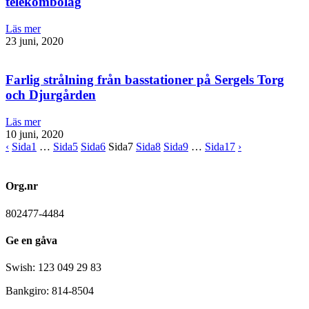
telekombolag
Läs mer
23 juni, 2020
Farlig strålning från basstationer på Sergels Torg
och Djurgården
Läs mer
10 juni, 2020
‹
Sida
1
…
Sida
5
Sida
6
Sida
7
Sida
8
Sida
9
…
Sida
17
›
Org.nr
802477-4484
Ge en gåva
Swish: 123 049 29 83
Bankgiro: 814-8504