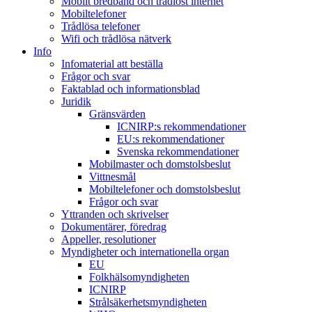
Mobilt bredband och trådlöst internet
Mobiltelefoner
Trådlösa telefoner
Wifi och trådlösa nätverk
Info
Infomaterial att beställa
Frågor och svar
Faktablad och informationsblad
Juridik
Gränsvärden
ICNIRP:s rekommendationer
EU:s rekommendationer
Svenska rekommendationer
Mobilmaster och domstolsbeslut
Vittnesmål
Mobiltelefoner och domstolsbeslut
Frågor och svar
Yttranden och skrivelser
Dokumentärer, föredrag
Appeller, resolutioner
Myndigheter och internationella organ
EU
Folkhälsomyndigheten
ICNIRP
Strålsäkerhetsmyndigheten