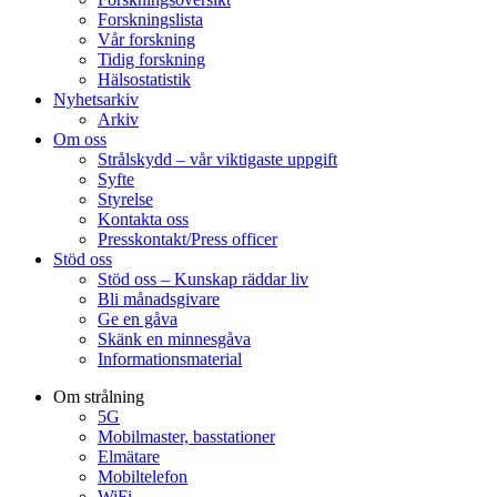
Forskningslista
Vår forskning
Tidig forskning
Hälsostatistik
Nyhetsarkiv
Arkiv
Om oss
Strålskydd – vår viktigaste uppgift
Syfte
Styrelse
Kontakta oss
Presskontakt/Press officer
Stöd oss
Stöd oss – Kunskap räddar liv
Bli månadsgivare
Ge en gåva
Skänk en minnesgåva
Informationsmaterial
Om strålning
5G
Mobilmaster, basstationer
Elmätare
Mobiltelefon
WiFi