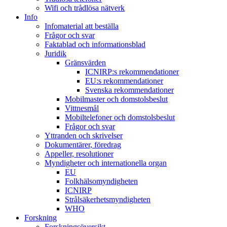
Wifi och trådlösa nätverk
Info
Infomaterial att beställa
Frågor och svar
Faktablad och informationsblad
Juridik
Gränsvärden
ICNIRP:s rekommendationer
EU:s rekommendationer
Svenska rekommendationer
Mobilmaster och domstolsbeslut
Vittnesmål
Mobiltelefoner och domstolsbeslut
Frågor och svar
Yttranden och skrivelser
Dokumentärer, föredrag
Appeller, resolutioner
Myndigheter och internationella organ
EU
Folkhälsomyndigheten
ICNIRP
Strålsäkerhetsmyndigheten
WHO
Forskning
Forskningsöversikt