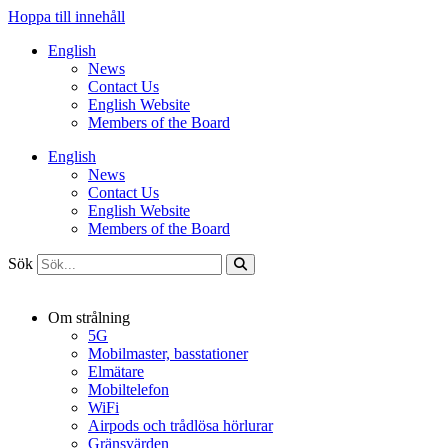
Hoppa till innehåll
English
News
Contact Us
English Website
Members of the Board
English
News
Contact Us
English Website
Members of the Board
Sök
Om strålning
5G
Mobilmaster, basstationer
Elmätare
Mobiltelefon
WiFi
Airpods och trådlösa hörlurar
Gränsvärden