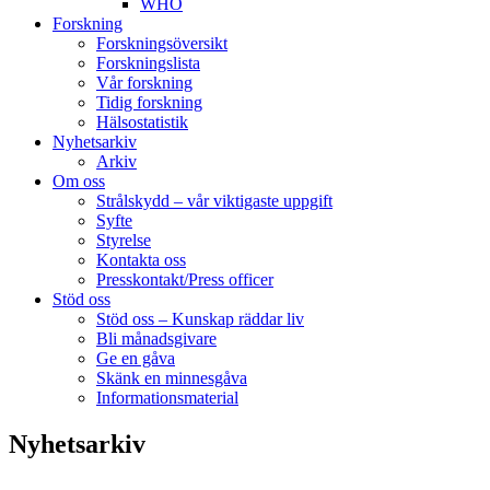
WHO
Forskning
Forskningsöversikt
Forskningslista
Vår forskning
Tidig forskning
Hälsostatistik
Nyhetsarkiv
Arkiv
Om oss
Strålskydd – vår viktigaste uppgift
Syfte
Styrelse
Kontakta oss
Presskontakt/Press officer
Stöd oss
Stöd oss – Kunskap räddar liv
Bli månadsgivare
Ge en gåva
Skänk en minnesgåva
Informationsmaterial
Nyhetsarkiv