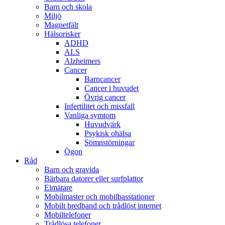
Barn och skola
Miljö
Magnetfält
Hälsorisker
ADHD
ALS
Alzheimers
Cancer
Barncancer
Cancer i huvudet
Övrig cancer
Infertilitet och missfall
Vanliga symtom
Huvudvärk
Psykisk ohälsa
Sömnstörningar
Ögon
Råd
Barn och gravida
Bärbara datorer eller surfplattor
Elmätare
Mobilmaster och mobilbasstationer
Mobilt bredband och trådlöst internet
Mobiltelefoner
Trådlösa telefoner