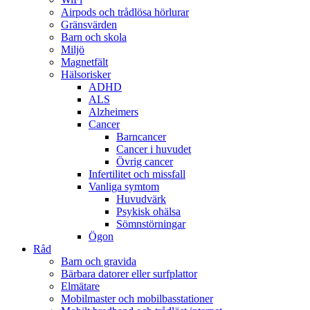
Airpods och trådlösa hörlurar
Gränsvärden
Barn och skola
Miljö
Magnetfält
Hälsorisker
ADHD
ALS
Alzheimers
Cancer
Barncancer
Cancer i huvudet
Övrig cancer
Infertilitet och missfall
Vanliga symtom
Huvudvärk
Psykisk ohälsa
Sömnstörningar
Ögon
Råd
Barn och gravida
Bärbara datorer eller surfplattor
Elmätare
Mobilmaster och mobilbasstationer