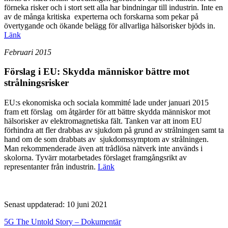
förneka risker och i stort sett alla har bindningar till industrin. Inte en
av de många kritiska experterna och forskarna som pekar på
övertygande och ökande belägg för allvarliga hälsorisker bjöds in.
Länk
Februari 2015
Förslag i EU: Skydda människor bättre mot
strålningsrisker
EU:s ekonomiska och sociala kommitté lade under januari 2015
fram ett förslag om åtgärder för att bättre skydda människor mot
hälsorisker av elektromagnetiska fält. Tanken var att inom EU
förhindra att fler drabbas av sjukdom på grund av strålningen samt ta
hand om de som drabbats av sjukdomssymptom av strålningen.
Man rekommenderade även att trådlösa nätverk inte används i
skolorna. Tyvärr motarbetades förslaget framgångsrikt av
representanter från industrin.
Länk
Senast uppdaterad: 10 juni 2021
5G The Untold Story – Dokumentär