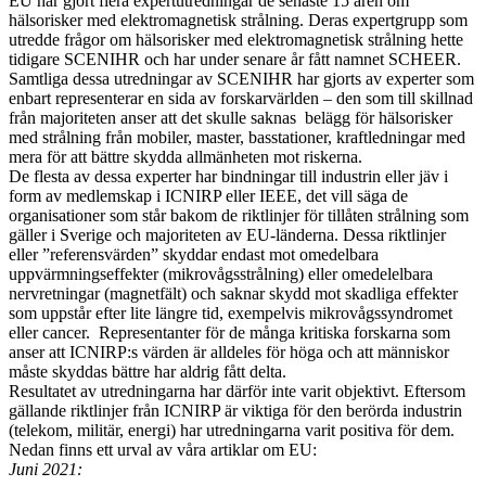
EU har gjort flera expertutredningar de senaste 15 åren om
hälsorisker med elektromagnetisk strålning. Deras expertgrupp som
utredde frågor om hälsorisker med elektromagnetisk strålning hette
tidigare SCENIHR och har under senare år fått namnet SCHEER.
Samtliga dessa utredningar av SCENIHR har gjorts av experter som
enbart representerar en sida av forskarvärlden – den som till skillnad
från majoriteten anser att det skulle saknas belägg för hälsorisker
med strålning från mobiler, master, basstationer, kraftledningar med
mera för att bättre skydda allmänheten mot riskerna.
De flesta av dessa experter har bindningar till industrin eller jäv i
form av medlemskap i ICNIRP eller IEEE, det vill säga de
organisationer som står bakom de riktlinjer för tillåten strålning som
gäller i Sverige och majoriteten av EU-länderna. Dessa riktlinjer
eller ”referensvärden” skyddar endast mot omedelbara
uppvärmningseffekter (mikrovågsstrålning) eller omedelelbara
nervretningar (magnetfält) och saknar skydd mot skadliga effekter
som uppstår efter lite längre tid, exempelvis mikrovågssyndromet
eller cancer. Representanter för de många kritiska forskarna som
anser att ICNIRP:s värden är alldeles för höga och att människor
måste skyddas bättre har aldrig fått delta.
Resultatet av utredningarna har därför inte varit objektivt. Eftersom
gällande riktlinjer från ICNIRP är viktiga för den berörda industrin
(telekom, militär, energi) har utredningarna varit positiva för dem.
Nedan finns ett urval av våra artiklar om EU:
Juni 2021: