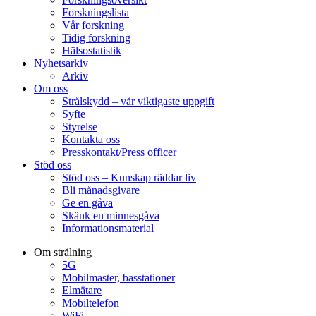
Forskningslista
Vår forskning
Tidig forskning
Hälsostatistik
Nyhetsarkiv
Arkiv
Om oss
Strålskydd – vår viktigaste uppgift
Syfte
Styrelse
Kontakta oss
Presskontakt/Press officer
Stöd oss
Stöd oss – Kunskap räddar liv
Bli månadsgivare
Ge en gåva
Skänk en minnesgåva
Informationsmaterial
Om strålning
5G
Mobilmaster, basstationer
Elmätare
Mobiltelefon
WiFi