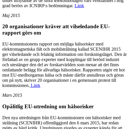
under inflytande av de stora telekombolagen vars verksamhet i hög
grad berörs av ICNIRP:s bedömningar.
Länk
Maj 2015
20 organisationer kräver att vilseledande EU-
rapport görs om
EU-kommissionens rapport om möjliga hälsorisker med
elektromagnetiska fält och mobilstrålning kallad SCENIHR 2015
ger vilseledande och felaktig information om forskningsläget. Den är
författad av en grupp experter med kopplingar till berörd industri
och utestänger den del av forskarvärlden som menar att det finns
omfattande belägg för allvarliga hälsorisker. Rapporten utgör ett hot
mot EU-medborgarnas hälsa och måste därför annulleras och göras
om på nytt, skriver 20 organisationer i en gemensam protest till
kommissionen.
Länk
Mars 2015
Opålitlig EU-utredning om hälsorisker
Den nya utredningen från EU-kommissionen om hälsorisker med
strålning (SCENIHR) offentliggjord den 6 mars 2015, har redan
mötts av hård kritik. Utredningen gjordes av experter kända för att