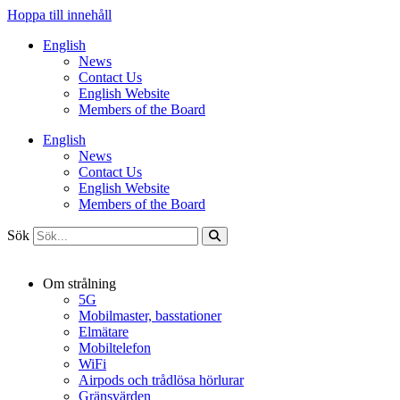
Hoppa till innehåll
English
News
Contact Us
English Website
Members of the Board
English
News
Contact Us
English Website
Members of the Board
Sök
Om strålning
5G
Mobilmaster, basstationer
Elmätare
Mobiltelefon
WiFi
Airpods och trådlösa hörlurar
Gränsvärden