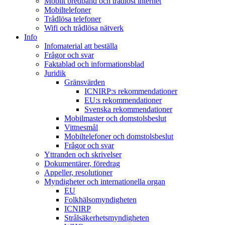
Mobilt bredband och trådlöst internet
Mobiltelefoner
Trådlösa telefoner
Wifi och trådlösa nätverk
Info
Infomaterial att beställa
Frågor och svar
Faktablad och informationsblad
Juridik
Gränsvärden
ICNIRP:s rekommendationer
EU:s rekommendationer
Svenska rekommendationer
Mobilmaster och domstolsbeslut
Vittnesmål
Mobiltelefoner och domstolsbeslut
Frågor och svar
Yttranden och skrivelser
Dokumentärer, föredrag
Appeller, resolutioner
Myndigheter och internationella organ
EU
Folkhälsomyndigheten
ICNIRP
Strålsäkerhetsmyndigheten