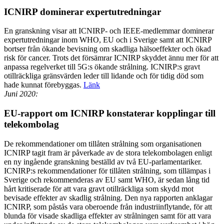
ICNIRP dominerar expertutredningar
En granskning visar att ICNIRP- och IEEE-medlemmar dominerar
expertutredningar inom WHO, EU och i Sverige samt att ICNIRP
bortser från ökande bevisning om skadliga hälsoeffekter och ökad
risk för cancer. Trots det försämrar ICNIRP skyddet ännu mer för att
anpassa regelverket till 5G:s ökande strålning. ICNIRP:s gravt
otillräckliga gränsvärden leder till lidande och för tidig död som
hade kunnat förebyggas.
Länk
Juni 2020:
EU-rapport om ICNIRP konstaterar kopplingar till
telekombolag
De rekommendationer om tillåten strålning som organisationen
ICNIRP tagit fram är påverkade av de stora telekombolagen enligt
en ny ingående granskning beställd av två EU-parlamentariker.
ICNIRP:s rekommendationer för tillåten strålning, som tillämpas i
Sverige och rekommenderas av EU samt WHO, är sedan lång tid
hårt kritiserade för att vara gravt otillräckliga som skydd mot
bevisade effekter av skadlig strålning. Den nya rapporten anklagar
ICNIRP, som påstås vara oberoende från industriinflytande, för att
blunda för visade skadliga effekter av strålningen samt för att vara