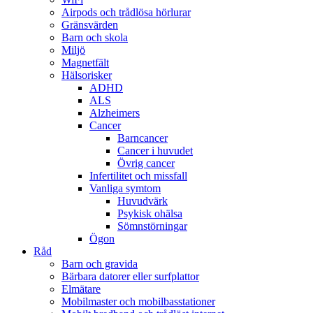
Airpods och trådlösa hörlurar
Gränsvärden
Barn och skola
Miljö
Magnetfält
Hälsorisker
ADHD
ALS
Alzheimers
Cancer
Barncancer
Cancer i huvudet
Övrig cancer
Infertilitet och missfall
Vanliga symtom
Huvudvärk
Psykisk ohälsa
Sömnstörningar
Ögon
Råd
Barn och gravida
Bärbara datorer eller surfplattor
Elmätare
Mobilmaster och mobilbasstationer