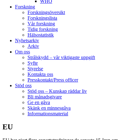
WHO
Forskning
Forskningsöversikt
Forskningslista
Vår forskning
Tidig forskning
Hälsostatistik
Nyhetsarkiv
Arkiv
Om oss
Strålskydd – vår viktigaste uppgift
Syfte
Styrelse
Kontakta oss
Presskontakt/Press officer
Stöd oss
Stöd oss – Kunskap räddar liv
Bli månadsgivare
Ge en gåva
Skänk en minnesgåva
Informationsmaterial
EU