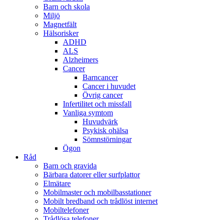
Barn och skola
Miljö
Magnetfält
Hälsorisker
ADHD
ALS
Alzheimers
Cancer
Barncancer
Cancer i huvudet
Övrig cancer
Infertilitet och missfall
Vanliga symtom
Huvudvärk
Psykisk ohälsa
Sömnstörningar
Ögon
Råd
Barn och gravida
Bärbara datorer eller surfplattor
Elmätare
Mobilmaster och mobilbasstationer
Mobilt bredband och trådlöst internet
Mobiltelefoner
Trådlösa telefoner