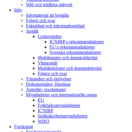
Wifi och trådlösa nätverk
Info
Infomaterial att beställa
Frågor och svar
Faktablad och informationsblad
Juridik
Gränsvärden
ICNIRP:s rekommendationer
EU:s rekommendationer
Svenska rekommendationer
Mobilmaster och domstolsbeslut
Vittnesmål
Mobiltelefoner och domstolsbeslut
Frågor och svar
Yttranden och skrivelser
Dokumentärer, föredrag
Appeller, resolutioner
Myndigheter och internationella organ
EU
Folkhälsomyndigheten
ICNIRP
Strålsäkerhetsmyndigheten
WHO
Forskning
Forskningsöversikt