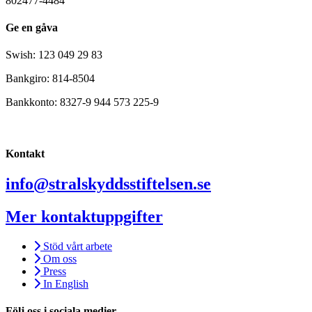
802477-4484
Ge en gåva
Swish: 123 049 29 83
Bankgiro: 814-8504
Bankkonto: 8327-9 944 573 225-9
Kontakt
info@stralskyddsstiftelsen.se
Mer kontaktuppgifter
Stöd vårt arbete
Om oss
Press
In English
Följ oss i sociala medier