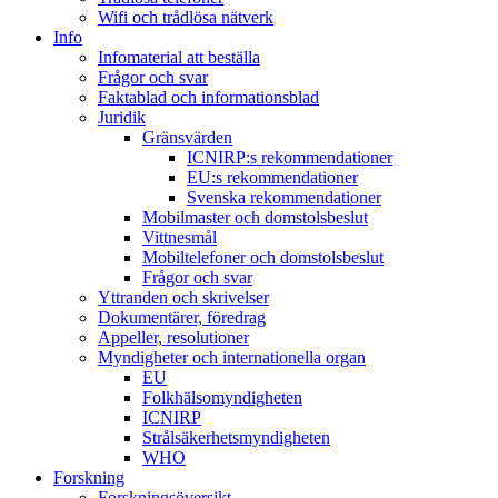
Wifi och trådlösa nätverk
Info
Infomaterial att beställa
Frågor och svar
Faktablad och informationsblad
Juridik
Gränsvärden
ICNIRP:s rekommendationer
EU:s rekommendationer
Svenska rekommendationer
Mobilmaster och domstolsbeslut
Vittnesmål
Mobiltelefoner och domstolsbeslut
Frågor och svar
Yttranden och skrivelser
Dokumentärer, föredrag
Appeller, resolutioner
Myndigheter och internationella organ
EU
Folkhälsomyndigheten
ICNIRP
Strålsäkerhetsmyndigheten
WHO
Forskning
Forskningsöversikt