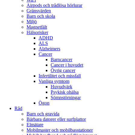
Airpods och trådlösa hörlurar
Gränsvärden
Barn och skola
Miljö
Magnetfält
Hälsorisker
ADHD
ALS
Alzheimers
Cancer
Barncancer
Cancer i huvudet
Övrig cancer
Infertilitet och missfall
Vanliga symtom
Huvudvärk
Psykisk ohälsa
Sömnstörningar
Ögon
Råd
Barn och gravida
Bärbara datorer eller surfplattor
Elmätare
Mobilmaster och mobilbasstationer