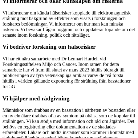
Vi informerar och ökar kunskapen om riskerna
Vi informerar om kända hälsorisker kopplade till elektromagnetisk
strålning mot bakgrund av effekter som visats i forskningen och
forskares bedömningar. Vi informerar om hur man kan minska
riskerna. Vi bevakar frågan noggrant och uppdaterar löpande om det
senaste inom forskning, politik och rättsläget.
Vi bedriver forskning om hälsorisker
Vi har ett nära samarbete med Dr Lennart Hardell vid
Forskningsstiftelsen Miljö och Cancer. Inom ramen för detta
samarbete har vi fram till slutet av mars 2023 hittills bidragit till
publiceringen av fyra vetenskapliga artiklar varav de två första
hittills i världen gällande exponering för strålning från basstationer
för 5G.
Vi hjälper med rådgivning
Människor som drabbas av en basstation i närheten av bostaden eller
en ny elmätare drabbas ofta av symtom på ohälsa som de kopplar till
strålningen. Vi kan stödja med information och råd om åtgärder. Det
behövs en registrering eller dokumentation av de skadades
erfarenheter. Läkare och andra instanser som kommer i kontakt med
sjukdomsfall behöver också bättre kunskap om strålningens