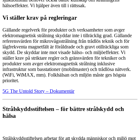
hälsoeffekter. Vi hjälper även till i rättssak.
Vi ställer krav på regleringar
Gällande regelverk för produkter och verksamheter som avger
elektromagnetisk strålning skyddar inte i tillräcklig grad. Gällande
referensvärden för mikrovågsstrålning från trådlös teknik och för
lågfrekventa magnetfält är föråldrade och gravt otillräckliga som
skydd. De skyddar inte mot visade hälso- och miljöeffekter. Vi
ställer krav på striktare regler och gränsvärden för tekniker och
produkter som avger elektromagnetisk strålning inklusive
infrastruktur som basstationer (mobilmaster) och trådlösa nätverk.
(WiFi, WiMAX, mm). Folkhälsan och miljön måste ges högsta
prioritet.
5G The Untold Story – Dokumentär
Strålskyddsstiftelsen – för bättre strålskydd och
hälsa
Strålskyddsstiftelsen arbetar för att skydda människor och miljö mot