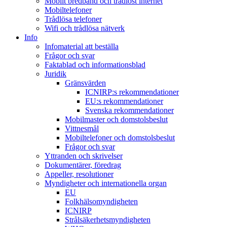
Mobilt bredband och trådlöst internet
Mobiltelefoner
Trådlösa telefoner
Wifi och trådlösa nätverk
Info
Infomaterial att beställa
Frågor och svar
Faktablad och informationsblad
Juridik
Gränsvärden
ICNIRP:s rekommendationer
EU:s rekommendationer
Svenska rekommendationer
Mobilmaster och domstolsbeslut
Vittnesmål
Mobiltelefoner och domstolsbeslut
Frågor och svar
Yttranden och skrivelser
Dokumentärer, föredrag
Appeller, resolutioner
Myndigheter och internationella organ
EU
Folkhälsomyndigheten
ICNIRP
Strålsäkerhetsmyndigheten