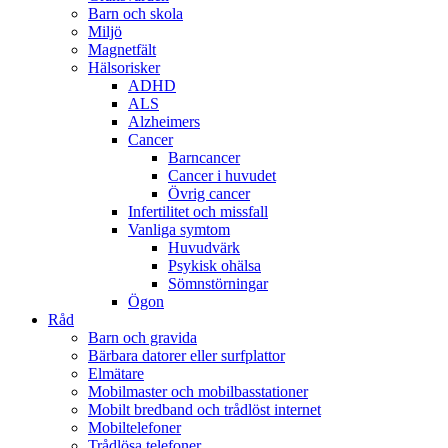
Barn och skola
Miljö
Magnetfält
Hälsorisker
ADHD
ALS
Alzheimers
Cancer
Barncancer
Cancer i huvudet
Övrig cancer
Infertilitet och missfall
Vanliga symtom
Huvudvärk
Psykisk ohälsa
Sömnstörningar
Ögon
Råd
Barn och gravida
Bärbara datorer eller surfplattor
Elmätare
Mobilmaster och mobilbasstationer
Mobilt bredband och trådlöst internet
Mobiltelefoner
Trådlösa telefoner