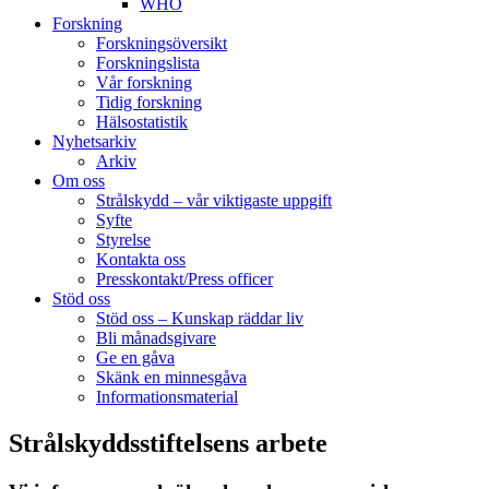
WHO
Forskning
Forskningsöversikt
Forskningslista
Vår forskning
Tidig forskning
Hälsostatistik
Nyhetsarkiv
Arkiv
Om oss
Strålskydd – vår viktigaste uppgift
Syfte
Styrelse
Kontakta oss
Presskontakt/Press officer
Stöd oss
Stöd oss – Kunskap räddar liv
Bli månadsgivare
Ge en gåva
Skänk en minnesgåva
Informationsmaterial
Strålskyddsstiftelsens arbete