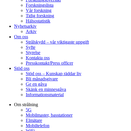
Forskningslista
Vår forskning
Tidig forskning
Hälsostatistik
Nyhetsarkiv
Arkiv
Om oss
Strålskydd – vår viktigaste uppgift
Syfte
Styrelse
Kontakta oss
Presskontakt/Press officer
Stöd oss
Stöd oss – Kunskap räddar liv
Bli månadsgivare
Ge en gåva
Skänk en minnesgåva
Informationsmaterial
Om strålning
5G
Mobilmaster, basstationer
Elmätare
Mobiltelefon
WiFi