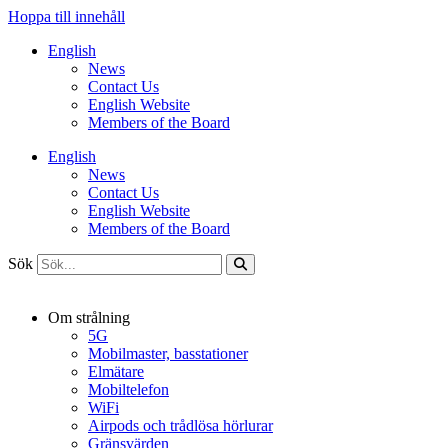
Hoppa till innehåll
English
News
Contact Us
English Website
Members of the Board
English
News
Contact Us
English Website
Members of the Board
Sök
Om strålning
5G
Mobilmaster, basstationer
Elmätare
Mobiltelefon
WiFi
Airpods och trådlösa hörlurar
Gränsvärden