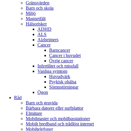
Gränsvärden
Barn och skola
Miljö
Magnetfält
Hälsorisker
ADHD
ALS
Alzheimers
Cancer
Barncancer
Cancer i huvudet
Övrig cancer
Infertilitet och missfall
Vanliga symtom
Huvudvärk
Psykisk ohälsa
Sömnstörningar
Ögon
Råd
Barn och gravida
Bärbara datorer eller surfplattor
Elmätare
Mobilmaster och mobilbasstationer
Mobilt bredband och trådlöst internet
Mobiltelefoner