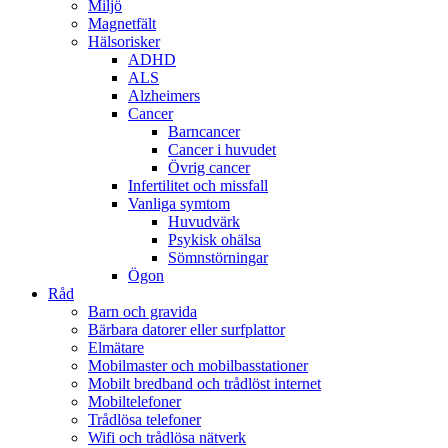
Miljö
Magnetfält
Hälsorisker
ADHD
ALS
Alzheimers
Cancer
Barncancer
Cancer i huvudet
Övrig cancer
Infertilitet och missfall
Vanliga symtom
Huvudvärk
Psykisk ohälsa
Sömnstörningar
Ögon
Råd
Barn och gravida
Bärbara datorer eller surfplattor
Elmätare
Mobilmaster och mobilbasstationer
Mobilt bredband och trådlöst internet
Mobiltelefoner
Trådlösa telefoner
Wifi och trådlösa nätverk