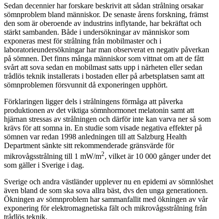
Sedan decennier har forskare beskrivit att sådan strålning orsakar
sömnproblem bland människor. De senaste årens forskning, främst
den som är oberoende av industrins inflytande, har bekräftat och
stärkt sambanden. Både i undersökningar av människor som
exponeras mest för strålning från mobilmaster och i
laboratorieundersökningar har man observerat en negativ påverkan
på sömnen. Det finns många människor som vittnat om att de fått
svårt att sova sedan en mobilmast satts upp i närheten eller sedan
trådlös teknik installerats i bostaden eller på arbetsplatsen samt att
sömnproblemen försvunnit då exponeringen upphört.
Förklaringen ligger dels i strålningens förmåga att påverka
produktionen av det viktiga sömnhormonet melatonin samt att
hjärnan stressas av strålningen och därför inte kan varva ner så som
krävs för att somna in. En studie som visade negativa effekter på
sömnen var redan 1998 anledningen till att Salzburg Health
Department sänkte sitt rekommenderade gränsvärde för
2
mikrovågsstrålning till 1 mW/m
, vilket är 10 000 gånger under det
som gäller i Sverige i dag.
Sverige och andra västländer upplever nu en epidemi av sömnlöshet
även bland de som ska sova allra bäst, dvs den unga generationen.
Ökningen av sömnproblem har sammanfallit med ökningen av vår
exponering för elektromagnetiska fält och mikrovågsstrålning från
trådlös teknik.