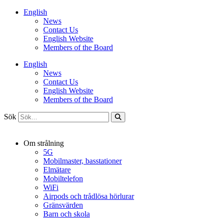
Hoppa
English
till
News
innehåll
Contact Us
English Website
Members of the Board
English
News
Contact Us
English Website
Members of the Board
Sök
Om strålning
5G
Mobilmaster, basstationer
Elmätare
Mobiltelefon
WiFi
Airpods och trådlösa hörlurar
Gränsvärden
Barn och skola