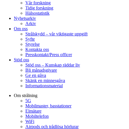
Vår forskning
Tidig forskning
Hälsostatistik
Nyhetsarkiv
Arkiv
Om oss
Strålskydd – vår viktigaste uppgift
Syfte
Styrelse
Kontakta oss
Presskontakt/Press officer
Stöd oss
Stöd oss – Kunskap räddar liv
Bli månadsgivare
Ge en gåva
Skänk en minnesgåva
Informationsmaterial
Om strålning
5G
Mobilmaster, basstationer
Elmätare
Mobiltelefon
WiFi
Airpods och trådlösa hörlurar