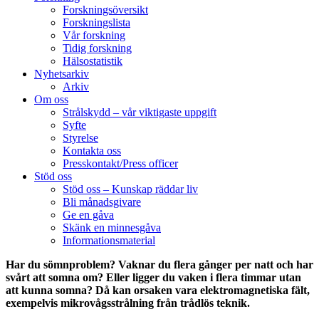
Forskningsöversikt
Forskningslista
Vår forskning
Tidig forskning
Hälsostatistik
Nyhetsarkiv
Arkiv
Om oss
Strålskydd – vår viktigaste uppgift
Syfte
Styrelse
Kontakta oss
Presskontakt/Press officer
Stöd oss
Stöd oss – Kunskap räddar liv
Bli månadsgivare
Ge en gåva
Skänk en minnesgåva
Informationsmaterial
Har du sömnproblem? Vaknar du flera gånger per natt och har
svårt att somna om? Eller ligger du vaken i flera timmar utan
att kunna somna? Då kan orsaken vara elektromagnetiska fält,
exempelvis mikrovågsstrålning från trådlös teknik.