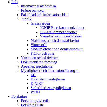
Info
Infomaterial att beställa
Frågor och svar
Faktablad och informationsblad
Juridik
Gränsvärden
ICNIRP:s rekommendationer
EU:s rekommendationer
Svenska rekommendationer
Mobilmaster och domstolsbeslut
Vittnesmål
Mobiltelefoner och domstolsbeslut
Frågor och svar
Yttranden och skrivelser
Dokumentärer, föredrag
Appeller, resolutioner
Myndigheter och internationella organ
EU
Folkhälsomyndigheten
ICNIRP
Strålsäkerhetsmyndigheten
WHO
Forskning
Forskningsöversikt
Forskningslista