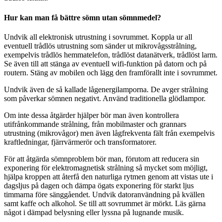
Hur kan man få bättre sömn utan sömnmedel?
Undvik all elektronisk utrustning i sovrummet. Koppla ur all
eventuell trådlös utrustning som sänder ut mikrovågsstrålning,
exempelvis trådlös hemmatelefon, trådlöst datanätverk, trådlöst larm.
Se även till att stänga av eventuell wifi-funktion på datorn och på
routern. Stäng av mobilen och lägg den framförallt inte i sovrummet.
Undvik även de så kallade lågenergilamporna. De avger strålning
som påverkar sömnen negativt. Använd traditionella glödlampor.
Om inte dessa åtgärder hjälper bör man även kontrollera
utifrånkommande strålning, från mobilmaster och grannars
utrustning (mikrovågor) men även lågfrekventa fält från exempelvis
kraftledningar, fjärrvärmerör och transformatorer.
För att åtgärda sömnproblem bör man, förutom att reducera sin
exponering för elektromagnetisk strålning så mycket som möjligt,
hjälpa kroppen att återfå den naturliga rytmen genom att vistas ute i
dagsljus på dagen och dämpa ögats exponering för starkt ljus
timmarna före sänggåendet. Undvik datoranvändning på kvällen
samt kaffe och alkohol. Se till att sovrummet är mörkt. Läs gärna
något i dämpad belysning eller lyssna på lugnande musik.