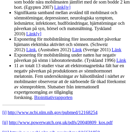
som bodde nära mobilmasten jämfört med de som bodde 2 km
bort. (Egypten 2007)
Länk
[iv]
Signifikanta samband mellan avstånd till mobilmast och
sömnstörningar, depressioner, neurologiska symptom,
ledsmärtor, infektioner, hudförändringar, hjärtstörningar och
påverkan på syn, hörsel och matsmältning. Tyskland
2010)
Länk
[v]
Exponering för mobilstrålning före insomnandet påverkar
hjärnans elektriska aktivitet och sömnen. (Schweiz
2012)
Länk
, (Australien 2012)
Länk
(Sverige 2011)
Länk
Exponering för mobilstrålning under natten har negativ
påverkan på sömn i laboratoriestudie. (Tyskland 1996)
Länk
11 av totalt 13 studier visar att elektromagnetiska fält har en
negativ påverkan på produktionen av sömnhormonet
melatonin. Fem undersökningar av hälsotillstånd i närhet av
mobilmaster observerar att de närboende får ökad förekomst
av sömnproblem. Slutsatser från internationell
expertgenomgång av tillgänglig
forskning.
Bioinitiativrapporten
[i]
http://www.ncbi.nlm.nih.gov/pubmed/12168254
[ii]
http://www.powerwatch.org.uk/pdfs/20040809_kos.pdf