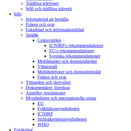
Trådlösa telefoner
Wifi och trådlösa nätverk
Info
Infomaterial att beställa
Frågor och svar
Faktablad och informationsblad
Juridik
Gränsvärden
ICNIRP:s rekommendationer
EU:s rekommendationer
Svenska rekommendationer
Mobilmaster och domstolsbeslut
Vittnesmål
Mobiltelefoner och domstolsbeslut
Frågor och svar
Yttranden och skrivelser
Dokumentärer, föredrag
Appeller, resolutioner
Myndigheter och internationella organ
EU
Folkhälsomyndigheten
ICNIRP
Strålsäkerhetsmyndigheten
WHO
Forskning