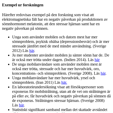
Exempel ur forskningen
Härefter redovisas exempel på den forskning som visat att
elektromagnetiska fält har en negativ påverkan på produktionen av
sömnhormonet melatonin, att den stressar hjärnan samt har en
negativ påverkan på sömnen.
Unga som använder mobilen och datorn mest har mer
sömnproblem, psykisk ohälsa (depressionsbesvär) och är mer
stressade jämfört med de med mindre användning. (Sverige
2012) Läs
här
.
Ju mer studenter använder mobilen ju sämre sömn har de. De
är också mer trötta under dagen. (Indien 2014). Läs
här
De unga mobilanvändare som använder mobilen mest är
också mer trötta, stressade och har mer huvudvärk, oro,
koncentrations- och sömnproblem. (Sverige 2008). Läs
här
.
Unga mobilanvändare har mer huvudvärk, yrsel och
sömnproblem. (Iran 2011) Läs
här.
En laboratorieundersökning visar att försökspersoner som
exponeras för mobilstrålning, utan att de vet om strålningen är
på eller av, får huvudvärk och negativ påverkan på sömnen då
de exponeras. Strålningen stressar hjärnan. (Sverige 2008)
Läs
här
.
Statistiskt signifikant samband mellan det skattade avståndet