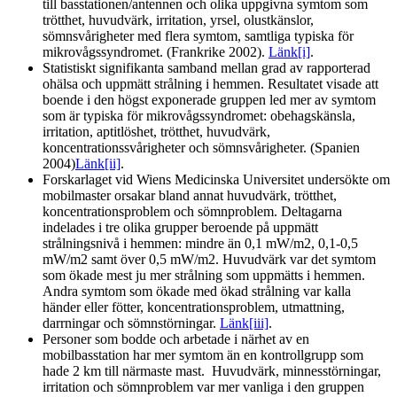
till basstationen/antennen och olika uppgivna symtom som
trötthet, huvudvärk, irritation, yrsel, olustkänslor,
sömnsvårigheter med flera symtom, samtliga typiska för
mikrovågssyndromet. (Frankrike 2002).
Länk
[i]
.
Statistiskt signifikanta samband mellan grad av rapporterad
ohälsa och uppmätt strålning i hemmen. Resultatet visade att
boende i den högst exponerade gruppen led mer av symtom
som är typiska för mikrovågssyndromet: obehagskänsla,
irritation, aptitlöshet, trötthet, huvudvärk,
koncentrationssvårigheter och sömnsvårigheter. (Spanien
2004)
Länk
[ii]
.
Forskarlaget vid Wiens Medicinska Universitet undersökte om
mobilmaster orsakar bland annat huvudvärk, trötthet,
koncentrationsproblem och sömnproblem. Deltagarna
indelades i tre olika grupper beroende på uppmätt
strålningsnivå i hemmen: mindre än 0,1 mW/m2, 0,1-0,5
mW/m2 samt över 0,5 mW/m2. Huvudvärk var det symtom
som ökade mest ju mer strålning som uppmätts i hemmen.
Andra symtom som ökade med ökad strålning var kalla
händer eller fötter, koncentrationsproblem, utmattning,
darrningar och sömnstörningar.
Länk
[iii]
.
Personer som bodde och arbetade i närhet av en
mobilbasstation har mer symtom än en kontrollgrupp som
hade 2 km till närmaste mast. Huvudvärk, minnesstörningar,
irritation och sömnproblem var mer vanliga i den gruppen