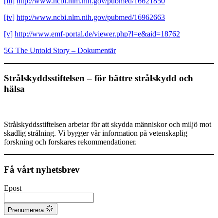
[iii]
http://www.ncbi.nlm.nih.gov/pubmed/16621850
[iv]
http://www.ncbi.nlm.nih.gov/pubmed/16962663
[v]
http://www.emf-portal.de/viewer.php?l=e&aid=18762
5G The Untold Story – Dokumentär
Strålskyddsstiftelsen – för bättre strålskydd och
hälsa
Strålskyddsstiftelsen arbetar för att skydda människor och miljö mot
skadlig strålning. Vi bygger vår information på vetenskaplig
forskning och forskares rekommendationer.
Få vårt nyhetsbrev
Epost
Prenumerera