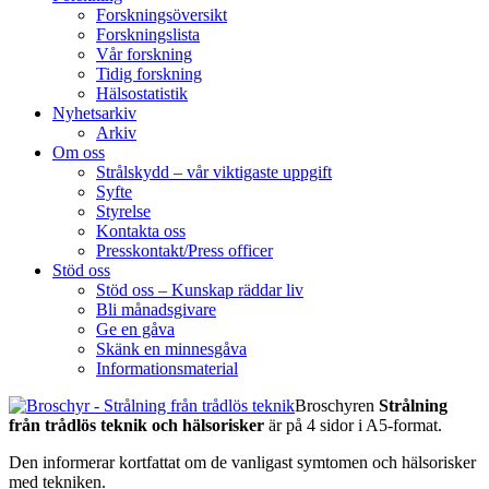
Forskningsöversikt
Forskningslista
Vår forskning
Tidig forskning
Hälsostatistik
Nyhetsarkiv
Arkiv
Om oss
Strålskydd – vår viktigaste uppgift
Syfte
Styrelse
Kontakta oss
Presskontakt/Press officer
Stöd oss
Stöd oss – Kunskap räddar liv
Bli månadsgivare
Ge en gåva
Skänk en minnesgåva
Informationsmaterial
Broschyren
Strålning
från trådlös teknik och hälsorisker
är på 4 sidor i A5-format.
Den informerar kortfattat om de vanligast symtomen och hälsorisker
med tekniken.