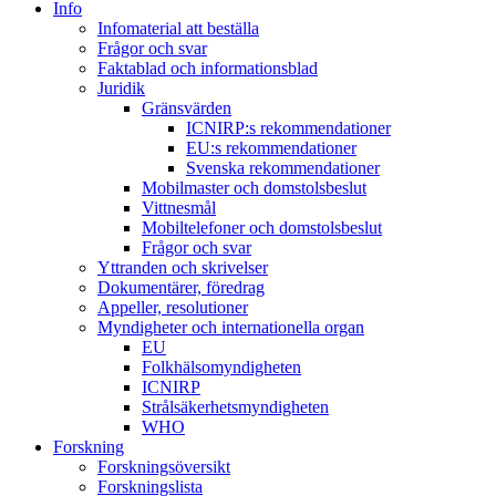
Info
Infomaterial att beställa
Frågor och svar
Faktablad och informationsblad
Juridik
Gränsvärden
ICNIRP:s rekommendationer
EU:s rekommendationer
Svenska rekommendationer
Mobilmaster och domstolsbeslut
Vittnesmål
Mobiltelefoner och domstolsbeslut
Frågor och svar
Yttranden och skrivelser
Dokumentärer, föredrag
Appeller, resolutioner
Myndigheter och internationella organ
EU
Folkhälsomyndigheten
ICNIRP
Strålsäkerhetsmyndigheten
WHO
Forskning
Forskningsöversikt
Forskningslista