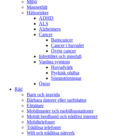
Miljö
Magnetfält
Hälsorisker
ADHD
ALS
Alzheimers
Cancer
Barncancer
Cancer i huvudet
Övrig cancer
Infertilitet och missfall
Vanliga symtom
Huvudvärk
Psykisk ohälsa
Sömnstörningar
Ögon
Råd
Barn och gravida
Bärbara datorer eller surfplattor
Elmätare
Mobilmaster och mobilbasstationer
Mobilt bredband och trådlöst internet
Mobiltelefoner
Trådlösa telefoner
Wifi och trådlösa nätverk