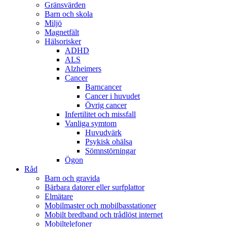
Gränsvärden
Barn och skola
Miljö
Magnetfält
Hälsorisker
ADHD
ALS
Alzheimers
Cancer
Barncancer
Cancer i huvudet
Övrig cancer
Infertilitet och missfall
Vanliga symtom
Huvudvärk
Psykisk ohälsa
Sömnstörningar
Ögon
Råd
Barn och gravida
Bärbara datorer eller surfplattor
Elmätare
Mobilmaster och mobilbasstationer
Mobilt bredband och trådlöst internet
Mobiltelefoner