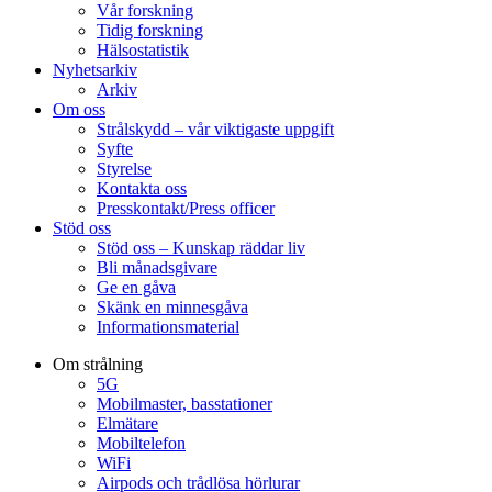
Vår forskning
Tidig forskning
Hälsostatistik
Nyhetsarkiv
Arkiv
Om oss
Strålskydd – vår viktigaste uppgift
Syfte
Styrelse
Kontakta oss
Presskontakt/Press officer
Stöd oss
Stöd oss – Kunskap räddar liv
Bli månadsgivare
Ge en gåva
Skänk en minnesgåva
Informationsmaterial
Om strålning
5G
Mobilmaster, basstationer
Elmätare
Mobiltelefon
WiFi
Airpods och trådlösa hörlurar