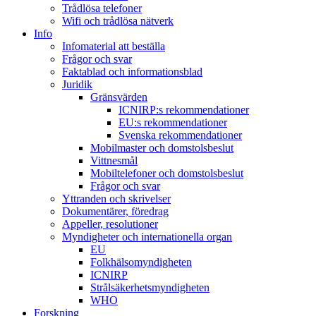
Trådlösa telefoner
Wifi och trådlösa nätverk
Info
Infomaterial att beställa
Frågor och svar
Faktablad och informationsblad
Juridik
Gränsvärden
ICNIRP:s rekommendationer
EU:s rekommendationer
Svenska rekommendationer
Mobilmaster och domstolsbeslut
Vittnesmål
Mobiltelefoner och domstolsbeslut
Frågor och svar
Yttranden och skrivelser
Dokumentärer, föredrag
Appeller, resolutioner
Myndigheter och internationella organ
EU
Folkhälsomyndigheten
ICNIRP
Strålsäkerhetsmyndigheten
WHO
Forskning