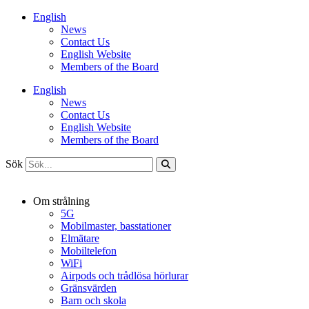
Hoppa
English
till
News
innehåll
Contact Us
English Website
Members of the Board
English
News
Contact Us
English Website
Members of the Board
Sök
Om strålning
5G
Mobilmaster, basstationer
Elmätare
Mobiltelefon
WiFi
Airpods och trådlösa hörlurar
Gränsvärden
Barn och skola