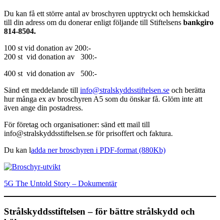
Du kan få ett större antal av broschyren upptryckt och hemskickad
till din adress om du donerar enligt följande till Stiftelsens
bankgiro
814-8504.
100 st vid donation av 200:-
200 st vid donation av 300:-
400 st vid donation av 500:-
Sänd ett meddelande till
info@stralskyddsstiftelsen.se
och berätta
hur många ex av broschyren A5 som du önskar få. Glöm inte att
även ange din postadress.
För företag och organisationer: sänd ett mail till
info@stralskyddsstiftelsen.se för prisoffert och faktura.
Du kan l
adda ner broschyren i PDF-format (880Kb)
5G The Untold Story – Dokumentär
Strålskyddsstiftelsen – för bättre strålskydd och