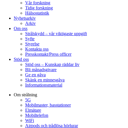
Vår forskning
Tidig forskning
Hälsostatistik
Nyhetsarkiv
Arkiv
Om oss
Strålskydd – vår viktigaste uppgift
Syfte
Styrelse
Kontakta oss
Presskontakt/Press officer
Stöd oss
Stöd oss – Kunskap räddar liv
Bli månadsgivare
Ge en gåva
Skänk en minnesgåva
Informationsmaterial
Om strålning
5G
Mobilmaster, basstationer
Elmätare
Mobiltelefon
WiFi
Airpods och trådlösa hörlurar