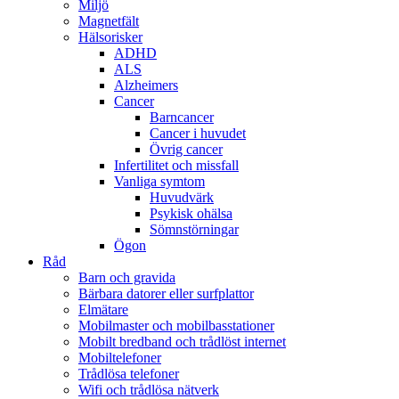
Miljö
Magnetfält
Hälsorisker
ADHD
ALS
Alzheimers
Cancer
Barncancer
Cancer i huvudet
Övrig cancer
Infertilitet och missfall
Vanliga symtom
Huvudvärk
Psykisk ohälsa
Sömnstörningar
Ögon
Råd
Barn och gravida
Bärbara datorer eller surfplattor
Elmätare
Mobilmaster och mobilbasstationer
Mobilt bredband och trådlöst internet
Mobiltelefoner
Trådlösa telefoner
Wifi och trådlösa nätverk