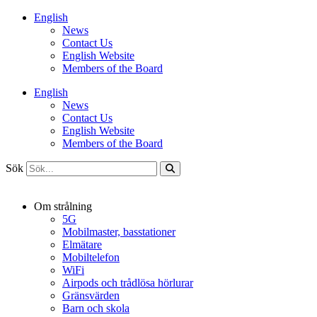
Hoppa
English
till
News
innehåll
Contact Us
English Website
Members of the Board
English
News
Contact Us
English Website
Members of the Board
Sök
Om strålning
5G
Mobilmaster, basstationer
Elmätare
Mobiltelefon
WiFi
Airpods och trådlösa hörlurar
Gränsvärden
Barn och skola