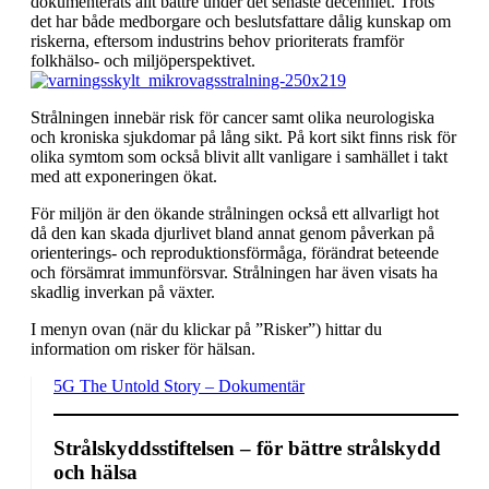
dokumenterats allt bättre under det senaste decenniet. Trots
det har både medborgare och beslutsfattare dålig kunskap om
riskerna, eftersom industrins behov prioriterats framför
folkhälso- och miljöperspektivet.
Strålningen innebär risk för cancer samt olika neurologiska
och kroniska sjukdomar på lång sikt. På kort sikt finns risk för
olika symtom som också blivit allt vanligare i samhället i takt
med att exponeringen ökat.
För miljön är den ökande strålningen också ett allvarligt hot
då den kan skada djurlivet bland annat genom påverkan på
orienterings- och reproduktionsförmåga, förändrat beteende
och försämrat immunförsvar. Strålningen har även visats ha
skadlig inverkan på växter.
I menyn ovan (när du klickar på ”Risker”) hittar du
information om risker för hälsan.
5G The Untold Story – Dokumentär
Strålskyddsstiftelsen – för bättre strålskydd
och hälsa