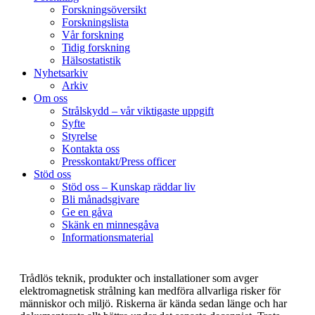
Forskningsöversikt
Forskningslista
Vår forskning
Tidig forskning
Hälsostatistik
Nyhetsarkiv
Arkiv
Om oss
Strålskydd – vår viktigaste uppgift
Syfte
Styrelse
Kontakta oss
Presskontakt/Press officer
Stöd oss
Stöd oss – Kunskap räddar liv
Bli månadsgivare
Ge en gåva
Skänk en minnesgåva
Informationsmaterial
Trådlös teknik, produkter och installationer som avger
elektromagnetisk strålning kan medföra allvarliga risker för
människor och miljö. Riskerna är kända sedan länge och har