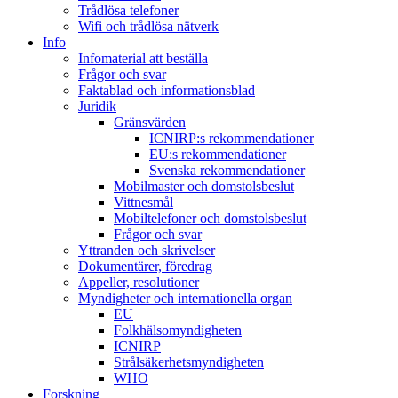
Trådlösa telefoner
Wifi och trådlösa nätverk
Info
Infomaterial att beställa
Frågor och svar
Faktablad och informationsblad
Juridik
Gränsvärden
ICNIRP:s rekommendationer
EU:s rekommendationer
Svenska rekommendationer
Mobilmaster och domstolsbeslut
Vittnesmål
Mobiltelefoner och domstolsbeslut
Frågor och svar
Yttranden och skrivelser
Dokumentärer, föredrag
Appeller, resolutioner
Myndigheter och internationella organ
EU
Folkhälsomyndigheten
ICNIRP
Strålsäkerhetsmyndigheten
WHO
Forskning