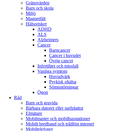
Gränsvärden
Barn och skola
Miljö
Magnetfält
Hälsorisker
ADHD
ALS
Alzheimers
Cancer
Barncancer
Cancer i huvudet
Övrig cancer
Infertilitet och missfall
Vanliga symtom
Huvudvärk
Psykisk ohälsa
Sömnstörningar
Ögon
Råd
Barn och gravida
Bärbara datorer eller surfplattor
Elmätare
Mobilmaster och mobilbasstationer
Mobilt bredband och trådlöst internet
Mobiltelefoner