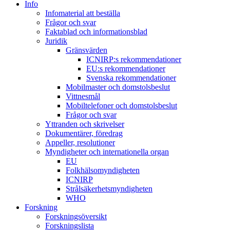
Info
Infomaterial att beställa
Frågor och svar
Faktablad och informationsblad
Juridik
Gränsvärden
ICNIRP:s rekommendationer
EU:s rekommendationer
Svenska rekommendationer
Mobilmaster och domstolsbeslut
Vittnesmål
Mobiltelefoner och domstolsbeslut
Frågor och svar
Yttranden och skrivelser
Dokumentärer, föredrag
Appeller, resolutioner
Myndigheter och internationella organ
EU
Folkhälsomyndigheten
ICNIRP
Strålsäkerhetsmyndigheten
WHO
Forskning
Forskningsöversikt
Forskningslista