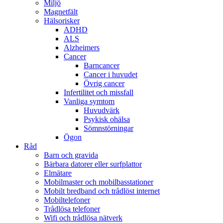
Miljö
Magnetfält
Hälsorisker
ADHD
ALS
Alzheimers
Cancer
Barncancer
Cancer i huvudet
Övrig cancer
Infertilitet och missfall
Vanliga symtom
Huvudvärk
Psykisk ohälsa
Sömnstörningar
Ögon
Råd
Barn och gravida
Bärbara datorer eller surfplattor
Elmätare
Mobilmaster och mobilbasstationer
Mobilt bredband och trådlöst internet
Mobiltelefoner
Trådlösa telefoner
Wifi och trådlösa nätverk