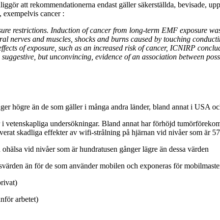
iggör att rekommendationerna endast gäller säkerställda, bevisade, up
, exempelvis cancer :
osure restrictions. Induction of cancer from long-term EMF exposure was
eral nerves and muscles, shocks and burns caused by touching conductin
fects of exposure, such as an increased risk of cancer, ICNIRP concluded
 suggestive, but unconvincing, evidence of an association between possi
ger högre än de som gäller i många andra länder, bland annat i USA o
ker i vetenskapliga undersökningar. Bland annat har förhöjd tumörföre
rverat skadliga effekter av wifi-strålning på hjärnan vid nivåer som är 57
 ohälsa vid nivåer som är hundratusen gånger lägre än dessa värden
ränsvärden än för de som använder mobilen och exponeras för mobilmaster
rivat)
för arbetet)