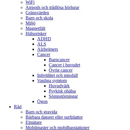
WiFi
Airpods och trådlösa hörlurar
Gränsvärden
Barn och skola
Miljö
Magnetfält
Hälsorisker
ADHD
ALS
Alzheimers
Cancer
Barncancer
Cancer i huvudet
Övrig cancer
Infertilitet och missfall
Vanliga symtom
Huvudvärk
Psykisk ohälsa
Sömnstörningar
Ögon
Råd
Barn och gravida
Bärbara datorer eller surfplattor
Elmätare
Mobilmaster och mobilbasstationer