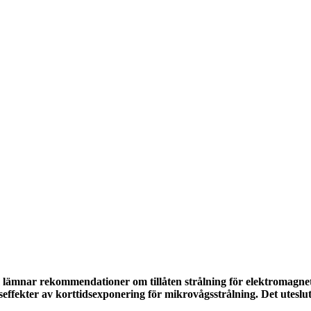
lämnar rekommendationer om tillåten strålning för elektromagnetis
ter av korttidsexponering för mikrovågsstrålning. Det utesluter