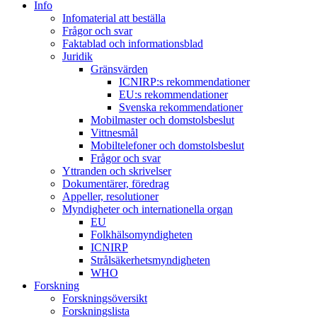
Info
Infomaterial att beställa
Frågor och svar
Faktablad och informationsblad
Juridik
Gränsvärden
ICNIRP:s rekommendationer
EU:s rekommendationer
Svenska rekommendationer
Mobilmaster och domstolsbeslut
Vittnesmål
Mobiltelefoner och domstolsbeslut
Frågor och svar
Yttranden och skrivelser
Dokumentärer, föredrag
Appeller, resolutioner
Myndigheter och internationella organ
EU
Folkhälsomyndigheten
ICNIRP
Strålsäkerhetsmyndigheten
WHO
Forskning
Forskningsöversikt
Forskningslista