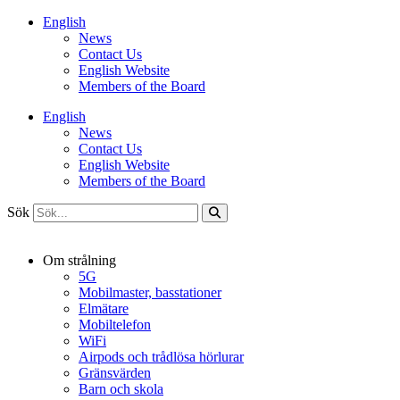
Hoppa
English
till
News
innehåll
Contact Us
English Website
Members of the Board
English
News
Contact Us
English Website
Members of the Board
Sök
Om strålning
5G
Mobilmaster, basstationer
Elmätare
Mobiltelefon
WiFi
Airpods och trådlösa hörlurar
Gränsvärden
Barn och skola