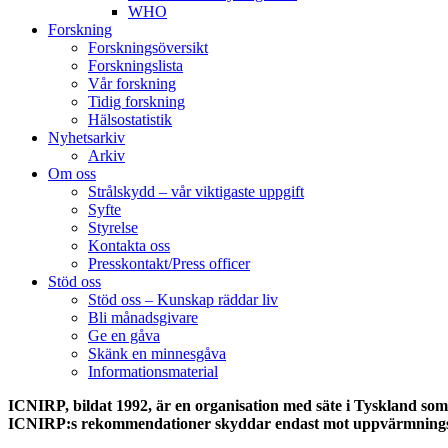
WHO
Forskning
Forskningsöversikt
Forskningslista
Vår forskning
Tidig forskning
Hälsostatistik
Nyhetsarkiv
Arkiv
Om oss
Strålskydd – vår viktigaste uppgift
Syfte
Styrelse
Kontakta oss
Presskontakt/Press officer
Stöd oss
Stöd oss – Kunskap räddar liv
Bli månadsgivare
Ge en gåva
Skänk en minnesgåva
Informationsmaterial
ICNIRP, bildat 1992, är en organisation med säte i Tyskland som 
ICNIRP:s rekommendationer skyddar endast mot uppvärmningseffek