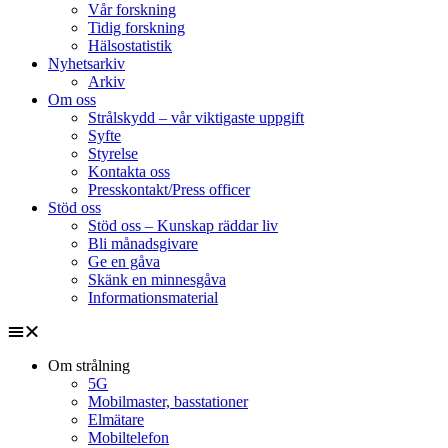
Vår forskning
Tidig forskning
Hälsostatistik
Nyhetsarkiv
Arkiv
Om oss
Strålskydd – vår viktigaste uppgift
Syfte
Styrelse
Kontakta oss
Presskontakt/Press officer
Stöd oss
Stöd oss – Kunskap räddar liv
Bli månadsgivare
Ge en gåva
Skänk en minnesgåva
Informationsmaterial
Om strålning
5G
Mobilmaster, basstationer
Elmätare
Mobiltelefon