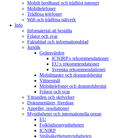
Mobilt bredband och trådlöst internet
Mobiltelefoner
Trådlösa telefoner
Wifi och trådlösa nätverk
Info
Infomaterial att beställa
Frågor och svar
Faktablad och informationsblad
Juridik
Gränsvärden
ICNIRP:s rekommendationer
EU:s rekommendationer
Svenska rekommendationer
Mobilmaster och domstolsbeslut
Vittnesmål
Mobiltelefoner och domstolsbeslut
Frågor och svar
Yttranden och skrivelser
Dokumentärer, föredrag
Appeller, resolutioner
Myndigheter och internationella organ
EU
Folkhälsomyndigheten
ICNIRP
Strålsäkerhetsmyndigheten