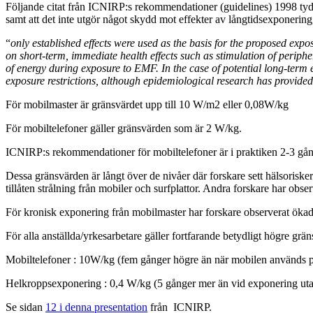
Följande citat från ICNIRP:s rekommendationer (guidelines) 1998 tydl
samt att det inte utgör något skydd mot effekter av långtidsexponering
“
only established effects were used as the basis for the proposed exp
on short-term, immediate health effects such as stimulation of periph
of energy during exposure to EMF. In the case of potential long-term ef
exposure restrictions, although epidemiological research has provided
För mobilmaster är gränsvärdet upp till 10 W/m2 eller 0,08W/kg
För mobiltelefoner gäller gränsvärden som är 2 W/kg.
ICNIRP:s rekommendationer för mobiltelefoner är i praktiken 2-3 gån
Dessa gränsvärden är långt över de nivåer där forskare sett hälsoris
tillåten strålning från mobiler och surfplattor. Andra forskare har obse
För kronisk exponering från mobilmaster har forskare observerat ökad
För alla anställda/yrkesarbetare gäller fortfarande betydligt högre g
Mobiltelefoner : 10W/kg (fem gånger högre än när mobilen används p
Helkroppsexponering : 0,4 W/kg (5 gånger mer än vid exponering utan
Se sidan
12 i denna presentation
från ICNIRP.