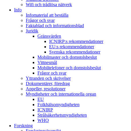
Wifi och trådlösa nätverk
Info
Infomaterial att beställa
Frågor och svar
Faktablad och informationsblad
Juridik
Gränsvärden
ICNIRP:s rekommendationer
EU:s rekommendationer
Svenska rekommendationer
Mobilmaster och domstolsbeslut
Vittnesmål
Mobiltelefoner och domstolsbeslut
Frågor och svar
Yttranden och skrivelser
Dokumentärer, föredrag
Appeller, resolutioner
Myndigheter och internationella organ
EU
Folkhälsomyndigheten
ICNIRP
Strålsäkerhetsmyndigheten
WHO
Forskning
Forskningsöversikt