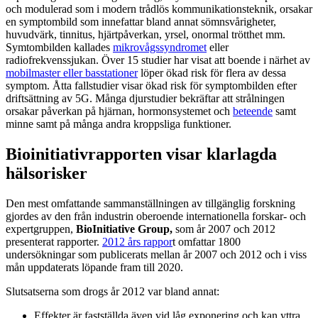
och modulerad som i modern trådlös kommunikationsteknik, orsakar
en symptombild som innefattar bland annat sömnsvårigheter,
huvudvärk, tinnitus, hjärtpåverkan, yrsel, onormal trötthet mm.
Symtombilden kallades
mikrovågssyndromet
eller
radiofrekvenssjukan. Över 15 studier har visat att boende i närhet av
mobilmaster eller basstationer
löper ökad risk för flera av dessa
symptom. Åtta fallstudier visar ökad risk för symptombilden efter
driftsättning av 5G. Många djurstudier bekräftar att strålningen
orsakar påverkan på hjärnan, hormonsystemet och
beteende
samt
minne samt på många andra kroppsliga funktioner.
Bioinitiativrapporten visar klarlagda
hälsorisker
Den mest omfattande sammanställningen av tillgänglig forskning
gjordes av den från industrin oberoende internationella forskar- och
expertgruppen,
BioInitiative Group,
som år 2007 och 2012
presenterat rapporter.
2012 års rappor
t omfattar 1800
undersökningar som publicerats mellan år 2007 och 2012 och i viss
mån uppdaterats löpande fram till 2020.
Slutsatserna som drogs år 2012 var bland annat:
Effekter är fastställda även vid låg exponering och kan yttra