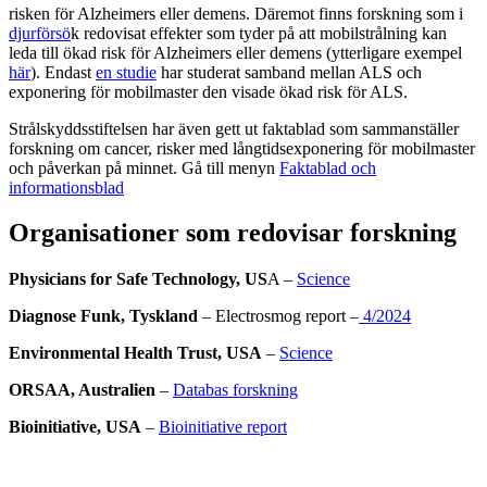
risken för Alzheimers eller demens. Däremot finns forskning som i
djurförsö
k redovisat effekter som tyder på att mobilstrålning kan
leda till ökad risk för Alzheimers eller demens (ytterligare exempel
här
). Endast
en studie
har studerat samband mellan ALS och
exponering för mobilmaster den visade ökad risk för ALS.
Strålskyddsstiftelsen har även gett ut faktablad som sammanställer
forskning om cancer, risker med långtidsexponering för mobilmaster
och påverkan på minnet. Gå till menyn
Faktablad och
informationsblad
Organisationer som redovisar forskning
Physicians for Safe Technology, US
A –
Science
Diagnose Funk, Tyskland
– Electrosmog report –
4/2024
Environmental Health Trust, USA
–
Science
ORSAA, Australien
–
Databas forskning
Bioinitiative, USA
–
Bioinitiative report