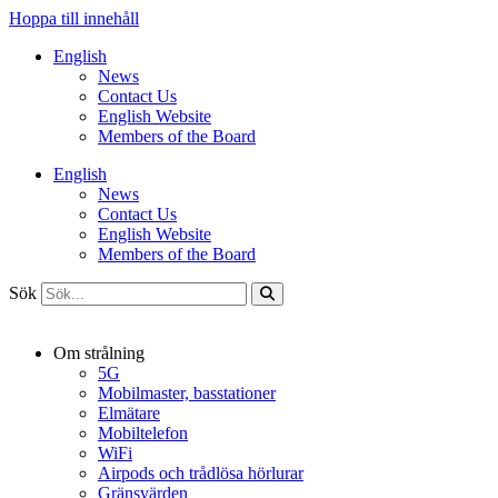
Hoppa till innehåll
English
News
Contact Us
English Website
Members of the Board
English
News
Contact Us
English Website
Members of the Board
Sök
Om strålning
5G
Mobilmaster, basstationer
Elmätare
Mobiltelefon
WiFi
Airpods och trådlösa hörlurar
Gränsvärden