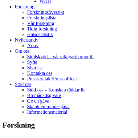
WHO
Forskning
Forskningsöversikt
Forskningslista
Vår forskning
Tidig forskning
Hälsostatistik
Nyhetsarkiv
Arkiv
Om oss
Strålskydd – vår viktigaste uppgift
Syfte
Styrelse
Kontakta oss
Presskontakt/Press officer
Stöd oss
Stöd oss – Kunskap räddar liv
Bli månadsgivare
Ge en gåva
Skänk en minnesgåva
Informationsmaterial
Forskning