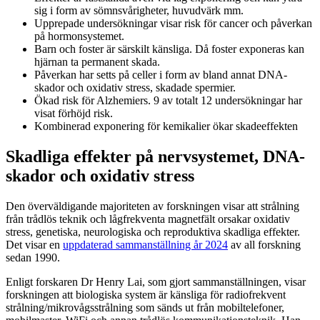
sig i form av sömnsvårigheter, huvudvärk mm.
Upprepade undersökningar visar risk för cancer och påverkan
på hormonsystemet.
Barn och foster är särskilt känsliga. Då foster exponeras kan
hjärnan ta permanent skada.
Påverkan har setts på celler i form av bland annat DNA-
skador och oxidativ stress, skadade spermier.
Ökad risk för Alzhemiers. 9 av totalt 12 undersökningar har
visat förhöjd risk.
Kombinerad exponering för kemikalier ökar skadeeffekten
Skadliga effekter på nervsystemet, DNA-
skador och oxidativ stress
Den överväldigande majoriteten av forskningen visar att strålning
från trådlös teknik och lågfrekventa magnetfält orsakar oxidativ
stress, genetiska, neurologiska och reproduktiva skadliga effekter.
Det visar en
uppdaterad sammanställning år 2024
av all forskning
sedan 1990.
Enligt forskaren Dr Henry Lai, som gjort sammanställningen, visar
forskningen att biologiska system är känsliga för radiofrekvent
strålning/mikrovågsstrålning som sänds ut från mobiltelefoner,