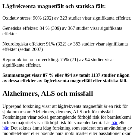
Lågfrekventa magnetfält och statiska fält:
Oxidativ stress: 90% (292) av 323 studier visar signifikanta effekter.
Genetiska effekter: 84 % (309) av 367 studier visar signifikanta
effekter
Neurologiska effekter: 91% (322) av 353 studier visar signifikanta
effekter (sedan 2007)
Reproduktion och utveckling: 75% (71) av 94 studier visar
signifikanta effekter.
Sammantaget visar 87 % eller 994 av totalt 1137 studier någon
av dessa effekter av lågfrekventa magnetfält eller statiska fält.
Alzheimers, ALS och missfall
Upprepad forskning visar att lågfrekventa magnetfält är en risk för
sjukdomar som Alzheimers, demens, ALS och för missfall.
Forskningen visar också genomgående förhöjd risk för barnleukemi
och en majoritet visar förhöjd risk för vuxenleukemi. Läs
här
eller
här
. Det saknas ännu idag forskning som studerat om användning av
mobiltelefoner eller boende nära mobilmaster eller basstationer ökar