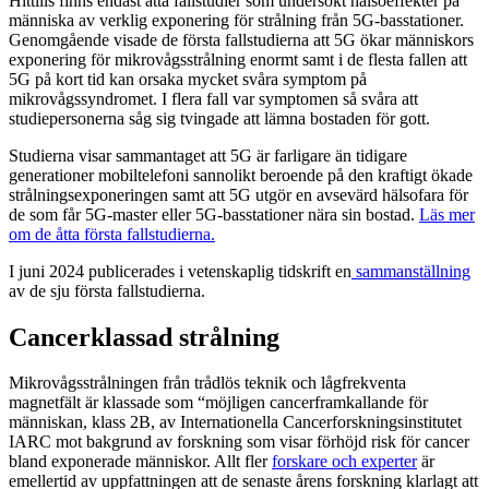
Hittills finns endast åtta fallstudier som undersökt hälsoeffekter på
människa av verklig exponering för strålning från 5G-basstationer.
Genomgående visade de första fallstudierna att 5G ökar människors
exponering för mikrovågsstrålning enormt samt i de flesta fallen att
5G på kort tid kan orsaka mycket svåra symptom på
mikrovågssyndromet. I flera fall var symptomen så svåra att
studiepersonerna såg sig tvingade att lämna bostaden för gott.
Studierna visar sammantaget att 5G är farligare än tidigare
generationer mobiltelefoni sannolikt beroende på den kraftigt ökade
strålningsexponeringen samt att 5G utgör en avsevärd hälsofara för
de som får 5G-master eller 5G-basstationer nära sin bostad.
Läs mer
om de åtta första fallstudierna.
I juni 2024 publicerades i vetenskaplig tidskrift en
sammanställning
av de sju första fallstudierna.
Cancerklassad strålning
Mikrovågsstrålningen från trådlös teknik och lågfrekventa
magnetfält är klassade som “möjligen cancerframkallande för
människan, klass 2B, av Internationella Cancerforskningsinstitutet
IARC mot bakgrund av forskning som visar förhöjd risk för cancer
bland exponerade människor. Allt fler
forskare och experter
är
emellertid av uppfattningen att de senaste årens forskning klarlagt att