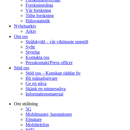
Forskningslista
Vår forskning
Tidig forskning
Hälsostatistik
Nyhetsarkiv
Arkiv
Om oss
Strålskydd – vår viktigaste uppgift
Syfte
Styrelse
Kontakta oss
Presskontakt/Press officer
Stöd oss
Stöd oss – Kunskap räddar liv
Bli månadsgivare
Ge en gåva
Skänk en minnesgåva
Informationsmaterial
Om strålning
5G
Mobilmaster, basstationer
Elmätare
Mobiltelefon
WiFi