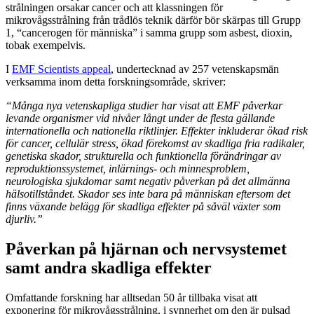
strålningen orsakar cancer och att klassningen för
mikrovågsstrålning från trådlös teknik därför bör skärpas till Grupp
1, “cancerogen för människa” i samma grupp som asbest, dioxin,
tobak exempelvis.
I
EMF Scientists appeal
, undertecknad av 257 vetenskapsmän
verksamma inom detta forskningsområde, skriver:
“Många nya vetenskapliga studier har visat att EMF påverkar
levande organismer vid nivåer långt under de flesta gällande
internationella och nationella riktlinjer. Effekter inkluderar ökad risk
för cancer, cellulär stress, ökad förekomst av skadliga fria radikaler,
genetiska skador, strukturella och funktionella förändringar av
reproduktionssystemet, inlärnings- och minnesproblem,
neurologiska sjukdomar samt negativ påverkan på det allmänna
hälsotillståndet. Skador ses inte bara på människan eftersom det
finns växande belägg för skadliga effekter på såväl växter som
djurliv.”
Påverkan på hjärnan och nervsystemet
samt andra skadliga effekter
Omfattande forskning har alltsedan 50 år tillbaka visat att
exponering för mikrovågsstrålning, i synnerhet om den är pulsad