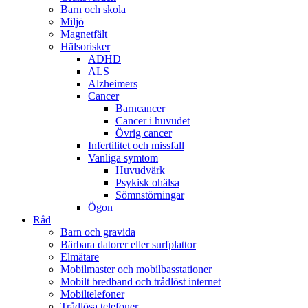
Barn och skola
Miljö
Magnetfält
Hälsorisker
ADHD
ALS
Alzheimers
Cancer
Barncancer
Cancer i huvudet
Övrig cancer
Infertilitet och missfall
Vanliga symtom
Huvudvärk
Psykisk ohälsa
Sömnstörningar
Ögon
Råd
Barn och gravida
Bärbara datorer eller surfplattor
Elmätare
Mobilmaster och mobilbasstationer
Mobilt bredband och trådlöst internet
Mobiltelefoner
Trådlösa telefoner