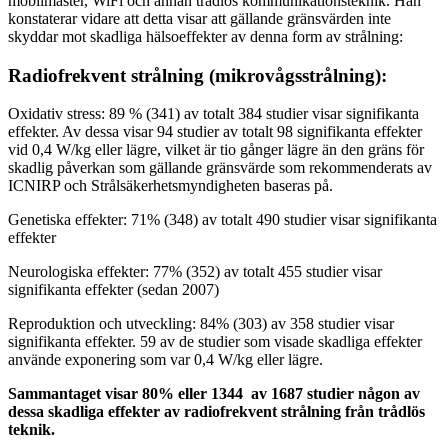
mobilmaster, WiFi och annan trådlös kommunikationsteknik. Han
konstaterar vidare att detta visar att gällande gränsvärden inte
skyddar mot skadliga hälsoeffekter av denna form av strålning:
Radiofrekvent strålning (mikrovågsstrålning):
Oxidativ stress: 89 % (341) av totalt 384 studier visar signifikanta
effekter. Av dessa visar 94 studier av totalt 98 signifikanta effekter
vid 0,4 W/kg eller lägre, vilket är tio gånger lägre än den gräns för
skadlig påverkan som gällande gränsvärde som rekommenderats av
ICNIRP och Strålsäkerhetsmyndigheten baseras på.
Genetiska effekter: 71% (348) av totalt 490 studier visar signifikanta
effekter
Neurologiska effekter: 77% (352) av totalt 455 studier visar
signifikanta effekter (sedan 2007)
Reproduktion och utveckling: 84% (303) av 358 studier visar
signifikanta effekter. 59 av de studier som visade skadliga effekter
använde exponering som var 0,4 W/kg eller lägre.
Sammantaget visar 80% eller 1344 av 1687 studier någon av
dessa skadliga effekter av radiofrekvent strålning från trådlös
teknik.