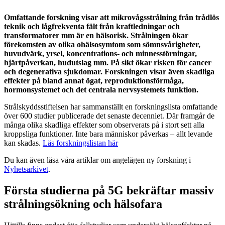
Omfattande forskning visar att mikrovågsstrålning från trådlös
teknik och lågfrekventa fält från kraftledningar och
transformatorer mm är en hälsorisk. Strålningen ökar
förekomsten av olika ohälsosymtom som sömnsvårigheter,
huvudvärk, yrsel, koncentrations- och minnesstörningar,
hjärtpåverkan, hudutslag mm. På sikt ökar risken för cancer
och degenerativa sjukdomar. Forskningen visar även skadliga
effekter på bland annat ögat, reproduktionsförmåga,
hormonsystemet och det centrala nervsystemets funktion.
Strålskyddsstiftelsen har sammanställt en forskningslista omfattande
över 600 studier publicerade det senaste decenniet. Där framgår de
många olika skadliga effekter som observerats på i stort sett alla
kroppsliga funktioner. Inte bara människor påverkas – allt levande
kan skadas.
Läs forskningslistan här
Du kan även läsa våra artiklar om angelägen ny forskning i
Nyhetsarkivet
.
Första studierna på 5G bekräftar massiv
strålningsökning och hälsofara