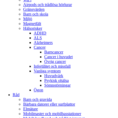
Airpods och trådlösa hörlurar
Gränsvärden
Barn och skola
Miljö
Magnetfält
Hälsorisker
ADHD
ALS
Alzheimers
Cancer
Barncancer
Cancer i huvudet
Övrig cancer
Infertilitet och missfall
Vanliga symtom
Huvudvärk
Psykisk ohälsa
Sömnstörningar
Ögon
Råd
Barn och gravida
Bärbara datorer eller surfplattor
Elmätare
Mobilmaster och mobilbasstationer