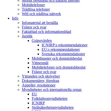
Mobilt bredband och trådlöst internet
Mobiltelefoner
Trådlösa telefoner
Wifi och trådlösa nätverk
Info
Infomaterial att beställa
Frågor och svar
Faktablad och informationsblad
Juridik
Gränsvärden
ICNIRP:s rekommendationer
EU:s rekommendationer
Svenska rekommendationer
Mobilmaster och domstolsbeslut
Vittnesmål
Mobiltelefoner och domstolsbeslut
Frågor och svar
Yttranden och skrivelser
Dokumentärer, föredrag
Appeller, resolutioner
Myndigheter och internationella organ
EU
Folkhälsomyndigheten
ICNIRP
Strålsäkerhetsmyndigheten