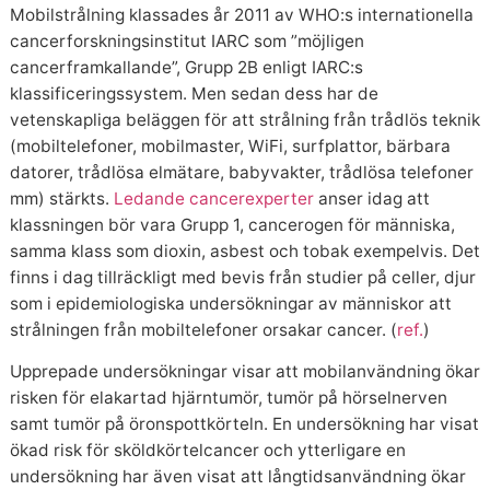
Mobilstrålning klassades år 2011 av WHO:s internationella
cancerforskningsinstitut IARC som ”möjligen
cancerframkallande”, Grupp 2B enligt IARC:s
klassificeringssystem. Men sedan dess har de
vetenskapliga beläggen för att strålning från trådlös teknik
(mobiltelefoner, mobilmaster, WiFi, surfplattor, bärbara
datorer, trådlösa elmätare, babyvakter, trådlösa telefoner
mm) stärkts.
Ledande cancerexperter
anser idag att
klassningen bör vara Grupp 1, cancerogen för människa,
samma klass som dioxin, asbest och tobak exempelvis. Det
finns i dag tillräckligt med bevis från studier på celler, djur
som i epidemiologiska undersökningar av människor att
strålningen från mobiltelefoner orsakar cancer. (
ref.
)
Upprepade undersökningar visar att mobilanvändning ökar
risken för elakartad hjärntumör, tumör på hörselnerven
samt tumör på öronspottkörteln. En undersökning har visat
ökad risk för sköldkörtelcancer och ytterligare en
undersökning har även visat att långtidsanvändning ökar