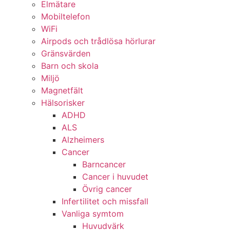
Elmätare
Mobiltelefon
WiFi
Airpods och trådlösa hörlurar
Gränsvärden
Barn och skola
Miljö
Magnetfält
Hälsorisker
ADHD
ALS
Alzheimers
Cancer
Barncancer
Cancer i huvudet
Övrig cancer
Infertilitet och missfall
Vanliga symtom
Huvudvärk