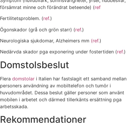
Symptom (huvudvärk, sömnsvårigheter, yrsel, hudbesvär,
försämrat minne och förändrat beteende) (
ref
Fertilitetsproblem. (
ref.
)
Ögonskador (grå och grön starr) (
ref
.)
Neurologiska sjukdomar, Alzheimers mm
(ref.
)
Nedärvda skador pga exponering under fostertiden (
ref.
)
Domstolsbeslut
Flera
domstolar
i Italien har fastslagit ett samband mellan
personers användning av mobiltelefon och tumör i
huvudområdet. Dessa beslut gäller personer som använt
mobilen i arbetet och därmed tillerkänts ersättning pga
arbetsskada.
Rekommendationer