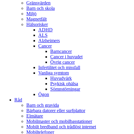
Gränsvärden
Barn och skola
Miljö
Magnetfält
Hälsorisker
ADHD
ALS
Alzheimers
Cancer
Barncancer
Cancer i huvudet
Övrig cancer
Infertilitet och missfall
Vanliga symtom
Huvudvärk
Psykisk ohälsa
Sömnstörningar
Ögon
Råd
Barn och gravida
Bärbara datorer eller surfplattor
Elmätare
Mobilmaster och mobilbasstationer
Mobilt bredband och trådlöst internet
Mobiltelefoner