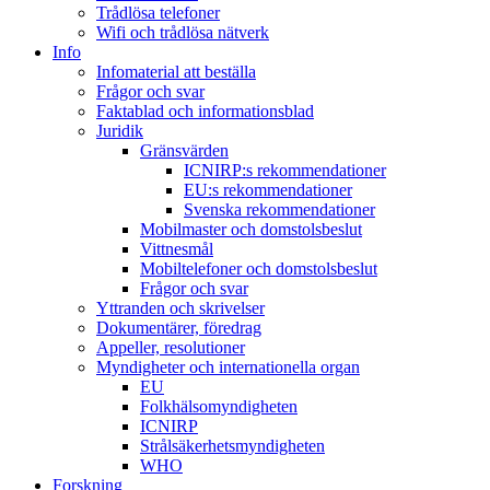
Trådlösa telefoner
Wifi och trådlösa nätverk
Info
Infomaterial att beställa
Frågor och svar
Faktablad och informationsblad
Juridik
Gränsvärden
ICNIRP:s rekommendationer
EU:s rekommendationer
Svenska rekommendationer
Mobilmaster och domstolsbeslut
Vittnesmål
Mobiltelefoner och domstolsbeslut
Frågor och svar
Yttranden och skrivelser
Dokumentärer, föredrag
Appeller, resolutioner
Myndigheter och internationella organ
EU
Folkhälsomyndigheten
ICNIRP
Strålsäkerhetsmyndigheten
WHO
Forskning