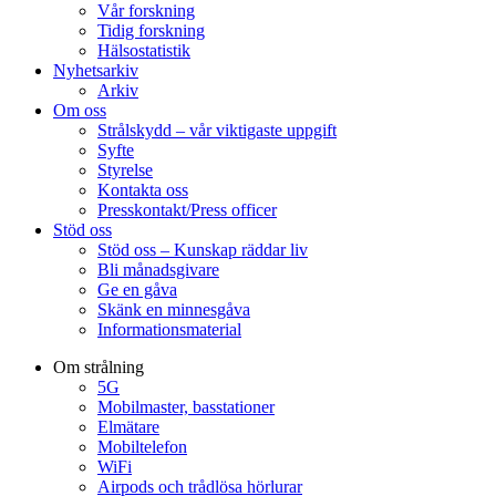
Vår forskning
Tidig forskning
Hälsostatistik
Nyhetsarkiv
Arkiv
Om oss
Strålskydd – vår viktigaste uppgift
Syfte
Styrelse
Kontakta oss
Presskontakt/Press officer
Stöd oss
Stöd oss – Kunskap räddar liv
Bli månadsgivare
Ge en gåva
Skänk en minnesgåva
Informationsmaterial
Om strålning
5G
Mobilmaster, basstationer
Elmätare
Mobiltelefon
WiFi
Airpods och trådlösa hörlurar