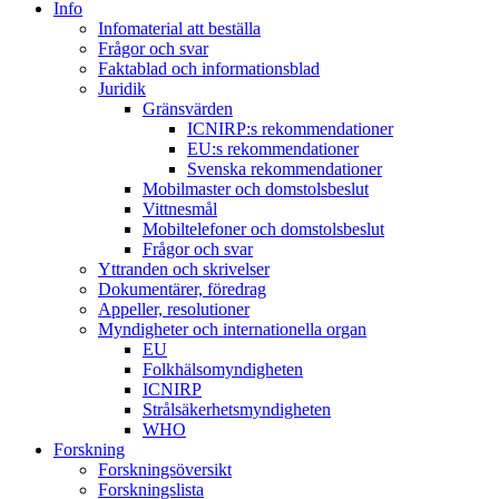
Info
Infomaterial att beställa
Frågor och svar
Faktablad och informationsblad
Juridik
Gränsvärden
ICNIRP:s rekommendationer
EU:s rekommendationer
Svenska rekommendationer
Mobilmaster och domstolsbeslut
Vittnesmål
Mobiltelefoner och domstolsbeslut
Frågor och svar
Yttranden och skrivelser
Dokumentärer, föredrag
Appeller, resolutioner
Myndigheter och internationella organ
EU
Folkhälsomyndigheten
ICNIRP
Strålsäkerhetsmyndigheten
WHO
Forskning
Forskningsöversikt
Forskningslista