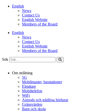
Hoppa
English
till
News
innehåll
Contact Us
English Website
Members of the Board
English
News
Contact Us
English Website
Members of the Board
Sök
Om strålning
5G
Mobilmaster, basstationer
Elmätare
Mobiltelefon
WiFi
Airpods och trådlösa hörlurar
Gränsvärden
Barn och skola