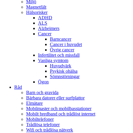
Miljö
Magnetfält
Hälsorisker
ADHD
ALS
Alzheimers
Cancer
Barncancer
Cancer i huvudet
Övrig cancer
Infertilitet och missfall
Vanliga symtom
Huvudvärk
Psykisk ohälsa
Sömnstörningar
Ögon
Råd
Barn och gravida
Bärbara datorer eller surfplattor
Elmätare
Mobilmaster och mobilbasstationer
Mobilt bredband och trådlöst internet
Mobiltelefoner
Trådlösa telefoner
Wifi och trådlösa nätverk