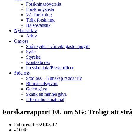
Forskningsöversikt
Forskningslista
Vår forskning
Tidig forskning
Hälsostatistik
Nyhetsarkiv
Arkiv
Om oss
Strålskydd – vår viktigaste uppgift
Syfte
Styrelse
Kontakta oss
Presskontakt/Press officer
Stöd oss
Stöd oss – Kunskap räddar liv
Bli månadsgivare
Ge en gåva
Skänk en minnesgåva
Informationsmaterial
Forskarrapport EU om 5G: Troligt att str
Publicerad
2021-08-12
-
10:48