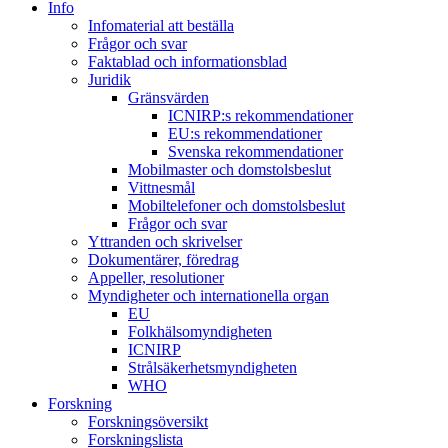
Info
Infomaterial att beställa
Frågor och svar
Faktablad och informationsblad
Juridik
Gränsvärden
ICNIRP:s rekommendationer
EU:s rekommendationer
Svenska rekommendationer
Mobilmaster och domstolsbeslut
Vittnesmål
Mobiltelefoner och domstolsbeslut
Frågor och svar
Yttranden och skrivelser
Dokumentärer, föredrag
Appeller, resolutioner
Myndigheter och internationella organ
EU
Folkhälsomyndigheten
ICNIRP
Strålsäkerhetsmyndigheten
WHO
Forskning
Forskningsöversikt
Forskningslista