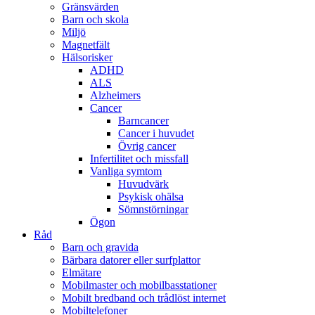
Gränsvärden
Barn och skola
Miljö
Magnetfält
Hälsorisker
ADHD
ALS
Alzheimers
Cancer
Barncancer
Cancer i huvudet
Övrig cancer
Infertilitet och missfall
Vanliga symtom
Huvudvärk
Psykisk ohälsa
Sömnstörningar
Ögon
Råd
Barn och gravida
Bärbara datorer eller surfplattor
Elmätare
Mobilmaster och mobilbasstationer
Mobilt bredband och trådlöst internet
Mobiltelefoner