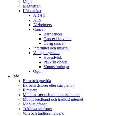
Miljö
Magnetfält
Hälsorisker
ADHD
ALS
Alzheimers
Cancer
Barncancer
Cancer i huvudet
Övrig cancer
Infertilitet och missfall
Vanliga symtom
Huvudvärk
Psykisk ohälsa
Sömnstörningar
Ögon
Råd
Barn och gravida
Bärbara datorer eller surfplattor
Elmätare
Mobilmaster och mobilbasstationer
Mobilt bredband och trådlöst internet
Mobiltelefoner
Trådlösa telefoner
Wifi och trådlösa nätverk