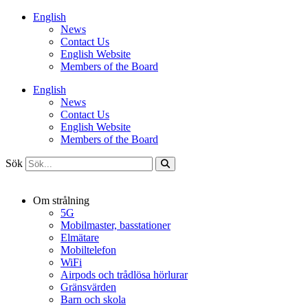
Hoppa
English
till
News
innehåll
Contact Us
English Website
Members of the Board
English
News
Contact Us
English Website
Members of the Board
Sök
Om strålning
5G
Mobilmaster, basstationer
Elmätare
Mobiltelefon
WiFi
Airpods och trådlösa hörlurar
Gränsvärden
Barn och skola