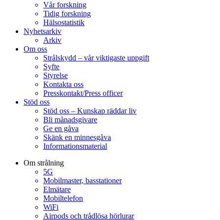
Vår forskning
Tidig forskning
Hälsostatistik
Nyhetsarkiv
Arkiv
Om oss
Strålskydd – vår viktigaste uppgift
Syfte
Styrelse
Kontakta oss
Presskontakt/Press officer
Stöd oss
Stöd oss – Kunskap räddar liv
Bli månadsgivare
Ge en gåva
Skänk en minnesgåva
Informationsmaterial
Om strålning
5G
Mobilmaster, basstationer
Elmätare
Mobiltelefon
WiFi
Airpods och trådlösa hörlurar