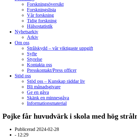
Forskningsöversikt
Forskningslista
Vår forskning
Tidig forskning
Hälsostatistik
Nyhetsarkiv
Arkiv
Om oss
Strålskydd – vår viktigaste uppgift
Syfte
Styrelse
Kontakta oss
Presskontakt/Press officer
Stöd oss
Stöd oss – Kunskap räddar liv
Bli månadsgivare
Ge en gåva
Skänk en minnesgåva
Informationsmaterial
Pojke får huvudvärk i skola med hög strål
Publicerad
2024-02-28
-
12:29