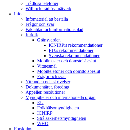
Trådlösa telefoner
Wifi och trådlösa nätverk
Info
Infomaterial att beställa
Frågor och svar
Faktablad och informationsblad
Juridik
Gränsvärden
ICNIRP:s rekommendationer
EU:s rekommendationer
Svenska rekommendationer
Mobilmaster och domstolsbeslut
Vittnesmål
Mobiltelefoner och domstolsbeslut
Frågor och svar
Yttranden och skrivelser
Dokumentärer, föredrag
Appeller, resolutioner
Myndigheter och internationella organ
EU
Folkhälsomyndigheten
ICNIRP
Strålsäkerhetsmyndigheten
WHO
Forskning