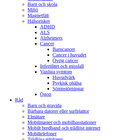
Barn och skola
Miljö
Magnetfält
Hälsorisker
ADHD
ALS
Alzheimers
Cancer
Barncancer
Cancer i huvudet
Övrig cancer
Infertilitet och missfall
Vanliga symtom
Huvudvärk
Psykisk ohälsa
Sömnstörningar
Ögon
Råd
Barn och gravida
Bärbara datorer eller surfplattor
Elmätare
Mobilmaster och mobilbasstationer
Mobilt bredband och trådlöst internet
Mobiltelefoner
Trådlösa telefoner