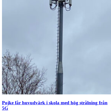
Pojke får huvudvärk i skola med hög strålning från
5G