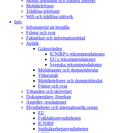
Mobilt bredband och trådlöst internet
Mobiltelefoner
Trådlösa telefoner
Wifi och trådlösa nätverk
Info
Infomaterial att beställa
Frågor och svar
Faktablad och informationsblad
Juridik
Gränsvärden
ICNIRP:s rekommendationer
EU:s rekommendationer
Svenska rekommendationer
Mobilmaster och domstolsbeslut
Vittnesmål
Mobiltelefoner och domstolsbeslut
Frågor och svar
Yttranden och skrivelser
Dokumentärer, föredrag
Appeller, resolutioner
Myndigheter och internationella organ
EU
Folkhälsomyndigheten
ICNIRP
Strålsäkerhetsmyndigheten