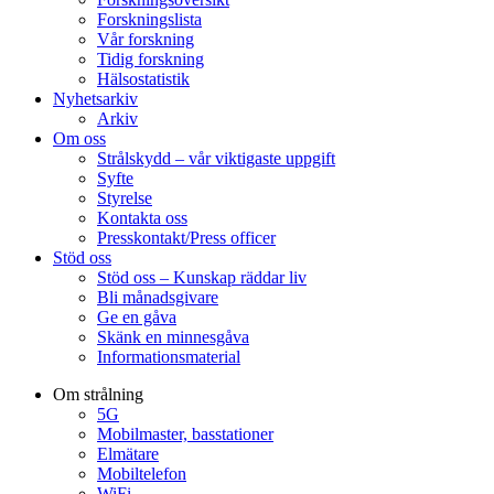
Forskningslista
Vår forskning
Tidig forskning
Hälsostatistik
Nyhetsarkiv
Arkiv
Om oss
Strålskydd – vår viktigaste uppgift
Syfte
Styrelse
Kontakta oss
Presskontakt/Press officer
Stöd oss
Stöd oss – Kunskap räddar liv
Bli månadsgivare
Ge en gåva
Skänk en minnesgåva
Informationsmaterial
Om strålning
5G
Mobilmaster, basstationer
Elmätare
Mobiltelefon
WiFi