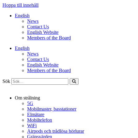
Hoppa till innehåll
English
News
Contact Us
English Website
Members of the Board
English
News
Contact Us
English Website
Members of the Board
Sök
Om strålning
5G
Mobilmaster, basstationer
Elmätare
Mobiltelefon
WiFi
Airpods och trådlösa hörlurar
Gränsvärden