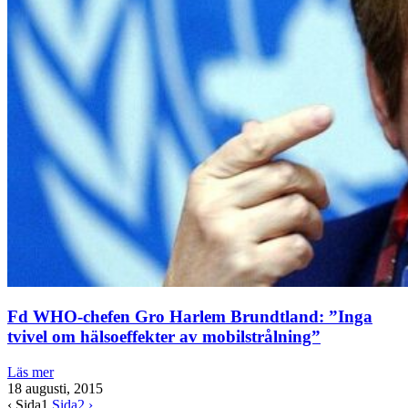
Fd WHO-chefen Gro Harlem Brundtland: ”Inga
tvivel om hälsoeffekter av mobilstrålning”
Läs mer
18 augusti, 2015
‹
Sida
1
Sida
2
›