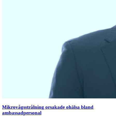
Mikrovågsstrålning orsakade ohälsa bland
ambassadpersonal