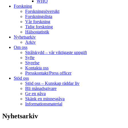
WHO
Forskning
Forskningsöversikt
Forskningslista
Vår forskning
Tidig forskning
Hälsostatistik
Nyhetsarkiv
Arkiv
Om oss
Strålskydd – vår viktigaste uppgift
Syfte
Styrelse
Kontakta oss
Presskontakt/Press officer
Stöd oss
Stöd oss – Kunskap räddar liv
Bli månadsgivare
Ge en gåva
Skänk en minnesgåva
Informationsmaterial
Nyhetsarkiv