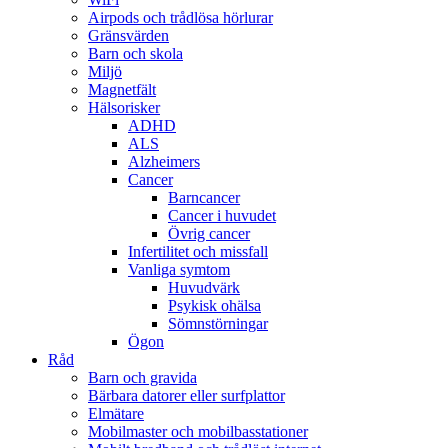
Airpods och trådlösa hörlurar
Gränsvärden
Barn och skola
Miljö
Magnetfält
Hälsorisker
ADHD
ALS
Alzheimers
Cancer
Barncancer
Cancer i huvudet
Övrig cancer
Infertilitet och missfall
Vanliga symtom
Huvudvärk
Psykisk ohälsa
Sömnstörningar
Ögon
Råd
Barn och gravida
Bärbara datorer eller surfplattor
Elmätare
Mobilmaster och mobilbasstationer