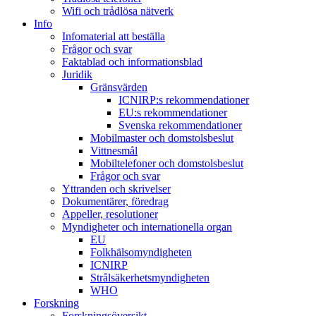
Wifi och trådlösa nätverk
Info
Infomaterial att beställa
Frågor och svar
Faktablad och informationsblad
Juridik
Gränsvärden
ICNIRP:s rekommendationer
EU:s rekommendationer
Svenska rekommendationer
Mobilmaster och domstolsbeslut
Vittnesmål
Mobiltelefoner och domstolsbeslut
Frågor och svar
Yttranden och skrivelser
Dokumentärer, föredrag
Appeller, resolutioner
Myndigheter och internationella organ
EU
Folkhälsomyndigheten
ICNIRP
Strålsäkerhetsmyndigheten
WHO
Forskning
Forskningsöversikt