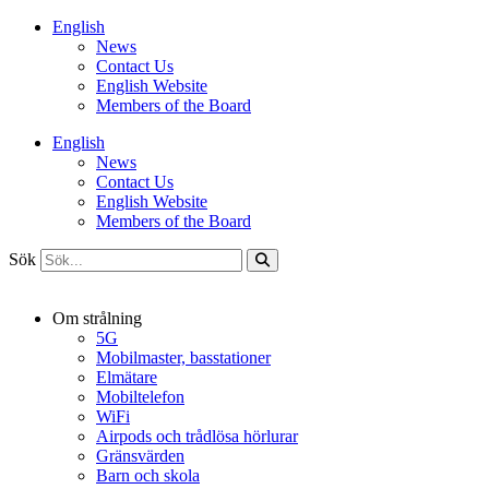
Hoppa
English
till
News
innehåll
Contact Us
English Website
Members of the Board
English
News
Contact Us
English Website
Members of the Board
Sök
Om strålning
5G
Mobilmaster, basstationer
Elmätare
Mobiltelefon
WiFi
Airpods och trådlösa hörlurar
Gränsvärden
Barn och skola