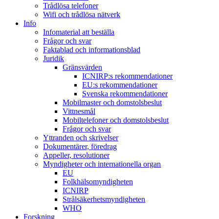
Trådlösa telefoner
Wifi och trådlösa nätverk
Info
Infomaterial att beställa
Frågor och svar
Faktablad och informationsblad
Juridik
Gränsvärden
ICNIRP:s rekommendationer
EU:s rekommendationer
Svenska rekommendationer
Mobilmaster och domstolsbeslut
Vittnesmål
Mobiltelefoner och domstolsbeslut
Frågor och svar
Yttranden och skrivelser
Dokumentärer, föredrag
Appeller, resolutioner
Myndigheter och internationella organ
EU
Folkhälsomyndigheten
ICNIRP
Strålsäkerhetsmyndigheten
WHO
Forskning