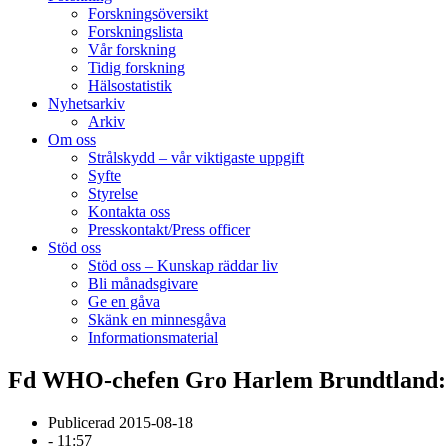
Forskningsöversikt
Forskningslista
Vår forskning
Tidig forskning
Hälsostatistik
Nyhetsarkiv
Arkiv
Om oss
Strålskydd – vår viktigaste uppgift
Syfte
Styrelse
Kontakta oss
Presskontakt/Press officer
Stöd oss
Stöd oss – Kunskap räddar liv
Bli månadsgivare
Ge en gåva
Skänk en minnesgåva
Informationsmaterial
Fd WHO-chefen Gro Harlem Brundtland: ”I
Publicerad
2015-08-18
-
11:57