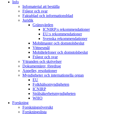
Info
Infomaterial att beställa
Frågor och svar
Faktablad och informationsblad
Juridik
Gränsvärden
ICNIRP:s rekommendationer
EU:s rekommendationer
Svenska rekommendationer
Mobilmaster och domstolsbeslut
Vittnesmål
Mobiltelefoner och domstolsbeslut
Frågor och svar
Yttranden och skrivelser
Dokumentärer, föredrag
Appeller, resolutioner
Myndigheter och internationella organ
EU
Folkhälsomyndigheten
ICNIRP
Strålsäkerhetsmyndigheten
WHO
Forskning
Forskningsöversikt
Forskningslista