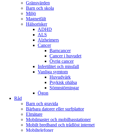
Gränsvärden
Barn och skola
Miljö
Magnetfält
Hälsorisker
ADHD
ALS
Alzheimers
Cancer
Barncancer
Cancer i huvudet
Övrig cancer
Infertilitet och missfall
Vanliga symtom
Huvudvärk
Psykisk ohälsa
Sömnstörningar
Ögon
Råd
Barn och gravida
Bärbara datorer eller surfplattor
Elmätare
Mobilmaster och mobilbasstationer
Mobilt bredband och trådlöst internet
Mobiltelefoner