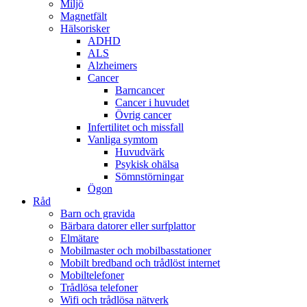
Miljö
Magnetfält
Hälsorisker
ADHD
ALS
Alzheimers
Cancer
Barncancer
Cancer i huvudet
Övrig cancer
Infertilitet och missfall
Vanliga symtom
Huvudvärk
Psykisk ohälsa
Sömnstörningar
Ögon
Råd
Barn och gravida
Bärbara datorer eller surfplattor
Elmätare
Mobilmaster och mobilbasstationer
Mobilt bredband och trådlöst internet
Mobiltelefoner
Trådlösa telefoner
Wifi och trådlösa nätverk