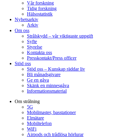
Vår forskning
Tidig forskning
Hälsostatistik
Nyhetsarkiv
Arkiv
Om oss
Strålskydd – vår viktigaste uppgift
Syfte
Styrelse
Kontakta oss
Presskontakt/Press officer
Stöd oss
Stöd oss – Kunskap räddar liv
Bli månadsgivare
Ge en gåva
Skänk en minnesgåva
Informationsmaterial
Om strålning
5G
Mobilmaster, basstationer
Elmätare
Mobiltelefon
WiFi
Airpods och trådlösa hörlurar