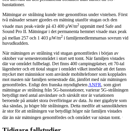
basstationer.
Mätningar av strålning kunde inte genomföras under vistelsen. Först
två månader senare gjordes en mätning utanför stugan och den
2
visade max peak-värde på 43 400 μW/m
uppmätt med Safe and
Sound Pro II. Mätningar i det permanenta hemmet visade max peak
2
på mellan 257 och 1 403 μW/m
i familjemedlemmarnas sovrum vid
huvudkudden.
När mätningen av strålning vid stugan genomfördes i början av
oktober var semesterområdet i stort sett tomt. När familjen vistades
där var området fullbelagt. Det finns 400 campingplatser, ett 70-tal
lägenheter och ett tiotal stugor i området vilket innebär att det fanns
mycket mer människor som använde mobiltelefoner som kopplades
mot masten när familjen semestrade där, jämfört med när mätningen
genomfördes. Enligt den franska myndigheten
ANFR
, som gjort
mätningar av strålning från 5G-bassstationer, varierar 5G-strålningen
betydligt med antal användare och särskilt stor är variationen
beroende på antalet stora överföringar av data. Ju mer gigabyte som
ska sändas, ju högre blir strålningen. Detta medför att sannolikheten
är stor för att strålningen var betydligt högre när familjen vistades
.
där än när mätningen genomfördes och området var nästan tomt.
Tidigare fallstudier