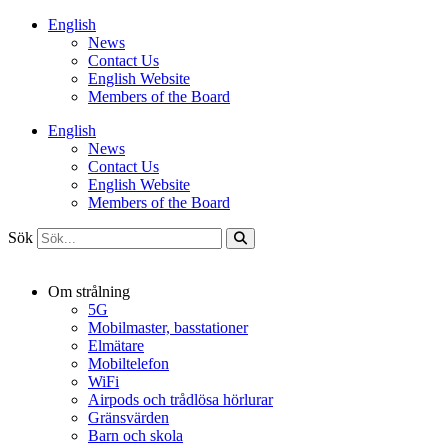
Hoppa
English
till
News
innehåll
Contact Us
English Website
Members of the Board
English
News
Contact Us
English Website
Members of the Board
Sök
Om strålning
5G
Mobilmaster, basstationer
Elmätare
Mobiltelefon
WiFi
Airpods och trådlösa hörlurar
Gränsvärden
Barn och skola