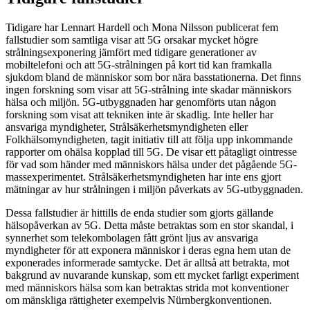
Tidigare har Lennart Hardell och Mona Nilsson publicerat fem
fallstudier som samtliga visar att 5G orsakar mycket högre
strålningsexponering jämfört med tidigare generationer av
mobiltelefoni och att 5G-strålningen på kort tid kan framkalla
sjukdom bland de människor som bor nära basstationerna. Det finns
ingen forskning som visar att 5G-strålning inte skadar människors
hälsa och miljön. 5G-utbyggnaden har genomförts utan någon
forskning som visat att tekniken inte är skadlig. Inte heller har
ansvariga myndigheter, Strålsäkerhetsmyndigheten eller
Folkhälsomyndigheten, tagit initiativ till att följa upp inkommande
rapporter om ohälsa kopplad till 5G. De visar ett påtagligt ointresse
för vad som händer med människors hälsa under det pågående 5G-
massexperimentet. Strålsäkerhetsmyndigheten har inte ens gjort
mätningar av hur strålningen i miljön påverkats av 5G-utbyggnaden.
Dessa fallstudier är hittills de enda studier som gjorts gällande
hälsopåverkan av 5G. Detta måste betraktas som en stor skandal, i
synnerhet som telekombolagen fått grönt ljus av ansvariga
myndigheter för att exponera människor i deras egna hem utan de
exponerades informerade samtycke. Det är alltså att betrakta, mot
bakgrund av nuvarande kunskap, som ett mycket farligt experiment
med människors hälsa som kan betraktas strida mot konventioner
om mänskliga rättigheter exempelvis Nürnbergkonventionen.