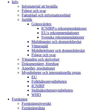
Info
Infomaterial att beställa
Frågor och svar
Faktablad och informationsblad
Juridik
Gränsvärden
ICNIRP:s rekommendationer
EU:s rekommendationer
Svenska rekommendationer
Mobilmaster och domstolsbeslut
Vittnesmål
Mobiltelefoner och domstolsbeslut
Frågor och svar
Yttranden och skrivelser
Dokumentärer, föredrag
Appeller, resolutioner
Myndigheter och internationella organ
EU
Folkhälsomyndigheten
ICNIRP
Strålsäkerhetsmyndigheten
WHO
Forskning
Forskningsöversikt
Forskningslista