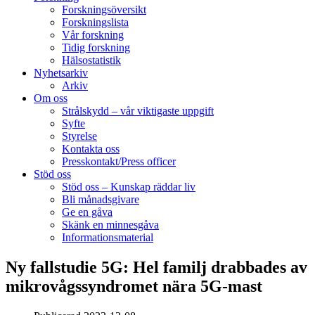
Forskningsöversikt
Forskningslista
Vår forskning
Tidig forskning
Hälsostatistik
Nyhetsarkiv
Arkiv
Om oss
Strålskydd – vår viktigaste uppgift
Syfte
Styrelse
Kontakta oss
Presskontakt/Press officer
Stöd oss
Stöd oss – Kunskap räddar liv
Bli månadsgivare
Ge en gåva
Skänk en minnesgåva
Informationsmaterial
Ny fallstudie 5G: Hel familj drabbades av
mikrovågssyndromet nära 5G-mast