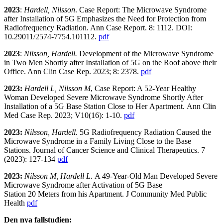
2023
:
Hardell, Nilsson
.
Case Report: The Microwave Syndrome
after
Installation of 5G Emphasizes the Need for
Protection from
Radiofrequency Radiation. Ann Case Report. 8: 1112. DOI:
10.29011/2574-7754.101112.
pdf
2023
:
Nilsson, Hardell.
Development of the Microwave Syndrome
in Two Men
Shortly after Installation of 5G on the Roof above their
Office.
Ann Clin Case
Rep. 2023; 8: 2378.
pdf
2023:
Hardell L, Nilsson M
, Case Report: A 52-Year Healthy
Woman Developed Severe Microwave Syndrome Short
ly After
Installation of a 5G Base Station Close to Her
Apartment.
Ann Clin
Med Case Rep.
2023; V10(16): 1-10.
pdf
2023:
Nilsson, Hardell
. 5G Radiofrequency Radiation Caused the
Microwave Syndrome in a Family Living Close to the Base
Stations. Journal of Cancer Science and Clinical Therapeutics. 7
(2023): 127-134
pdf
2023:
Nilsson M, Hardell L.
A 49-Year-Old Man Developed Severe
Microwave Syndrome after Activation of 5G Base
Station 20 Meters from his Apartment. J Community Med Public
Health
pdf
Den nya fallstudien: