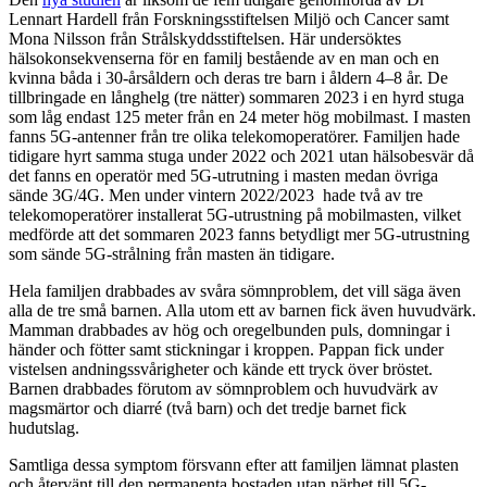
Lennart Hardell från Forskningsstiftelsen Miljö och Cancer samt
Mona Nilsson från Strålskyddsstiftelsen. Här undersöktes
hälsokonsekvenserna för en familj bestående av en man och en
kvinna båda i 30-årsåldern och deras tre barn i åldern 4–8 år. De
tillbringade en långhelg (tre nätter) sommaren 2023 i en hyrd stuga
som låg endast 125 meter från en 24 meter hög mobilmast. I masten
fanns 5G-antenner från tre olika telekomoperatörer. Familjen hade
tidigare hyrt samma stuga under 2022 och 2021 utan hälsobesvär då
det fanns en operatör med 5G-utrutning i masten medan övriga
sände 3G/4G. Men under vintern 2022/2023 hade två av tre
telekomoperatörer installerat 5G-utrustning på mobilmasten, vilket
medförde att det sommaren 2023 fanns betydligt mer 5G-utrustning
som sände 5G-strålning från masten än tidigare.
Hela familjen drabbades av svåra sömnproblem, det vill säga även
alla de tre små barnen. Alla utom ett av barnen fick även huvudvärk.
Mamman drabbades av hög och oregelbunden puls, domningar i
händer och fötter samt stickningar i kroppen. Pappan fick under
vistelsen andningssvårigheter och kände ett tryck över bröstet.
Barnen drabbades förutom av sömnproblem och huvudvärk av
magsmärtor och diarré (två barn) och det tredje barnet fick
hudutslag.
Samtliga dessa symptom försvann efter att familjen lämnat plasten
och återvänt till den permanenta bostaden utan närhet till 5G-