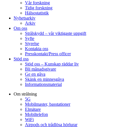
Vår forskning
Tidig forskning
Hälsostatistik
Nyhetsarkiv
Arkiv
Om oss
Strålskydd – vår viktigaste uppgift
Syfte
Styrelse
Kontakta oss
Presskontakt/Press officer
Stöd oss
Stöd oss – Kunskap räddar liv
Bli månadsgivare
Ge en gåva
Skänk en minnesgåva
Informationsmaterial
Om strålning
5G
Mobilmaster, basstationer
Elmätare
Mobiltelefon
WiFi
Airpods och trådlösa hörlurar