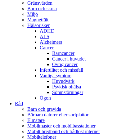
Gränsvärden
Barn och skola
Miljö
Magnetfält
Hälsorisker
ADHD
ALS
Alzheimers
Cancer
Barncancer
Cancer i huvudet
Övrig cancer
Infertilitet och missfall
Vanliga symtom
Huvudvärk
Psykisk ohälsa
Sömnstörningar
Ögon
Råd
Barn och gravida
Bärbara datorer eller surfplattor
Elmätare
Mobilmaster och mobilbasstationer
Mobilt bredband och trådlöst internet
Mobiltelefoner