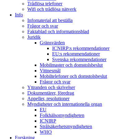
Trådlösa telefoner
Wifi och trådlösa nätverk
Info
Infomaterial att beställa
Frågor och svar
Faktablad och informationsblad
Juridik
Gränsvärden
ICNIRP:s rekommendationer
EU:s rekommendationer
Svenska rekommendationer
Mobilmaster och domstolsbeslut
Vittnesmål
Mobiltelefoner och domstolsbeslut
Frågor och svar
Yttranden och skrivelser
Dokumentärer, föredrag
Appeller, resolutioner
Myndigheter och internationella organ
EU
Folkhälsomyndigheten
ICNIRP
Strålsäkerhetsmyndigheten
WHO
Forskning