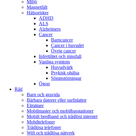
Miljö
Magnetfält
Hälsorisker
ADHD
ALS
Alzheimers
Cancer
Barncancer
Cancer i huvudet
Övrig cancer
Infertilitet och missfall
Vanliga symtom
Huvudvärk
Psykisk ohälsa
Sömnstörningar
Ögon
Råd
Barn och gravida
Bärbara datorer eller surfplattor
Elmätare
Mobilmaster och mobilbasstationer
Mobilt bredband och trådlöst internet
Mobiltelefoner
Trådlösa telefoner
Wifi och trådlösa nätverk