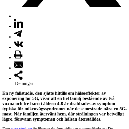
Delningar
En ny fallstudie, den sjätte hittills om hälsoeffekter av
exponering för 5G, visar att en hel familj bestående av två
vuxna och tre barn i åldern 4-8 år drabbades av symptom
typiska för mikrovågssyndromet när de semestrade nära en 5G-
mast. När familjen återvänt hem, där strålningen var betydligt
lägre, försvann symptomen och hälsan återställdes.
Den
nya studien
är liksom de fem tidigare genomförda av Dr