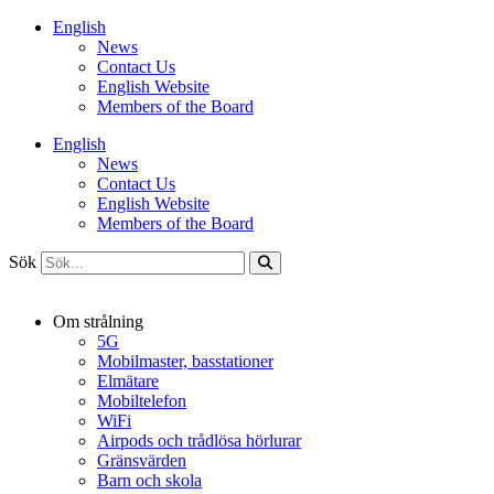
Hoppa
English
till
News
innehåll
Contact Us
English Website
Members of the Board
English
News
Contact Us
English Website
Members of the Board
Sök
Om strålning
5G
Mobilmaster, basstationer
Elmätare
Mobiltelefon
WiFi
Airpods och trådlösa hörlurar
Gränsvärden
Barn och skola