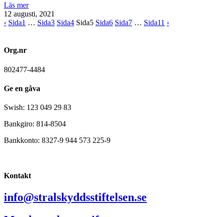
Läs mer
12 augusti, 2021
‹
Sida
1
…
Sida
3
Sida
4
Sida
5
Sida
6
Sida
7
…
Sida
11
›
Org.nr
802477-4484
Ge en gåva
Swish: 123 049 29 83
Bankgiro: 814-8504
Bankkonto: 8327-9 944 573 225-9
Kontakt
info@stralskyddsstiftelsen.se