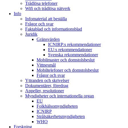
Trådlösa telefoner
Wifi och trådlösa nätverk
Info
Infomaterial att beställa
Frågor och svar
Faktablad och informationsblad
Juridik
Gränsvärden
ICNIRP:s rekommendationer
EU:s rekommendationer
Svenska rekommendationer
Mobilmaster och domstolsbeslut
Vittnesmål
Mobiltelefoner och domstolsbeslut
Frågor och svar
Yttranden och skrivelser
Dokumentärer, föredrag
Appeller, resolutioner
Myndigheter och internationella organ
EU
Folkhälsomyndigheten
ICNIRP
Strålsäkerhetsmyndigheten
WHO
Forskning