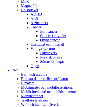
Miljö
Magnetfält
Hälsorisker
ADHD
ALS
Alzheimers
Cancer
Barncancer
Cancer i huvudet
Övrig cancer
Infertilitet och missfall
Vanliga symtom
Huvudvärk
Psykisk ohälsa
Sömnstörningar
Ögon
Råd
Barn och gravida
Bärbara datorer eller surfplattor
Elmätare
Mobilmaster och mobilbasstationer
Mobilt bredband och trådlöst internet
Mobiltelefoner
Trådlösa telefoner
Wifi och trådlösa nätverk