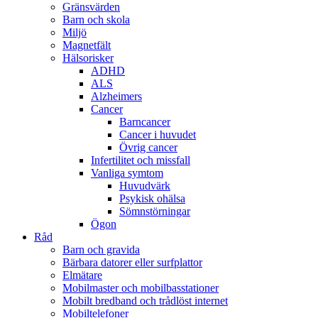
Gränsvärden
Barn och skola
Miljö
Magnetfält
Hälsorisker
ADHD
ALS
Alzheimers
Cancer
Barncancer
Cancer i huvudet
Övrig cancer
Infertilitet och missfall
Vanliga symtom
Huvudvärk
Psykisk ohälsa
Sömnstörningar
Ögon
Råd
Barn och gravida
Bärbara datorer eller surfplattor
Elmätare
Mobilmaster och mobilbasstationer
Mobilt bredband och trådlöst internet
Mobiltelefoner