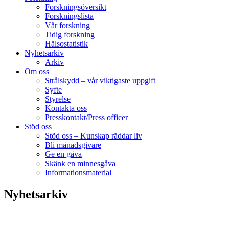
Forskningsöversikt
Forskningslista
Vår forskning
Tidig forskning
Hälsostatistik
Nyhetsarkiv
Arkiv
Om oss
Strålskydd – vår viktigaste uppgift
Syfte
Styrelse
Kontakta oss
Presskontakt/Press officer
Stöd oss
Stöd oss – Kunskap räddar liv
Bli månadsgivare
Ge en gåva
Skänk en minnesgåva
Informationsmaterial
Nyhetsarkiv