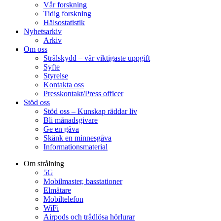
Vår forskning
Tidig forskning
Hälsostatistik
Nyhetsarkiv
Arkiv
Om oss
Strålskydd – vår viktigaste uppgift
Syfte
Styrelse
Kontakta oss
Presskontakt/Press officer
Stöd oss
Stöd oss – Kunskap räddar liv
Bli månadsgivare
Ge en gåva
Skänk en minnesgåva
Informationsmaterial
Om strålning
5G
Mobilmaster, basstationer
Elmätare
Mobiltelefon
WiFi
Airpods och trådlösa hörlurar