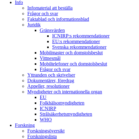
Info
Infomaterial att beställa
Frågor och svar
Faktablad och informationsblad
Juridik
Gränsvärden
ICNIRP:s rekommendationer
EU:s rekommendationer
Svenska rekommendationer
Mobilmaster och domstolsbeslut
Vittnesmål
Mobiltelefoner och domstolsbeslut
Frågor och svar
Yttranden och skrivelser
Dokumentärer, föredrag
Appeller, resolutioner
Myndigheter och internationella organ
EU
Folkhälsomyndigheten
ICNIRP
Strålsäkerhetsmyndigheten
WHO
Forskning
Forskningsöversikt
Forskningslista