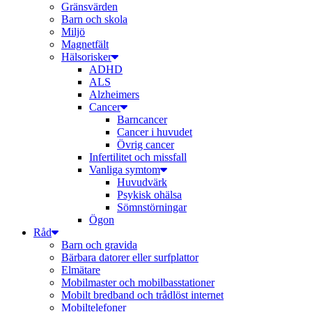
Gränsvärden
Barn och skola
Miljö
Magnetfält
Hälsorisker
ADHD
ALS
Alzheimers
Cancer
Barncancer
Cancer i huvudet
Övrig cancer
Infertilitet och missfall
Vanliga symtom
Huvudvärk
Psykisk ohälsa
Sömnstörningar
Ögon
Råd
Barn och gravida
Bärbara datorer eller surfplattor
Elmätare
Mobilmaster och mobilbasstationer
Mobilt bredband och trådlöst internet
Mobiltelefoner