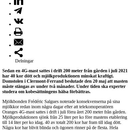
Delningar
Sedan en 4G-mast sattes i drift 200 meter från gården i juli 2021
har 40 kor dött och mjölkproduktionen minskat kraftigt.
Domstolen i Clermont-Ferrand beslutade den 20 maj att masten
måste stängas av under två månader. Under tiden ska experter
studera om kobesättningens hälsa förbättras.
Mjölkbonden Frédéric Salgues noterade konsekvenserna på sina
mjölkkor redan inom några dagar efter att telekomoperatören
Oranges 4G-mast sattes i drift i juli förra året 200 meter från gården.
Mjölkproduktionen sjönk från 25 liter per ko före mastens etablering
till 14 liter per ko idag. 40 av totalt 200 kor har fram till idag dött.
Några kor har blivit blinda och ögonen rinner på de flesta. Hela