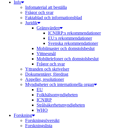
Info
Infomaterial att beställa
Frågor och svar
Faktablad och informationsblad
Juridik
Gränsvärden
ICNIRP:s rekommendationer
EU:s rekommendationer
Svenska rekommendationer
Mobilmaster och domstolsbeslut
Vittnesmål
Mobiltelefoner och domstolsbeslut
Frågor och svar
Yttranden och skrivelser
Dokumentärer, föredrag
Appeller, resolutioner
Myndigheter och internationella organ
EU
Folkhälsomyndigheten
ICNIRP
Strålsäkerhetsmyndigheten
WHO
Forskning
Forskningsöversikt
Forskningslista