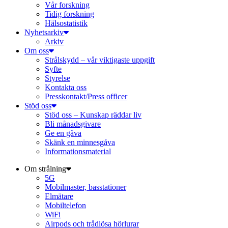
Vår forskning
Tidig forskning
Hälsostatistik
Nyhetsarkiv
Arkiv
Om oss
Strålskydd – vår viktigaste uppgift
Syfte
Styrelse
Kontakta oss
Presskontakt/Press officer
Stöd oss
Stöd oss – Kunskap räddar liv
Bli månadsgivare
Ge en gåva
Skänk en minnesgåva
Informationsmaterial
Om strålning
5G
Mobilmaster, basstationer
Elmätare
Mobiltelefon
WiFi
Airpods och trådlösa hörlurar