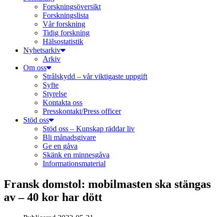
Forskningsöversikt
Forskningslista
Vår forskning
Tidig forskning
Hälsostatistik
Nyhetsarkiv
Arkiv
Om oss
Strålskydd – vår viktigaste uppgift
Syfte
Styrelse
Kontakta oss
Presskontakt/Press officer
Stöd oss
Stöd oss – Kunskap räddar liv
Bli månadsgivare
Ge en gåva
Skänk en minnesgåva
Informationsmaterial
Fransk domstol: mobilmasten ska stängas
av – 40 kor har dött