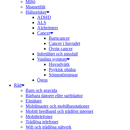
Miljö
Magnetfält
Hälsorisker
ADHD
ALS
Alzheimers
Cancer
Barncancer
Cancer i huvudet
Övrig cancer
Infertilitet och missfall
Vanliga symtom
Huvudvärk
Psykisk ohälsa
Sömnstörningar
Ögon
Råd
Barn och gravida
Bärbara datorer eller surfplattor
Elmätare
Mobilmaster och mobilbasstationer
Mobilt bredband och trådlöst internet
Mobiltelefoner
Trådlösa telefoner
Wifi och trådlösa nätverk