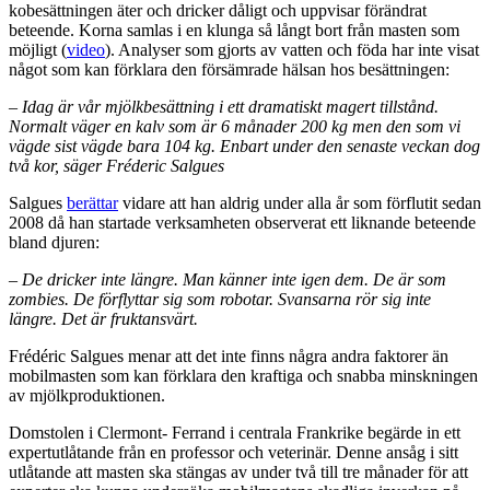
kobesättningen äter och dricker dåligt och uppvisar förändrat
beteende. Korna samlas i en klunga så långt bort från masten som
möjligt (
video
). Analyser som gjorts av vatten och föda har inte visat
något som kan förklara den försämrade hälsan hos besättningen:
– Idag är vår mjölkbesättning i ett dramatiskt magert tillstånd.
Normalt väger en kalv som är 6 månader 200 kg men den som vi
vägde sist vägde bara 104 kg. Enbart under den senaste veckan dog
två kor, säger Fréderic Salgues
Salgues
berättar
vidare att han aldrig under alla år som förflutit sedan
2008 då han startade verksamheten observerat ett liknande beteende
bland djuren:
– De dricker inte längre. Man känner inte igen dem. De är som
zombies. De förflyttar sig som robotar. Svansarna rör sig inte
längre. Det är fruktansvärt.
Frédéric Salgues menar att det inte finns några andra faktorer än
mobilmasten som kan förklara den kraftiga och snabba minskningen
av mjölkproduktionen.
Domstolen i Clermont- Ferrand i centrala Frankrike begärde in ett
expertutlåtande från en professor och veterinär. Denne ansåg i sitt
utlåtande att masten ska stängas av under två till tre månader för att