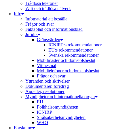
Trådlösa telefoner
Wifi och trådlösa nätverk
Info
Infomaterial att beställa
Frågor och svar
Faktablad och informationsblad
Juridik
Gränsvärden
ICNIRP:s rekommendationer
EU:s rekommendationer
Svenska rekommendationer
Mobilmaster och domstolsbeslut
Vittnesmål
Mobiltelefoner och domstolsbeslut
Frågor och svar
Yttranden och skrivelser
Dokumentärer, föredrag
Appeller, resolutioner
Myndigheter och internationella organ
EU
Folkhälsomyndigheten
ICNIRP
Strålsäkerhetsmyndigheten
WHO
Forskning