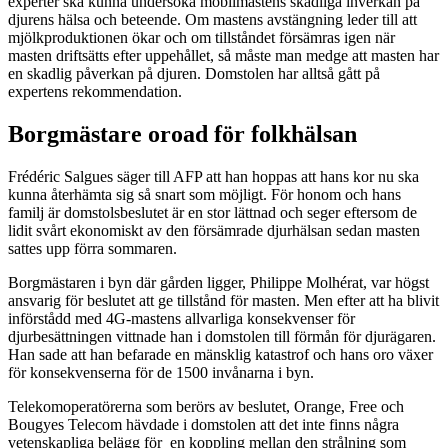
experter ska kunna undersöka mobilmastens skadliga inverkan på
djurens hälsa och beteende. Om mastens avstängning leder till att
mjölkproduktionen ökar och om tillståndet försämras igen när
masten driftsätts efter uppehållet, så måste man medge att masten har
en skadlig påverkan på djuren. Domstolen har alltså gått på
expertens rekommendation.
Borgmästare oroad för folkhälsan
Frédéric Salgues säger till AFP att han hoppas att hans kor nu ska
kunna återhämta sig så snart som möjligt. För honom och hans
familj är domstolsbeslutet är en stor lättnad och seger eftersom de
lidit svårt ekonomiskt av den försämrade djurhälsan sedan masten
sattes upp förra sommaren.
Borgmästaren i byn där gården ligger, Philippe Molhérat, var högst
ansvarig för beslutet att ge tillstånd för masten. Men efter att ha blivit
införstådd med 4G-mastens allvarliga konsekvenser för
djurbesättningen vittnade han i domstolen till förmån för djurägaren.
Han sade att han befarade en mänsklig katastrof och hans oro växer
för konsekvenserna för de 1500 invånarna i byn.
Telekomoperatörerna som berörs av beslutet, Orange, Free och
Bougyes Telecom hävdade i domstolen att det inte finns några
vetenskapliga belägg för en koppling mellan den strålning som