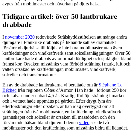
avges från mobilmaster och påverkan på djurs hälsa.
Tidigare artikel: över 50 lantbrukare
drabbade
I
november 2020
redovisade Strålskyddsstiftelsen att många andra
djurägare i Frankrike drabbats på liknande sätt av dramatiskt
försämrad djurhälsa till följd av inte bara mobilmaster utan även
kraftledningar och vindkraftverk samt solcellsanläggningar. Över 50
lantbrukare hade drabbats av onormal dödlighet och sjuklighet bland
främst kor. Orsaken misstänks vara förhöjd strålning i mark, luft och
vatten orsakad av kraftledningar, mobilmaster, vindkraftverk,
solceller och transformatorer.
En av de drabbade lantbrukarna vi berättade om är
Stéphane Le
Béchec
från regionen Côtes-d’Armor. Han hade förlorat 250 kor
och kalvar under enbart 4,5 år. Kraftigt förhöjd strålning i marken
och i vattnet hade uppmätts på gården. Efter drygt fyra års
efterforskningar efter orsaken, är han idag övertygad om att
strålningen från två mobilmaster, en kraftledning, vindkraftverk i
grannskapet och solceller är orsaken till massdöden och den
försämrade hälsan bland djuren. I denna
video
ses de två
mobilmaster och den kraftledning som misstänks bidra till lidandet.