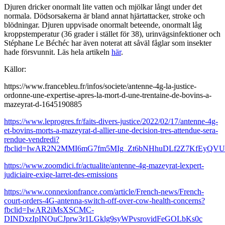
Djuren dricker onormalt lite vatten och mjölkar långt under det
normala. Dödsorsakerna är bland annat hjärtattacker, stroke och
blödningar. Djuren uppvisade onormalt beteende, onormalt låg
kroppstemperatur (36 grader i stället för 38), urinvägsinfektioner och
Stéphane Le Béchéc har även noterat att såväl fåglar som insekter
hade försvunnit. Läs hela artikeln
här
.
Källor:
https://www.francebleu.fr/infos/societe/antenne-4g-la-justice-
ordonne-une-expertise-apres-la-mort-d-une-trentaine-de-bovins-a-
mazeyrat-d-1645190885
https://www.leprogres.fr/faits-divers-justice/2022/02/17/antenne-4g-
et-bovins-morts-a-mazeyrat-d-allier-une-decision-tres-attendue-sera-
rendue-vendredi?
fbclid=IwAR2N2MMI6mG7fm5MIg_Zt6bNHhuDLf2Z7KfEyQVU
https://www.zoomdici.fr/actualite/antenne-4g-mazeyrat-lexpert-
judiciaire-exige-larret-des-emissions
https://www.connexionfrance.com/article/French-news/French-
court-orders-4G-antenna-switch-off-over-cow-health-concerns?
fbclid=IwAR2iMsXSCMC-
DINDxzIpINOuCJprw3r1LGklg9syWPvsrovidFeGOLbKs0c