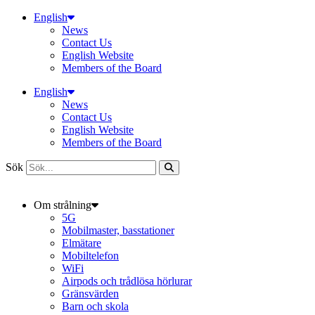
Hoppa
English
till
News
innehåll
Contact Us
English Website
Members of the Board
English
News
Contact Us
English Website
Members of the Board
Sök
Om strålning
5G
Mobilmaster, basstationer
Elmätare
Mobiltelefon
WiFi
Airpods och trådlösa hörlurar
Gränsvärden
Barn och skola