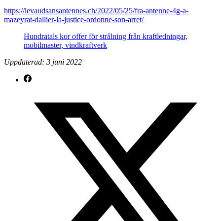
https://levaudsansantennes.ch/2022/05/25/fra-antenne-4g-a-
mazeyrat-dallier-la-justice-ordonne-son-arret/
Hundratals kor offer för strålning från kraftledningar,
mobilmaster, vindkraftverk
Uppdaterad: 3 juni 2022