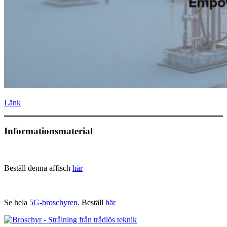
Länk
Informationsmaterial
Beställ denna affisch
här
Se hela
5G-broschyren
. Beställ
här