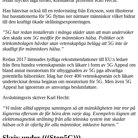
redan mycket låga nivåer, konstaterar professor Karl Hecht.
Han hänvisar också till en redovisning från Ericsson, som illustrerar
hur basstationerna för 5G flyttas ner närmare människor vilket bidrar
till den kraftigt ökade strålningsexponeringen.
”5G har redan installerats i många städer utan att man undersöker
den skada som 5G medför för människors hälsa. Politiker och
telekombolagen hävdar utan vetenskapliga belägg att 5G inte är
skadligt för människors hälsa.”
Redan 2017 lämnades tydliga rekommendationer till EU:s ledare
från flera hundra vetenskapsmän och läkare i form av 5G Appeal om
bland annat moratorium för utbyggnaden av 5G pga allvarliga
potentiella hälsorisker. Idag har över 400 vetenskapsmän och läkare
undertecknat denna begäran om moratorium för 5G. Men även 5G
Appeal har ignorerats av ansvariga beslutsfattare.
Avslutningsvis skriver Karl Hecht:
“Vi måste alltid upprepa sanningen så att mänskligheten inte tror på
lögnerna eftersom de får höra dem varje dag. Exempelvis lögnen att
elektromagnetisk strålning från alla tekniska system inte skadar
hälsan och är ofarlig för alla människor, inklusive barnen.”
Skriv under (((Stop5G)))