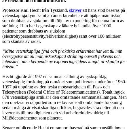
av telekom- och militärindustrin.
Professor Karl Hecht från Tyskland,
skriver
att hans stöd baseras på
vetenskapliga fynd samt 25 års erfarenhet av att hjälpa människor
som drabbats av sjukdom till följd av exponering för denna form av
strålning. Han har i egenskap av läkare behandlat över 1000
patienter som drabbats av sjukdom
(electrohypersenstitivity/elöverkänslighet) samt över 100 militärer
som skadats av radar.
“Mina vetenskapliga fynd och praktiska erfarenhet har lett till min
övertygelse att all människoskapad strålning oavsett frekvens och
intensitet, men beroende av exponeringstidens längd, är skadlig för
hälsan.”
Hecht gjorde år 1997 en sammanställning av ryskspråkig
vetenskaplig forskning på området som publicerats under åren 1960-
1997 på uppdrag av den tyska motsvarigheten till Post- och
Telestyrelsen (Federal Office of Telecommunications). Totalt ingick
878 vetenskapliga artiklar i den omfattande sammanställningen. Men
den obekväma rapporten som redovisade att omfattande forskning
sedan många år visat skadliga effekter, begravdes strax efter att den
levererats till myndigheten och vidarebefordrades aldrig till
Miljödepartementet som planerat.
Senare publicerade Hecht en rapport baserad på sammanställningen