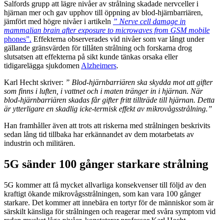
Salfords grupp att lägre nivåer av strålning skadade nervceller i
hjärnan mer och gav upphov till öppning av blod-hjärnbarriären,
jämfört med högre nivåer i artikeln
” Nerve cell damage in
mammalian brain after exposure to microwaves from GSM mobile
phones”.
Effekterna observerades vid nivåer som var långt under
gällande gränsvärden för tillåten strålning och forskarna drog
slutsatsen att effekterna på sikt kunde tänkas orsaka eller
tidigarelägga sjukdomen
Alzheimers
.
Karl Hecht skriver:
” Blod-hjärnbarriären ska skydda mot att gifter
som finns i luften, i vattnet och i maten tränger in i hjärnan. När
blod-hjärnbarriären skadas får gifter fritt tillträde till hjärnan. Detta
är ytterligare en skadlig icke-termisk effekt av mikrovågsstrålning.”
Han framhåller även att trots att riskerna med strålningen beskrivits
sedan lång tid tillbaka har erkännandet av dem motarbetats av
industrin och militären.
5G sänder 100 gånger starkare strålning
5G kommer att få mycket allvarliga konsekvenser till följd av den
kraftigt ökande mikrovågsstrålningen, som kan vara 100 gånger
starkare. Det kommer att innebära en tortyr för de människor som är
särskilt känsliga för strålningen och reagerar med svåra symptom vid