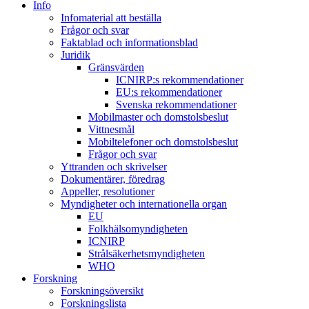
Info
Infomaterial att beställa
Frågor och svar
Faktablad och informationsblad
Juridik
Gränsvärden
ICNIRP:s rekommendationer
EU:s rekommendationer
Svenska rekommendationer
Mobilmaster och domstolsbeslut
Vittnesmål
Mobiltelefoner och domstolsbeslut
Frågor och svar
Yttranden och skrivelser
Dokumentärer, föredrag
Appeller, resolutioner
Myndigheter och internationella organ
EU
Folkhälsomyndigheten
ICNIRP
Strålsäkerhetsmyndigheten
WHO
Forskning
Forskningsöversikt
Forskningslista