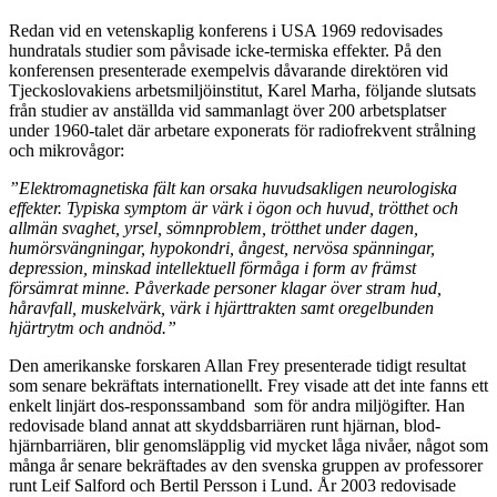
Redan vid en vetenskaplig konferens i USA 1969 redovisades
hundratals studier som påvisade icke-termiska effekter. På den
konferensen presenterade exempelvis dåvarande direktören vid
Tjeckoslovakiens arbetsmiljöinstitut, Karel Marha, följande slutsats
från studier av anställda vid sammanlagt över 200 arbetsplatser
under 1960-talet där arbetare exponerats för radiofrekvent strålning
och mikrovågor:
”Elektromagnetiska fält kan orsaka huvudsakligen neurologiska
effekter. Typiska symptom är värk i ögon och huvud, trötthet och
allmän svaghet, yrsel, sömnproblem, trötthet under dagen,
humörsvängningar, hypokondri, ångest, nervösa spänningar,
depression, minskad intellektuell förmåga i form av främst
försämrat minne. Påverkade personer klagar över stram hud,
håravfall, muskelvärk, värk i hjärttrakten samt oregelbunden
hjärtrytm och andnöd.”
Den amerikanske forskaren Allan Frey presenterade tidigt resultat
som senare bekräftats internationellt. Frey visade att det inte fanns ett
enkelt linjärt dos-responssamband som för andra miljögifter. Han
redovisade bland annat att skyddsbarriären runt hjärnan, blod-
hjärnbarriären, blir genomsläpplig vid mycket låga nivåer, något som
många år senare bekräftades av den svenska gruppen av professorer
runt Leif Salford och Bertil Persson i Lund. År 2003 redovisade