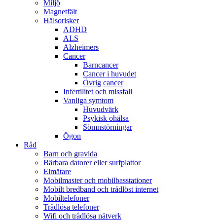
Miljö
Magnetfält
Hälsorisker
ADHD
ALS
Alzheimers
Cancer
Barncancer
Cancer i huvudet
Övrig cancer
Infertilitet och missfall
Vanliga symtom
Huvudvärk
Psykisk ohälsa
Sömnstörningar
Ögon
Råd
Barn och gravida
Bärbara datorer eller surfplattor
Elmätare
Mobilmaster och mobilbasstationer
Mobilt bredband och trådlöst internet
Mobiltelefoner
Trådlösa telefoner
Wifi och trådlösa nätverk