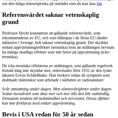
om den tidiga östeuropeiska på området som du kan läsa
här
.
Referensvärdet saknar vetenskaplig
grund
Professor Hecht konstaterar att gällande referensvärde, som
rekommenderas av EU, och som tillämpas i de flesta EU-länder
inklusive i Sverige, helt saknar vetenskaplig grund. Det skyddar
endast uppvärmningseffekter (termiska) trots att strålningen bevisats
ha många skadliga effekter som inte beror på uppvärmning (icke-
termiska).
De icke-termiska effekterna av strålningen, som gällande regelverk
fortsatt idag inte skyddar mot, redovisades först 1932 av den tyske
läkaren Erwin Schließhake. Han beskrev redan då symptom som
drabbade människor som arbetade i närheten av radiosändare:
Svår utmattning under dagen.
Men sömnsvårigheter under dagen.
Sedan huvudvärk som ökar mer och mer tills den blir outhärdlig.
Dessutom tendens till nedstämdhet och nervositet. Dessa effekter
kan inte förklaras med enbart uppvärmning.
Bevis i USA redan för 50 år sedan