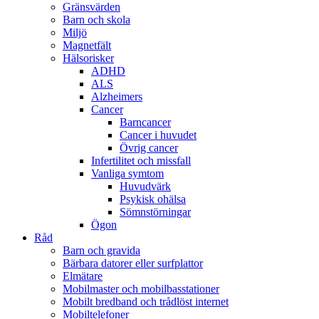
Gränsvärden
Barn och skola
Miljö
Magnetfält
Hälsorisker
ADHD
ALS
Alzheimers
Cancer
Barncancer
Cancer i huvudet
Övrig cancer
Infertilitet och missfall
Vanliga symtom
Huvudvärk
Psykisk ohälsa
Sömnstörningar
Ögon
Råd
Barn och gravida
Bärbara datorer eller surfplattor
Elmätare
Mobilmaster och mobilbasstationer
Mobilt bredband och trådlöst internet
Mobiltelefoner