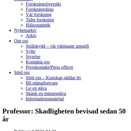
Forskningsöversikt
Forskningslista
Vår forskning
Tidig forskning
Hälsostatistik
Nyhetsarkiv
Arkiv
Om oss
Strålskydd – vår viktigaste uppgift
Syfte
Styrelse
Kontakta oss
Presskontakt/Press officer
Stöd oss
Stöd oss – Kunskap räddar liv
Bli månadsgivare
Ge en gåva
Skänk en minnesgåva
Informationsmaterial
Professor: Skadligheten bevisad sedan 50
år