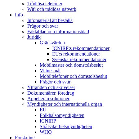
Trådlösa telefoner
Wifi och trådlösa nätverk
Info
Infomaterial att beställa
Frågor och svar
Faktablad och informationsblad
Juridik
Gränsvärden
ICNIRP:s rekommendationer
EU:s rekommendationer
Svenska rekommendationer
Mobilmaster och domstolsbeslut
Vittnesmål
Mobiltelefoner och domstolsbeslut
Frågor och svar
Yttranden och skrivelser
Dokumentärer, föredrag
Appeller, resolutioner
Myndigheter och internationella organ
EU
Folkhälsomyndigheten
ICNIRP
Strålsäkerhetsmyndigheten
WHO
Forskning