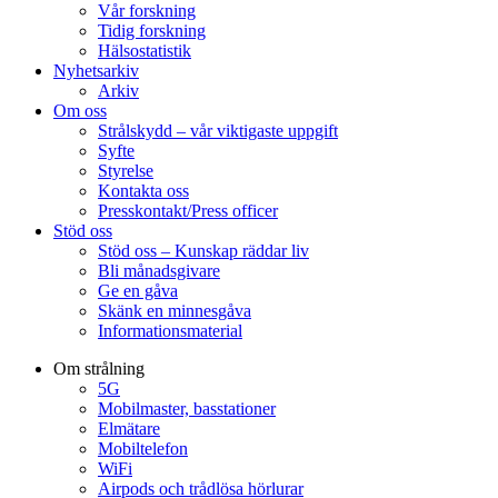
Vår forskning
Tidig forskning
Hälsostatistik
Nyhetsarkiv
Arkiv
Om oss
Strålskydd – vår viktigaste uppgift
Syfte
Styrelse
Kontakta oss
Presskontakt/Press officer
Stöd oss
Stöd oss – Kunskap räddar liv
Bli månadsgivare
Ge en gåva
Skänk en minnesgåva
Informationsmaterial
Om strålning
5G
Mobilmaster, basstationer
Elmätare
Mobiltelefon
WiFi
Airpods och trådlösa hörlurar