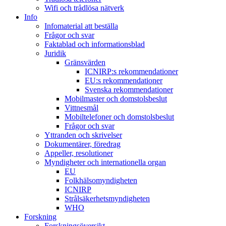
Wifi och trådlösa nätverk
Info
Infomaterial att beställa
Frågor och svar
Faktablad och informationsblad
Juridik
Gränsvärden
ICNIRP:s rekommendationer
EU:s rekommendationer
Svenska rekommendationer
Mobilmaster och domstolsbeslut
Vittnesmål
Mobiltelefoner och domstolsbeslut
Frågor och svar
Yttranden och skrivelser
Dokumentärer, föredrag
Appeller, resolutioner
Myndigheter och internationella organ
EU
Folkhälsomyndigheten
ICNIRP
Strålsäkerhetsmyndigheten
WHO
Forskning
Forskningsöversikt