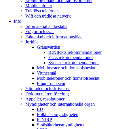
Mobilt bredband och trådlöst internet
Mobiltelefoner
Trådlösa telefoner
Wifi och trådlösa nätverk
Info
Infomaterial att beställa
Frågor och svar
Faktablad och informationsblad
Juridik
Gränsvärden
ICNIRP:s rekommendationer
EU:s rekommendationer
Svenska rekommendationer
Mobilmaster och domstolsbeslut
Vittnesmål
Mobiltelefoner och domstolsbeslut
Frågor och svar
Yttranden och skrivelser
Dokumentärer, föredrag
Appeller, resolutioner
Myndigheter och internationella organ
EU
Folkhälsomyndigheten
ICNIRP
Strålsäkerhetsmyndigheten