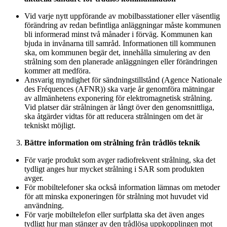
Vid varje nytt uppförande av mobilbasstationer eller väsentlig
förändring av redan befintliga anläggningar måste kommunen
bli informerad minst två månader i förväg. Kommunen kan
bjuda in invånarna till samråd. Informationen till kommunen
ska, om kommunen begär det, innehålla simulering av den
strålning som den planerade anläggningen eller förändringen
kommer att medföra.
Ansvarig myndighet för sändningstillstånd (Agence Nationale
des Fréquences (AFNR)) ska varje år genomföra mätningar
av allmänhetens exponering för elektromagnetisk strålning.
Vid platser där strålningen är långt över den genomsnittliga,
ska åtgärder vidtas för att reducera strålningen om det är
tekniskt möjligt.
Bättre information om strålning från trådlös teknik
För varje produkt som avger radiofrekvent strålning, ska det
tydligt anges hur mycket strålning i SAR som produkten
avger.
För mobiltelefoner ska också information lämnas om metoder
för att minska exponeringen för strålning mot huvudet vid
användning.
För varje mobiltelefon eller surfplatta ska det även anges
tydligt hur man stänger av den trådlösa uppkopplingen mot