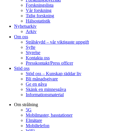
Forskningslista
Vår forskning
Tidig forskning
Hälsostatistik
Nyhetsarkiv
Arkiv
Om oss
Strålskydd – vår viktigaste uppgift
Syfte
Styrelse
Kontakta oss
Presskontakt/Press officer
Stöd oss
Stöd oss – Kunskap räddar liv
Bli månadsgivare
Ge en gåva
Skänk en minnesgåva
Informationsmaterial
Om strålning
5G
Mobilmaster, basstationer
Elmätare
Mobiltelefon
WiFi