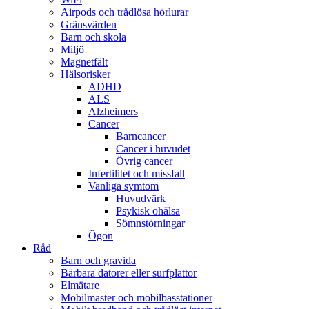
Airpods och trådlösa hörlurar
Gränsvärden
Barn och skola
Miljö
Magnetfält
Hälsorisker
ADHD
ALS
Alzheimers
Cancer
Barncancer
Cancer i huvudet
Övrig cancer
Infertilitet och missfall
Vanliga symtom
Huvudvärk
Psykisk ohälsa
Sömnstörningar
Ögon
Råd
Barn och gravida
Bärbara datorer eller surfplattor
Elmätare
Mobilmaster och mobilbasstationer