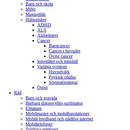
Barn och skola
Miljö
Magnetfält
Hälsorisker
ADHD
ALS
Alzheimers
Cancer
Barncancer
Cancer i huvudet
Övrig cancer
Infertilitet och missfall
Vanliga symtom
Huvudvärk
Psykisk ohälsa
Sömnstörningar
Ögon
Råd
Barn och gravida
Bärbara datorer eller surfplattor
Elmätare
Mobilmaster och mobilbasstationer
Mobilt bredband och trådlöst internet
Mobiltelefoner
Trådlösa telefoner