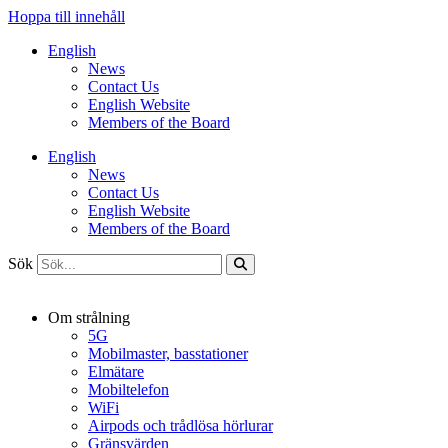
Hoppa till innehåll
English
News
Contact Us
English Website
Members of the Board
English
News
Contact Us
English Website
Members of the Board
Sök
Om strålning
5G
Mobilmaster, basstationer
Elmätare
Mobiltelefon
WiFi
Airpods och trådlösa hörlurar
Gränsvärden