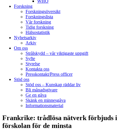
WHO
Forskning
Forskningsöversikt
Forskningslista
Vår forskning
Tidig forskning
Hälsostatistik
Nyhetsarkiv
Arkiv
Om oss
Strålskydd – vår viktigaste uppgift
Syfte
Styrelse
Kontakta oss
Presskontakt/Press officer
Stöd oss
Stöd oss – Kunskap räddar liv
Bli månadsgivare
Ge en gåva
Skänk en minnesgåva
Informationsmaterial
Frankrike: trådlösa nätverk förbjuds i
förskolan för de minsta