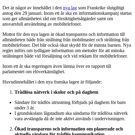
Det är något av innehållet i den
nya lag
som Frankrike slutgiltigt
antog den 29 januari. Inom ett år ska en informationskampanj startas
som ger allmänheten råd om försiktighetsåtgärder samt om
ansvarsfull användning av mobiltelefoner.
Mottot för den nya lagen är ökad transparens och information till
allmänheten både från strålning från mobilmaster och strålning från
mobiltelefoner. Det blir också ökat skydd för de minsta barnen. Nya
regler införs om tydligare information om metoder för att minska
strålningen både vid försäljning och vid reklam för mobiltelefoner.
Inom ett år ska regeringen även lämna över en rapport till
parlamentet om elöverkänslighet.
Huvudinnehållet i den nya franska lagen är följande:
Trådlösa nätverk i skolor och på daghem
Sändare för trådlös utrustning förbjuds på daghem för barn
under 3 år.
I grundskolans lågstadium ska sändarna för trådlösa nätverk
vara avstängda då de inte aktivt används i undervisningen.
Ökad transparens och information om planerade och
aktuella sändare för trådlös kommunikation