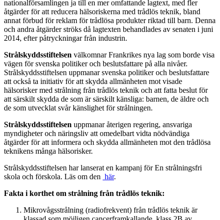
nationalförsamlingen ja till en mer omfattande lagtext, med fler
åtgärder för att reducera hälsoriskerna med trådlös teknik, bland
annat förbud för reklam för trådlösa produkter riktad till barn. Denna
och andra åtgärder ströks då lagtexten behandlades av senaten i juni
2014, efter påtryckningar från industrin.
Strålskyddsstiftelsen
välkomnar Frankrikes nya lag som borde visa
vägen för svenska politiker och beslutsfattare på alla nivåer.
Strålskyddsstiftelsen uppmanar svenska politiker och beslutsfattare
att också ta initiativ för att skydda allmänheten mot visade
hälsorisker med strålning från trådlös teknik och att fatta beslut för
att särskilt skydda de som är särskilt känsliga: barnen, de äldre och
de som utvecklat svår känslighet för strålningen.
Strålskyddsstiftelsen
uppmanar återigen regering, ansvariga
myndigheter och näringsliv att omedelbart vidta nödvändiga
åtgärder för att informera och skydda allmänheten mot den trådlösa
teknikens många hälsorisker.
Strålskyddsstiftelsen har lanserat en kampanj för En strålningsfri
skola och förskola. Läs om den
här
.
Fakta i korthet om strålning från trådlös teknik:
Mikrovågsstrålning (radiofrekvent) från trådlös teknik är
klassad som möjligen cancerframkallande, klass 2B av