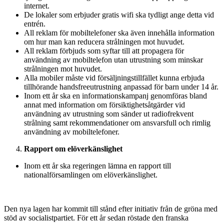
internet.
De lokaler som erbjuder gratis wifi ska tydligt ange detta vid
entrén.
All reklam för mobiltelefoner ska även innehålla information
om hur man kan reducera strålningen mot huvudet.
All reklam förbjuds som syftar till att propagera för
användning av mobiltelefon utan utrustning som minskar
strålningen mot huvudet.
Alla mobiler måste vid försäljningstillfället kunna erbjuda
tillhörande handsfreeutrustning anpassad för barn under 14 år.
Inom ett år ska en informationskampanj genomföras bland
annat med information om försiktighetsåtgärder vid
användning av utrustning som sänder ut radiofrekvent
strålning samt rekommendationer om ansvarsfull och rimlig
användning av mobiltelefoner.
Rapport om elöverkänslighet
Inom ett år ska regeringen lämna en rapport till
nationalförsamlingen om elöverkänslighet.
Den nya lagen har kommit till stånd efter initiativ från de gröna med
stöd av socialistpartiet. För ett år sedan röstade den franska