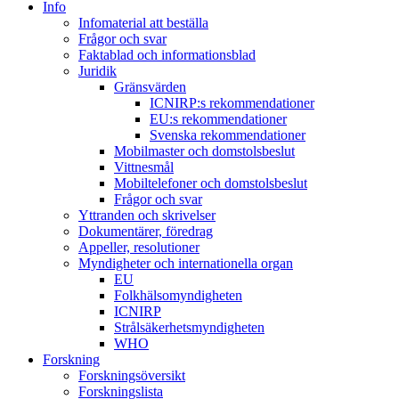
Info
Infomaterial att beställa
Frågor och svar
Faktablad och informationsblad
Juridik
Gränsvärden
ICNIRP:s rekommendationer
EU:s rekommendationer
Svenska rekommendationer
Mobilmaster och domstolsbeslut
Vittnesmål
Mobiltelefoner och domstolsbeslut
Frågor och svar
Yttranden och skrivelser
Dokumentärer, föredrag
Appeller, resolutioner
Myndigheter och internationella organ
EU
Folkhälsomyndigheten
ICNIRP
Strålsäkerhetsmyndigheten
WHO
Forskning
Forskningsöversikt
Forskningslista