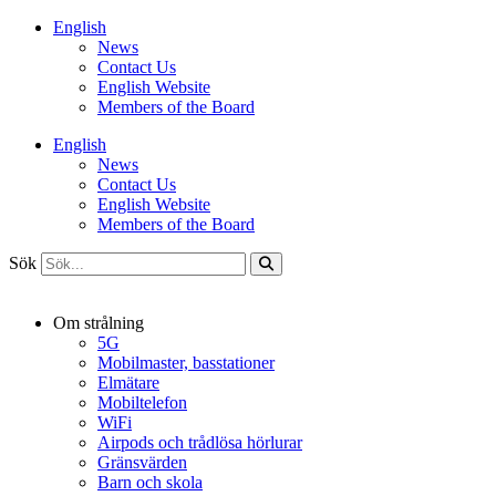
Hoppa
English
till
News
innehåll
Contact Us
English Website
Members of the Board
English
News
Contact Us
English Website
Members of the Board
Sök
Om strålning
5G
Mobilmaster, basstationer
Elmätare
Mobiltelefon
WiFi
Airpods och trådlösa hörlurar
Gränsvärden
Barn och skola