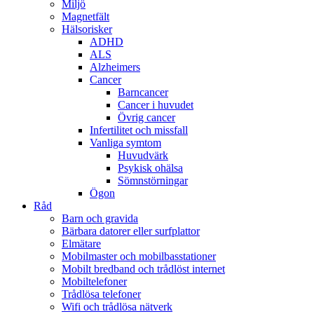
Miljö
Magnetfält
Hälsorisker
ADHD
ALS
Alzheimers
Cancer
Barncancer
Cancer i huvudet
Övrig cancer
Infertilitet och missfall
Vanliga symtom
Huvudvärk
Psykisk ohälsa
Sömnstörningar
Ögon
Råd
Barn och gravida
Bärbara datorer eller surfplattor
Elmätare
Mobilmaster och mobilbasstationer
Mobilt bredband och trådlöst internet
Mobiltelefoner
Trådlösa telefoner
Wifi och trådlösa nätverk