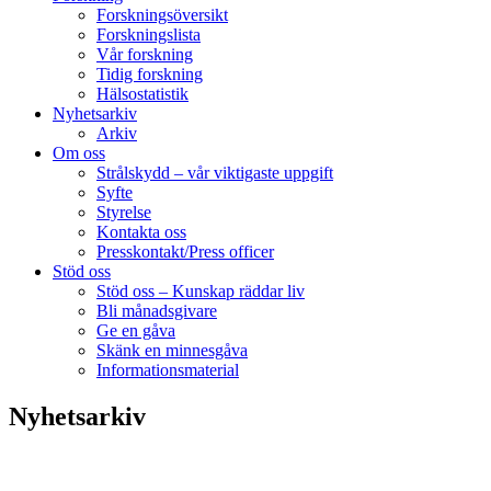
Forskningsöversikt
Forskningslista
Vår forskning
Tidig forskning
Hälsostatistik
Nyhetsarkiv
Arkiv
Om oss
Strålskydd – vår viktigaste uppgift
Syfte
Styrelse
Kontakta oss
Presskontakt/Press officer
Stöd oss
Stöd oss – Kunskap räddar liv
Bli månadsgivare
Ge en gåva
Skänk en minnesgåva
Informationsmaterial
Nyhetsarkiv