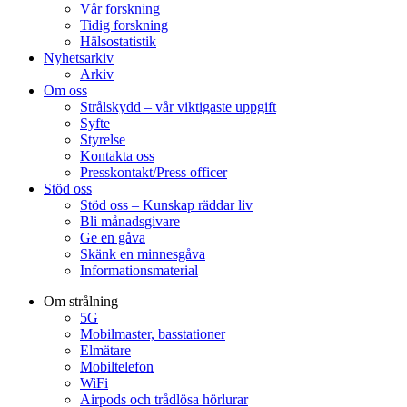
Vår forskning
Tidig forskning
Hälsostatistik
Nyhetsarkiv
Arkiv
Om oss
Strålskydd – vår viktigaste uppgift
Syfte
Styrelse
Kontakta oss
Presskontakt/Press officer
Stöd oss
Stöd oss – Kunskap räddar liv
Bli månadsgivare
Ge en gåva
Skänk en minnesgåva
Informationsmaterial
Om strålning
5G
Mobilmaster, basstationer
Elmätare
Mobiltelefon
WiFi
Airpods och trådlösa hörlurar