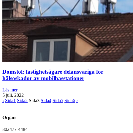
Domstol: fastighetsägare delansvariga för
hälsoskador av mobilbasstationer
Läs mer
5 juli, 2022
‹
Sida
1
Sida
2
Sida
3
Sida
4
Sida
5
Sida
6
›
Org.nr
802477-4484