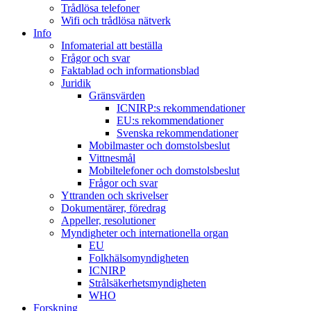
Trådlösa telefoner
Wifi och trådlösa nätverk
Info
Infomaterial att beställa
Frågor och svar
Faktablad och informationsblad
Juridik
Gränsvärden
ICNIRP:s rekommendationer
EU:s rekommendationer
Svenska rekommendationer
Mobilmaster och domstolsbeslut
Vittnesmål
Mobiltelefoner och domstolsbeslut
Frågor och svar
Yttranden och skrivelser
Dokumentärer, föredrag
Appeller, resolutioner
Myndigheter och internationella organ
EU
Folkhälsomyndigheten
ICNIRP
Strålsäkerhetsmyndigheten
WHO
Forskning