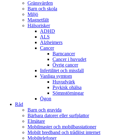
Gränsvärden
Barn och skola
Miljö
Magnetfält
Hälsorisker
ADHD
ALS
Alzheimers
Cancer
Barncancer
Cancer i huvudet
Övrig cancer
Infertilitet och missfall
Vanliga symtom
Huvudvärk
Psykisk ohälsa
Sömnstörningar
Ögon
Råd
Barn och gravida
Bärbara datorer eller surfplattor
Elmätare
Mobilmaster och mobilbasstationer
Mobilt bredband och trådlöst internet
Mobiltelefoner