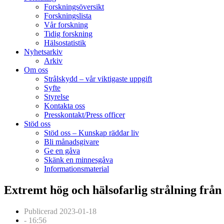
Forskningsöversikt
Forskningslista
Vår forskning
Tidig forskning
Hälsostatistik
Nyhetsarkiv
Arkiv
Om oss
Strålskydd – vår viktigaste uppgift
Syfte
Styrelse
Kontakta oss
Presskontakt/Press officer
Stöd oss
Stöd oss – Kunskap räddar liv
Bli månadsgivare
Ge en gåva
Skänk en minnesgåva
Informationsmaterial
Extremt hög och hälsofarlig strålning frå
Publicerad
2023-01-18
-
16:56