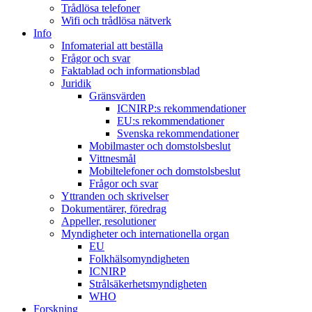
Trådlösa telefoner
Wifi och trådlösa nätverk
Info
Infomaterial att beställa
Frågor och svar
Faktablad och informationsblad
Juridik
Gränsvärden
ICNIRP:s rekommendationer
EU:s rekommendationer
Svenska rekommendationer
Mobilmaster och domstolsbeslut
Vittnesmål
Mobiltelefoner och domstolsbeslut
Frågor och svar
Yttranden och skrivelser
Dokumentärer, föredrag
Appeller, resolutioner
Myndigheter och internationella organ
EU
Folkhälsomyndigheten
ICNIRP
Strålsäkerhetsmyndigheten
WHO
Forskning