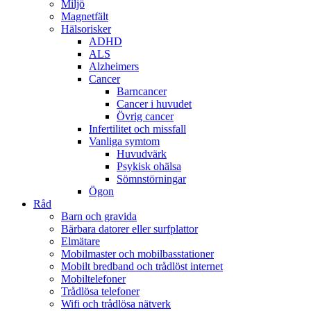
Miljö
Magnetfält
Hälsorisker
ADHD
ALS
Alzheimers
Cancer
Barncancer
Cancer i huvudet
Övrig cancer
Infertilitet och missfall
Vanliga symtom
Huvudvärk
Psykisk ohälsa
Sömnstörningar
Ögon
Råd
Barn och gravida
Bärbara datorer eller surfplattor
Elmätare
Mobilmaster och mobilbasstationer
Mobilt bredband och trådlöst internet
Mobiltelefoner
Trådlösa telefoner
Wifi och trådlösa nätverk