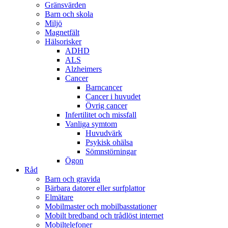
Gränsvärden
Barn och skola
Miljö
Magnetfält
Hälsorisker
ADHD
ALS
Alzheimers
Cancer
Barncancer
Cancer i huvudet
Övrig cancer
Infertilitet och missfall
Vanliga symtom
Huvudvärk
Psykisk ohälsa
Sömnstörningar
Ögon
Råd
Barn och gravida
Bärbara datorer eller surfplattor
Elmätare
Mobilmaster och mobilbasstationer
Mobilt bredband och trådlöst internet
Mobiltelefoner