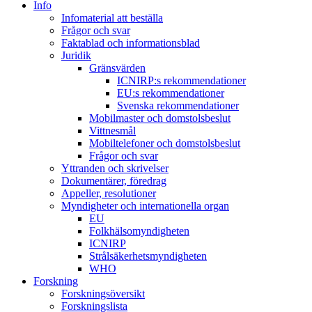
Info
Infomaterial att beställa
Frågor och svar
Faktablad och informationsblad
Juridik
Gränsvärden
ICNIRP:s rekommendationer
EU:s rekommendationer
Svenska rekommendationer
Mobilmaster och domstolsbeslut
Vittnesmål
Mobiltelefoner och domstolsbeslut
Frågor och svar
Yttranden och skrivelser
Dokumentärer, föredrag
Appeller, resolutioner
Myndigheter och internationella organ
EU
Folkhälsomyndigheten
ICNIRP
Strålsäkerhetsmyndigheten
WHO
Forskning
Forskningsöversikt
Forskningslista