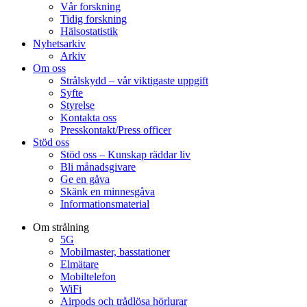
Vår forskning
Tidig forskning
Hälsostatistik
Nyhetsarkiv
Arkiv
Om oss
Strålskydd – vår viktigaste uppgift
Syfte
Styrelse
Kontakta oss
Presskontakt/Press officer
Stöd oss
Stöd oss – Kunskap räddar liv
Bli månadsgivare
Ge en gåva
Skänk en minnesgåva
Informationsmaterial
Om strålning
5G
Mobilmaster, basstationer
Elmätare
Mobiltelefon
WiFi
Airpods och trådlösa hörlurar