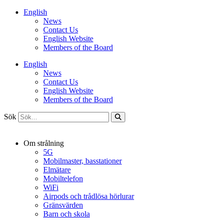
Hoppa
English
till
News
innehåll
Contact Us
English Website
Members of the Board
English
News
Contact Us
English Website
Members of the Board
Sök
Om strålning
5G
Mobilmaster, basstationer
Elmätare
Mobiltelefon
WiFi
Airpods och trådlösa hörlurar
Gränsvärden
Barn och skola