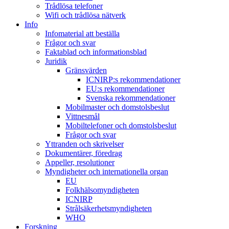
Trådlösa telefoner
Wifi och trådlösa nätverk
Info
Infomaterial att beställa
Frågor och svar
Faktablad och informationsblad
Juridik
Gränsvärden
ICNIRP:s rekommendationer
EU:s rekommendationer
Svenska rekommendationer
Mobilmaster och domstolsbeslut
Vittnesmål
Mobiltelefoner och domstolsbeslut
Frågor och svar
Yttranden och skrivelser
Dokumentärer, föredrag
Appeller, resolutioner
Myndigheter och internationella organ
EU
Folkhälsomyndigheten
ICNIRP
Strålsäkerhetsmyndigheten
WHO
Forskning