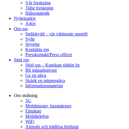
Vår forskning
Tidig forskning
Hälsostatistik
Nyhetsarkiv
Arkiv
Om oss
Strålskydd – vår viktigaste uppgift
Syfte
Styrelse
Kontakta oss
Presskontakt/Press officer
Stöd oss
Stöd oss – Kunskap räddar liv
Bli månadsgivare
Ge en gåva
Skänk en minnesgåva
Informationsmaterial
Om strålning
5G
Mobilmaster, basstationer
Elmätare
Mobiltelefon
WiFi
Airpods och trådlösa hörlurar