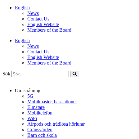
Hoppa
English
till
News
innehåll
Contact Us
English Website
Members of the Board
English
News
Contact Us
English Website
Members of the Board
Sök
Om strålning
5G
Mobilmaster, basstationer
Elmätare
Mobiltelefon
WiFi
Airpods och trådlösa hörlurar
Gränsvärden
Barn och skola