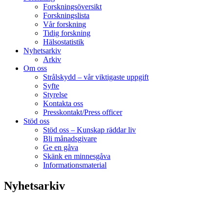
Forskningsöversikt
Forskningslista
Vår forskning
Tidig forskning
Hälsostatistik
Nyhetsarkiv
Arkiv
Om oss
Strålskydd – vår viktigaste uppgift
Syfte
Styrelse
Kontakta oss
Presskontakt/Press officer
Stöd oss
Stöd oss – Kunskap räddar liv
Bli månadsgivare
Ge en gåva
Skänk en minnesgåva
Informationsmaterial
Nyhetsarkiv