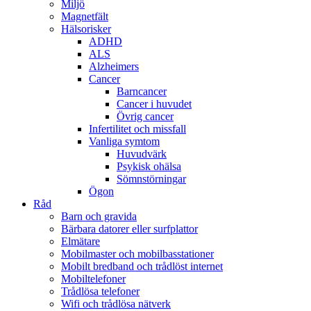
Miljö
Magnetfält
Hälsorisker
ADHD
ALS
Alzheimers
Cancer
Barncancer
Cancer i huvudet
Övrig cancer
Infertilitet och missfall
Vanliga symtom
Huvudvärk
Psykisk ohälsa
Sömnstörningar
Ögon
Råd
Barn och gravida
Bärbara datorer eller surfplattor
Elmätare
Mobilmaster och mobilbasstationer
Mobilt bredband och trådlöst internet
Mobiltelefoner
Trådlösa telefoner
Wifi och trådlösa nätverk