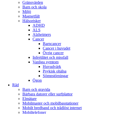
Gränsvärden
Barn och skola
Miljö
Magnetfält
Hälsorisker
ADHD
ALS
Alzheimers
Cancer
Barncancer
Cancer i huvudet
Övrig cancer
Infertilitet och missfall
Vanliga symtom
Huvudvärk
Psykisk ohälsa
Sömnstörningar
Ögon
Råd
Barn och gravida
Bärbara datorer eller surfplattor
Elmätare
Mobilmaster och mobilbasstationer
Mobilt bredband och trådlöst internet
Mobiltelefoner