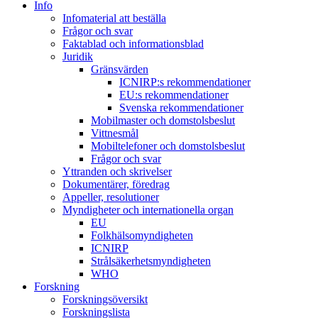
Info
Infomaterial att beställa
Frågor och svar
Faktablad och informationsblad
Juridik
Gränsvärden
ICNIRP:s rekommendationer
EU:s rekommendationer
Svenska rekommendationer
Mobilmaster och domstolsbeslut
Vittnesmål
Mobiltelefoner och domstolsbeslut
Frågor och svar
Yttranden och skrivelser
Dokumentärer, föredrag
Appeller, resolutioner
Myndigheter och internationella organ
EU
Folkhälsomyndigheten
ICNIRP
Strålsäkerhetsmyndigheten
WHO
Forskning
Forskningsöversikt
Forskningslista