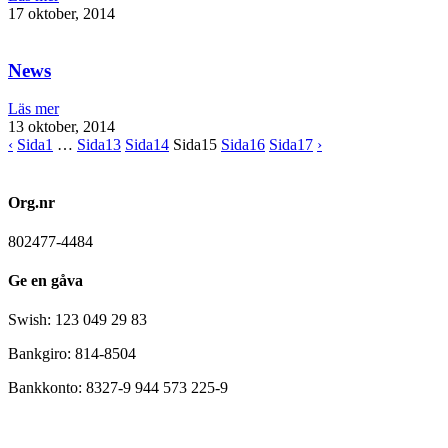
17 oktober, 2014
News
Läs mer
13 oktober, 2014
‹
Sida
1
…
Sida
13
Sida
14
Sida
15
Sida
16
Sida
17
›
Org.nr
802477-4484
Ge en gåva
Swish: 123 049 29 83
Bankgiro: 814-8504
Bankkonto: 8327-9 944 573 225-9