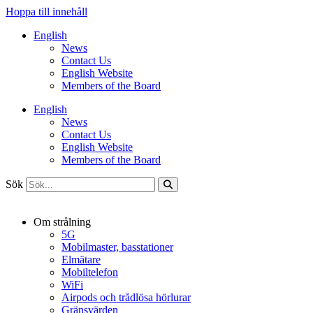
Hoppa till innehåll
English
News
Contact Us
English Website
Members of the Board
English
News
Contact Us
English Website
Members of the Board
Sök
Om strålning
5G
Mobilmaster, basstationer
Elmätare
Mobiltelefon
WiFi
Airpods och trådlösa hörlurar
Gränsvärden