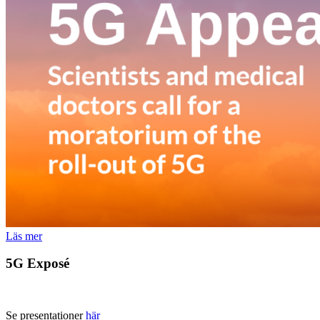
Läs mer
5G Exposé
Se presentationer
här