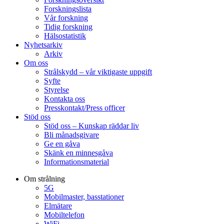
Forskningslista
Vår forskning
Tidig forskning
Hälsostatistik
Nyhetsarkiv
Arkiv
Om oss
Strålskydd – vår viktigaste uppgift
Syfte
Styrelse
Kontakta oss
Presskontakt/Press officer
Stöd oss
Stöd oss – Kunskap räddar liv
Bli månadsgivare
Ge en gåva
Skänk en minnesgåva
Informationsmaterial
Om strålning
5G
Mobilmaster, basstationer
Elmätare
Mobiltelefon
WiFi