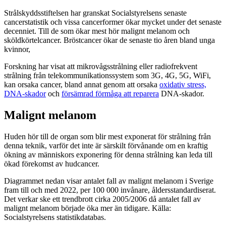
Strålskyddsstiftelsen har granskat Socialstyrelsens senaste
cancerstatistik och vissa cancerformer ökar mycket under det senaste
decenniet. Till de som ökar mest hör malignt melanom och
sköldkörtelcancer. Bröstcancer ökar de senaste tio åren bland unga
kvinnor,
Forskning har visat att mikrovågsstrålning eller radiofrekvent
strålning från telekommunikationssystem som 3G, 4G, 5G, WiFi,
kan orsaka cancer, bland annat genom att orsaka
oxidativ stress,
DNA-skador
och
försämrad förmåga att reparera
DNA-skador.
Malignt melanom
Huden hör till de organ som blir mest exponerat för strålning från
denna teknik, varför det inte är särskilt förvånande om en kraftig
ökning av människors exponering för denna strålning kan leda till
ökad förekomst av hudcancer.
Diagrammet nedan visar antalet fall av malignt melanom i Sverige
fram till och med 2022, per 100 000 invånare, åldersstandardiserat.
Det verkar ske ett trendbrott cirka 2005/2006 då antalet fall av
malignt melanom började öka mer än tidigare. Källa:
Socialstyrelsens statistikdatabas.