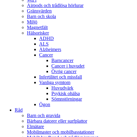
Airpods och trådlösa hörlurar
Gränsvärden
Barn och skola
Miljö
Magnetfält
Hälsorisker
ADHD
ALS
Alzheimers
Cancer
Barncancer
Cancer i huvudet
Övrig cancer
Infertilitet och missfall
Vanliga symtom
Huvudvärk
Psykisk ohälsa
Sömnstörningar
Ögon
Råd
Barn och gravida
Bärbara datorer eller surfplattor
Elmätare
Mobilmaster och mobilbasstationer