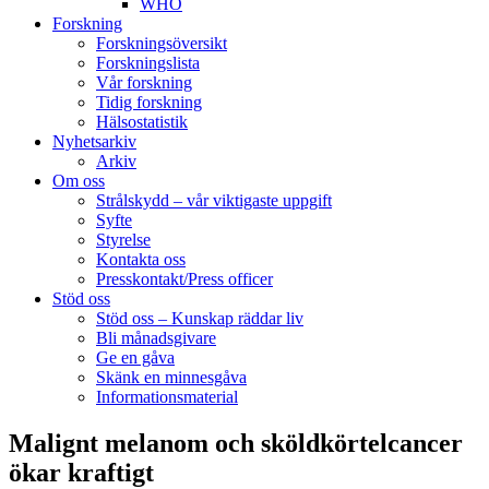
WHO
Forskning
Forskningsöversikt
Forskningslista
Vår forskning
Tidig forskning
Hälsostatistik
Nyhetsarkiv
Arkiv
Om oss
Strålskydd – vår viktigaste uppgift
Syfte
Styrelse
Kontakta oss
Presskontakt/Press officer
Stöd oss
Stöd oss – Kunskap räddar liv
Bli månadsgivare
Ge en gåva
Skänk en minnesgåva
Informationsmaterial
Malignt melanom och sköldkörtelcancer
ökar kraftigt