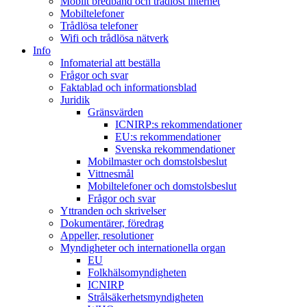
Mobilt bredband och trådlöst internet
Mobiltelefoner
Trådlösa telefoner
Wifi och trådlösa nätverk
Info
Infomaterial att beställa
Frågor och svar
Faktablad och informationsblad
Juridik
Gränsvärden
ICNIRP:s rekommendationer
EU:s rekommendationer
Svenska rekommendationer
Mobilmaster och domstolsbeslut
Vittnesmål
Mobiltelefoner och domstolsbeslut
Frågor och svar
Yttranden och skrivelser
Dokumentärer, föredrag
Appeller, resolutioner
Myndigheter och internationella organ
EU
Folkhälsomyndigheten
ICNIRP
Strålsäkerhetsmyndigheten