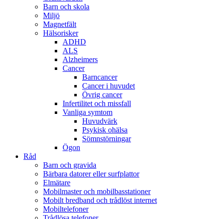
Barn och skola
Miljö
Magnetfält
Hälsorisker
ADHD
ALS
Alzheimers
Cancer
Barncancer
Cancer i huvudet
Övrig cancer
Infertilitet och missfall
Vanliga symtom
Huvudvärk
Psykisk ohälsa
Sömnstörningar
Ögon
Råd
Barn och gravida
Bärbara datorer eller surfplattor
Elmätare
Mobilmaster och mobilbasstationer
Mobilt bredband och trådlöst internet
Mobiltelefoner
Trådlösa telefoner