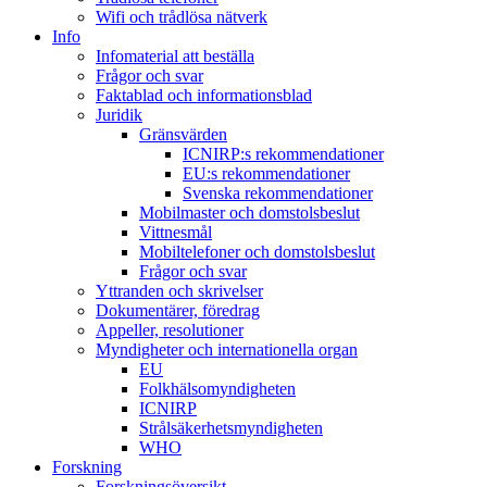
Wifi och trådlösa nätverk
Info
Infomaterial att beställa
Frågor och svar
Faktablad och informationsblad
Juridik
Gränsvärden
ICNIRP:s rekommendationer
EU:s rekommendationer
Svenska rekommendationer
Mobilmaster och domstolsbeslut
Vittnesmål
Mobiltelefoner och domstolsbeslut
Frågor och svar
Yttranden och skrivelser
Dokumentärer, föredrag
Appeller, resolutioner
Myndigheter och internationella organ
EU
Folkhälsomyndigheten
ICNIRP
Strålsäkerhetsmyndigheten
WHO
Forskning
Forskningsöversikt