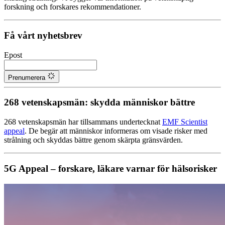
forskning och forskares rekommendationer.
Få vårt nyhetsbrev
Epost
Prenumerera
268 vetenskapsmän: skydda människor bättre
268 vetenskapsmän har tillsammans undertecknat
EMF Scientist
appeal
. De begär att människor informeras om visade risker med
strålning och skyddas bättre genom skärpta gränsvärden.
5G Appeal – forskare, läkare varnar för hälsorisker