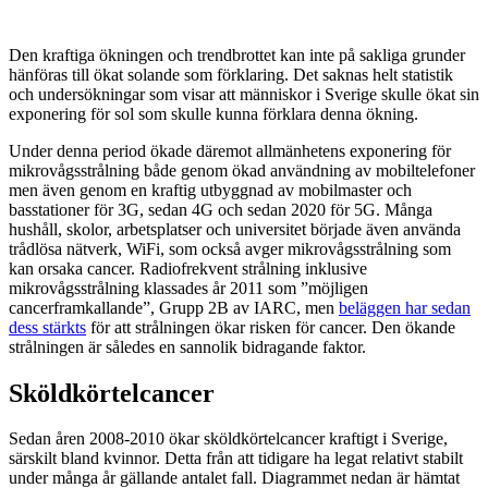
Den kraftiga ökningen och trendbrottet kan inte på sakliga grunder
hänföras till ökat solande som förklaring. Det saknas helt statistik
och undersökningar som visar att människor i Sverige skulle ökat sin
exponering för sol som skulle kunna förklara denna ökning.
Under denna period ökade däremot allmänhetens exponering för
mikrovågsstrålning både genom ökad användning av mobiltelefoner
men även genom en kraftig utbyggnad av mobilmaster och
basstationer för 3G, sedan 4G och sedan 2020 för 5G. Många
hushåll, skolor, arbetsplatser och universitet började även använda
trådlösa nätverk, WiFi, som också avger mikrovågsstrålning som
kan orsaka cancer. Radiofrekvent strålning inklusive
mikrovågsstrålning klassades år 2011 som ”möjligen
cancerframkallande”, Grupp 2B av IARC, men
beläggen har sedan
dess stärkts
för att strålningen ökar risken för cancer. Den ökande
strålningen är således en sannolik bidragande faktor.
Sköldkörtelcancer
Sedan åren 2008-2010 ökar sköldkörtelcancer kraftigt i Sverige,
särskilt bland kvinnor. Detta från att tidigare ha legat relativt stabilt
under många år gällande antalet fall. Diagrammet nedan är hämtat