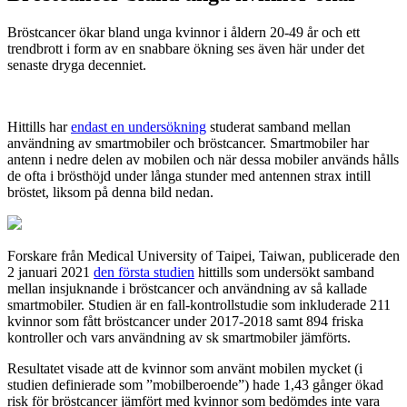
Bröstcancer ökar bland unga kvinnor i åldern 20-49 år och ett
trendbrott i form av en snabbare ökning ses även här under det
senaste dryga decenniet.
Hittills har
endast en undersökning
studerat samband mellan
användning av smartmobiler och bröstcancer. Smartmobiler har
antenn i nedre delen av mobilen och när dessa mobiler används hålls
de ofta i brösthöjd under långa stunder med antennen strax intill
bröstet, liksom på denna bild nedan.
Forskare från Medical University of Taipei, Taiwan, publicerade den
2 januari 2021
den första studien
hittills som undersökt samband
mellan insjuknande i bröstcancer och användning av så kallade
smartmobiler. Studien är en fall-kontrollstudie som inkluderade 211
kvinnor som fått bröstcancer under 2017-2018 samt 894 friska
kontroller och vars användning av sk smartmobiler jämförts.
Resultatet visade att de kvinnor som använt mobilen mycket (i
studien definierade som ”mobilberoende”) hade 1,43 gånger ökad
risk för bröstcancer jämfört med kvinnor som bedömdes inte vara