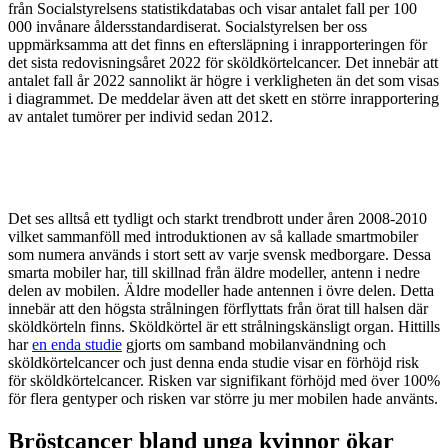
från Socialstyrelsens statistikdatabas och visar antalet fall per 100
000 invånare åldersstandardiserat. Socialstyrelsen ber oss
uppmärksamma att det finns en eftersläpning i inrapporteringen för
det sista redovisningsåret 2022 för sköldkörtelcancer. Det innebär att
antalet fall år 2022 sannolikt är högre i verkligheten än det som visas
i diagrammet. De meddelar även att det skett en större inrapportering
av antalet tumörer per individ sedan 2012.
Det ses alltså ett tydligt och starkt trendbrott under åren 2008-2010
vilket sammanföll med introduktionen av så kallade smartmobiler
som numera används i stort sett av varje svensk medborgare. Dessa
smarta mobiler har, till skillnad från äldre modeller, antenn i nedre
delen av mobilen. Äldre modeller hade antennen i övre delen. Detta
innebär att den högsta strålningen förflyttats från örat till halsen där
sköldkörteln finns. Sköldkörtel är ett strålningskänsligt organ. Hittills
har
en enda studie
gjorts om samband mobilanvändning och
sköldkörtelcancer och just denna enda studie visar en förhöjd risk
för sköldkörtelcancer. Risken var signifikant förhöjd med över 100%
för flera gentyper och risken var större ju mer mobilen hade använts.
Bröstcancer bland unga kvinnor ökar