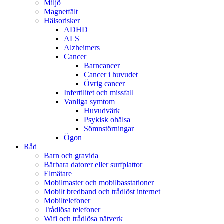
Miljö
Magnetfält
Hälsorisker
ADHD
ALS
Alzheimers
Cancer
Barncancer
Cancer i huvudet
Övrig cancer
Infertilitet och missfall
Vanliga symtom
Huvudvärk
Psykisk ohälsa
Sömnstörningar
Ögon
Råd
Barn och gravida
Bärbara datorer eller surfplattor
Elmätare
Mobilmaster och mobilbasstationer
Mobilt bredband och trådlöst internet
Mobiltelefoner
Trådlösa telefoner
Wifi och trådlösa nätverk