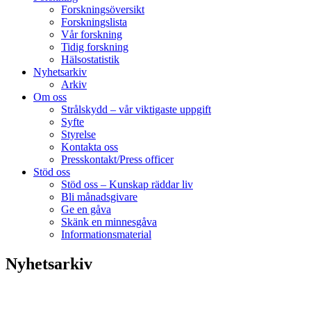
Forskningsöversikt
Forskningslista
Vår forskning
Tidig forskning
Hälsostatistik
Nyhetsarkiv
Arkiv
Om oss
Strålskydd – vår viktigaste uppgift
Syfte
Styrelse
Kontakta oss
Presskontakt/Press officer
Stöd oss
Stöd oss – Kunskap räddar liv
Bli månadsgivare
Ge en gåva
Skänk en minnesgåva
Informationsmaterial
Nyhetsarkiv