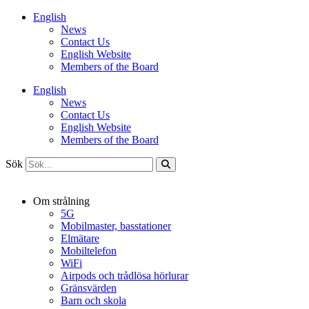
Hoppa
English
till
News
innehåll
Contact Us
English Website
Members of the Board
English
News
Contact Us
English Website
Members of the Board
Sök
Om strålning
5G
Mobilmaster, basstationer
Elmätare
Mobiltelefon
WiFi
Airpods och trådlösa hörlurar
Gränsvärden
Barn och skola