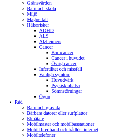
Gränsvärden
Barn och skola
Miljö
Magnetfält
Hälsorisker
ADHD
ALS
Alzheimers
Cancer
Barncancer
Cancer i huvudet
Övrig cancer
Infertilitet och missfall
Vanliga symtom
Huvudvärk
Psykisk ohälsa
Sömnstörningar
Ögon
Råd
Barn och gravida
Bärbara datorer eller surfplattor
Elmätare
Mobilmaster och mobilbasstationer
Mobilt bredband och trådlöst internet
Mobiltelefoner