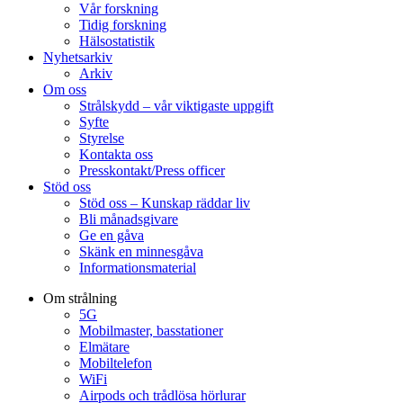
Vår forskning
Tidig forskning
Hälsostatistik
Nyhetsarkiv
Arkiv
Om oss
Strålskydd – vår viktigaste uppgift
Syfte
Styrelse
Kontakta oss
Presskontakt/Press officer
Stöd oss
Stöd oss – Kunskap räddar liv
Bli månadsgivare
Ge en gåva
Skänk en minnesgåva
Informationsmaterial
Om strålning
5G
Mobilmaster, basstationer
Elmätare
Mobiltelefon
WiFi
Airpods och trådlösa hörlurar