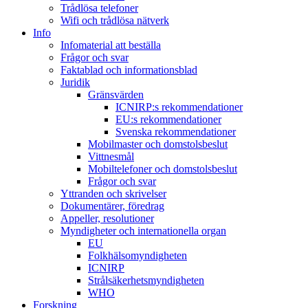
Trådlösa telefoner
Wifi och trådlösa nätverk
Info
Infomaterial att beställa
Frågor och svar
Faktablad och informationsblad
Juridik
Gränsvärden
ICNIRP:s rekommendationer
EU:s rekommendationer
Svenska rekommendationer
Mobilmaster och domstolsbeslut
Vittnesmål
Mobiltelefoner och domstolsbeslut
Frågor och svar
Yttranden och skrivelser
Dokumentärer, föredrag
Appeller, resolutioner
Myndigheter och internationella organ
EU
Folkhälsomyndigheten
ICNIRP
Strålsäkerhetsmyndigheten
WHO
Forskning