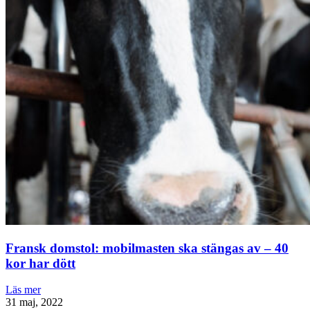
Fransk domstol: mobilmasten ska stängas av – 40
kor har dött
Läs mer
31 maj, 2022