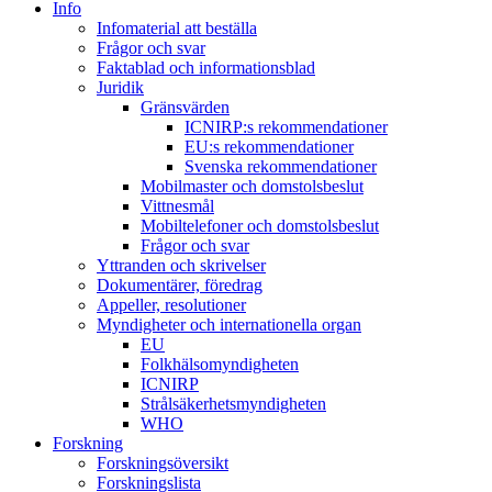
Info
Infomaterial att beställa
Frågor och svar
Faktablad och informationsblad
Juridik
Gränsvärden
ICNIRP:s rekommendationer
EU:s rekommendationer
Svenska rekommendationer
Mobilmaster och domstolsbeslut
Vittnesmål
Mobiltelefoner och domstolsbeslut
Frågor och svar
Yttranden och skrivelser
Dokumentärer, föredrag
Appeller, resolutioner
Myndigheter och internationella organ
EU
Folkhälsomyndigheten
ICNIRP
Strålsäkerhetsmyndigheten
WHO
Forskning
Forskningsöversikt
Forskningslista