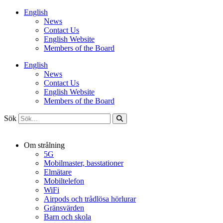
Hoppa
English
till
News
innehåll
Contact Us
English Website
Members of the Board
English
News
Contact Us
English Website
Members of the Board
Sök
Om strålning
5G
Mobilmaster, basstationer
Elmätare
Mobiltelefon
WiFi
Airpods och trådlösa hörlurar
Gränsvärden
Barn och skola