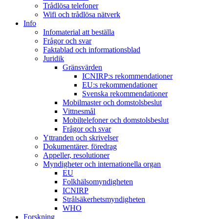
Trådlösa telefoner
Wifi och trådlösa nätverk
Info
Infomaterial att beställa
Frågor och svar
Faktablad och informationsblad
Juridik
Gränsvärden
ICNIRP:s rekommendationer
EU:s rekommendationer
Svenska rekommendationer
Mobilmaster och domstolsbeslut
Vittnesmål
Mobiltelefoner och domstolsbeslut
Frågor och svar
Yttranden och skrivelser
Dokumentärer, föredrag
Appeller, resolutioner
Myndigheter och internationella organ
EU
Folkhälsomyndigheten
ICNIRP
Strålsäkerhetsmyndigheten
WHO
Forskning