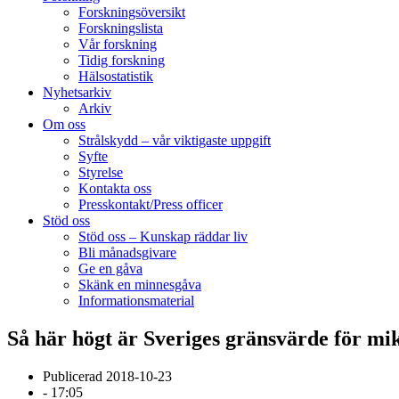
Forskningsöversikt
Forskningslista
Vår forskning
Tidig forskning
Hälsostatistik
Nyhetsarkiv
Arkiv
Om oss
Strålskydd – vår viktigaste uppgift
Syfte
Styrelse
Kontakta oss
Presskontakt/Press officer
Stöd oss
Stöd oss – Kunskap räddar liv
Bli månadsgivare
Ge en gåva
Skänk en minnesgåva
Informationsmaterial
Så här högt är Sveriges gränsvärde för mi
Publicerad
2018-10-23
-
17:05