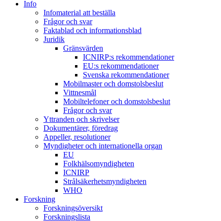
Info
Infomaterial att beställa
Frågor och svar
Faktablad och informationsblad
Juridik
Gränsvärden
ICNIRP:s rekommendationer
EU:s rekommendationer
Svenska rekommendationer
Mobilmaster och domstolsbeslut
Vittnesmål
Mobiltelefoner och domstolsbeslut
Frågor och svar
Yttranden och skrivelser
Dokumentärer, föredrag
Appeller, resolutioner
Myndigheter och internationella organ
EU
Folkhälsomyndigheten
ICNIRP
Strålsäkerhetsmyndigheten
WHO
Forskning
Forskningsöversikt
Forskningslista