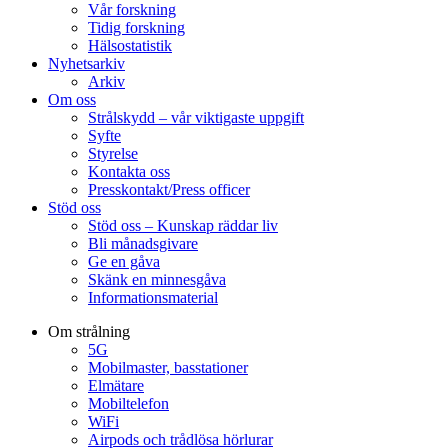
Vår forskning
Tidig forskning
Hälsostatistik
Nyhetsarkiv
Arkiv
Om oss
Strålskydd – vår viktigaste uppgift
Syfte
Styrelse
Kontakta oss
Presskontakt/Press officer
Stöd oss
Stöd oss – Kunskap räddar liv
Bli månadsgivare
Ge en gåva
Skänk en minnesgåva
Informationsmaterial
Om strålning
5G
Mobilmaster, basstationer
Elmätare
Mobiltelefon
WiFi
Airpods och trådlösa hörlurar