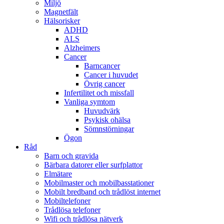
Miljö
Magnetfält
Hälsorisker
ADHD
ALS
Alzheimers
Cancer
Barncancer
Cancer i huvudet
Övrig cancer
Infertilitet och missfall
Vanliga symtom
Huvudvärk
Psykisk ohälsa
Sömnstörningar
Ögon
Råd
Barn och gravida
Bärbara datorer eller surfplattor
Elmätare
Mobilmaster och mobilbasstationer
Mobilt bredband och trådlöst internet
Mobiltelefoner
Trådlösa telefoner
Wifi och trådlösa nätverk