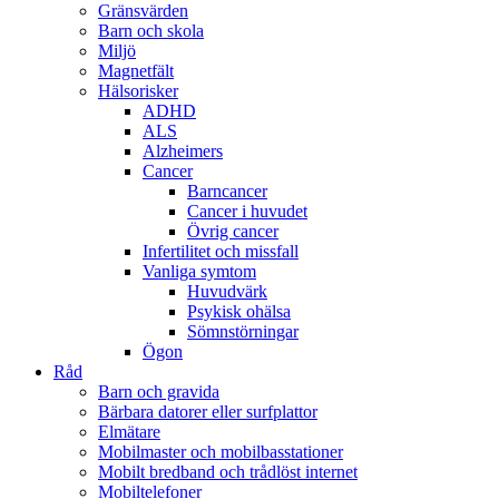
Gränsvärden
Barn och skola
Miljö
Magnetfält
Hälsorisker
ADHD
ALS
Alzheimers
Cancer
Barncancer
Cancer i huvudet
Övrig cancer
Infertilitet och missfall
Vanliga symtom
Huvudvärk
Psykisk ohälsa
Sömnstörningar
Ögon
Råd
Barn och gravida
Bärbara datorer eller surfplattor
Elmätare
Mobilmaster och mobilbasstationer
Mobilt bredband och trådlöst internet
Mobiltelefoner