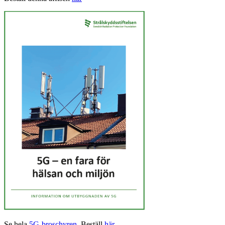
Se hela
5G-broschyren
. Beställ
här