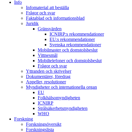
Info
Infomaterial att beställa
Frågor och svar
Faktablad och informationsblad
Juridik
Gränsvärden
ICNIRP:s rekommendationer
EU:s rekommendationer
Svenska rekommendationer
Mobilmaster och domstolsbeslut
Vittnesmål
Mobiltelefoner och domstolsbeslut
Frågor och svar
Yttranden och skrivelser
Dokumentärer, föredrag
Appeller, resolutioner
Myndigheter och internationella organ
EU
Folkhälsomyndigheten
ICNIRP
Strålsäkerhetsmyndigheten
WHO
Forskning
Forskningsöversikt
Forskningslista