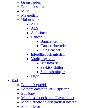
Gränsvärden
Barn och skola
Miljö
Magnetfält
Hälsorisker
ADHD
ALS
Alzheimers
Cancer
Barncancer
Cancer i huvudet
Övrig cancer
Infertilitet och missfall
Vanliga symtom
Huvudvärk
Psykisk ohälsa
Sömnstörningar
Ögon
Råd
Barn och gravida
Bärbara datorer eller surfplattor
Elmätare
Mobilmaster och mobilbasstationer
Mobilt bredband och trådlöst internet
Mobiltelefoner