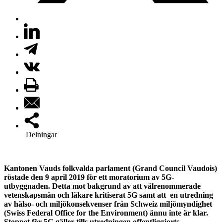
Delningar
Kantonen Vauds folkvalda parlament (Grand Council Vaudois)
röstade den 9 april 2019 för ett moratorium av 5G-
utbyggnaden. Detta mot bakgrund av att välrenommerade
vetenskapsmän och läkare kritiserat 5G samt att en utredning
av hälso- och miljökonsekvenser från Schweiz miljömyndighet
(Swiss Federal Office for the Environment) ännu inte är klar.
Stoppet för 5G gäller tills utredningen offentliggjorts.