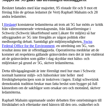
Beslutet fattades med klar majoritet, 95 röstade för och 9 mot ett
förslag från de grönas ledamot (le Vert) Raphaël Mahaim och 28
andra ledamöter.
I
förslage
t konstaterar ledamöterna att trots att 5G har mötts av kritik
från välrenommerade vetenskapsmän, från läkarföreningar i
Schweiz (Schweiz läkarförbund samt Läkare för miljön) så har
utbyggnaden av 5G inte föregåtts av någon politisk eller
medborgerlig debatt. Samtidigt gör miljömyndigheten,
Swiss
Federal Office for the Environment,
en utredning om 5G, vars
resultat ännu inte är offentliggjorda. Operatörerna meddelar att de
kommer att respektera gällande gränsvärden men det är inte etablerat
att de gränsvärden som gäller i dag skyddar mot hälso- och
miljörisker på grund av 5G, skriver ledamöterna.
Detta tillvägagångssätt är inte förenligt med hur man i Schweiz
normalt hanterar miljö- och hälsorisker inte heller med
försiktighetsprincipen som är inskriven i lagen. Enligt schweizisk
demokratisk tradition brukar man fatta beslut som bygger på full
kännedom om de sakfrågor som orsakar oro och motstånd, skriver
ledamöterna.
Raphaël Mahaim uppmanade under debatten före omröstningen till
försiktighet och eftertanke med hänsyn till den oro, osäkerhet och