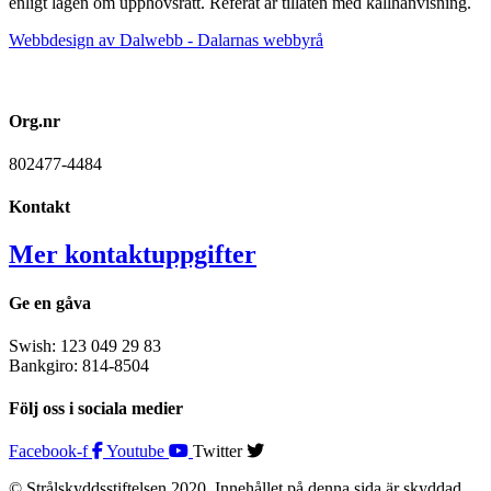
enligt lagen om upphovsrätt. Referat är tillåten med källhänvisning.
Webbdesign av Dalwebb - Dalarnas webbyrå
Org.nr
802477-4484
Kontakt
Mer kontaktuppgifter
Ge en gåva
Swish: 123 049 29 83
Bankgiro: 814-8504
Följ oss i sociala medier
Facebook-f
Youtube
Twitter
© Strålskyddsstiftelsen 2020. Innehållet på denna sida är skyddad