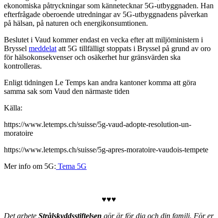
ekonomiska påtryckningar som kännetecknar 5G-utbyggnaden. Han
efterfrågade oberoende utredningar av 5G-utbyggnadens påverkan
på hälsan, på naturen och energikonsumtionen.
Beslutet i Vaud kommer endast en vecka efter att miljöministern i
Bryssel
meddelat
att 5G tillfälligt stoppats i Bryssel på grund av oro
för hälsokonsekvenser och osäkerhet hur gränsvärden ska
kontrolleras.
Enligt tidningen Le Temps kan andra kantoner komma att göra
samma sak som Vaud den närmaste tiden
Källa:
https://www.letemps.ch/suisse/5g-vaud-adopte-resolution-un-
moratoire
https://www.letemps.ch/suisse/5g-apres-moratoire-vaudois-tempete
Mer info om 5G:
Tema 5G
♥♥♥
Det arbete
Strålskyddsstiftelsen
gör är för dig och din familj. För er