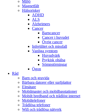
Miljö
Magnetfält
Hälsorisker
ADHD
ALS
Alzheimers
Cancer
Barncancer
Cancer i huvudet
Övrig cancer
Infertilitet och missfall
Vanliga symtom
Huvudvärk
Psykisk ohälsa
Sömnstörningar
Ögon
Råd
Barn och gravida
Bärbara datorer eller surfplattor
Elmätare
Mobilmaster och mobilbasstationer
Mobilt bredband och trådlöst internet
Mobiltelefoner
Trådlösa telefoner
Wifi och trådlösa nätverk