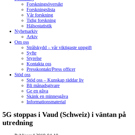
Forskningsöversikt
Forskningslista
Vår forskning
Tidig forskning
Hälsostatistik
Nyhetsarkiv
Arkiv
Om oss
Strålskydd – vår viktigaste uppgift
Syfte
Styrelse
Kontakta oss
Presskontakt/Press officer
Stöd oss
Stöd oss – Kunskap räddar liv
Bli månadsgivare
Ge en gåva
Skänk en minnesgåva
Informationsmaterial
5G stoppas i Vaud (Schweiz) i väntan på
utredning