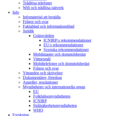
Trådlösa telefoner
Wifi och trådlösa nätverk
Info
Infomaterial att beställa
Frågor och svar
Faktablad och informationsblad
Juridik
Gränsvärden
ICNIRP:s rekommendationer
EU:s rekommendationer
Svenska rekommendationer
Mobilmaster och domstolsbeslut
Vittnesmål
Mobiltelefoner och domstolsbeslut
Frågor och svar
Yttranden och skrivelser
Dokumentärer, föredrag
Appeller, resolutioner
Myndigheter och internationella organ
EU
Folkhälsomyndigheten
ICNIRP
Strålsäkerhetsmyndigheten
WHO
Forskning