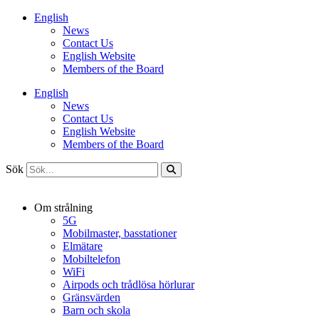
Hoppa
English
till
News
innehåll
Contact Us
English Website
Members of the Board
English
News
Contact Us
English Website
Members of the Board
Sök
Om strålning
5G
Mobilmaster, basstationer
Elmätare
Mobiltelefon
WiFi
Airpods och trådlösa hörlurar
Gränsvärden
Barn och skola