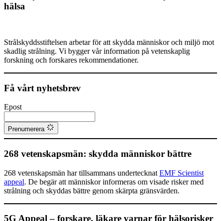
hälsa
Strålskyddsstiftelsen arbetar för att skydda människor och miljö mot
skadlig strålning. Vi bygger vår information på vetenskaplig
forskning och forskares rekommendationer.
Få vårt nyhetsbrev
Epost
Prenumerera
268 vetenskapsmän: skydda människor bättre
268 vetenskapsmän har tillsammans undertecknat
EMF Scientist
appeal
. De begär att människor informeras om visade risker med
strålning och skyddas bättre genom skärpta gränsvärden.
5G Appeal – forskare, läkare varnar för hälsorisker