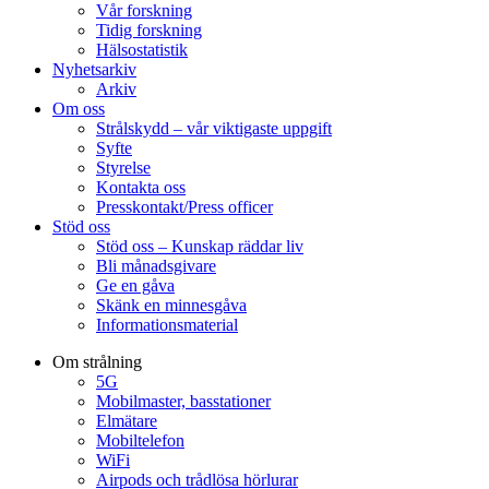
Vår forskning
Tidig forskning
Hälsostatistik
Nyhetsarkiv
Arkiv
Om oss
Strålskydd – vår viktigaste uppgift
Syfte
Styrelse
Kontakta oss
Presskontakt/Press officer
Stöd oss
Stöd oss – Kunskap räddar liv
Bli månadsgivare
Ge en gåva
Skänk en minnesgåva
Informationsmaterial
Om strålning
5G
Mobilmaster, basstationer
Elmätare
Mobiltelefon
WiFi
Airpods och trådlösa hörlurar