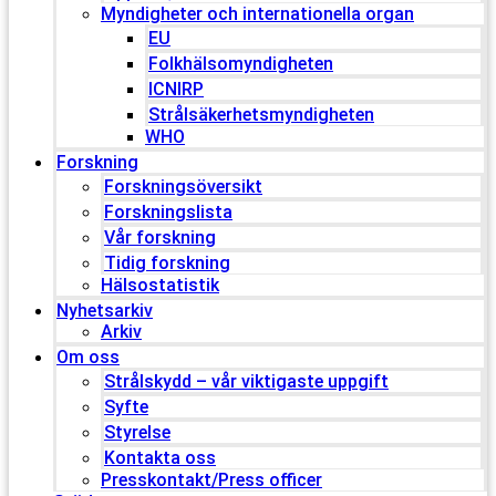
Myndigheter och internationella organ
EU
Folkhälsomyndigheten
ICNIRP
Strålsäkerhetsmyndigheten
WHO
Forskning
Forskningsöversikt
Forskningslista
Vår forskning
Tidig forskning
Hälsostatistik
Nyhetsarkiv
Arkiv
Om oss
Strålskydd – vår viktigaste uppgift
Syfte
Styrelse
Kontakta oss
Presskontakt/Press officer