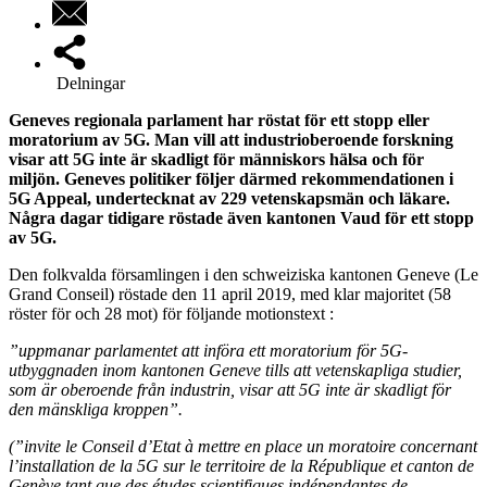
Delningar
Geneves regionala parlament har röstat för ett stopp eller
moratorium av 5G. Man vill att industrioberoende forskning
visar att 5G inte är skadligt för människors hälsa och för
miljön. Geneves politiker följer därmed rekommendationen i
5G Appeal, undertecknat av 229 vetenskapsmän och läkare.
Några dagar tidigare röstade även kantonen Vaud för ett stopp
av 5G.
Den folkvalda församlingen i den schweiziska kantonen Geneve (Le
Grand Conseil) röstade den 11 april 2019, med klar majoritet (58
röster för och 28 mot) för följande motionstext :
”uppmanar parlamentet att införa ett moratorium för 5G-
utbyggnaden inom kantonen Geneve tills att vetenskapliga studier,
som är oberoende från industrin, visar att 5G inte är skadligt för
den mänskliga kroppen”.
(”invite le Conseil d’Etat à mettre en place un moratoire concernant
l’installation de la 5G sur le territoire de la République et canton de
Genève tant que des études scientifiques indépendantes de