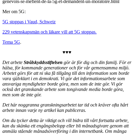
genevois-se-mefient-de-la-5g-et-demandent-un-moratoire.html
Mer om 5G:
5G stoppas i Vaud, Schweiz
229 vetenskapsmän och läkare vill att 5G stoppas.
Tema 5G
.
♥♥♥
Det arbete
Strålskyddsstiftelsen
gör är för dig och din familj. För er
hälsa, för kommande generationer och för vår gemensamma miljö.
Arbetet görs för att ni ska få tillgång till den information som borde
vara självklart i en demokrati.
Vi gör det informationsarbete som
ansvariga myndigheter borde göra, men som de inte gör. Vi gör
också det granskande arbete som tongivande media borde göra,
men som de inte gör.
Det här noggranna granskningsarbetet tar tid och kräver ofta hårt
arbete innan varje ny artikel kan publiceras.
Om du tycker detta är viktigt och vill bidra till vårt fortsatta arbete,
kan du skänka ett engångsbelopp eller bli månadsgivare genom att
anmäla stående månadsöverföring i din internetbank. Om många