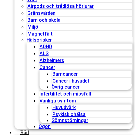
Airpods och trådlösa hörlurar
Gränsvärden
Barn och skola
Miljö
Magnetfält
Hälsorisker
ADHD
ALS
Alzheimers
Cancer
Barncancer
Cancer i huvudet
Övrig cancer
Infertilitet och missfall
Vanliga symtom
Huvudvärk
Psykisk ohälsa
Sömnstörningar
Ögon
Råd