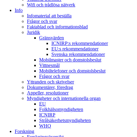
Wifi och trådlösa nätverk
Info
Infomaterial att beställa
Frågor och svar
Faktablad och informationsblad
Juridik
Gränsvärden
ICNIRP:s rekommendationer
EU:s rekommendationer
Svenska rekommendationer
Mobilmaster och domstolsbeslut
Vittnesmål
Mobiltelefoner och domstolsbeslut
Frågor och svar
Yttranden och skrivelser
Dokumentärer, föredrag
Appeller, resolutioner
Myndigheter och internationella organ
EU
Folkhälsomyndigheten
ICNIRP
Strålsäkerhetsmyndigheten
WHO
Forskning
Forskningsöversikt