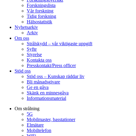
Forskningslista
Vår forskning
Tidig forskning
Hälsostatistik
Nyhetsarkiv
Arkiv
Om oss
Strålskydd – vår viktigaste uppgift
Syfte
Styrelse
Kontakta oss
Presskontakt/Press officer
Stöd oss
Stöd oss – Kunskap räddar liv
Bli månadsgivare
Ge en gåva
Skänk en minnesgåva
Informationsmaterial
Om strålning
5G
Mobilmaster, basstationer
Elmätare
Mobiltelefon
WiFi