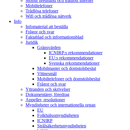
Mobilt bredband och trådlöst internet
Mobiltelefoner
Trådlösa telefoner
Wifi och trådlösa nätverk
Info
Infomaterial att beställa
Frågor och svar
Faktablad och informationsblad
Juridik
Gränsvärden
ICNIRP:s rekommendationer
EU:s rekommendationer
Svenska rekommendationer
Mobilmaster och domstolsbeslut
Vittnesmål
Mobiltelefoner och domstolsbeslut
Frågor och svar
Yttranden och skrivelser
Dokumentärer, föredrag
Appeller, resolutioner
Myndigheter och internationella organ
EU
Folkhälsomyndigheten
ICNIRP
Strålsäkerhetsmyndigheten