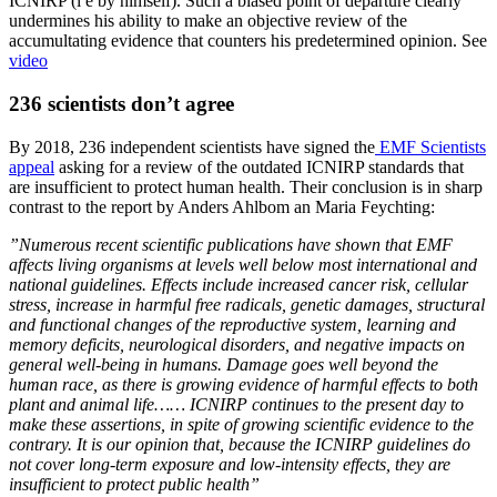
ICNIRP (i e by himself). Such a biased point of departure clearly
undermines his ability to make an objective review of the
accumultating evidence that counters his predetermined opinion. See
video
236 scientists don’t agree
By 2018, 236 independent scientists have signed the
EMF Scientists
appeal
asking for a review of the outdated ICNIRP standards that
are insufficient to protect human health. Their conclusion is in sharp
contrast to the report by Anders Ahlbom an Maria Feychting:
”Numerous recent scientific publications have shown that EMF
affects living organisms at levels well below most international and
national guidelines. Effects include increased cancer risk, cellular
stress, increase in harmful free radicals, genetic damages, structural
and functional changes of the reproductive system, learning and
memory deficits, neurological disorders, and negative impacts on
general well-being in humans. Damage goes well beyond the
human race, as there is growing evidence of harmful effects to both
plant and animal life…… ICNIRP continues to the present day to
make these assertions, in spite of growing scientific evidence to the
contrary. It is our opinion that, because the ICNIRP guidelines do
not cover long-term exposure and low-intensity effects, they are
insufficient to protect public health”