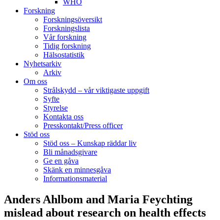
WHO
Forskning
Forskningsöversikt
Forskningslista
Vår forskning
Tidig forskning
Hälsostatistik
Nyhetsarkiv
Arkiv
Om oss
Strålskydd – vår viktigaste uppgift
Syfte
Styrelse
Kontakta oss
Presskontakt/Press officer
Stöd oss
Stöd oss – Kunskap räddar liv
Bli månadsgivare
Ge en gåva
Skänk en minnesgåva
Informationsmaterial
Anders Ahlbom and Maria Feychting
mislead about research on health effects