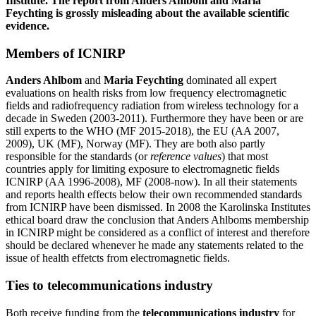
Institute. The report from Anders Ahlbom and Maria
Feychting is grossly misleading about the available scientific
evidence.
Members of ICNIRP
Anders Ahlbom
and
Maria Feychting
dominated all expert
evaluations on health risks from low frequency electromagnetic
fields and radiofrequency radiation from wireless technology for a
decade in Sweden (2003-2011). Furthermore they have been or are
still experts to the WHO (MF 2015-2018), the EU (AA 2007,
2009), UK (MF), Norway (MF). They are both also partly
responsible for the standards (or
reference values
) that most
countries apply for limiting exposure to electromagnetic fields
ICNIRP (AA 1996-2008), MF (2008-now). In all their statements
and reports health effects below their own recommended standards
from ICNIRP have been dismissed. In 2008 the Karolinska Institutes
ethical board draw the conclusion that Anders Ahlboms membership
in ICNIRP might be considered as a conflict of interest and therefore
should be declared whenever he made any statements related to the
issue of health effetcts from electromagnetic fields.
Ties to telecommunications industry
Both receive funding from the
telecommunications industry
for