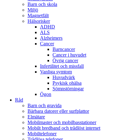
Barn och skola
Miljö
Magnetfält
Hälsorisker
ADHD
ALS
Alzheimers
Cancer
Barncancer
Cancer i huvudet
Övrig cancer
Infertilitet och missfall
Vanliga symtom
Huvudvärk
Psykisk ohälsa
Sömnstörningar
Ögon
Råd
Barn och gravida
Bärbara datorer eller surfplattor
Elmätare
Mobilmaster och mobilbasstationer
Mobilt bredband och trådlöst internet
Mobiltelefoner
Trådlösa telefoner