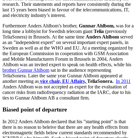
research. Their statements and reports have consistently during the
last 15 years been biased in favour of the telecommunications, IT,
and electricity industry’s interest.
Furthermore Anders Ahlbom’s brother,
Gunnar Ahlbom,
was for a
long time a lobbyist for Swedish telecom giant
Telia
(previously
TeliaSonera) in Brussels. At the same time
Anders Ahlbom
served
as an ”independent expert” on several important expert panels, in
Sweden as well as at the WHO and EU. At a meeting organized by
the European Commission in cooperation with GSM Association
and Mobile Manufacturers Forum in Brussels in 2004, Anders
Ahlbom was an invited expert to speak on health effects, while his
brother Gunnar Ahlbom
sat in the audience representing
TeliaSonera. Later the same year Gunnar Ahlbom appeared at
another meeting as
vice chair, EU Affairs,
TeliaSonera.
In 2011
Anders Ahlbom was not accepted as expert for the evaluation of
cancer risks from radiofrequency radiation at the IARC, due to his
ties to Gunnar Ahlbom AB a consultant firm.
Biased point of departure
In 2012 Anders Ahlbom declared that his ”starting point” is that
there is no reason to beleive that there are any health effects from
electromagnetic fields below current standards recommended by