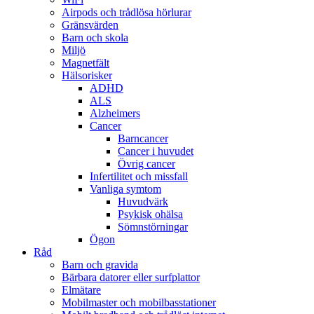
Airpods och trådlösa hörlurar
Gränsvärden
Barn och skola
Miljö
Magnetfält
Hälsorisker
ADHD
ALS
Alzheimers
Cancer
Barncancer
Cancer i huvudet
Övrig cancer
Infertilitet och missfall
Vanliga symtom
Huvudvärk
Psykisk ohälsa
Sömnstörningar
Ögon
Råd
Barn och gravida
Bärbara datorer eller surfplattor
Elmätare
Mobilmaster och mobilbasstationer