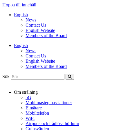
Hoppa till innehåll
English
News
Contact Us
English Website
Members of the Board
English
News
Contact Us
English Website
Members of the Board
Sök
Om strålning
5G
Mobilmaster, basstationer
Elmätare
Mobiltelefon
WiFi
Airpods och trådlösa hörlurar
Gränsvärden