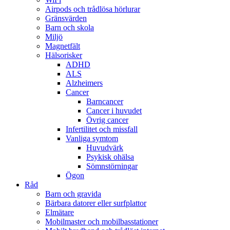
Airpods och trådlösa hörlurar
Gränsvärden
Barn och skola
Miljö
Magnetfält
Hälsorisker
ADHD
ALS
Alzheimers
Cancer
Barncancer
Cancer i huvudet
Övrig cancer
Infertilitet och missfall
Vanliga symtom
Huvudvärk
Psykisk ohälsa
Sömnstörningar
Ögon
Råd
Barn och gravida
Bärbara datorer eller surfplattor
Elmätare
Mobilmaster och mobilbasstationer