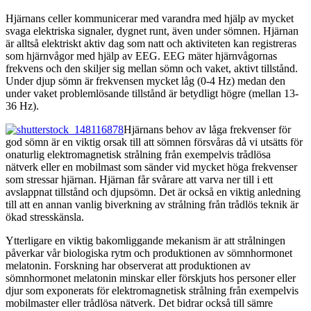
Hjärnans celler kommunicerar med varandra med hjälp av mycket
svaga elektriska signaler, dygnet runt, även under sömnen. Hjärnan
är alltså elektriskt aktiv dag som natt och aktiviteten kan registreras
som hjärnvågor med hjälp av EEG. EEG mäter hjärnvågornas
frekvens och den skiljer sig mellan sömn och vaket, aktivt tillstånd.
Under djup sömn är frekvensen mycket låg (0-4 Hz) medan den
under vaket problemlösande tillstånd är betydligt högre (mellan 13-
36 Hz).
Hjärnans behov av låga frekvenser för
god sömn är en viktig orsak till att sömnen försvåras då vi utsätts för
onaturlig elektromagnetisk strålning från exempelvis trådlösa
nätverk eller en mobilmast som sänder vid mycket höga frekvenser
som stressar hjärnan. Hjärnan får svårare att varva ner till i ett
avslappnat tillstånd och djupsömn. Det är också en viktig anledning
till att en annan vanlig biverkning av strålning från trådlös teknik är
ökad stresskänsla.
Ytterligare en viktig bakomliggande mekanism är att strålningen
påverkar vår biologiska rytm och produktionen av sömnhormonet
melatonin. Forskning har observerat att produktionen av
sömnhormonet melatonin minskar eller förskjuts hos personer eller
djur som exponerats för elektromagnetisk strålning från exempelvis
mobilmaster eller trådlösa nätverk. Det bidrar också till sämre