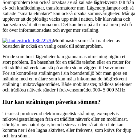
Sömnproblem kan också orsakas av så kallade lågfrekventa fält från
el- och kraftledningar, transformatorer mm. Lågenergilampor och så
kallade ”smarta elmätare” kan också orsaka sömnsvårigheter. Många
upplever att de plötsligt väcks upp mitt i natten, blir klarvakna och
har sedan svårt att somna om. Det kan bero på att elmätaren just då
för över informationsdata och avger mer strålning.
Mobilmaster som står i närheten av
bostaden är också en vanlig orsak till sömnproblem.
För de som bor i lägenheter kan grannarnas utrustning utgöra ett
stort problem. En basenhet för en trådlös telefon eller en router för
ett trådlöst nätverk kan stå på andra sidan väggen till sovrummet.
För att kontrollera strålningen i sin boendemiljö bör man göra en
mätning med en mätare som kan mäta inkommande högfrekvent
strålning i mikrovågsområdet. Både mobilmaster, trådlösa telefoner
och trådlösa nätverk sänder i frekvensområdet 900- 5 000 MHz.
Hur kan strålningen påverka sömnen?
Tekniskt producerad elektromagnetisk strålning, exempelvis
mikrovågsstrålningen från ett trådlöst nätverk eller en mobilmast,
stör hjärnans naturliga rytm och stressar den så att den inte kan
komma ner i den lugna aktivitet, eller frekvens, som krävs för djup
och bra sömn.