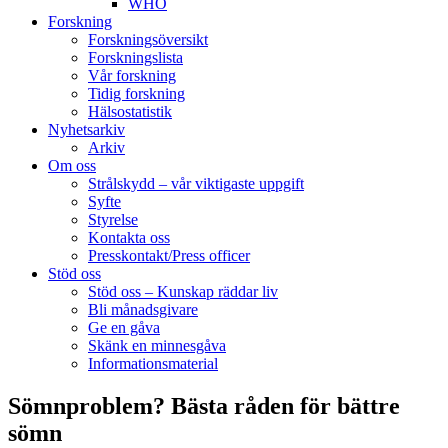
WHO
Forskning
Forskningsöversikt
Forskningslista
Vår forskning
Tidig forskning
Hälsostatistik
Nyhetsarkiv
Arkiv
Om oss
Strålskydd – vår viktigaste uppgift
Syfte
Styrelse
Kontakta oss
Presskontakt/Press officer
Stöd oss
Stöd oss – Kunskap räddar liv
Bli månadsgivare
Ge en gåva
Skänk en minnesgåva
Informationsmaterial
Sömnproblem? Bästa råden för bättre
sömn