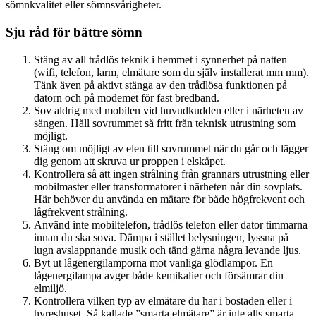
sömnkvalitet eller sömnsvårigheter.
Sju råd för bättre sömn
Stäng av all trådlös teknik i hemmet i synnerhet på natten
(wifi, telefon, larm, elmätare som du själv installerat mm mm).
Tänk även på aktivt stänga av den trådlösa funktionen på
datorn och på modemet för fast bredband.
Sov aldrig med mobilen vid huvudkudden eller i närheten av
sängen. Håll sovrummet så fritt från teknisk utrustning som
möjligt.
Stäng om möjligt av elen till sovrummet när du går och lägger
dig genom att skruva ur proppen i elskåpet.
Kontrollera så att ingen strålning från grannars utrustning eller
mobilmaster eller transformatorer i närheten når din sovplats.
Här behöver du använda en mätare för både högfrekvent och
lågfrekvent strålning.
Använd inte mobiltelefon, trådlös telefon eller dator timmarna
innan du ska sova. Dämpa i stället belysningen, lyssna på
lugn avslappnande musik och tänd gärna några levande ljus.
Byt ut lågenergilamporna mot vanliga glödlampor. En
lågenergilampa avger både kemikalier och försämrar din
elmiljö.
Kontrollera vilken typ av elmätare du har i bostaden eller i
hyreshuset. Så kallade ”smarta elmätare” är inte alls smarta