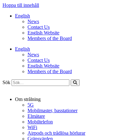
Hoppa till innehåll
English
News
Contact Us
English Website
Members of the Board
English
News
Contact Us
English Website
Members of the Board
Sök
Om strålning
5G
Mobilmaster, basstationer
Elmätare
Mobiltelefon
WiFi
Airpods och trådlösa hörlurar
Gränsvärden