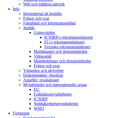
Wifi och trådlösa nätverk
Info
Infomaterial att beställa
Frågor och svar
Faktablad och informationsblad
Juridik
Gränsvärden
ICNIRP:s rekommendationer
EU:s rekommendationer
Svenska rekommendationer
Mobilmaster och domstolsbeslut
Vittnesmål
Mobiltelefoner och domstolsbeslut
Frågor och svar
Yttranden och skrivelser
Dokumentärer, föredrag
Appeller, resolutioner
Myndigheter och internationella organ
EU
Folkhälsomyndigheten
ICNIRP
Strålsäkerhetsmyndigheten
WHO
Forskning
Forskningsöversikt