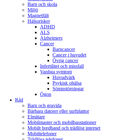
Barn och skola
Miljö
Magnetfält
Hälsorisker
ADHD
ALS
Alzheimers
Cancer
Barncancer
Cancer i huvudet
Övrig cancer
Infertilitet och missfall
Vanliga symtom
Huvudvärk
Psykisk ohälsa
Sömnstörningar
Ögon
Råd
Barn och gravida
Bärbara datorer eller surfplattor
Elmätare
Mobilmaster och mobilbasstationer
Mobilt bredband och trådlöst internet
Mobiltelefoner
Trådlösa telefoner