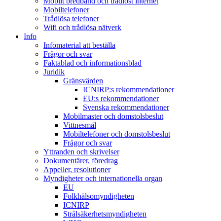
Mobilt bredband och trådlöst internet
Mobiltelefoner
Trådlösa telefoner
Wifi och trådlösa nätverk
Info
Infomaterial att beställa
Frågor och svar
Faktablad och informationsblad
Juridik
Gränsvärden
ICNIRP:s rekommendationer
EU:s rekommendationer
Svenska rekommendationer
Mobilmaster och domstolsbeslut
Vittnesmål
Mobiltelefoner och domstolsbeslut
Frågor och svar
Yttranden och skrivelser
Dokumentärer, föredrag
Appeller, resolutioner
Myndigheter och internationella organ
EU
Folkhälsomyndigheten
ICNIRP
Strålsäkerhetsmyndigheten