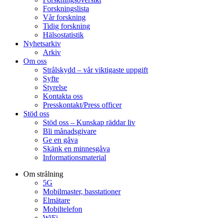
Forskningslista
Vår forskning
Tidig forskning
Hälsostatistik
Nyhetsarkiv
Arkiv
Om oss
Strålskydd – vår viktigaste uppgift
Syfte
Styrelse
Kontakta oss
Presskontakt/Press officer
Stöd oss
Stöd oss – Kunskap räddar liv
Bli månadsgivare
Ge en gåva
Skänk en minnesgåva
Informationsmaterial
Om strålning
5G
Mobilmaster, basstationer
Elmätare
Mobiltelefon
WiFi