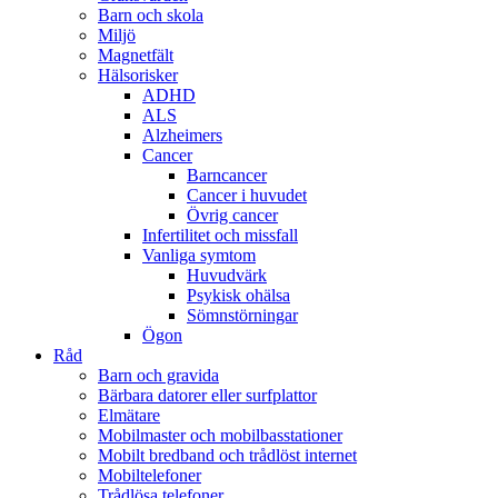
Barn och skola
Miljö
Magnetfält
Hälsorisker
ADHD
ALS
Alzheimers
Cancer
Barncancer
Cancer i huvudet
Övrig cancer
Infertilitet och missfall
Vanliga symtom
Huvudvärk
Psykisk ohälsa
Sömnstörningar
Ögon
Råd
Barn och gravida
Bärbara datorer eller surfplattor
Elmätare
Mobilmaster och mobilbasstationer
Mobilt bredband och trådlöst internet
Mobiltelefoner
Trådlösa telefoner