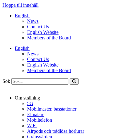
Hoppa till innehåll
English
News
Contact Us
English Website
Members of the Board
English
News
Contact Us
English Website
Members of the Board
Sök
Om strålning
5G
Mobilmaster, basstationer
Elmätare
Mobiltelefon
WiFi
Airpods och trådlösa hörlurar
Gränsvärden