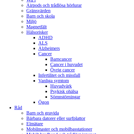
Airpods och trådlösa hörlurar
Gränsvärden
Barn och skola
Miljö
Magnetfält
Hälsorisker
ADHD
ALS
Alzheimers
Cancer
Barncancer
Cancer i huvudet
Övrig cancer
Infertilitet och missfall
Vanliga symtom
Huvudvärk
Psykisk ohälsa
Sömnstörningar
Ögon
Råd
Barn och gravida
Bärbara datorer eller surfplattor
Elmätare
Mobilmaster och mobilbasstationer