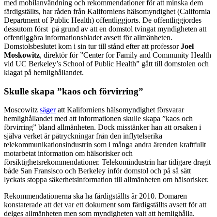
med mobilanvändning och rekommendationer för att minska dem
färdigställts, har råden från Kaliforniens hälsomyndighet (California
Department of Public Health) offentliggjorts. De offentliggjordes
dessutom först på grund av att en domstol tvingat myndigheten att
offentliggöra informationsbladet avsett för allmänheten.
Domstolsbeslutet kom i sin tur till stånd efter att professor
Joel
Moskowitz
, direktör för ”Center for Family and Community Health
vid UC Berkeley’s School of Public Health” gått till domstolen och
klagat på hemlighållandet.
Skulle skapa ”kaos och förvirring”
Moscowitz
säger
att Kaliforniens hälsomyndighet försvarar
hemlighållandet med att informationen skulle skapa ”kaos och
förvirring” bland allmänheten. Dock misstänker han att orsaken i
själva verket är påtryckningar från den inflytelserika
telekommunikationsindustrin som i många andra ärenden kraftfullt
motarbetat information om hälsorisker och
försiktighetsrekommendationer. Telekomindustrin har tidigare dragit
både San Fransisco och Berkeley inför domstol och på så sätt
lyckats stoppa säkerhetsinformation till allmänheten om hälsorisker.
Rekommendationerna ska ha färdigställts år 2010. Domaren
konstaterade att det var ett dokument som färdigställts avsett för att
delges allmänheten men som myndigheten valt att hemlighålla.