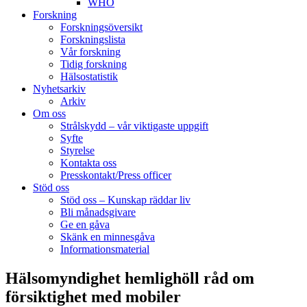
WHO
Forskning
Forskningsöversikt
Forskningslista
Vår forskning
Tidig forskning
Hälsostatistik
Nyhetsarkiv
Arkiv
Om oss
Strålskydd – vår viktigaste uppgift
Syfte
Styrelse
Kontakta oss
Presskontakt/Press officer
Stöd oss
Stöd oss – Kunskap räddar liv
Bli månadsgivare
Ge en gåva
Skänk en minnesgåva
Informationsmaterial
Hälsomyndighet hemlighöll råd om
försiktighet med mobiler