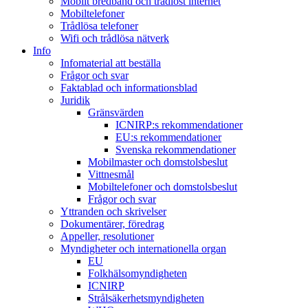
Mobilt bredband och trådlöst internet
Mobiltelefoner
Trådlösa telefoner
Wifi och trådlösa nätverk
Info
Infomaterial att beställa
Frågor och svar
Faktablad och informationsblad
Juridik
Gränsvärden
ICNIRP:s rekommendationer
EU:s rekommendationer
Svenska rekommendationer
Mobilmaster och domstolsbeslut
Vittnesmål
Mobiltelefoner och domstolsbeslut
Frågor och svar
Yttranden och skrivelser
Dokumentärer, föredrag
Appeller, resolutioner
Myndigheter och internationella organ
EU
Folkhälsomyndigheten
ICNIRP
Strålsäkerhetsmyndigheten