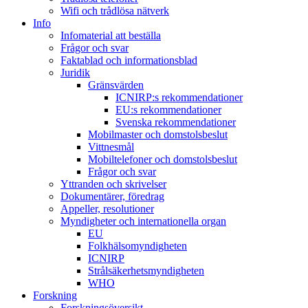
Wifi och trådlösa nätverk
Info
Infomaterial att beställa
Frågor och svar
Faktablad och informationsblad
Juridik
Gränsvärden
ICNIRP:s rekommendationer
EU:s rekommendationer
Svenska rekommendationer
Mobilmaster och domstolsbeslut
Vittnesmål
Mobiltelefoner och domstolsbeslut
Frågor och svar
Yttranden och skrivelser
Dokumentärer, föredrag
Appeller, resolutioner
Myndigheter och internationella organ
EU
Folkhälsomyndigheten
ICNIRP
Strålsäkerhetsmyndigheten
WHO
Forskning
Forskningsöversikt