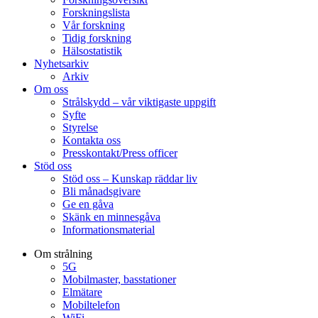
Forskningslista
Vår forskning
Tidig forskning
Hälsostatistik
Nyhetsarkiv
Arkiv
Om oss
Strålskydd – vår viktigaste uppgift
Syfte
Styrelse
Kontakta oss
Presskontakt/Press officer
Stöd oss
Stöd oss – Kunskap räddar liv
Bli månadsgivare
Ge en gåva
Skänk en minnesgåva
Informationsmaterial
Om strålning
5G
Mobilmaster, basstationer
Elmätare
Mobiltelefon
WiFi