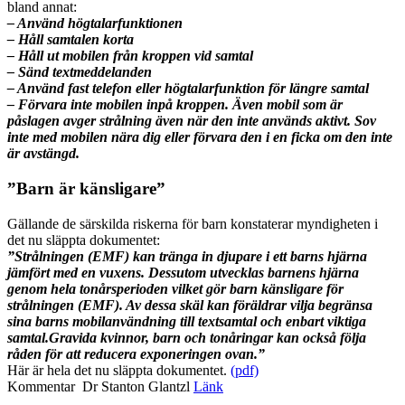
bland annat:
– Använd högtalarfunktionen
– Håll samtalen korta
– Håll ut mobilen från kroppen vid samtal
– Sänd textmeddelanden
– Använd fast telefon eller högtalarfunktion för längre samtal
– Förvara inte mobilen inpå kroppen. Även mobil som är
påslagen avger strålning även när den inte används aktivt. Sov
inte med mobilen nära dig eller förvara den i en ficka om den inte
är avstängd.
”Barn är känsligare”
Gällande de särskilda riskerna för barn konstaterar myndigheten i
det nu släppta dokumentet:
”Strålningen (EMF) kan tränga in djupare i ett barns hjärna
jämfört med en vuxens. Dessutom utvecklas barnens hjärna
genom hela tonårsperioden vilket gör barn känsligare för
strålningen (EMF). Av dessa skäl kan föräldrar vilja begränsa
sina barns mobilanvändning till textsamtal och enbart viktiga
samtal.Gravida kvinnor, barn och tonåringar kan också följa
råden för att reducera exponeringen ovan.”
Här är hela det nu släppta dokumentet.
(pdf)
Kommentar Dr Stanton Glantzl
Länk