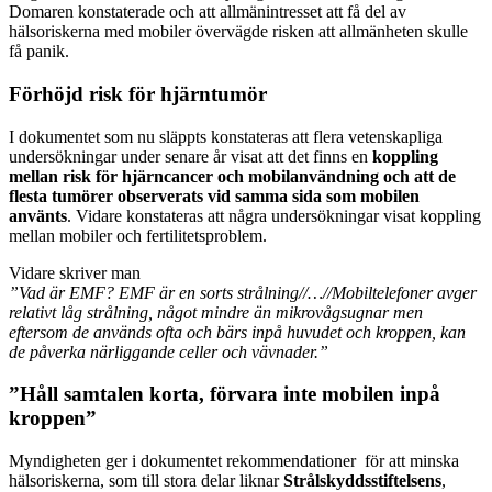
Domaren konstaterade och att allmänintresset att få del av
hälsoriskerna med mobiler övervägde risken att allmänheten skulle
få panik.
Förhöjd risk för hjärntumör
I dokumentet som nu släppts konstateras att flera vetenskapliga
undersökningar under senare år visat att det finns en
koppling
mellan risk för hjärncancer och mobilanvändning och att de
flesta tumörer observerats vid samma sida som mobilen
använts
. Vidare konstateras att några undersökningar visat koppling
mellan mobiler och fertilitetsproblem.
Vidare skriver man
”Vad är EMF? EMF är en sorts strålning//…//Mobiltelefoner avger
relativt låg strålning, något mindre än mikrovågsugnar men
eftersom de används ofta och bärs inpå huvudet och kroppen, kan
de påverka närliggande celler och vävnader.”
”Håll samtalen korta, förvara inte mobilen inpå
kroppen”
Myndigheten ger i dokumentet rekommendationer för att minska
hälsoriskerna, som till stora delar liknar
Strålskyddsstiftelsens
,