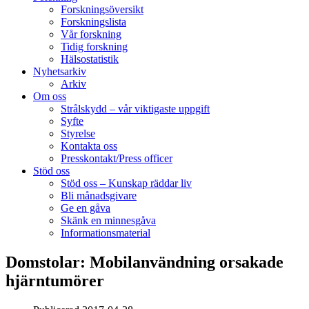
Forskningsöversikt
Forskningslista
Vår forskning
Tidig forskning
Hälsostatistik
Nyhetsarkiv
Arkiv
Om oss
Strålskydd – vår viktigaste uppgift
Syfte
Styrelse
Kontakta oss
Presskontakt/Press officer
Stöd oss
Stöd oss – Kunskap räddar liv
Bli månadsgivare
Ge en gåva
Skänk en minnesgåva
Informationsmaterial
Domstolar: Mobilanvändning orsakade
hjärntumörer