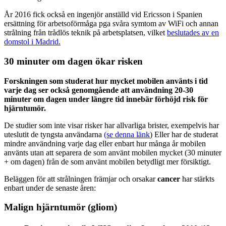
År 2016 fick också en ingenjör anställd vid Ericsson i Spanien
ersättning för arbetsoförmåga pga svåra symtom av WiFi och annan
strålning från trådlös teknik på arbetsplatsen, vilket
beslutades av en
domstol i Madrid.
30 minuter om dagen ökar risken
Forskningen som studerat hur mycket mobilen använts i tid
varje dag ser också genomgående att användning 20-30
minuter om dagen under längre tid innebär förhöjd risk för
hjärntumör.
De studier som inte visar risker har allvarliga brister, exempelvis har
uteslutit de tyngsta användarna
(se denna länk
) Eller har de studerat
mindre användning varje dag eller enbart hur många år mobilen
använts utan att separera de som använt mobilen mycket (30 minuter
+ om dagen) från de som använt mobilen betydligt mer försiktigt.
Beläggen för att strålningen främjar och orsakar
cancer
har stärkts
enbart under de senaste åren:
Malign hjärntumör (gliom)