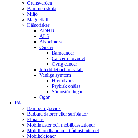
Gränsvärden
Barn och skola
Miljö
Magnetfält
Hälsorisker
ADHD
ALS
Alzheimers
Cancer
Barncancer
Cancer i huvudet
Övrig cancer
Infertilitet och missfall
Vanliga symtom
Huvudvärk
Psykisk ohälsa
Sömnstörningar
Ögon
Råd
Barn och gravida
Bärbara datorer eller surfplattor
Elmätare
Mobilmaster och mobilbasstationer
Mobilt bredband och trådlöst internet
Mobiltelefoner