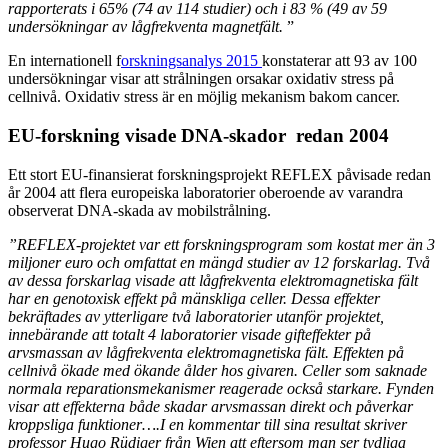
rapporterats i 65% (74 av 114 studier) och i 83 % (49 av 59
undersökningar av lågfrekventa magnetfält.
”
En internationell f
orskningsanalys 2015
konstaterar att 93 av 100
undersökningar visar att strålningen orsakar oxidativ stress på
cellnivå. Oxidativ stress är en möjlig mekanism bakom cancer.
EU-forskning visade DNA-skador redan 2004
Ett stort EU-finansierat forskningsprojekt REFLEX påvisade redan
år 2004 att flera europeiska laboratorier oberoende av varandra
observerat DNA-skada av mobilstrålning.
”REFLEX-projektet var ett forskningsprogram som kostat mer än 3
miljoner euro och omfattat en mängd studier av 12 forskarlag. Två
av dessa forskarlag visade att lågfrekventa elektromagnetiska fält
har en genotoxisk effekt på mänskliga celler. Dessa effekter
bekräftades av ytterligare två laboratorier utanför projektet,
innebärande att totalt 4 laboratorier visade gifteffekter på
arvsmassan av lågfrekventa elektromagnetiska fält. Effekten på
cellnivå ökade med ökande ålder hos givaren. Celler som saknade
normala reparationsmekanismer reagerade också starkare. Fynden
visar att effekterna både skadar arvsmassan direkt och påverkar
kroppsliga funktioner….I en kommentar till sina resultat skriver
professor Hugo Rüdiger från Wien att eftersom man ser tydliga