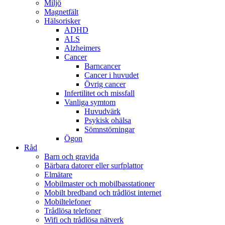
Miljö
Magnetfält
Hälsorisker
ADHD
ALS
Alzheimers
Cancer
Barncancer
Cancer i huvudet
Övrig cancer
Infertilitet och missfall
Vanliga symtom
Huvudvärk
Psykisk ohälsa
Sömnstörningar
Ögon
Råd
Barn och gravida
Bärbara datorer eller surfplattor
Elmätare
Mobilmaster och mobilbasstationer
Mobilt bredband och trådlöst internet
Mobiltelefoner
Trådlösa telefoner
Wifi och trådlösa nätverk