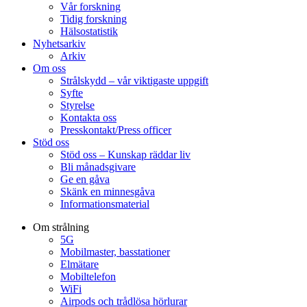
Vår forskning
Tidig forskning
Hälsostatistik
Nyhetsarkiv
Arkiv
Om oss
Strålskydd – vår viktigaste uppgift
Syfte
Styrelse
Kontakta oss
Presskontakt/Press officer
Stöd oss
Stöd oss – Kunskap räddar liv
Bli månadsgivare
Ge en gåva
Skänk en minnesgåva
Informationsmaterial
Om strålning
5G
Mobilmaster, basstationer
Elmätare
Mobiltelefon
WiFi
Airpods och trådlösa hörlurar