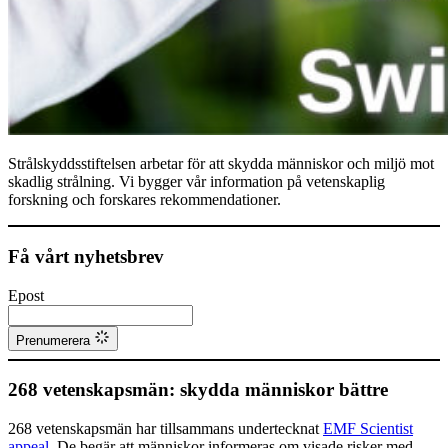
Strålskyddsstiftelsen arbetar för att skydda människor och miljö mot
skadlig strålning. Vi bygger vår information på vetenskaplig
forskning och forskares rekommendationer.
Få vårt nyhetsbrev
Epost
Prenumerera
268 vetenskapsmän: skydda människor bättre
268 vetenskapsmän har tillsammans undertecknat
EMF Scientist
appeal
. De begär att människor informeras om visade risker med