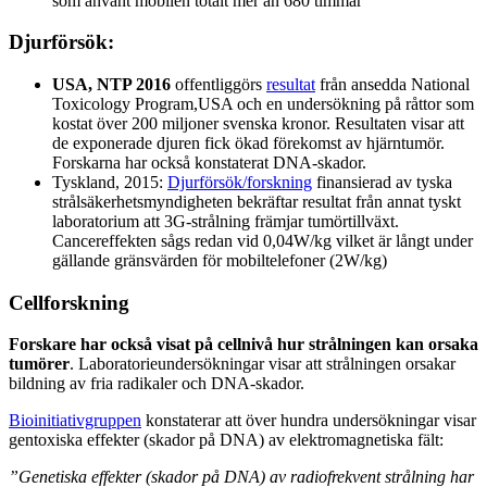
som använt mobilen totalt mer än 680 timmar
Djurförsök:
USA, NTP 2016
offentliggörs
resultat
från ansedda National
Toxicology Program,USA och en undersökning på råttor som
kostat över 200 miljoner svenska kronor. Resultaten visar att
de exponerade djuren fick ökad förekomst av hjärntumör.
Forskarna har också konstaterat DNA-skador.
Tyskland, 2015:
Djurförsök/forskning
finansierad av tyska
strålsäkerhetsmyndigheten bekräftar resultat från annat tyskt
laboratorium att 3G-strålning främjar tumörtillväxt.
Cancereffekten sågs redan vid 0,04W/kg vilket är långt under
gällande gränsvärden för mobiltelefoner (2W/kg)
Cellforskning
Forskare har också visat på cellnivå hur strålningen kan orsaka
tumörer
. Laboratorieundersökningar visar att strålningen orsakar
bildning av fria radikaler och DNA-skador.
Bioinitiativgruppen
konstaterar att över hundra undersökningar visar
gentoxiska effekter (skador på DNA) av elektromagnetiska fält:
”Genetiska effekter (skador på DNA) av radiofrekvent strålning har