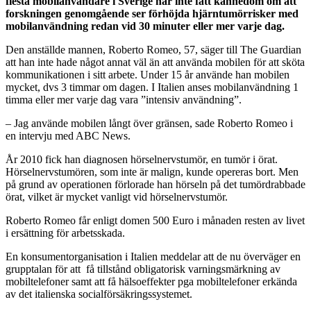
flesta mobilanvändare i Sverige har inte fått kännedom om att
forskningen genomgående ser förhöjda hjärntumörrisker med
mobilanvändning redan vid 30 minuter eller mer varje dag.
Den anställde mannen, Roberto Romeo, 57, säger till The Guardian
att han inte hade något annat väl än att använda mobilen för att sköta
kommunikationen i sitt arbete. Under 15 år använde han mobilen
mycket, dvs 3 timmar om dagen. I Italien anses mobilanvändning 1
timma eller mer varje dag vara ”intensiv användning”.
– Jag använde mobilen långt över gränsen, sade Roberto Romeo i
en intervju med ABC News.
År 2010 fick han diagnosen hörselnervstumör, en tumör i örat.
Hörselnervstumören, som inte är malign, kunde opereras bort. Men
på grund av operationen förlorade han hörseln på det tumördrabbade
örat, vilket är mycket vanligt vid hörselnervstumör.
Roberto Romeo får enligt domen 500 Euro i månaden resten av livet
i ersättning för arbetsskada.
En konsumentorganisation i Italien meddelar att de nu överväger en
grupptalan för att få tillstånd obligatorisk varningsmärkning av
mobiltelefoner samt att få hälsoeffekter pga mobiltelefoner erkända
av det italienska socialförsäkringssystemet.