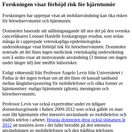
Forskningen visar förhöjd risk för hjärntumör
Forskningen har upprepat visat att mobilanvändning kan öka risken
för hörselnervstumör och hjärntumör.
Domstolen baserade sitt ställningstagande till stor del på den svenska
cancerläkaren Lennart Hardells forskargrupps resultat, som sedan
många år i upprepade vetenskapliga epidemiologiska
undersökningar visat förhöjd risk för hörselnervstumör. Domstolen
noterade att det finns ingen medicinsk vetenskaplig undersökning
som å andra visar att motsvarande användning (3 timmar om dagen
under längre tid) inte medför hälsorisker.
Enligt vittnesmål från Professor Angelo Levis från Universitetet i
Padua är det ingen tvekan om att det finns ett kausalt samband
mellan långtidsexponering för mobiltelefoner och olika former av
hjärntumörer: malign hjärntumör (gliom), meningiom och
hörselnervstumör
.
Professor Levis var också expertvittne under en tidigare
domstolsavgörande i Italien 2009-2012 som också gällde en man
som fått hjärntumör efter intensivt användande av mobiltelefon och
trådlös telefon i arbetet.
Högsta domstolen drog också slutsatsen år
2012
att tumören även i det fallet berodde på den intensiva
användningen av mobiltelefonen och den trådlösa telefonen.