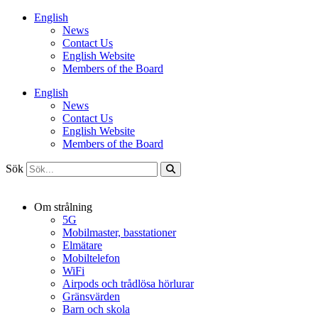
Hoppa
English
till
News
innehåll
Contact Us
English Website
Members of the Board
English
News
Contact Us
English Website
Members of the Board
Sök
Om strålning
5G
Mobilmaster, basstationer
Elmätare
Mobiltelefon
WiFi
Airpods och trådlösa hörlurar
Gränsvärden
Barn och skola