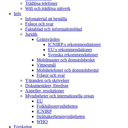
Trådlösa telefoner
Wifi och trådlösa nätverk
Info
Infomaterial att beställa
Frågor och svar
Faktablad och informationsblad
Juridik
Gränsvärden
ICNIRP:s rekommendationer
EU:s rekommendationer
Svenska rekommendationer
Mobilmaster och domstolsbeslut
Vittnesmål
Mobiltelefoner och domstolsbeslut
Frågor och svar
Yttranden och skrivelser
Dokumentärer, föredrag
Appeller, resolutioner
Myndigheter och internationella organ
EU
Folkhälsomyndigheten
ICNIRP
Strålsäkerhetsmyndigheten
WHO
Forskning