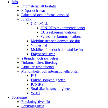
Info
Infomaterial att beställa
Frågor och svar
Faktablad och informationsblad
Juridik
Gränsvärden
ICNIRP:s rekommendationer
EU:s rekommendationer
Svenska rekommendationer
Mobilmaster och domstolsbeslut
Vittnesmål
Mobiltelefoner och domstolsbeslut
Frågor och svar
Yttranden och skrivelser
Dokumentärer, föredrag
Appeller, resolutioner
Myndigheter och internationella organ
EU
Folkhälsomyndigheten
ICNIRP
Strålsäkerhetsmyndigheten
WHO
Forskning
Forskningsöversikt
Forskningslista