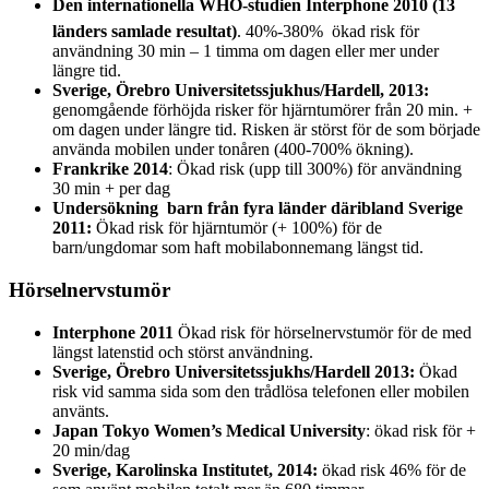
Den internationella WHO-studien
Interphone
2010 (13
länders samlade resultat)
. 40%-380% ökad risk för
användning 30 min – 1 timma om dagen eller mer under
längre tid.
Sverige, Örebro Universitetssjukhus/Hardell, 2013:
genomgående förhöjda risker för hjärntumörer från 20 min. +
om dagen under längre tid. Risken är störst för de som började
använda mobilen under tonåren (400-700% ökning).
Frankrike 2014
: Ökad risk (upp till 300%) för användning
30 min + per dag
Undersökning barn från fyra länder däribland Sverige
2011:
Ökad risk för hjärntumör (+ 100%) för de
barn/ungdomar som haft mobilabonnemang längst tid.
Hörselnervstumör
Interphone
2011
Ökad risk för hörselnervstumör för de med
längst latenstid och störst användning.
Sverige, Örebro
Universitetssjukhs/Hardell
2013:
Ökad
risk vid samma sida som den trådlösa telefonen eller mobilen
använts.
Japan Tokyo
Women’s
Medical University
: ökad risk för +
20 min/dag
Sverige, Karolinska Institutet, 2014:
ökad risk 46% för de