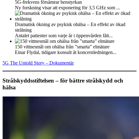
5G-frekvens försämrar benstyrkan
Ny forskning visar att exponering för 3,5 GHz som ...
Dramatisk ökning av psykisk ohälsa – En effekt av ökad
strålning
Antalet patienter som varje år i öppenvården fått...
150 vittnesmål om ohälsa från ”smarta” elmätare
Einar Flydal, tidigare konsult åt koncernledningen...
5G The Untold Story – Dokumentär
Strålskyddsstiftelsen – för bättre strålskydd och
hälsa