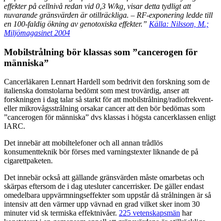
effekter på cellnivå redan vid 0,3 W/kg, visar detta tydligt att
nuvarande gränsvärden är otillräckliga. – RF-exponering ledde till
en 100-faldig ökning av genotoxiska effekter.”
Källa: Nilsson, M.;
Miljömagasinet 2004
Mobilstrålning bör klassas som ”cancerogen för
människa”
Cancerläkaren Lennart Hardell som bedrivit den forskning som de
italienska domstolarna bedömt som mest trovärdig, anser att
forskningen i dag talar så starkt för att mobilstrålning/radiofrekvent-
eller mikrovågsstrålning orsakar cancer att den bör bedömas som
”cancerogen för människa” dvs klassas i högsta cancerklassen enligt
IARC.
Det innebär att mobiltelefoner och all annan trådlös
konsumentteknik bör förses med varningstexter liknande de på
cigarettpaketen.
Det innebär också att gällande gränsvärden måste omarbetas och
skärpas eftersom de i dag utesluter cancerrisker. De gäller endast
omedelbara uppvärmningseffekter som uppstår då strålningen är så
intensiv att den värmer upp vävnad en grad vilket sker inom 30
minuter vid sk termiska effektnivåer.
225 vetenskapsmän
har