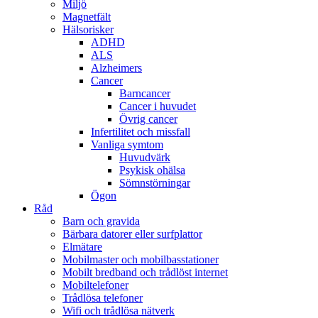
Miljö
Magnetfält
Hälsorisker
ADHD
ALS
Alzheimers
Cancer
Barncancer
Cancer i huvudet
Övrig cancer
Infertilitet och missfall
Vanliga symtom
Huvudvärk
Psykisk ohälsa
Sömnstörningar
Ögon
Råd
Barn och gravida
Bärbara datorer eller surfplattor
Elmätare
Mobilmaster och mobilbasstationer
Mobilt bredband och trådlöst internet
Mobiltelefoner
Trådlösa telefoner
Wifi och trådlösa nätverk