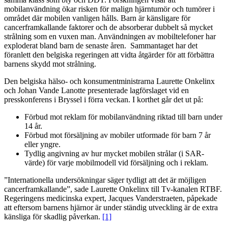
mobilanvändning ökar risken för malign hjärntumör och tumörer i
området där mobilen vanligen hålls. Barn är känsligare för
cancerframkallande faktorer och de absorberar dubbelt så mycket
strålning som en vuxen man. Användningen av mobiltelefoner har
exploderat bland barn de senaste åren. Sammantaget har det
föranlett den belgiska regeringen att vidta åtgärder för att förbättra
barnens skydd mot strålning.
Den belgiska hälso- och konsumentministrarna Laurette Onkelinx
och Johan Vande Lanotte presenterade lagförslaget vid en
presskonferens i Bryssel i förra veckan. I korthet går det ut på:
Förbud mot reklam för mobilanvändning riktad till barn under
14 år.
Förbud mot försäljning av mobiler utformade för barn 7 år
eller yngre.
Tydlig angivning av hur mycket mobilen strålar (i SAR-
värde) för varje mobilmodell vid försäljning och i reklam.
”Internationella undersökningar säger tydligt att det är möjligen
cancerframkallande”, sade Laurette Onkelinx till Tv-kanalen RTBF.
Regeringens medicinska expert, Jacques Vanderstraeten, påpekade
att eftersom barnens hjärnor är under ständig utveckling är de extra
känsliga för skadlig påverkan.
[1]