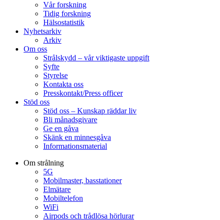
Vår forskning
Tidig forskning
Hälsostatistik
Nyhetsarkiv
Arkiv
Om oss
Strålskydd – vår viktigaste uppgift
Syfte
Styrelse
Kontakta oss
Presskontakt/Press officer
Stöd oss
Stöd oss – Kunskap räddar liv
Bli månadsgivare
Ge en gåva
Skänk en minnesgåva
Informationsmaterial
Om strålning
5G
Mobilmaster, basstationer
Elmätare
Mobiltelefon
WiFi
Airpods och trådlösa hörlurar