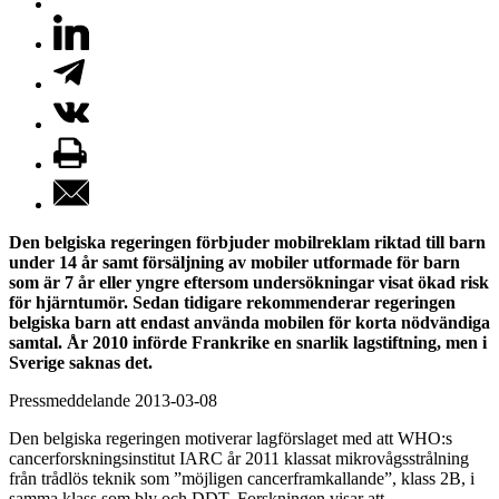
Den belgiska regeringen förbjuder mobilreklam riktad till barn
under 14 år samt försäljning av mobiler utformade för barn
som är 7 år eller yngre eftersom undersökningar visat ökad risk
för hjärntumör. Sedan tidigare rekommenderar regeringen
belgiska barn att endast använda mobilen för korta nödvändiga
samtal. År 2010 införde Frankrike en snarlik lagstiftning, men i
Sverige saknas det.
Pressmeddelande 2013-03-08
Den belgiska regeringen motiverar lagförslaget med att WHO:s
cancerforskningsinstitut IARC år 2011 klassat mikrovågsstrålning
från trådlös teknik som ”möjligen cancerframkallande”, klass 2B, i
samma klass som bly och DDT. Forskningen visar att