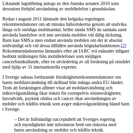
Liknande lagstiftning antogs av den franska senaten 2010 som
dessutom förbjöd användning av mobiltelefon i grundskolan.
Redan i augusti 2011 lämnade den belgiska regeringen
rekommendationer om att minska hälsoriskerna genom att undvika
långa och onödiga mobilsamtal, hellre sända SMS än samtala samt
använda handsfree och inte använda mobilen vid dålig täckning.
Barn kan SMS:a men endast använda mobilen om det är absolut
nödvändigt och vid dessa tillfällen använda högtalarfunktionen.
[2]
Rekommendationerna lämnades efter att IARC två månader tidigare
bedömt strålningen från mobiltelefoner som möjligen
cancerframkallande, efter en utvärdering av all forskning på området
med hjälp av 31 internationella experter.
I Sverige saknas fortfarande försiktighetsrekommendationer om
barns mobilanvändning till skillnad från många andra EU-länder.
Trots att forskningen alltmer visar att mobilanvändning och
mikrovågsstrålning ökar risken för exempelvis sömnsvårigheter,
huvudvärk, psykisk ohälsa och cancer ökar användningen av
mobiler och trådlös teknik som avger mikrovågsstrålning bland barn
i Sverige.
– Det är fullständigt oacceptabelt att Sveriges regering
och myndigheter inte informerar brett om riskerna med
barns användning av mobiler och trådlös teknik.