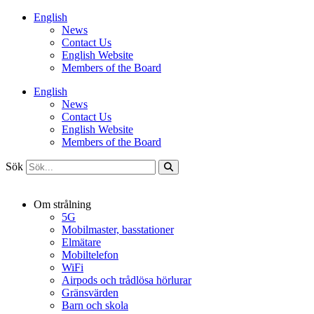
Hoppa
English
till
News
innehåll
Contact Us
English Website
Members of the Board
English
News
Contact Us
English Website
Members of the Board
Sök
Om strålning
5G
Mobilmaster, basstationer
Elmätare
Mobiltelefon
WiFi
Airpods och trådlösa hörlurar
Gränsvärden
Barn och skola