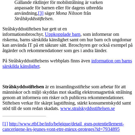
Gällande riktlinjer för mobilstrålning är varken
anpassade för barnen eller för dagens utbredda
användning,
[3]
säger
Mona Nilsson
från
Strålskyddsstiftelsen
.
Strålskyddsstiftelsen har gett ut en
informationsbroschyr,
Uppkopplade barn
, som informerar om
riskerna, barns särskilda känslighet samt om hur barn och ungdomar
kan använda IT på ett säkrare sätt. Broschyren ger också exempel på
åtgärder och rekommendationer som ges i andra länder.
På Strålskyddsstiftelsens webbplats finns även
information om barns
särskilda känslighet
.
Strålskyddsstiftelsen
är en insamlingsstiftelse som arbetar för att
människor och miljö skyddas mot skadlig elektromagnetisk strålning
genom att informera om risker och publicera rekommendationer.
Stiftelsen verkar för skärpt lagstiftning, stärkt konsumentskydd samt
stöd till de som redan skadats.
www.stralskyddsstiftelsen.se
[1]
http://www.rtbf.be/info/belgique/detail_gsm-potentiellement-
cancerigene-les-jeunes-vont-etre-mieux-proteges?id=7934895