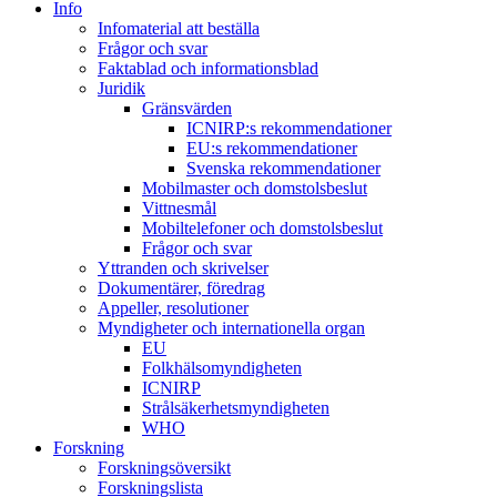
Info
Infomaterial att beställa
Frågor och svar
Faktablad och informationsblad
Juridik
Gränsvärden
ICNIRP:s rekommendationer
EU:s rekommendationer
Svenska rekommendationer
Mobilmaster och domstolsbeslut
Vittnesmål
Mobiltelefoner och domstolsbeslut
Frågor och svar
Yttranden och skrivelser
Dokumentärer, föredrag
Appeller, resolutioner
Myndigheter och internationella organ
EU
Folkhälsomyndigheten
ICNIRP
Strålsäkerhetsmyndigheten
WHO
Forskning
Forskningsöversikt
Forskningslista