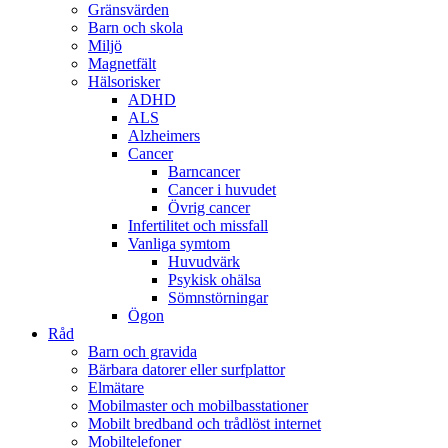
Gränsvärden
Barn och skola
Miljö
Magnetfält
Hälsorisker
ADHD
ALS
Alzheimers
Cancer
Barncancer
Cancer i huvudet
Övrig cancer
Infertilitet och missfall
Vanliga symtom
Huvudvärk
Psykisk ohälsa
Sömnstörningar
Ögon
Råd
Barn och gravida
Bärbara datorer eller surfplattor
Elmätare
Mobilmaster och mobilbasstationer
Mobilt bredband och trådlöst internet
Mobiltelefoner