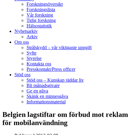
Forskningsöversikt
Forskningslista
Vår forskning
Tidig forskning
Hälsostatistik
Nyhetsarkiv
Arkiv
Om oss
Strålskydd – vår viktigaste uppgift
Syfte
Styrelse
Kontakta oss
Presskontakt/Press officer
Stöd oss
Stöd oss – Kunskap räddar liv
Bli månadsgivare
Ge en gåva
Skänk en minnesgåva
Informationsmaterial
Belgien lagstiftar om förbud mot reklam
för mobilanvändning