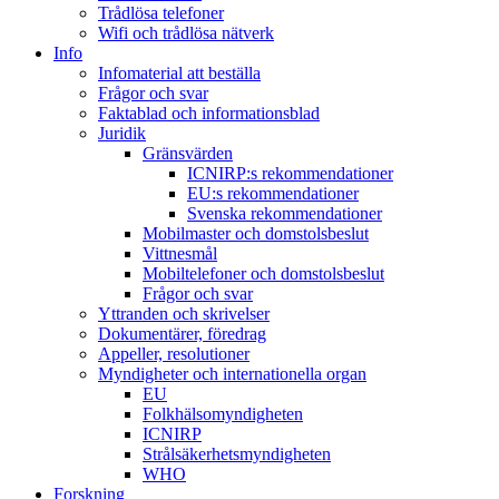
Trådlösa telefoner
Wifi och trådlösa nätverk
Info
Infomaterial att beställa
Frågor och svar
Faktablad och informationsblad
Juridik
Gränsvärden
ICNIRP:s rekommendationer
EU:s rekommendationer
Svenska rekommendationer
Mobilmaster och domstolsbeslut
Vittnesmål
Mobiltelefoner och domstolsbeslut
Frågor och svar
Yttranden och skrivelser
Dokumentärer, föredrag
Appeller, resolutioner
Myndigheter och internationella organ
EU
Folkhälsomyndigheten
ICNIRP
Strålsäkerhetsmyndigheten
WHO
Forskning