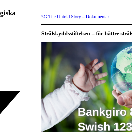
giska
5G The Untold Story – Dokumentär
Strålskyddsstiftelsen – för bättre str