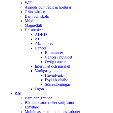
WiFi
Airpods och trådlösa hörlurar
Gränsvärden
Barn och skola
Miljö
Magnetfält
Hälsorisker
ADHD
ALS
Alzheimers
Cancer
Barncancer
Cancer i huvudet
Övrig cancer
Infertilitet och missfall
Vanliga symtom
Huvudvärk
Psykisk ohälsa
Sömnstörningar
Ögon
Råd
Barn och gravida
Bärbara datorer eller surfplattor
Elmätare
Mobilmaster och mobilbasstationer