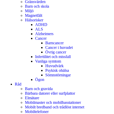
Gränsvärden
Barn och skola
Miljö
Magnetfält
Hälsorisker
ADHD
ALS
Alzheimers
Cancer
Barncancer
Cancer i huvudet
Övrig cancer
Infertilitet och missfall
Vanliga symtom
Huvudvärk
Psykisk ohälsa
Sömnstörningar
Ögon
Råd
Barn och gravida
Bärbara datorer eller surfplattor
Elmätare
Mobilmaster och mobilbasstationer
Mobilt bredband och trådlöst internet
Mobiltelefoner