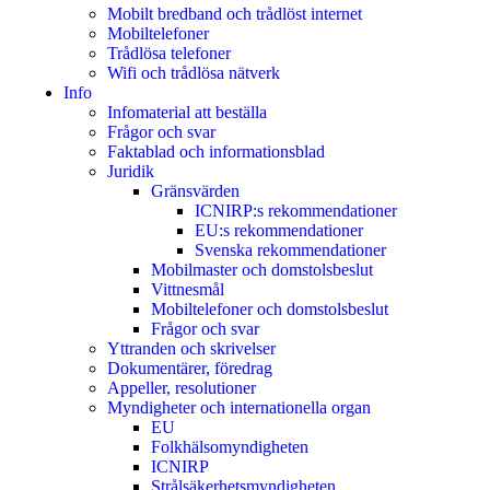
Mobilt bredband och trådlöst internet
Mobiltelefoner
Trådlösa telefoner
Wifi och trådlösa nätverk
Info
Infomaterial att beställa
Frågor och svar
Faktablad och informationsblad
Juridik
Gränsvärden
ICNIRP:s rekommendationer
EU:s rekommendationer
Svenska rekommendationer
Mobilmaster och domstolsbeslut
Vittnesmål
Mobiltelefoner och domstolsbeslut
Frågor och svar
Yttranden och skrivelser
Dokumentärer, föredrag
Appeller, resolutioner
Myndigheter och internationella organ
EU
Folkhälsomyndigheten
ICNIRP
Strålsäkerhetsmyndigheten