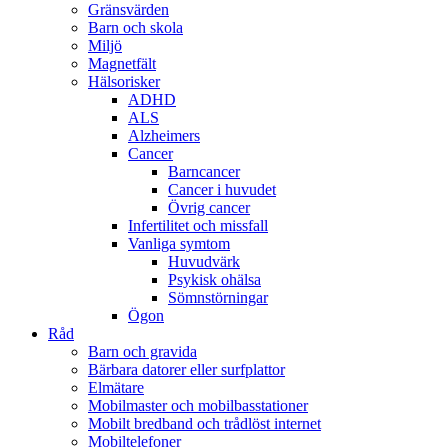
Gränsvärden
Barn och skola
Miljö
Magnetfält
Hälsorisker
ADHD
ALS
Alzheimers
Cancer
Barncancer
Cancer i huvudet
Övrig cancer
Infertilitet och missfall
Vanliga symtom
Huvudvärk
Psykisk ohälsa
Sömnstörningar
Ögon
Råd
Barn och gravida
Bärbara datorer eller surfplattor
Elmätare
Mobilmaster och mobilbasstationer
Mobilt bredband och trådlöst internet
Mobiltelefoner