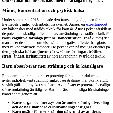
som skyddar människors hälsa med tillräckliga marginaler.
Minne, koncentration och psykisk hälsa
Under sommaren 2016 lämnade den franska myndigheten för
livsmedels-, miljö- och arbetslivssäkerhet,
Anses
, en
expertrapport
om hälsorisker med trådlös teknik för barn år.
Anses
pekar särskilt ut
de potentiellt skadliga effekterna av användning av trådlös teknik för
barns
kognitiva förmåga (minne, koncentration, språk
, mm) där
man anser de studier som visat sådana negativa effekter har gjorts
med välkontrollerade metoder. De pekar även på möjliga effekter på
den psykiska hälsan (huvudvärk, sömnstörningar, trötthet,
stress, ångest, irritabilitet
) av hög användning av trådlös teknik.
Barn absorberar mer strålning och är känsligare
Rapporten noterar att barns exponering för olika produkter som
avger radiofrekvent strålning (mikrovågsstrålning) har ökat kraftigt,
särskilt gällande mycket små barn. Även foster exponeras i betydligt
större omfattning än tidigare. Barn är särskilt känsliga för strålningen
bland annat genom att
Barns organ och nervsystem är under ständig utveckling
och de har snabbare cellomvandlingshastighet
.
Barn utsätts för mer strålning på grund av att deras