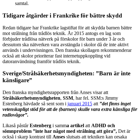
samtal.
Tidigare åtgärder i Frankrike för bättre skydd
Redan tidigare har Frankrike lagstiftat för att skydda barnen bättre
mot strålning från trådlös teknik. År 2015 antogs en lag som
förbjuder trådlösa nätverk på förskolor för barn under 3 år och
dessutom ska nätverken vara avstängda i skolor då de inte aktivt
används i undervisningen. Den franska skollagen rekommenderar
också att skolor prioriterar fast internetuppkoppling vid
datoranvändning framför trådlös teknik.
Sverige/Strålsäkerhetsmyndigheten: ”Barn är inte
känsligare”
Den franska myndighetsrapporten från Anses visar att
Strålsäkerhetsmyndigheten
,
SSM
, har fel. SSM:s Jimmy
Estenberg hävdade så sent som i
januari 2015
att
”det finns inget
vetenskapligt stöd för att de (barnen) skulle vara extra känsliga för
radiovågor”.
Likaså påstår
Estenberg
i samm
a artikel
att
ADHD och
sömnproblem ”inte har något med strålning att göra”,
Det är
också i skarp kontrast till
Anses
slutsats att tekniken kan orsaka