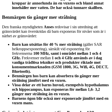
kroppar är annorlunda än en vuxens och bland annat
innehåller mer vatten. De har också tunnare skallben.
Benmärgen tio gånger mer strålning
Den franska myndigheten
Anses
redovisar i sin utredning att
gränsvärdet kan överskridas då barn exponeras för nivåer som är i
närhet av gränsvärdet:
Barn kan utsättas för 40 % mer strålning
(gäller SAR
helkroppsexponering), särskilt vid exponering för
frekvenserna
100 MHz, samt i området mellan 1 och 4
GHz.
Frekvenser mellan
1 och 4 GHz används av i dag
vanliga trådlösa tekniker och produkter riktade mot
konsumentmarknaden (GSM 1800, 3G, Wifi, 4G, DECT,
Bluetooth).
Benmärgen hos barn kan absorbera tio gånger mer
strålning
jämfört med en vuxen.
Vissa delar av ett barns huvud, exempelvis hypothalamus
och hippocampus, kan exponeras för mellan 1,6- 3,2
gånger mer strålning än en vuxen.
Barnens ögon blir också mer exponerade jämfört med en
vuxen mans.