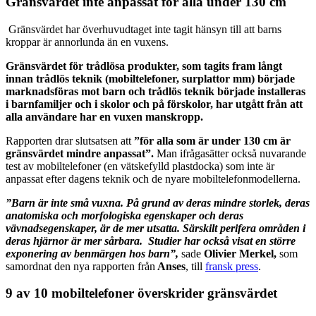
Gränsvärdet inte anpassat för alla under 130 cm
Gränsvärdet har överhuvudtaget inte tagit hänsyn till att barns
kroppar är annorlunda än en vuxens.
Gränsvärdet för trådlösa produkter, som tagits fram långt
innan trådlös teknik (mobiltelefoner, surplattor mm) började
marknadsföras mot barn och trådlös teknik började installeras
i barnfamiljer och i skolor och på förskolor, har utgått från att
alla användare har en vuxen manskropp.
Rapporten drar slutsatsen att
”för alla som är under 130 cm är
gränsvärdet mindre anpassat”.
Man ifrågasätter också nuvarande
test av mobiltelefoner (en vätskefylld plastdocka) som inte är
anpassat efter dagens teknik och de nyare mobiltelefonmodellerna.
”Barn är inte små vuxna. På grund av deras mindre storlek, deras
anatomiska och morfologiska egenskaper och deras
vävnadsegenskaper, är de mer utsatta. Särskilt perifera områden i
deras hjärnor är mer sårbara. Studier har också visat en större
exponering av benmärgen hos barn”,
sade
Olivier Merkel,
som
samordnat den nya rapporten från
Anses
, till
fransk press
.
9 av 10 mobiltelefoner överskrider gränsvärdet