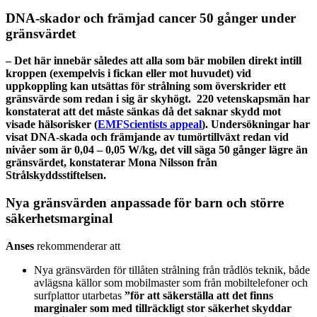
DNA-skador och främjad cancer 50 gånger under
gränsvärdet
– Det här innebär således att alla som bär mobilen direkt intill
kroppen (exempelvis i fickan eller mot huvudet) vid
uppkoppling kan utsättas för strålning som överskrider ett
gränsvärde som redan i sig är skyhögt. 220 vetenskapsmän har
konstaterat att det måste sänkas då det saknar skydd mot
visade hälsorisker (
EMFScientists appeal
). Undersökningar har
visat DNA-skada och främjande av tumörtillväxt redan vid
nivåer som är 0,04 – 0,05 W/kg, det vill säga 50 gånger lägre än
gränsvärdet, konstaterar Mona Nilsson från
Strålskyddsstiftelsen.
Nya gränsvärden anpassade för barn och större
säkerhetsmarginal
Anses
rekommenderar att
Nya gränsvärden för tillåten strålning från trådlös teknik, både
avlägsna källor som mobilmaster som från mobiltelefoner och
surfplattor utarbetas
”för att säkerställa att det finns
marginaler som med tillräckligt stor säkerhet skyddar