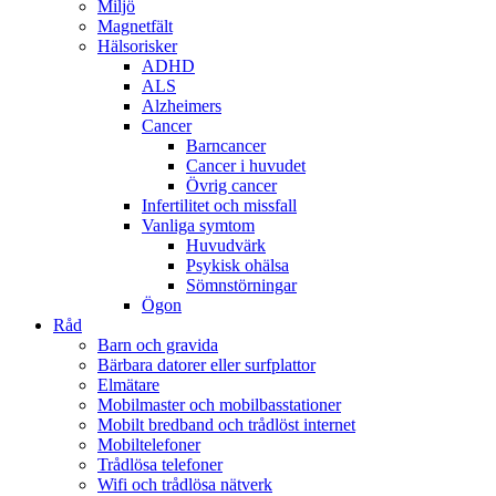
Miljö
Magnetfält
Hälsorisker
ADHD
ALS
Alzheimers
Cancer
Barncancer
Cancer i huvudet
Övrig cancer
Infertilitet och missfall
Vanliga symtom
Huvudvärk
Psykisk ohälsa
Sömnstörningar
Ögon
Råd
Barn och gravida
Bärbara datorer eller surfplattor
Elmätare
Mobilmaster och mobilbasstationer
Mobilt bredband och trådlöst internet
Mobiltelefoner
Trådlösa telefoner
Wifi och trådlösa nätverk