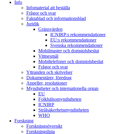
Info
Infomaterial att beställa
Frågor och svar
Faktablad och informationsblad
Juridik
Gränsvärden
ICNIRP:s rekommendationer
EU:s rekommendationer
Svenska rekommendationer
Mobilmaster och domstolsbeslut
Vittnesmål
Mobiltelefoner och domstolsbeslut
Frågor och svar
Yttranden och skrivelser
Dokumentärer, föredrag
Appeller, resolutioner
Myndigheter och internationella organ
EU
Folkhälsomyndigheten
ICNIRP
Strålsäkerhetsmyndigheten
WHO
Forskning
Forskningsöversikt
Forskningslista