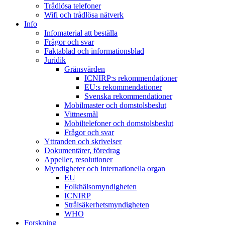
Trådlösa telefoner
Wifi och trådlösa nätverk
Info
Infomaterial att beställa
Frågor och svar
Faktablad och informationsblad
Juridik
Gränsvärden
ICNIRP:s rekommendationer
EU:s rekommendationer
Svenska rekommendationer
Mobilmaster och domstolsbeslut
Vittnesmål
Mobiltelefoner och domstolsbeslut
Frågor och svar
Yttranden och skrivelser
Dokumentärer, föredrag
Appeller, resolutioner
Myndigheter och internationella organ
EU
Folkhälsomyndigheten
ICNIRP
Strålsäkerhetsmyndigheten
WHO
Forskning