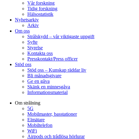
Vår forskning
Tidig forskning
Hälsostatistik
Nyhetsarkiv
Arkiv
Om oss
Strålskydd – vår viktigaste uppgift
Syfte
Styrelse
Kontakta oss
Presskontakt/Press officer
Stöd oss
Stöd oss – Kunskap räddar liv
Bli månadsgivare
Ge en gåva
Skänk en minnesgåva
Informationsmaterial
Om strålning
5G
Mobilmaster, basstationer
Elmätare
Mobiltelefon
WiFi
Airpods och trådlösa hörlurar