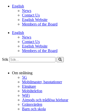
Hoppa
English
till
News
innehåll
Contact Us
English Website
Members of the Board
English
News
Contact Us
English Website
Members of the Board
Sök
Om strålning
5G
Mobilmaster, basstationer
Elmätare
Mobiltelefon
WiFi
Airpods och trådlösa hörlurar
Gränsvärden
Barn och skola