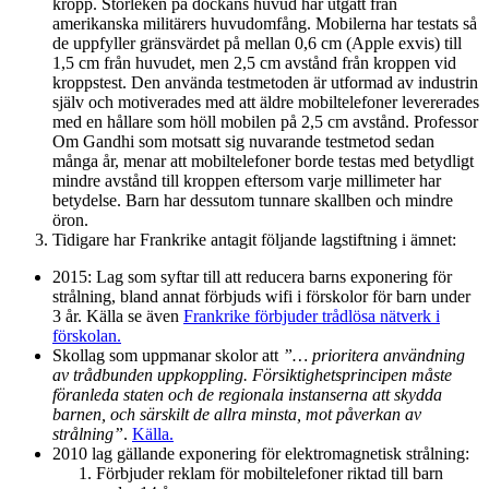
kropp. Storleken på dockans huvud har utgått från
amerikanska militärers huvudomfång. Mobilerna har testats så
de uppfyller gränsvärdet på mellan 0,6 cm (Apple exvis) till
1,5 cm från huvudet, men 2,5 cm avstånd från kroppen vid
kroppstest. Den använda testmetoden är utformad av industrin
själv och motiverades med att äldre mobiltelefoner levererades
med en hållare som höll mobilen på 2,5 cm avstånd. Professor
Om Gandhi som motsatt sig nuvarande testmetod sedan
många år, menar att mobiltelefoner borde testas med betydligt
mindre avstånd till kroppen eftersom varje millimeter har
betydelse. Barn har dessutom tunnare skallben och mindre
öron.
Tidigare har Frankrike antagit följande lagstiftning i ämnet:
2015: Lag som syftar till att reducera barns exponering för
strålning, bland annat förbjuds wifi i förskolor för barn under
3 år. Källa se även
Frankrike förbjuder trådlösa nätverk i
förskolan.
Skollag som uppmanar skolor att
”… prioritera användning
av trådbunden uppkoppling. Försiktighetsprincipen måste
föranleda staten och de regionala instanserna att skydda
barnen, och särskilt de allra minsta, mot påverkan av
strålning”
.
Källa.
2010 lag gällande exponering för elektromagnetisk strålning:
Förbjuder reklam för mobiltelefoner riktad till barn