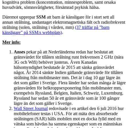
kognitiva problem (koncentration, minnesproblem, samt orsaka
huvudvärk, sömnsvårigheter, försämrad psykisk hälsa.
Däremot upprepar
SSM
att barn är känsligare för i stort sett all
annan strålning, undantaget elektromagnetiska fält och radiofrekvent
strålning (solen, strålning i vården, mm)
(37 träffar på ”barn
känsligare” på SSM:s webbplats)
.
Mer info:
Anses
pekar på att Nederländerna redan har beslutat att
gränsvärdet för tillåten strålning runt frekvensen 2 GHz (nära
3G och Wifi) behöver justeras. Även Kanadas
hälsomyndighet beslutade år 2015 att sänka gränsvärdet
något. År 2014 sänkte Indien gällande gränsvärde för tillåten
strålning från mobilmaster mm. Det är i dag 10 ggr lägre än
det som gäller i Sverige. Flera länder har sedan många år lägre
gränsvärden för helkroppsexponering från mobilmaster mm,
exempelvis Ryssland, Belgien, Italien, Schweiz, Luxemburg.
Ryssland har sedan 50 år ett gränsvärde som är 100 gånger
lägre än det som gäller i Sverige.
Wall Street Journal
redovisade i en artikel den 6 juli 2016 hur
mobiltelefoner testas i USA. För att mäta den absorberade
strålningen (SAR) hålls mobilen mot en docka fylld med en
vätska som hävdas ha samma egenskaper som en människas