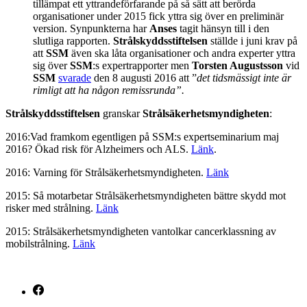
tillämpat ett yttrandeförfarande på så sätt att berörda
organisationer under 2015 fick yttra sig över en preliminär
version. Synpunkterna har
Anses
tagit hänsyn till i den
slutliga rapporten.
Strålskyddsstiftelsen
ställde i juni krav på
att
SSM
även ska låta organisationer och andra experter yttra
sig över
SSM
:s expertrapporter men
Torsten Augustsson
vid
SSM
svarade
den 8 augusti 2016 att ”
det tidsmässigt inte är
rimligt att ha någon remissrunda”.
Strålskyddsstiftelsen
granskar
Strålsäkerhetsmyndigheten
:
2016:Vad framkom egentligen på SSM:s expertseminarium maj
2016? Ökad risk för Alzheimers och ALS.
Länk
.
2016: Varning för Strålsäkerhetsmyndigheten.
Länk
2015: Så motarbetar Strålsäkerhetsmyndigheten bättre skydd mot
risker med strålning.
Länk
2015: Strålsäkerhetsmyndigheten vantolkar cancerklassning av
mobilstrålning.
Länk