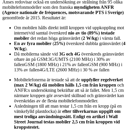
Anses redovisar också en undersökning av strålning från 95 olika
mobiltelefonmodeller som den franska
myndigheten ANFR
(Agence nationale de fréquences, motsvarande PTS i Sverige)
genomförde år 2015. Resultatet är:
Om mobilen hålls direkt intill kroppen vid uppkoppling mot
internet/vid samtal överskred
nio av tio (89%) testade
mobiler
det redan höga gränsvärdet (
2 W/kg
) i värsta fall.
En av fyra mobiler
(
25%)
överskred dubbla gränsvärdet (
4
W/kg
).
Då mobilerna sände vid
3G och 4G
överskreds gränsvärdet
oftare än på GSM:3G/UMTS (2100 MHz) i 30% av
fallenGSM (1800 MHz) i 21% av fallenGSM (900 MHz) i
13% av fallen4G/LTE (2600 MHz) i 30 % av fallen
Mobiltelefonerna är testade så att de
uppfyller regelverket
(max 2 W/kg) då mobilen hålls
1,5 cm från kroppen
och
ANFR:s undersökning bekräftar att så är fallet. Men 1,5 cm
närmare kroppen gör avsevärd skillnad och gränsvärdet kan
överskridas av de flesta mobiltelefonmodeller.
Anledningen till att man testar 1,5 cm från en kropp (på en
vätskefylld plastdocka) är
efter tillverkarnas uppgift om
mest troliga användningssätt. Enligt en artikel i Wall
Street Journal testas mobiler 2,5 cm från kroppen vid
kroppstestet.