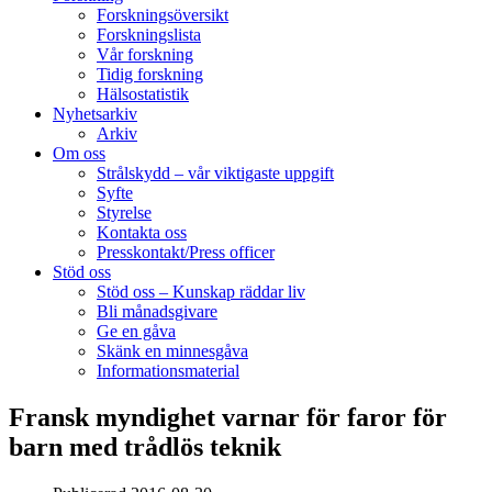
Forskningsöversikt
Forskningslista
Vår forskning
Tidig forskning
Hälsostatistik
Nyhetsarkiv
Arkiv
Om oss
Strålskydd – vår viktigaste uppgift
Syfte
Styrelse
Kontakta oss
Presskontakt/Press officer
Stöd oss
Stöd oss – Kunskap räddar liv
Bli månadsgivare
Ge en gåva
Skänk en minnesgåva
Informationsmaterial
Fransk myndighet varnar för faror för
barn med trådlös teknik