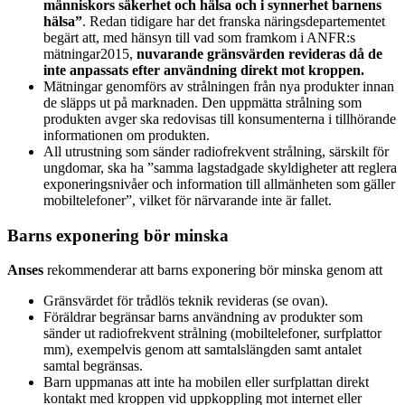
människors säkerhet och hälsa och i synnerhet barnens
hälsa”
. Redan tidigare har det franska näringsdepartementet
begärt att, med hänsyn till vad som framkom i ANFR:s
mätningar2015,
nuvarande gränsvärden revideras
då de
inte anpassats efter
användning direkt mot kroppen.
Mätningar genomförs av strålningen från nya produkter innan
de släpps ut på marknaden. Den uppmätta strålning som
produkten avger ska redovisas till konsumenterna i tillhörande
informationen om produkten.
All utrustning som sänder radiofrekvent strålning, särskilt för
ungdomar, ska ha ”samma lagstadgade skyldigheter att reglera
exponeringsnivåer och information till allmänheten som gäller
mobiltelefoner”, vilket för närvarande inte är fallet.
Barns exponering bör minska
Anses
rekommenderar att barns exponering bör minska genom att
Gränsvärdet för trådlös teknik revideras (se ovan).
Föräldrar begränsar barns användning av produkter som
sänder ut radiofrekvent strålning (mobiltelefoner, surfplattor
mm), exempelvis genom att samtalslängden samt antalet
samtal begränsas.
Barn uppmanas att inte ha mobilen eller surfplattan direkt
kontakt med kroppen vid uppkoppling mot internet eller