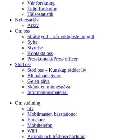
Vår forskning
Tidig forskning
Hälsostatistik
Nyhetsarkiv
Arkiv
Om oss
Strålskydd – vår viktigaste uppgift
Syfte
Styrelse
Kontakta oss
Presskontakt/Press officer
Stöd oss
Stöd oss – Kunskap räddar liv
Bli månadsgivare
Ge en gåva
Skänk en minnesgåva
Informationsmaterial
Om strålning
5G
Mobilmaster, basstationer
Elmätare
Mobiltelefon
WiFi
Airpods och trådlösa hörlurar