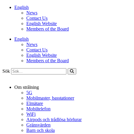
Hoppa
English
till
News
innehåll
Contact Us
English Website
Members of the Board
English
News
Contact Us
English Website
Members of the Board
Sök
Om strålning
5G
Mobilmaster, basstationer
Elmätare
Mobiltelefon
WiFi
Airpods och trådlösa hörlurar
Gränsvärden
Barn och skola