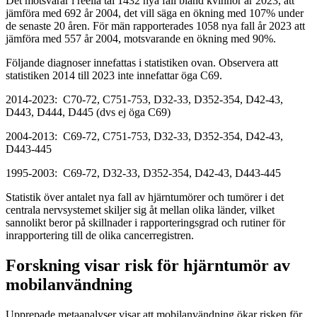
Det motsvarar i reella tal 1432 nya fall bland kvinnor år 2023, att
jämföra med 692 år 2004, det vill säga en ökning med 107% under
de senaste 20 åren. För män rapporterades 1058 nya fall år 2023 att
jämföra med 557 år 2004, motsvarande en ökning med 90%.
Följande diagnoser innefattas i statistiken ovan. Observera att
statistiken 2014 till 2023 inte innefattar öga C69.
2014-2023: C70-72, C751-753, D32-33, D352-354, D42-43,
D443, D444, D445 (dvs ej öga C69)
2004-2013: C69-72, C751-753, D32-33, D352-354, D42-43,
D443-445
1995-2003: C69-72, D32-33, D352-354, D42-43, D443-445
Statistik över antalet nya fall av hjärntumörer och tumörer i det
centrala nervsystemet skiljer sig åt mellan olika länder, vilket
sannolikt beror på skillnader i rapporteringsgrad och rutiner för
inrapportering till de olika cancerregistren.
Forskning visar risk för hjärntumör av
mobilanvändning
Upprepade metaanalyser visar att mobilanvändning ökar risken för