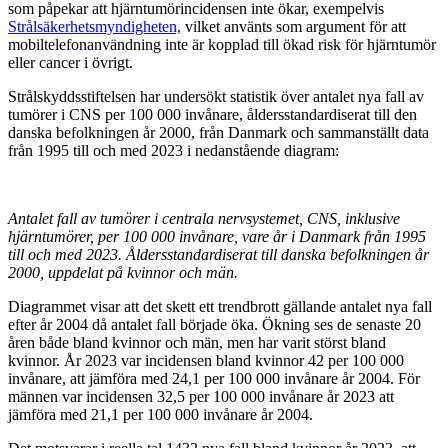
som påpekar att hjärntumörincidensen inte ökar, exempelvis
Strålsäkerhetsmyndigheten,
vilket använts som argument för att
mobiltelefonanvändning inte är kopplad till ökad risk för hjärntumör
eller cancer i övrigt.
Strålskyddsstiftelsen har undersökt statistik över antalet nya fall av
tumörer i CNS per 100 000 invånare, åldersstandardiserat till den
danska befolkningen år 2000, från Danmark och sammanställt data
från 1995 till och med 2023 i nedanstående diagram:
Antalet fall av tumörer i centrala nervsystemet, CNS, inklusive
hjärntumörer, per 100 000 invånare, vare år i Danmark från 1995
till och med 2023. Åldersstandardiserat till danska befolkningen år
2000, uppdelat på kvinnor och män.
Diagrammet visar att det skett ett trendbrott gällande antalet nya fall
efter år 2004 då antalet fall började öka. Ökning ses de senaste 20
åren både bland kvinnor och män, men har varit störst bland
kvinnor. År 2023 var incidensen bland kvinnor 42 per 100 000
invånare, att jämföra med 24,1 per 100 000 invånare år 2004. För
männen var incidensen 32,5 per 100 000 invånare år 2023 att
jämföra med 21,1 per 100 000 invånare år 2004.