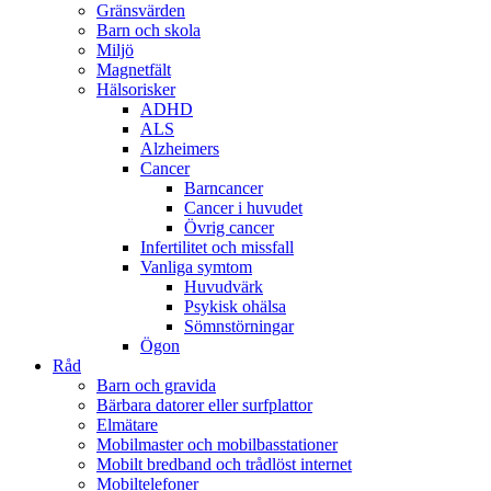
Gränsvärden
Barn och skola
Miljö
Magnetfält
Hälsorisker
ADHD
ALS
Alzheimers
Cancer
Barncancer
Cancer i huvudet
Övrig cancer
Infertilitet och missfall
Vanliga symtom
Huvudvärk
Psykisk ohälsa
Sömnstörningar
Ögon
Råd
Barn och gravida
Bärbara datorer eller surfplattor
Elmätare
Mobilmaster och mobilbasstationer
Mobilt bredband och trådlöst internet
Mobiltelefoner