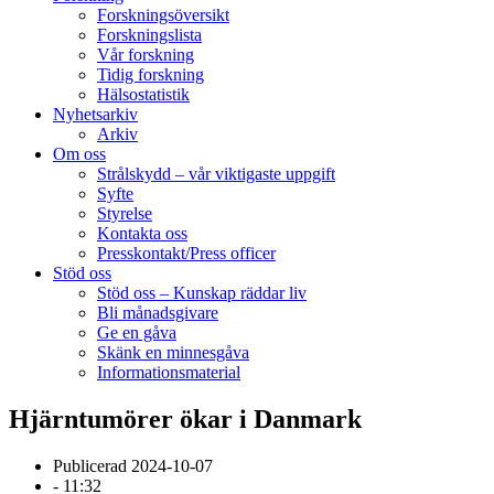
Forskningsöversikt
Forskningslista
Vår forskning
Tidig forskning
Hälsostatistik
Nyhetsarkiv
Arkiv
Om oss
Strålskydd – vår viktigaste uppgift
Syfte
Styrelse
Kontakta oss
Presskontakt/Press officer
Stöd oss
Stöd oss – Kunskap räddar liv
Bli månadsgivare
Ge en gåva
Skänk en minnesgåva
Informationsmaterial
Hjärntumörer ökar i Danmark
Publicerad
2024-10-07
-
11:32