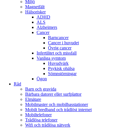
Miljö
Magnetfält
Hälsorisker
ADHD
ALS
Alzheimers
Cancer
Barncancer
Cancer i huvudet
Övrig cancer
Infertilitet och missfall
Vanliga symtom
Huvudvärk
Psykisk ohälsa
Sömnstörningar
Ögon
Råd
Barn och gravida
Bärbara datorer eller surfplattor
Elmätare
Mobilmaster och mobilbasstationer
Mobilt bredband och trådlöst internet
Mobiltelefoner
Trådlösa telefoner
Wifi och trådlösa nätverk