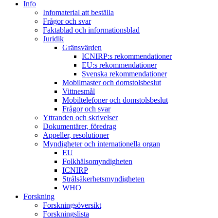
Info
Infomaterial att beställa
Frågor och svar
Faktablad och informationsblad
Juridik
Gränsvärden
ICNIRP:s rekommendationer
EU:s rekommendationer
Svenska rekommendationer
Mobilmaster och domstolsbeslut
Vittnesmål
Mobiltelefoner och domstolsbeslut
Frågor och svar
Yttranden och skrivelser
Dokumentärer, föredrag
Appeller, resolutioner
Myndigheter och internationella organ
EU
Folkhälsomyndigheten
ICNIRP
Strålsäkerhetsmyndigheten
WHO
Forskning
Forskningsöversikt
Forskningslista