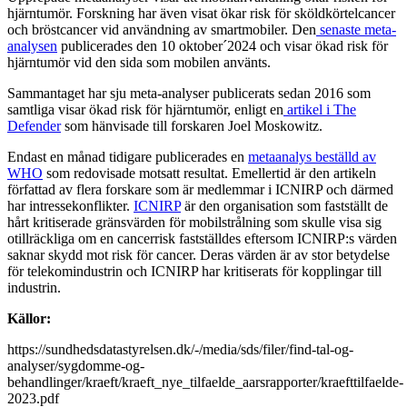
hjärntumör. Forskning har även visat ökar risk för sköldkörtelcancer
och bröstcancer vid användning av smartmobiler. Den
senaste meta-
analysen
publicerades den 10 oktober´2024 och visar ökad risk för
hjärntumör vid den sida som mobilen använts.
Sammantaget har sju meta-analyser publicerats sedan 2016 som
samtliga visar ökad risk för hjärntumör, enligt en
artikel i The
Defender
som hänvisade till forskaren Joel Moskowitz.
Endast en månad tidigare publicerades en
metaanalys beställd av
WHO
som redovisade motsatt resultat. Emellertid är den artikeln
författad av flera forskare som är medlemmar i ICNIRP och därmed
har intressekonflikter.
ICNIRP
är den organisation som fastställt de
hårt kritiserade gränsvärden för mobilstrålning som skulle visa sig
otillräckliga om en cancerrisk fastställdes eftersom ICNIRP:s värden
saknar skydd mot risk för cancer. Deras värden är av stor betydelse
för telekomindustrin och ICNIRP har kritiserats för kopplingar till
industrin.
Källor:
https://sundhedsdatastyrelsen.dk/-/media/sds/filer/find-tal-og-
analyser/sygdomme-og-
behandlinger/kraeft/kraeft_nye_tilfaelde_aarsrapporter/kraefttilfaelde-
2023.pdf