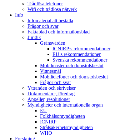
Trådlösa telefoner
Wifi och trådlösa nätverk
Info
Infomaterial att beställa
Frågor och svar
Faktablad och informationsblad
Juridik
Gränsvärden
ICNIRP:s rekommendationer
EU:s rekommendationer
Svenska rekommendationer
Mobilmaster och domstolsbeslut
Vittnesmål
Mobiltelefoner och domstolsbeslut
Frågor och svar
Yttranden och skrivelser
Dokumentärer, föredrag
Appeller, resolutioner
Myndigheter och internationella organ
EU
Folkhälsomyndigheten
ICNIRP
Strålsäkerhetsmyndigheten
WHO
Forskning