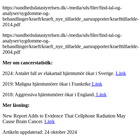
https://sundhedsdatastyrelsen.dk/-/media/sds/filer/find-tal-og-
analyser/sygdomme-og-
behandlinger/kraeft/kraeft_nye_tilfaelde_aarsrapporter/kraefttilfaelde-
2014.pdf
https://sundhedsdatastyrelsen.dk/-/media/sds/filer/find-tal-og-
analyser/sygdomme-og-
behandlinger/kraeft/kraeft_nye_tilfaelde_aarsrapporter/kraefttilfaelde-
2004.pdf
Mer om cancerstatistik:
2024: Antalet fall av elakartad hjärntumör ökar i Sverige.
Länk
2019: Maligna hjärntumörer ökar i Frankrike
Länk
2018: Aggressiva hjärntumörer ökar i England.
Länk
Mer läsning:
New Report Adds to Evidence That Cellphone Radiation May
Cause Brain Cancer.
Länk
Artikeln uppdaterad: 24 oktober 2024