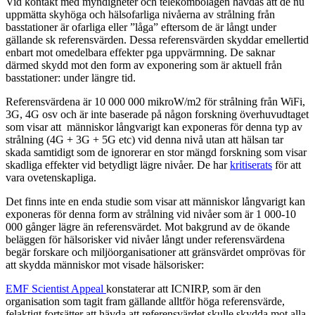
Vid kontakt med myndigheter och telekombolagen hävdas att de nu
uppmätta skyhöga och hälsofarliga nivåerna av strålning från
basstationer är ofarliga eller ”låga” eftersom de är långt under
gällande sk referensvärden. Dessa referensvärden skyddar emellertid
enbart mot omedelbara effekter pga uppvärmning. De saknar
därmed skydd mot den form av exponering som är aktuell från
basstationer: under längre tid.
Referensvärdena är 10 000 000 mikroW/m2 för strålning från WiFi,
3G, 4G osv och är inte baserade på någon forskning överhuvudtaget
som visar att människor långvarigt kan exponeras för denna typ av
strålning (4G + 3G + 5G etc) vid denna nivå utan att hälsan tar
skada samtidigt som de ignorerar en stor mängd forskning som visar
skadliga effekter vid betydligt lägre nivåer. De har
kritiserats
för att
vara ovetenskapliga.
Det finns inte en enda studie som visar att människor långvarigt kan
exponeras för denna form av strålning vid nivåer som är 1 000-10
000 gånger lägre än referensvärdet. Mot bakgrund av de ökande
beläggen för hälsorisker vid nivåer långt under referensvärdena
begär forskare och miljöorganisationer att gränsvärdet omprövas för
att skydda människor mot visade hälsorisker:
EMF Scientist Appeal
konstaterar att ICNIRP, som är den
organisation som tagit fram gällande alltför höga referensvärde,
felaktigt fortsätter att hävda att referensvärdet skulle skydda mot alla