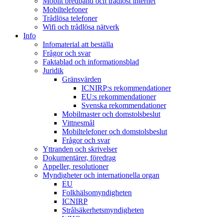
Mobilt bredband och trådlöst internet
Mobiltelefoner
Trådlösa telefoner
Wifi och trådlösa nätverk
Info
Infomaterial att beställa
Frågor och svar
Faktablad och informationsblad
Juridik
Gränsvärden
ICNIRP:s rekommendationer
EU:s rekommendationer
Svenska rekommendationer
Mobilmaster och domstolsbeslut
Vittnesmål
Mobiltelefoner och domstolsbeslut
Frågor och svar
Yttranden och skrivelser
Dokumentärer, föredrag
Appeller, resolutioner
Myndigheter och internationella organ
EU
Folkhälsomyndigheten
ICNIRP
Strålsäkerhetsmyndigheten