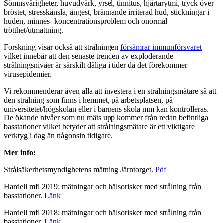
Sömnsvårigheter, huvudvärk, yrsel, tinnitus, hjärtarytmi, tryck över
bröstet, stresskänsla, ångest, brännande irriterad hud, stickningar i
huden, minnes- koncentrationsproblem och onormal
trötthet/utmattning.
Forskning visar också att strålningen
försämrar immunförsvaret
vilket innebär att den senaste trenden av exploderande
strålningsnivåer är särskilt dåliga i tider då det förekommer
virusepidemier.
Vi rekommenderar även alla att investera i en strålningsmätare så att
den strålning som finns i hemmet, på arbetsplatsen, på
universitetet/högskolan eller i barnens skola mm kan kontrolleras.
De ökande nivåer som nu mäts upp kommer från redan befintliga
basstationer vilket betyder att strålningsmätare är ett viktigare
verktyg i dag än någonsin tidigare.
Mer info:
Strålsäkerhetsmyndighetens mätning Järntorget.
Pdf
Hardell mfl 2019: mätningar och hälsorisker med strålning från
basstationer.
Länk
Hardell mfl 2018: mätningar och hälsorisker med strålning från
basstationer.
Länk