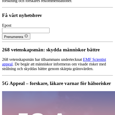
forskning och forskares rekommendationer.
Få vårt nyhetsbrev
Epost
Prenumerera
268 vetenskapsmän: skydda människor bättre
268 vetenskapsmän har tillsammans undertecknat
EMF Scientist
appeal
. De begär att människor informeras om visade risker med
strålning och skyddas bättre genom skärpta gränsvärden.
5G Appeal – forskare, läkare varnar för hälsorisker