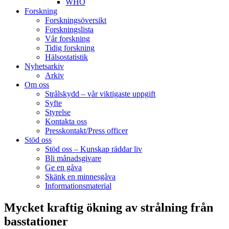
WHO
Forskning
Forskningsöversikt
Forskningslista
Vår forskning
Tidig forskning
Hälsostatistik
Nyhetsarkiv
Arkiv
Om oss
Strålskydd – vår viktigaste uppgift
Syfte
Styrelse
Kontakta oss
Presskontakt/Press officer
Stöd oss
Stöd oss – Kunskap räddar liv
Bli månadsgivare
Ge en gåva
Skänk en minnesgåva
Informationsmaterial
Mycket kraftig ökning av strålning från
basstationer