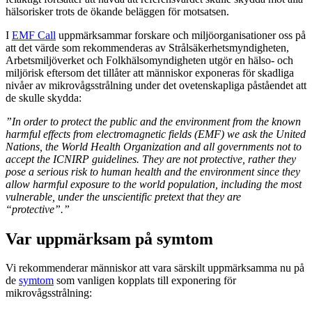
hälsorisker trots de ökande beläggen för motsatsen.
I
EMF Call
uppmärksammar forskare och miljöorganisationer oss på
att det värde som rekommenderas av Strålsäkerhetsmyndigheten,
Arbetsmiljöverket och Folkhälsomyndigheten utgör en hälso- och
miljörisk eftersom det tillåter att människor exponeras för skadliga
nivåer av mikrovågsstrålning under det ovetenskapliga påståendet att
de skulle skydda:
”In order to protect the public and the environment from the known
harmful effects from electromagnetic fields (EMF) we ask the United
Nations, the World Health Organization and all governments not to
accept the ICNIRP guidelines. They are not protective, rather they
pose a serious risk to human health and the environment since they
allow harmful exposure to the world population, including the most
vulnerable, under the unscientific pretext that they are
“protective”.”
Var uppmärksam på symtom
Vi rekommenderar människor att vara särskilt uppmärksamma nu på
de
symtom
som vanligen kopplats till exponering för
mikrovågsstrålning: