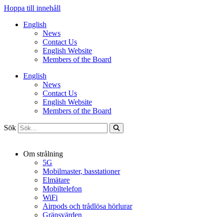
Hoppa till innehåll
English
News
Contact Us
English Website
Members of the Board
English
News
Contact Us
English Website
Members of the Board
Sök
Om strålning
5G
Mobilmaster, basstationer
Elmätare
Mobiltelefon
WiFi
Airpods och trådlösa hörlurar
Gränsvärden