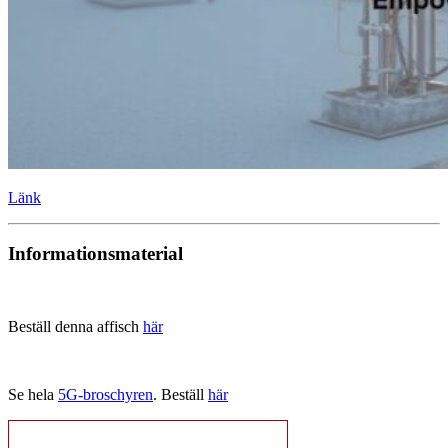
Länk
Informationsmaterial
Beställ denna affisch
här
Se hela
5G-broschyren
. Beställ
här