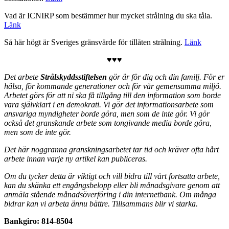
Vad är ICNIRP som bestämmer hur mycket strålning du ska tåla.
Länk
Så här högt är Sveriges gränsvärde för tillåten strålning.
Länk
♥♥♥
Det arbete
Strålskyddsstiftelsen
gör är för dig och din familj. För er
hälsa, för kommande generationer och för vår gemensamma miljö.
Arbetet görs för att ni ska få tillgång till den information som borde
vara självklart i en demokrati.
Vi gör det informationsarbete som
ansvariga myndigheter borde göra, men som de inte gör. Vi gör
också det granskande arbete som tongivande media borde göra,
men som de inte gör.
Det här noggranna granskningsarbetet tar tid och kräver ofta hårt
arbete innan varje ny artikel kan publiceras.
Om du tycker detta är viktigt och vill bidra till vårt fortsatta arbete,
kan du skänka ett engångsbelopp eller bli månadsgivare genom att
anmäla stående månadsöverföring i din internetbank. Om många
bidrar kan vi arbeta ännu bättre. Tillsammans blir vi starka.
Bankgiro: 814-8504