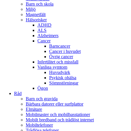
Barn och skola
Miljö
Magnetfält
Hälsorisker
ADHD
ALS
Alzheimers
Cancer
Barncancer
Cancer i huvudet
Övrig cancer
Infertilitet och missfall
Vanliga symtom
Huvudvärk
Psykisk ohälsa
Sömnstörningar
Ögon
Råd
Barn och gravida
Bärbara datorer eller surfplattor
Elmätare
Mobilmaster och mobilbasstationer
Mobilt bredband och trådlöst internet
Mobiltelefoner
Trådlösa telefoner