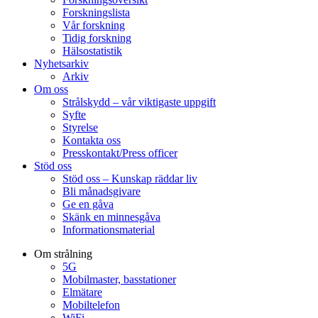
Forskningslista
Vår forskning
Tidig forskning
Hälsostatistik
Nyhetsarkiv
Arkiv
Om oss
Strålskydd – vår viktigaste uppgift
Syfte
Styrelse
Kontakta oss
Presskontakt/Press officer
Stöd oss
Stöd oss – Kunskap räddar liv
Bli månadsgivare
Ge en gåva
Skänk en minnesgåva
Informationsmaterial
Om strålning
5G
Mobilmaster, basstationer
Elmätare
Mobiltelefon
WiFi