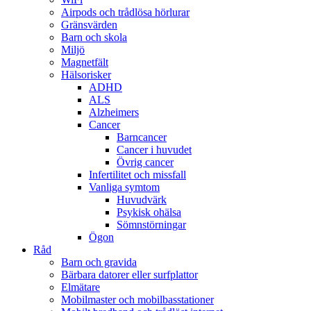
Airpods och trådlösa hörlurar
Gränsvärden
Barn och skola
Miljö
Magnetfält
Hälsorisker
ADHD
ALS
Alzheimers
Cancer
Barncancer
Cancer i huvudet
Övrig cancer
Infertilitet och missfall
Vanliga symtom
Huvudvärk
Psykisk ohälsa
Sömnstörningar
Ögon
Råd
Barn och gravida
Bärbara datorer eller surfplattor
Elmätare
Mobilmaster och mobilbasstationer