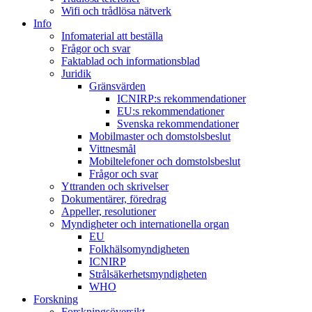
Wifi och trådlösa nätverk
Info
Infomaterial att beställa
Frågor och svar
Faktablad och informationsblad
Juridik
Gränsvärden
ICNIRP:s rekommendationer
EU:s rekommendationer
Svenska rekommendationer
Mobilmaster och domstolsbeslut
Vittnesmål
Mobiltelefoner och domstolsbeslut
Frågor och svar
Yttranden och skrivelser
Dokumentärer, föredrag
Appeller, resolutioner
Myndigheter och internationella organ
EU
Folkhälsomyndigheten
ICNIRP
Strålsäkerhetsmyndigheten
WHO
Forskning
Forskningsöversikt