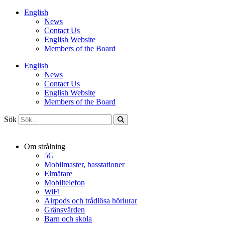
Hoppa
English
till
News
innehåll
Contact Us
English Website
Members of the Board
English
News
Contact Us
English Website
Members of the Board
Sök
Om strålning
5G
Mobilmaster, basstationer
Elmätare
Mobiltelefon
WiFi
Airpods och trådlösa hörlurar
Gränsvärden
Barn och skola