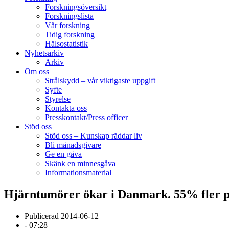
Forskningsöversikt
Forskningslista
Vår forskning
Tidig forskning
Hälsostatistik
Nyhetsarkiv
Arkiv
Om oss
Strålskydd – vår viktigaste uppgift
Syfte
Styrelse
Kontakta oss
Presskontakt/Press officer
Stöd oss
Stöd oss – Kunskap räddar liv
Bli månadsgivare
Ge en gåva
Skänk en minnesgåva
Informationsmaterial
Hjärntumörer ökar i Danmark. 55% fler på
Publicerad
2014-06-12
-
07:28