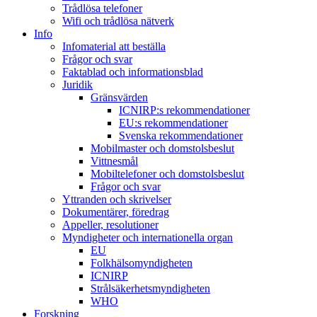
Trådlösa telefoner
Wifi och trådlösa nätverk
Info
Infomaterial att beställa
Frågor och svar
Faktablad och informationsblad
Juridik
Gränsvärden
ICNIRP:s rekommendationer
EU:s rekommendationer
Svenska rekommendationer
Mobilmaster och domstolsbeslut
Vittnesmål
Mobiltelefoner och domstolsbeslut
Frågor och svar
Yttranden och skrivelser
Dokumentärer, föredrag
Appeller, resolutioner
Myndigheter och internationella organ
EU
Folkhälsomyndigheten
ICNIRP
Strålsäkerhetsmyndigheten
WHO
Forskning