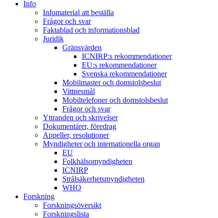
Info
Infomaterial att beställa
Frågor och svar
Faktablad och informationsblad
Juridik
Gränsvärden
ICNIRP:s rekommendationer
EU:s rekommendationer
Svenska rekommendationer
Mobilmaster och domstolsbeslut
Vittnesmål
Mobiltelefoner och domstolsbeslut
Frågor och svar
Yttranden och skrivelser
Dokumentärer, föredrag
Appeller, resolutioner
Myndigheter och internationella organ
EU
Folkhälsomyndigheten
ICNIRP
Strålsäkerhetsmyndigheten
WHO
Forskning
Forskningsöversikt
Forskningslista