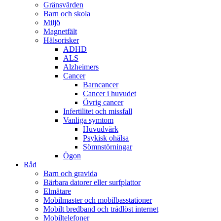
Gränsvärden
Barn och skola
Miljö
Magnetfält
Hälsorisker
ADHD
ALS
Alzheimers
Cancer
Barncancer
Cancer i huvudet
Övrig cancer
Infertilitet och missfall
Vanliga symtom
Huvudvärk
Psykisk ohälsa
Sömnstörningar
Ögon
Råd
Barn och gravida
Bärbara datorer eller surfplattor
Elmätare
Mobilmaster och mobilbasstationer
Mobilt bredband och trådlöst internet
Mobiltelefoner