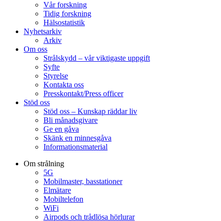
Vår forskning
Tidig forskning
Hälsostatistik
Nyhetsarkiv
Arkiv
Om oss
Strålskydd – vår viktigaste uppgift
Syfte
Styrelse
Kontakta oss
Presskontakt/Press officer
Stöd oss
Stöd oss – Kunskap räddar liv
Bli månadsgivare
Ge en gåva
Skänk en minnesgåva
Informationsmaterial
Om strålning
5G
Mobilmaster, basstationer
Elmätare
Mobiltelefon
WiFi
Airpods och trådlösa hörlurar