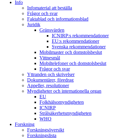
Info
Infomaterial att beställa
Frågor och svar
Faktablad och informationsblad
Juridik
Gränsvärden
ICNIRP:s rekommendationer
EU:s rekommendationer
Svenska rekommendationer
Mobilmaster och domstolsbeslut
Vittnesmål
Mobiltelefoner och domstolsbeslut
Frågor och svar
Yttranden och skrivelser
Dokumentärer, föredrag
Appeller, resolutioner
Myndigheter och internationella organ
EU
Folkhälsomyndigheten
ICNIRP
Strålsäkerhetsmyndigheten
WHO
Forskning
Forskningsöversikt
Forskningslista