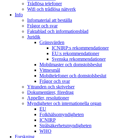
Trådlösa telefoner
Wifi och trådlösa nätverk
Info
Infomaterial att beställa
Frågor och svar
Faktablad och informationsblad
Juridik
Gränsvärden
ICNIRP:s rekommendationer
EU:s rekommendationer
Svenska rekommendationer
Mobilmaster och domstolsbeslut
Vittnesmål
Mobiltelefoner och domstolsbeslut
Frågor och svar
Yttranden och skrivelser
Dokumentärer, föredrag
Appeller, resolutioner
Myndigheter och internationella organ
EU
Folkhälsomyndigheten
ICNIRP
Strålsäkerhetsmyndigheten
WHO
Forskning