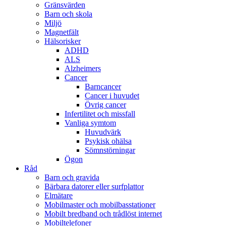
Gränsvärden
Barn och skola
Miljö
Magnetfält
Hälsorisker
ADHD
ALS
Alzheimers
Cancer
Barncancer
Cancer i huvudet
Övrig cancer
Infertilitet och missfall
Vanliga symtom
Huvudvärk
Psykisk ohälsa
Sömnstörningar
Ögon
Råd
Barn och gravida
Bärbara datorer eller surfplattor
Elmätare
Mobilmaster och mobilbasstationer
Mobilt bredband och trådlöst internet
Mobiltelefoner