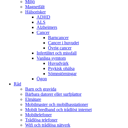
Miljö
Magnetfält
Hälsorisker
ADHD
ALS
Alzheimers
Cancer
Barncancer
Cancer i huvudet
Övrig cancer
Infertilitet och missfall
Vanliga symtom
Huvudvärk
Psykisk ohälsa
Sömnstörningar
Ögon
Råd
Barn och gravida
Bärbara datorer eller surfplattor
Elmätare
Mobilmaster och mobilbasstationer
Mobilt bredband och trådlöst internet
Mobiltelefoner
Trådlösa telefoner
Wifi och trådlösa nätverk