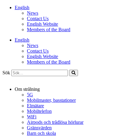
Hoppa
English
till
News
innehåll
Contact Us
English Website
Members of the Board
English
News
Contact Us
English Website
Members of the Board
Sök
Om strålning
5G
Mobilmaster, basstationer
Elmätare
Mobiltelefon
WiFi
Airpods och trådlösa hörlurar
Gränsvärden
Barn och skola