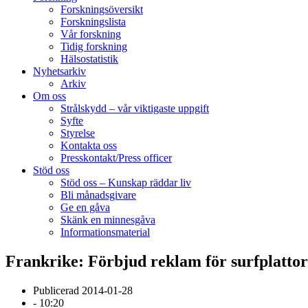
Forskningsöversikt
Forskningslista
Vår forskning
Tidig forskning
Hälsostatistik
Nyhetsarkiv
Arkiv
Om oss
Strålskydd – vår viktigaste uppgift
Syfte
Styrelse
Kontakta oss
Presskontakt/Press officer
Stöd oss
Stöd oss – Kunskap räddar liv
Bli månadsgivare
Ge en gåva
Skänk en minnesgåva
Informationsmaterial
Frankrike: Förbjud reklam för surfplattor 
Publicerad
2014-01-28
-
10:20