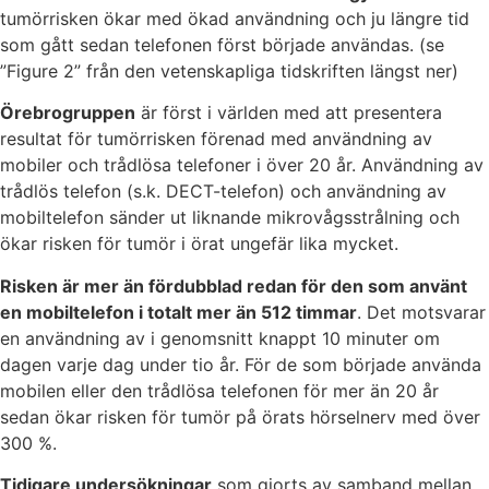
tumörrisken ökar med ökad användning och ju längre tid
som gått sedan telefonen först började användas. (se
”Figure 2” från den vetenskapliga tidskriften längst ner)
Örebrogruppen
är först i världen med att presentera
resultat för tumörrisken förenad med användning av
mobiler och trådlösa telefoner i över 20 år. Användning av
trådlös telefon (s.k. DECT-telefon) och användning av
mobiltelefon sänder ut liknande mikrovågsstrålning och
ökar risken för tumör i örat ungefär lika mycket.
Risken är mer än fördubblad redan för den som använt
en mobiltelefon i totalt mer än 512 timmar
. Det motsvarar
en användning av i genomsnitt knappt 10 minuter om
dagen varje dag under tio år. För de som började använda
mobilen eller den trådlösa telefonen för mer än 20 år
sedan ökar risken för tumör på örats hörselnerv med över
300 %.
Tidigare undersökningar
som gjorts av samband mellan