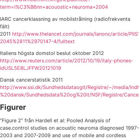
term=l%C3%B6nn+acouostic+neuroma+2004
IARC cancerklassning av mobilstrålning (radiofrekventa
fält)
2011
http://www.thelancet.com/journals/lanonc/article/PII
2045%2811%2970147-4/fulltext
Italiens högsta domstol beslut oktober 2012
http://www.reuters.com/article/2012/10/19/italy-phones-
idUSL5E8LJFFW20121019
Dansk cancerstatistik 2011
http://www.ssi.dk/Sundhedsdataogit/Registre/~/media/In
%20dansk/Sundhedsdata%20og%20it/NSF/Registre/Cancerr
Figurer
”Figure 2” från Hardell et al: Pooled Analysis of
case.control studies on acoustic neuroma diagnosed 1997-
2003 and 2007-2009 and use of mobile and cordless