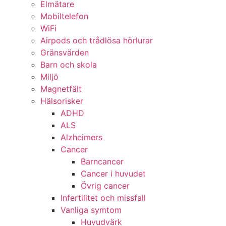
Elmätare
Mobiltelefon
WiFi
Airpods och trådlösa hörlurar
Gränsvärden
Barn och skola
Miljö
Magnetfält
Hälsorisker
ADHD
ALS
Alzheimers
Cancer
Barncancer
Cancer i huvudet
Övrig cancer
Infertilitet och missfall
Vanliga symtom
Huvudvärk