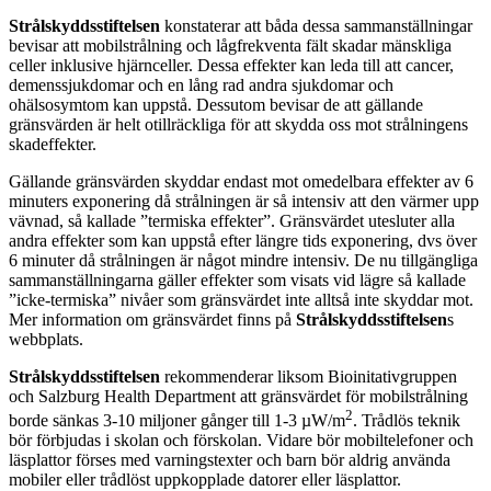
Strålskyddsstiftelsen
konstaterar att båda dessa sammanställningar
bevisar att mobilstrålning och lågfrekventa fält skadar mänskliga
celler inklusive hjärnceller. Dessa effekter kan leda till att cancer,
demenssjukdomar och en lång rad andra sjukdomar och
ohälsosymtom kan uppstå. Dessutom bevisar de att gällande
gränsvärden är helt otillräckliga för att skydda oss mot strålningens
skadeffekter.
Gällande gränsvärden skyddar endast mot omedelbara effekter av 6
minuters exponering då strålningen är så intensiv att den värmer upp
vävnad, så kallade ”termiska effekter”. Gränsvärdet utesluter alla
andra effekter som kan uppstå efter längre tids exponering, dvs över
6 minuter då strålningen är något mindre intensiv. De nu tillgängliga
sammanställningarna gäller effekter som visats vid lägre så kallade
”icke-termiska” nivåer som gränsvärdet inte alltså inte skyddar mot.
Mer information om gränsvärdet finns på
Strålskyddsstiftelsen
s
webbplats.
Strålskyddsstiftelsen
rekommenderar liksom Bioinitativgruppen
och Salzburg Health Department att gränsvärdet för mobilstrålning
2
borde sänkas 3-10 miljoner gånger till 1-3 µW/m
. Trådlös teknik
bör förbjudas i skolan och förskolan. Vidare bör mobiltelefoner och
läsplattor förses med varningstexter och barn bör aldrig använda
mobiler eller trådlöst uppkopplade datorer eller läsplattor.