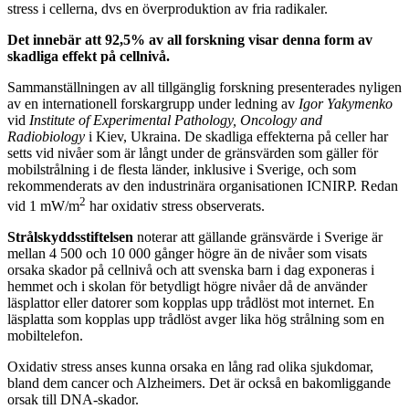
stress i cellerna, dvs en överproduktion av fria radikaler.
Det innebär att 92,5% av all forskning visar denna form av
skadliga effekt på cellnivå.
Sammanställningen av all tillgänglig forskning presenterades nyligen
av en internationell forskargrupp under ledning av
Igor Yakymenko
vid
Institute of Experimental Pathology, Oncology and
Radiobiology
i Kiev, Ukraina. De skadliga effekterna på celler har
setts vid nivåer som är långt under de gränsvärden som gäller för
mobilstrålning i de flesta länder, inklusive i Sverige, och som
rekommenderats av den industrinära organisationen ICNIRP. Redan
2
vid 1 mW/m
har oxidativ stress observerats.
Strålskyddsstiftelsen
noterar att gällande gränsvärde i Sverige är
mellan 4 500 och 10 000 gånger högre än de nivåer som visats
orsaka skador på cellnivå och att svenska barn i dag exponeras i
hemmet och i skolan för betydligt högre nivåer då de använder
läsplattor eller datorer som kopplas upp trådlöst mot internet. En
läsplatta som kopplas upp trådlöst avger lika hög strålning som en
mobiltelefon.
Oxidativ stress anses kunna orsaka en lång rad olika sjukdomar,
bland dem cancer och Alzheimers. Det är också en bakomliggande
orsak till DNA-skador.