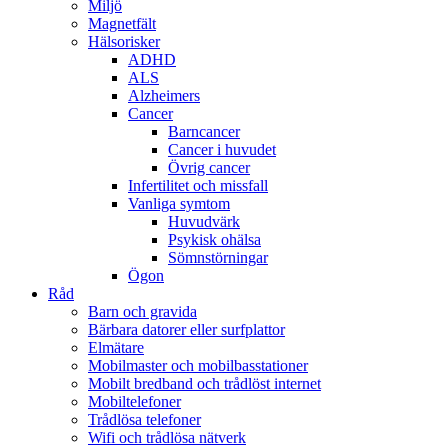
Miljö
Magnetfält
Hälsorisker
ADHD
ALS
Alzheimers
Cancer
Barncancer
Cancer i huvudet
Övrig cancer
Infertilitet och missfall
Vanliga symtom
Huvudvärk
Psykisk ohälsa
Sömnstörningar
Ögon
Råd
Barn och gravida
Bärbara datorer eller surfplattor
Elmätare
Mobilmaster och mobilbasstationer
Mobilt bredband och trådlöst internet
Mobiltelefoner
Trådlösa telefoner
Wifi och trådlösa nätverk