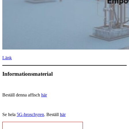
Länk
Informationsmaterial
Beställ denna affisch
här
Se hela
5G-broschyren
. Beställ
här