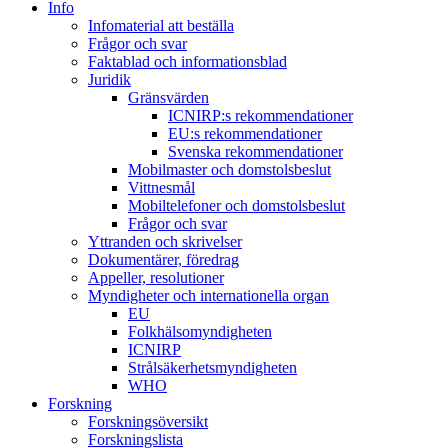
Info
Infomaterial att beställa
Frågor och svar
Faktablad och informationsblad
Juridik
Gränsvärden
ICNIRP:s rekommendationer
EU:s rekommendationer
Svenska rekommendationer
Mobilmaster och domstolsbeslut
Vittnesmål
Mobiltelefoner och domstolsbeslut
Frågor och svar
Yttranden och skrivelser
Dokumentärer, föredrag
Appeller, resolutioner
Myndigheter och internationella organ
EU
Folkhälsomyndigheten
ICNIRP
Strålsäkerhetsmyndigheten
WHO
Forskning
Forskningsöversikt
Forskningslista