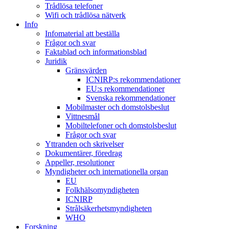
Trådlösa telefoner
Wifi och trådlösa nätverk
Info
Infomaterial att beställa
Frågor och svar
Faktablad och informationsblad
Juridik
Gränsvärden
ICNIRP:s rekommendationer
EU:s rekommendationer
Svenska rekommendationer
Mobilmaster och domstolsbeslut
Vittnesmål
Mobiltelefoner och domstolsbeslut
Frågor och svar
Yttranden och skrivelser
Dokumentärer, föredrag
Appeller, resolutioner
Myndigheter och internationella organ
EU
Folkhälsomyndigheten
ICNIRP
Strålsäkerhetsmyndigheten
WHO
Forskning