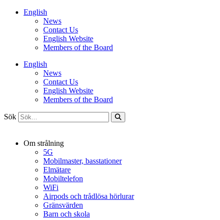
Hoppa
English
till
News
innehåll
Contact Us
English Website
Members of the Board
English
News
Contact Us
English Website
Members of the Board
Sök
Om strålning
5G
Mobilmaster, basstationer
Elmätare
Mobiltelefon
WiFi
Airpods och trådlösa hörlurar
Gränsvärden
Barn och skola