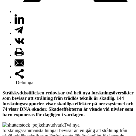
Delningar
Strålskyddsstiftelsen redovisar två helt nya forskningsöversikter
som bevisar att strålning från trådlös teknik är skadlig. 144
forskningsrapporter visar skadliga effekter på nervsystemet och
74 visar DNA-skador. Skadeeffekterna är visade vid nivåer som
barn exponeras för dagligen i vardagen.
Två nya
forskningssammanställningar bevisar än en gång att strålning från
såväl trådlös teknik som lågfrekventa fält är skadligt för levande