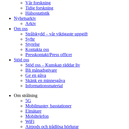
Vår forskning
Tidig forskning
Hälsostatistik
Nyhetsarkiv
Arkiv
Om oss
Strålskydd – vår viktigaste uppgift
Syfte
Styrelse
Kontakta oss
Presskontakt/Press officer
Stöd oss
Stöd oss – Kunskap räddar liv
Bli månadsgivare
Ge en gåva
Skänk en minnesgåva
Informationsmaterial
Om strålning
5G
Mobilmaster, basstationer
Elmätare
Mobiltelefon
WiFi
Airpods och trådlösa hörlurar