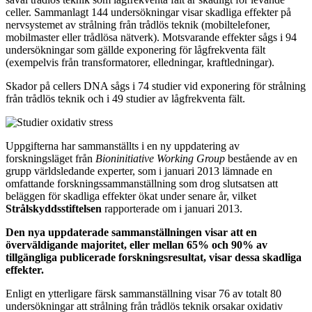
celler. Sammanlagt 144 undersökningar visar skadliga effekter på
nervsystemet av strålning från trådlös teknik (mobiltelefoner,
mobilmaster eller trådlösa nätverk). Motsvarande effekter sågs i 94
undersökningar som gällde exponering för lågfrekventa fält
(exempelvis från transformatorer, elledningar, kraftledningar).
Skador på cellers DNA sågs i 74 studier vid exponering för strålning
från trådlös teknik och i 49 studier av lågfrekventa fält.
Uppgifterna har sammanställts i en ny uppdatering av
forskningsläget från
Bioninitiative Working Group
bestående av en
grupp världsledande experter, som i januari 2013 lämnade en
omfattande forskningssammanställning som drog slutsatsen att
beläggen för skadliga effekter ökat under senare år, vilket
Strålskyddsstiftelsen
rapporterade om i januari 2013.
Den nya uppdaterade sammanställningen visar att en
överväldigande majoritet, eller mellan 65% och 90% av
tillgängliga publicerade forskningsresultat, visar dessa skadliga
effekter.
Enligt en ytterligare färsk sammanställning visar 76 av totalt 80
undersökningar att strålning från trådlös teknik orsakar oxidativ