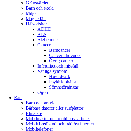
Gränsvärden
Barn och skola
Miljö
Magnetfält
Hälsorisker
ADHD
ALS
Alzheimers
Cancer
Barncancer
Cancer i huvudet
Övrig cancer
Infertilitet och missfall
Vanliga symtom
Huvudvärk
Psykisk ohälsa
Sömnstörningar
Ögon
Råd
Barn och gravida
Bärbara datorer eller surfplattor
Elmätare
Mobilmaster och mobilbasstationer
Mobilt bredband och trådlöst internet
Mobiltelefoner