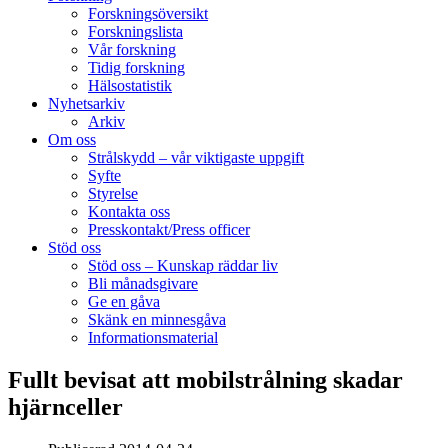
Forskningsöversikt
Forskningslista
Vår forskning
Tidig forskning
Hälsostatistik
Nyhetsarkiv
Arkiv
Om oss
Strålskydd – vår viktigaste uppgift
Syfte
Styrelse
Kontakta oss
Presskontakt/Press officer
Stöd oss
Stöd oss – Kunskap räddar liv
Bli månadsgivare
Ge en gåva
Skänk en minnesgåva
Informationsmaterial
Fullt bevisat att mobilstrålning skadar
hjärnceller