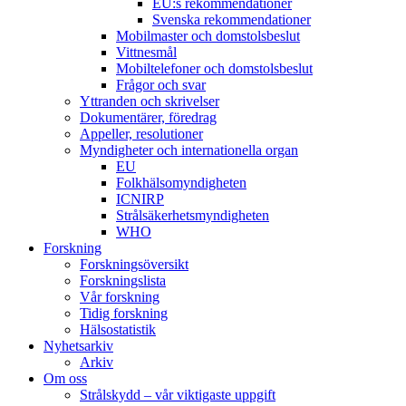
EU:s rekommendationer
Svenska rekommendationer
Mobilmaster och domstolsbeslut
Vittnesmål
Mobiltelefoner och domstolsbeslut
Frågor och svar
Yttranden och skrivelser
Dokumentärer, föredrag
Appeller, resolutioner
Myndigheter och internationella organ
EU
Folkhälsomyndigheten
ICNIRP
Strålsäkerhetsmyndigheten
WHO
Forskning
Forskningsöversikt
Forskningslista
Vår forskning
Tidig forskning
Hälsostatistik
Nyhetsarkiv
Arkiv
Om oss
Strålskydd – vår viktigaste uppgift