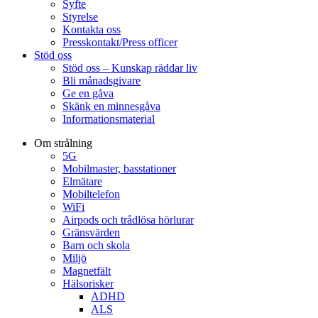
Syfte
Styrelse
Kontakta oss
Presskontakt/Press officer
Stöd oss
Stöd oss – Kunskap räddar liv
Bli månadsgivare
Ge en gåva
Skänk en minnesgåva
Informationsmaterial
Om strålning
5G
Mobilmaster, basstationer
Elmätare
Mobiltelefon
WiFi
Airpods och trådlösa hörlurar
Gränsvärden
Barn och skola
Miljö
Magnetfält
Hälsorisker
ADHD
ALS