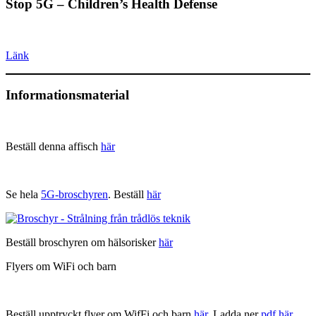
Stop 5G – Children’s Health Defense
Länk
Informationsmaterial
Beställ denna affisch
här
Se hela
5G-broschyren
. Beställ
här
Beställ broschyren om hälsorisker
här
Flyers om WiFi och barn
Beställ upptryckt flyer om WifFi och barn
här
. Ladda ner
pdf här