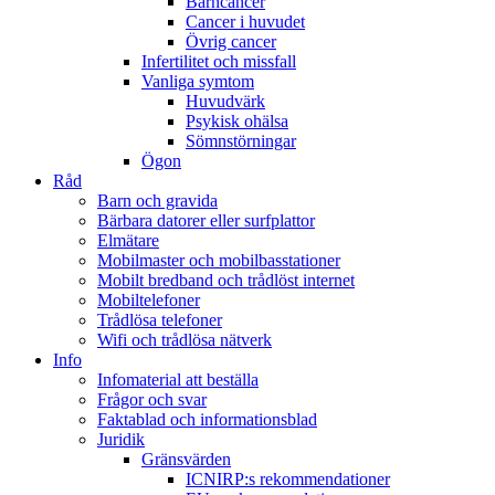
Barncancer
Cancer i huvudet
Övrig cancer
Infertilitet och missfall
Vanliga symtom
Huvudvärk
Psykisk ohälsa
Sömnstörningar
Ögon
Råd
Barn och gravida
Bärbara datorer eller surfplattor
Elmätare
Mobilmaster och mobilbasstationer
Mobilt bredband och trådlöst internet
Mobiltelefoner
Trådlösa telefoner
Wifi och trådlösa nätverk
Info
Infomaterial att beställa
Frågor och svar
Faktablad och informationsblad
Juridik
Gränsvärden
ICNIRP:s rekommendationer