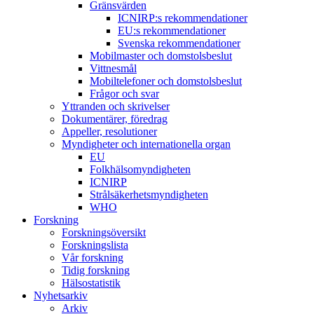
Gränsvärden
ICNIRP:s rekommendationer
EU:s rekommendationer
Svenska rekommendationer
Mobilmaster och domstolsbeslut
Vittnesmål
Mobiltelefoner och domstolsbeslut
Frågor och svar
Yttranden och skrivelser
Dokumentärer, föredrag
Appeller, resolutioner
Myndigheter och internationella organ
EU
Folkhälsomyndigheten
ICNIRP
Strålsäkerhetsmyndigheten
WHO
Forskning
Forskningsöversikt
Forskningslista
Vår forskning
Tidig forskning
Hälsostatistik
Nyhetsarkiv
Arkiv