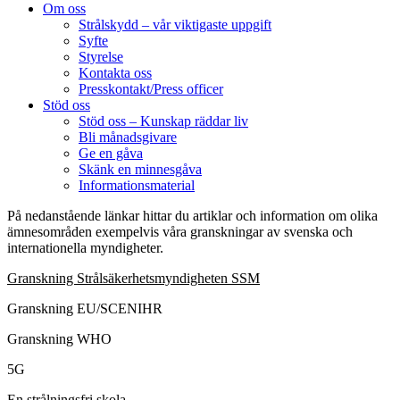
Om oss
Strålskydd – vår viktigaste uppgift
Syfte
Styrelse
Kontakta oss
Presskontakt/Press officer
Stöd oss
Stöd oss – Kunskap räddar liv
Bli månadsgivare
Ge en gåva
Skänk en minnesgåva
Informationsmaterial
På nedanstående länkar hittar du artiklar och information om olika
ämnesområden exempelvis våra granskningar av svenska och
internationella myndigheter.
Granskning Strålsäkerhetsmyndigheten SSM
Granskning EU/SCENIHR
Granskning WHO
5G
En strålningsfri skola