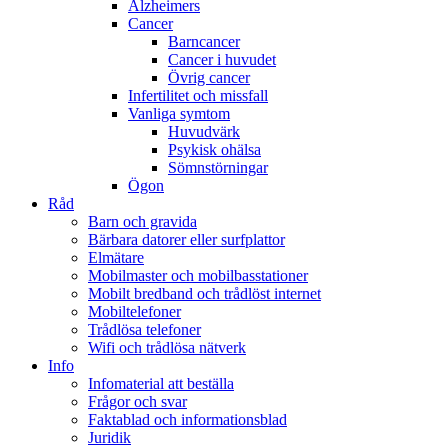
Alzheimers
Cancer
Barncancer
Cancer i huvudet
Övrig cancer
Infertilitet och missfall
Vanliga symtom
Huvudvärk
Psykisk ohälsa
Sömnstörningar
Ögon
Råd
Barn och gravida
Bärbara datorer eller surfplattor
Elmätare
Mobilmaster och mobilbasstationer
Mobilt bredband och trådlöst internet
Mobiltelefoner
Trådlösa telefoner
Wifi och trådlösa nätverk
Info
Infomaterial att beställa
Frågor och svar
Faktablad och informationsblad
Juridik