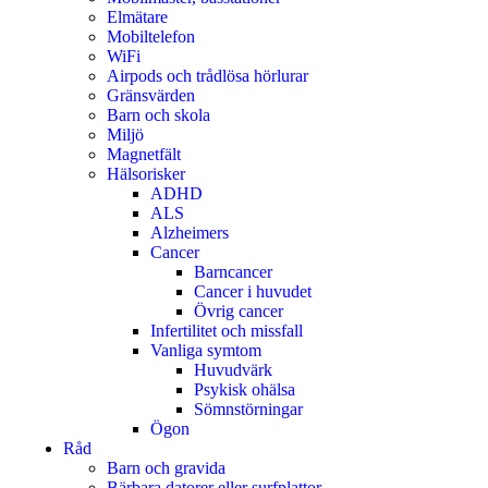
Elmätare
Mobiltelefon
WiFi
Airpods och trådlösa hörlurar
Gränsvärden
Barn och skola
Miljö
Magnetfält
Hälsorisker
ADHD
ALS
Alzheimers
Cancer
Barncancer
Cancer i huvudet
Övrig cancer
Infertilitet och missfall
Vanliga symtom
Huvudvärk
Psykisk ohälsa
Sömnstörningar
Ögon
Råd
Barn och gravida
Bärbara datorer eller surfplattor