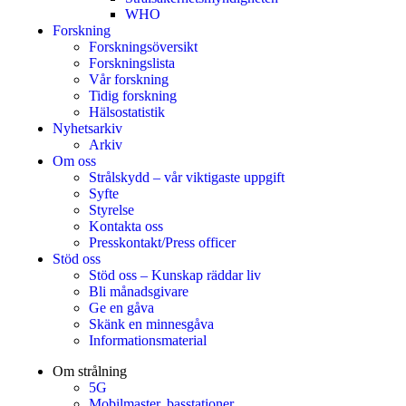
WHO
Forskning
Forskningsöversikt
Forskningslista
Vår forskning
Tidig forskning
Hälsostatistik
Nyhetsarkiv
Arkiv
Om oss
Strålskydd – vår viktigaste uppgift
Syfte
Styrelse
Kontakta oss
Presskontakt/Press officer
Stöd oss
Stöd oss – Kunskap räddar liv
Bli månadsgivare
Ge en gåva
Skänk en minnesgåva
Informationsmaterial
Om strålning
5G
Mobilmaster, basstationer