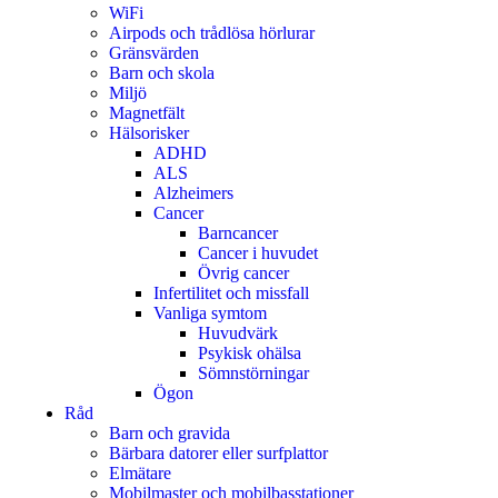
WiFi
Airpods och trådlösa hörlurar
Gränsvärden
Barn och skola
Miljö
Magnetfält
Hälsorisker
ADHD
ALS
Alzheimers
Cancer
Barncancer
Cancer i huvudet
Övrig cancer
Infertilitet och missfall
Vanliga symtom
Huvudvärk
Psykisk ohälsa
Sömnstörningar
Ögon
Råd
Barn och gravida
Bärbara datorer eller surfplattor
Elmätare
Mobilmaster och mobilbasstationer