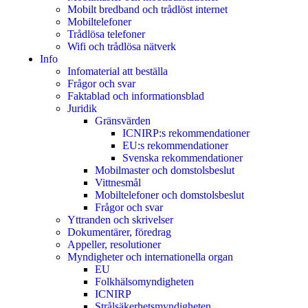
Mobilt bredband och trådlöst internet
Mobiltelefoner
Trådlösa telefoner
Wifi och trådlösa nätverk
Info
Infomaterial att beställa
Frågor och svar
Faktablad och informationsblad
Juridik
Gränsvärden
ICNIRP:s rekommendationer
EU:s rekommendationer
Svenska rekommendationer
Mobilmaster och domstolsbeslut
Vittnesmål
Mobiltelefoner och domstolsbeslut
Frågor och svar
Yttranden och skrivelser
Dokumentärer, föredrag
Appeller, resolutioner
Myndigheter och internationella organ
EU
Folkhälsomyndigheten
ICNIRP
Strålsäkerhetsmyndigheten