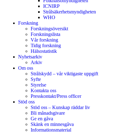
Folkhälsomyndigheten
ICNIRP
Strålsäkerhetsmyndigheten
WHO
Forskning
Forskningsöversikt
Forskningslista
Vår forskning
Tidig forskning
Hälsostatistik
Nyhetsarkiv
Arkiv
Om oss
Strålskydd – vår viktigaste uppgift
Syfte
Styrelse
Kontakta oss
Presskontakt/Press officer
Stöd oss
Stöd oss – Kunskap räddar liv
Bli månadsgivare
Ge en gåva
Skänk en minnesgåva
Informationsmaterial