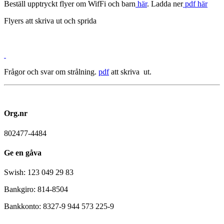
Beställ upptryckt flyer om WifFi och barn
här
. Ladda ner
pdf här
Flyers att skriva ut och sprida
Frågor och svar om strålning.
pdf
att skriva ut.
Org.nr
802477-4484
Ge en gåva
Swish: 123 049 29 83
Bankgiro: 814-8504
Bankkonto: 8327-9 944 573 225-9