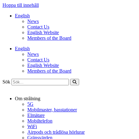
Hoppa till innehåll
English
News
Contact Us
English Website
Members of the Board
English
News
Contact Us
English Website
Members of the Board
Sök
Om strålning
5G
Mobilmaster, basstationer
Elmätare
Mobiltelefon
WiFi
Airpods och trådlösa hörlurar
Gränsvärden