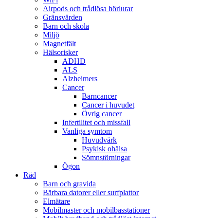
Airpods och trådlösa hörlurar
Gränsvärden
Barn och skola
Miljö
Magnetfält
Hälsorisker
ADHD
ALS
Alzheimers
Cancer
Barncancer
Cancer i huvudet
Övrig cancer
Infertilitet och missfall
Vanliga symtom
Huvudvärk
Psykisk ohälsa
Sömnstörningar
Ögon
Råd
Barn och gravida
Bärbara datorer eller surfplattor
Elmätare
Mobilmaster och mobilbasstationer