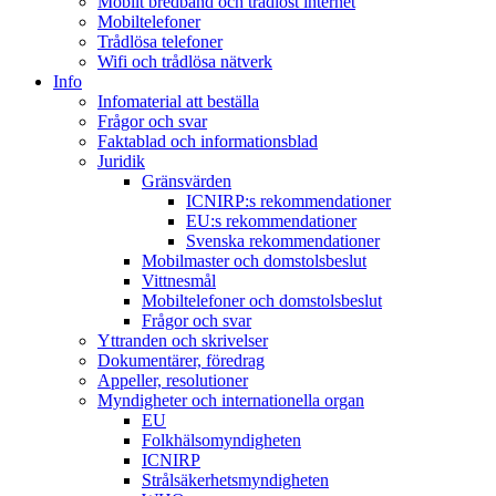
Mobilt bredband och trådlöst internet
Mobiltelefoner
Trådlösa telefoner
Wifi och trådlösa nätverk
Info
Infomaterial att beställa
Frågor och svar
Faktablad och informationsblad
Juridik
Gränsvärden
ICNIRP:s rekommendationer
EU:s rekommendationer
Svenska rekommendationer
Mobilmaster och domstolsbeslut
Vittnesmål
Mobiltelefoner och domstolsbeslut
Frågor och svar
Yttranden och skrivelser
Dokumentärer, föredrag
Appeller, resolutioner
Myndigheter och internationella organ
EU
Folkhälsomyndigheten
ICNIRP
Strålsäkerhetsmyndigheten