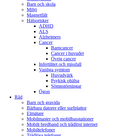
Barn och skola
Miljö
Magnetfält
Hälsorisker
ADHD
ALS
Alzheimers
Cancer
Barncancer
Cancer i huvudet
Övrig cancer
Infertilitet och missfall
Vanliga symtom
Huvudvärk
Psykisk ohälsa
Sömnstörningar
Ögon
Råd
Barn och gravida
Bärbara datorer eller surfplattor
Elmätare
Mobilmaster och mobilbasstationer
Mobilt bredband och trådlöst internet
Mobiltelefoner
Trådlösa telefoner