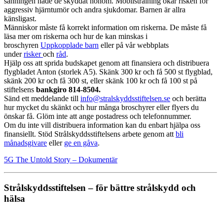
sanningen hade de skyddat honom. Mobilstrålning ökar risken för
aggressiv hjärntumör och andra sjukdomar. Barnen är allra
känsligast.
Människor måste få korrekt information om riskerna. De måste få
läsa mer om riskerna och hur de kan minskas i
broschyren
Uppkopplade barn
eller på vår webbplats
under
risker
och
råd
.
Hjälp oss att sprida budskapet genom att finansiera och distribuera
flygbladet Anton (storlek A5). Skänk 300 kr och få 500 st flygblad,
skänk 200 kr och få 300 st, eller skänk 100 kr och få 100 st på
stiftelsens
bankgiro 814-8504.
Sänd ett meddelande till
info@stralskyddsstiftelsen.se
och berätta
hur mycket du skänkt och hur många broschyrer eller flyers du
önskar få. Glöm inte att ange postadress och telefonnummer.
Om du inte vill distribuera information kan du enbart hjälpa oss
finansiellt. Stöd Strålskyddsstiftelsens arbete genom att
bli
månadsgivare
eller
ge en gåva
.
5G The Untold Story – Dokumentär
Strålskyddsstiftelsen – för bättre strålskydd och
hälsa