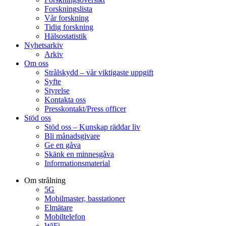
Forskningslista
Vår forskning
Tidig forskning
Hälsostatistik
Nyhetsarkiv
Arkiv
Om oss
Strålskydd – vår viktigaste uppgift
Syfte
Styrelse
Kontakta oss
Presskontakt/Press officer
Stöd oss
Stöd oss – Kunskap räddar liv
Bli månadsgivare
Ge en gåva
Skänk en minnesgåva
Informationsmaterial
Om strålning
5G
Mobilmaster, basstationer
Elmätare
Mobiltelefon
WiFi