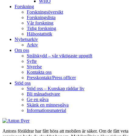
WHO
Forskning
Forskningsöversikt
Forskningslista
Vår forskning
Tidig forskning
Hälsostatistik
Nyhetsarkiv
Arkiv
Om oss
Strålskydd – vår viktigaste uppgift
Syfte
Styrelse
Kontakta oss
Presskontakt/Press officer
Stöd oss
Stöd oss – Kunskap räddar liv
Bli månadsgivare
Ge en gåva
Skänk en minnesgåva
Informationsmaterial
Antons föräldrar har fått höra att mobilen är säker. Om de fått veta