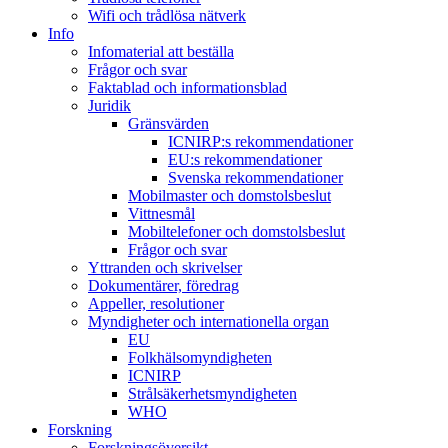
Wifi och trådlösa nätverk
Info
Infomaterial att beställa
Frågor och svar
Faktablad och informationsblad
Juridik
Gränsvärden
ICNIRP:s rekommendationer
EU:s rekommendationer
Svenska rekommendationer
Mobilmaster och domstolsbeslut
Vittnesmål
Mobiltelefoner och domstolsbeslut
Frågor och svar
Yttranden och skrivelser
Dokumentärer, föredrag
Appeller, resolutioner
Myndigheter och internationella organ
EU
Folkhälsomyndigheten
ICNIRP
Strålsäkerhetsmyndigheten
WHO
Forskning
Forskningsöversikt