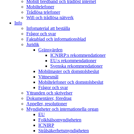
Mobilt bredband och trådlöst internet
Mobiltelefoner
Trådlösa telefoner
Wifi och trådlösa nätverk
Info
Infomaterial att beställa
Frågor och svar
Faktablad och informationsblad
Juridik
Gränsvärden
ICNIRP:s rekommendationer
EU:s rekommendationer
Svenska rekommendationer
Mobilmaster och domstolsbeslut
Vittnesmål
Mobiltelefoner och domstolsbeslut
Frågor och svar
Yttranden och skrivelser
Dokumentärer, föredrag
Appeller, resolutioner
Myndigheter och internationella organ
EU
Folkhälsomyndigheten
ICNIRP
Strålsäkerhetsmyndigheten