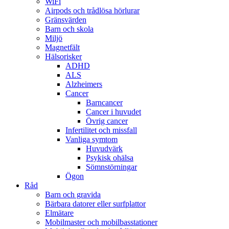
WiFi
Airpods och trådlösa hörlurar
Gränsvärden
Barn och skola
Miljö
Magnetfält
Hälsorisker
ADHD
ALS
Alzheimers
Cancer
Barncancer
Cancer i huvudet
Övrig cancer
Infertilitet och missfall
Vanliga symtom
Huvudvärk
Psykisk ohälsa
Sömnstörningar
Ögon
Råd
Barn och gravida
Bärbara datorer eller surfplattor
Elmätare
Mobilmaster och mobilbasstationer