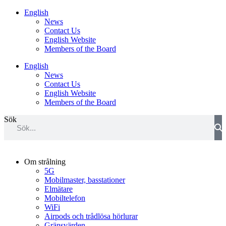
Hoppa
English
till
News
innehåll
Contact Us
English Website
Members of the Board
English
News
Contact Us
English Website
Members of the Board
Sök
Om strålning
5G
Mobilmaster, basstationer
Elmätare
Mobiltelefon
WiFi
Airpods och trådlösa hörlurar
Gränsvärden