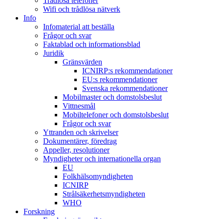
Trådlösa telefoner
Wifi och trådlösa nätverk
Info
Infomaterial att beställa
Frågor och svar
Faktablad och informationsblad
Juridik
Gränsvärden
ICNIRP:s rekommendationer
EU:s rekommendationer
Svenska rekommendationer
Mobilmaster och domstolsbeslut
Vittnesmål
Mobiltelefoner och domstolsbeslut
Frågor och svar
Yttranden och skrivelser
Dokumentärer, föredrag
Appeller, resolutioner
Myndigheter och internationella organ
EU
Folkhälsomyndigheten
ICNIRP
Strålsäkerhetsmyndigheten
WHO
Forskning