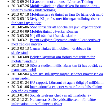
2013-09-24
Läsarstorm mot annons i Lärarnas Tidning
2013-07-26
Mobilanvändning ökar risken för tumör i örat –
visar ny svensk undersökning
2013-07-18
Mobilmasters strålning en fara för hälsa och miljö
2013-05-13
Jäviga KI-professorer förringar strålningsrisker
för barn i ny rapport
2013-05-06
SSM fortsätter att nonchalera jäv i expertrapport
2013-04-09
Mobilstrålning påverkar sömnen
2013-03-26
Nej till trådlöst i franska skolor
2013-03-21
Patent avslöjar: Operatör kände till cancerrisker
med trådlösa nätverk
2013-03-13
Cancer länkas till mobilen – drabbade får
skadestånd
2013-03-08
Belgien lagstiftar om förbud mot reklam för
mobilanvändning
2013-02-10
Största studien hittills: Barn kan få huvudvärk av
mammans mobil
2013-02-04
Nordiska strålskyddsorganisationer kräver sänkta
gränsvärden
2013-01-24
EU-rapport: Lönsamt att agera tidigt på miljölarm
2013-01-06
Internationella experter varnar för mobilstrålning
och trådlös teknik
2013-01-04
Socialstyrelsens chef van att missköta jäv
2012-12-21
Nu lanseras Strålskyddsstiftelsen – för bättre
information om strålningens risker