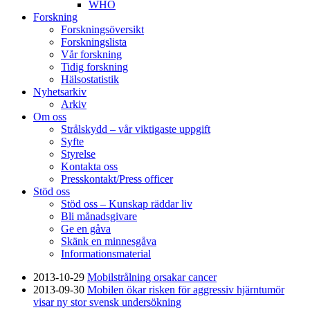
WHO
Forskning
Forskningsöversikt
Forskningslista
Vår forskning
Tidig forskning
Hälsostatistik
Nyhetsarkiv
Arkiv
Om oss
Strålskydd – vår viktigaste uppgift
Syfte
Styrelse
Kontakta oss
Presskontakt/Press officer
Stöd oss
Stöd oss – Kunskap räddar liv
Bli månadsgivare
Ge en gåva
Skänk en minnesgåva
Informationsmaterial
2013-10-29
Mobilstrålning orsakar cancer
2013-09-30
Mobilen ökar risken för aggressiv hjärntumör
visar ny stor svensk undersökning