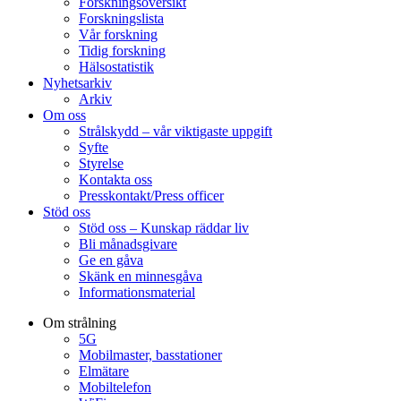
Forskningsöversikt
Forskningslista
Vår forskning
Tidig forskning
Hälsostatistik
Nyhetsarkiv
Arkiv
Om oss
Strålskydd – vår viktigaste uppgift
Syfte
Styrelse
Kontakta oss
Presskontakt/Press officer
Stöd oss
Stöd oss – Kunskap räddar liv
Bli månadsgivare
Ge en gåva
Skänk en minnesgåva
Informationsmaterial
Om strålning
5G
Mobilmaster, basstationer
Elmätare
Mobiltelefon