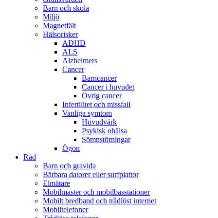
Barn och skola
Miljö
Magnetfält
Hälsorisker
ADHD
ALS
Alzheimers
Cancer
Barncancer
Cancer i huvudet
Övrig cancer
Infertilitet och missfall
Vanliga symtom
Huvudvärk
Psykisk ohälsa
Sömnstörningar
Ögon
Råd
Barn och gravida
Bärbara datorer eller surfplattor
Elmätare
Mobilmaster och mobilbasstationer
Mobilt bredband och trådlöst internet
Mobiltelefoner