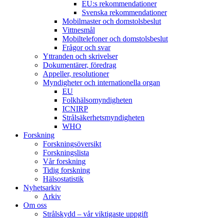
EU:s rekommendationer
Svenska rekommendationer
Mobilmaster och domstolsbeslut
Vittnesmål
Mobiltelefoner och domstolsbeslut
Frågor och svar
Yttranden och skrivelser
Dokumentärer, föredrag
Appeller, resolutioner
Myndigheter och internationella organ
EU
Folkhälsomyndigheten
ICNIRP
Strålsäkerhetsmyndigheten
WHO
Forskning
Forskningsöversikt
Forskningslista
Vår forskning
Tidig forskning
Hälsostatistik
Nyhetsarkiv
Arkiv
Om oss
Strålskydd – vår viktigaste uppgift