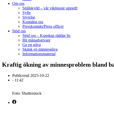
Om oss
Strålskydd – vår viktigaste uppgift
Syfte
Styrelse
Kontakta oss
Presskontakt/Press officer
Stöd oss
Stöd oss – Kunskap räddar liv
Bli månadsgivare
Ge en gåva
Skänk en minnesgåva
Informationsmaterial
Kraftig ökning av minnesproblem bland ba
Publicerad
2025-10-22
-
11:42
Foto: Shutterstock