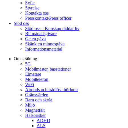
Syfte
Styrelse
Kontakta oss
Presskontakt/Press officer
Stöd oss
Stöd oss – Kunskap räddar liv
Bli månadsgivare
Ge en gåva
Skänk en minnesgåva
Informationsmaterial
Om strålning
5G
Mobilmaster, basstationer
Elmätare
Mobiltelefon
WiFi
Airpods och trådlösa hörlurar
Gränsvärden
Barn och skola
Miljö
Magnetfält
Hälsorisker
ADHD
ALS