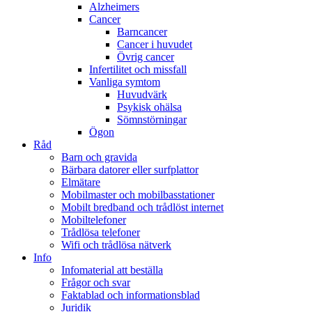
Alzheimers
Cancer
Barncancer
Cancer i huvudet
Övrig cancer
Infertilitet och missfall
Vanliga symtom
Huvudvärk
Psykisk ohälsa
Sömnstörningar
Ögon
Råd
Barn och gravida
Bärbara datorer eller surfplattor
Elmätare
Mobilmaster och mobilbasstationer
Mobilt bredband och trådlöst internet
Mobiltelefoner
Trådlösa telefoner
Wifi och trådlösa nätverk
Info
Infomaterial att beställa
Frågor och svar
Faktablad och informationsblad
Juridik