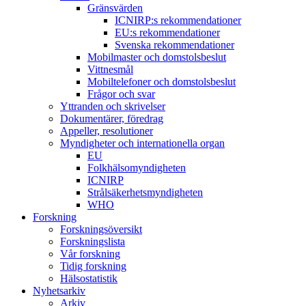
Gränsvärden
ICNIRP:s rekommendationer
EU:s rekommendationer
Svenska rekommendationer
Mobilmaster och domstolsbeslut
Vittnesmål
Mobiltelefoner och domstolsbeslut
Frågor och svar
Yttranden och skrivelser
Dokumentärer, föredrag
Appeller, resolutioner
Myndigheter och internationella organ
EU
Folkhälsomyndigheten
ICNIRP
Strålsäkerhetsmyndigheten
WHO
Forskning
Forskningsöversikt
Forskningslista
Vår forskning
Tidig forskning
Hälsostatistik
Nyhetsarkiv
Arkiv