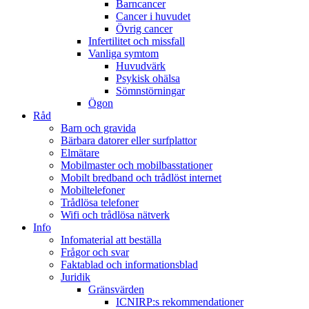
Barncancer
Cancer i huvudet
Övrig cancer
Infertilitet och missfall
Vanliga symtom
Huvudvärk
Psykisk ohälsa
Sömnstörningar
Ögon
Råd
Barn och gravida
Bärbara datorer eller surfplattor
Elmätare
Mobilmaster och mobilbasstationer
Mobilt bredband och trådlöst internet
Mobiltelefoner
Trådlösa telefoner
Wifi och trådlösa nätverk
Info
Infomaterial att beställa
Frågor och svar
Faktablad och informationsblad
Juridik
Gränsvärden
ICNIRP:s rekommendationer