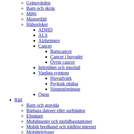
Gränsvärden
Barn och skola
Miljö
Magnetfält
Hälsorisker
ADHD
ALS
Alzheimers
Cancer
Barncancer
Cancer i huvudet
Övrig cancer
Infertilitet och missfall
Vanliga symtom
Huvudvärk
Psykisk ohälsa
Sömnstörningar
Ögon
Råd
Barn och gravida
Bärbara datorer eller surfplattor
Elmätare
Mobilmaster och mobilbasstationer
Mobilt bredband och trådlöst internet
Mobiltelefoner