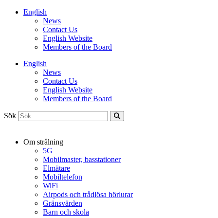
Hoppa
English
till
News
innehåll
Contact Us
English Website
Members of the Board
English
News
Contact Us
English Website
Members of the Board
Sök
Om strålning
5G
Mobilmaster, basstationer
Elmätare
Mobiltelefon
WiFi
Airpods och trådlösa hörlurar
Gränsvärden
Barn och skola