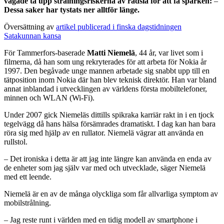
vågade ta upp strålningsriskerna av rädsla för att få sparken:
–
Dessa saker har tystats ner alltför länge.
Översättning av
artikel publicerad i finska dagstidningen
Satakunnan kansa
För Tammerfors-baserade
Matti Niemelä
, 44 år, var livet som i
filmerna, då han som ung rekryterades för att arbeta för Nokia år
1997. Den begåvade unge mannen arbetade sig snabbt upp till en
tätposition inom Nokia där han blev teknisk direktör. Han var bland
annat inblandad i utvecklingen av världens första mobiltelefoner,
minnen och WLAN (Wi-Fi).
Under 2007 gick Niemeläs dittills spikraka karriär rakt in i en tjock
tegelvägg då hans hälsa försämrades dramatiskt. I dag kan han bara
röra sig med hjälp av en rullator. Niemelä vägrar att använda en
rullstol.
– Det ironiska i detta är att jag inte längre kan använda en enda av
de enheter som jag själv var med och utvecklade, säger Niemelä
med ett leende.
Niemelä är en av de många olyckliga som får allvarliga symptom av
mobilstrålning.
– Jag reste runt i världen med en tidig modell av smartphone i