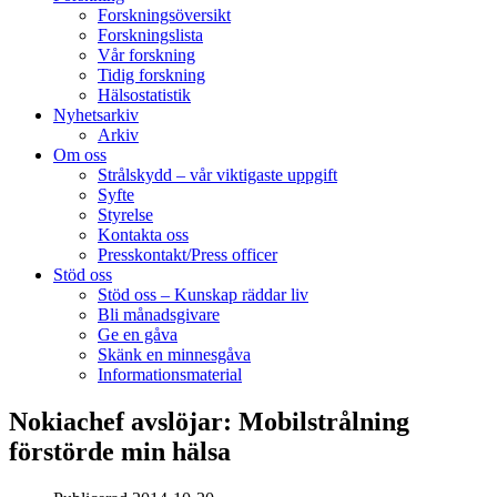
Forskningsöversikt
Forskningslista
Vår forskning
Tidig forskning
Hälsostatistik
Nyhetsarkiv
Arkiv
Om oss
Strålskydd – vår viktigaste uppgift
Syfte
Styrelse
Kontakta oss
Presskontakt/Press officer
Stöd oss
Stöd oss – Kunskap räddar liv
Bli månadsgivare
Ge en gåva
Skänk en minnesgåva
Informationsmaterial
Nokiachef avslöjar: Mobilstrålning
förstörde min hälsa