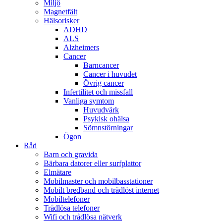
Miljö
Magnetfält
Hälsorisker
ADHD
ALS
Alzheimers
Cancer
Barncancer
Cancer i huvudet
Övrig cancer
Infertilitet och missfall
Vanliga symtom
Huvudvärk
Psykisk ohälsa
Sömnstörningar
Ögon
Råd
Barn och gravida
Bärbara datorer eller surfplattor
Elmätare
Mobilmaster och mobilbasstationer
Mobilt bredband och trådlöst internet
Mobiltelefoner
Trådlösa telefoner
Wifi och trådlösa nätverk