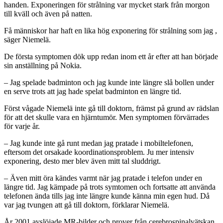
handen. Exponeringen för strålning var mycket stark från morgon
till kväll och även på natten.
Få människor har haft en lika hög exponering för strålning som jag ,
säger Niemelä.
De första symptomen dök upp redan inom ett år efter att han började
sin anställning på Nokia.
– Jag spelade badminton och jag kunde inte längre slå bollen under
en serve trots att jag hade spelat badminton en längre tid.
Först vågade Niemelä inte gå till doktorn, främst på grund av rädslan
för att det skulle vara en hjärntumör. Men symptomen förvärrades
för varje år.
– Jag kunde inte gå runt medan jag pratade i mobiltelefonen,
eftersom det orsakade koordinationsproblem. Ju mer intensiv
exponering, desto mer blev även mitt tal sluddrigt.
– Även mitt öra kändes varmt när jag pratade i telefon under en
längre tid. Jag kämpade på trots symtomen och fortsatte att använda
telefonen ända tills jag inte längre kunde känna min egen hud. Då
var jag tvungen att gå till doktorn, förklarar Niemelä.
År 2001 avslöjade MR-bilder och prover från cerebrospinalvätskan