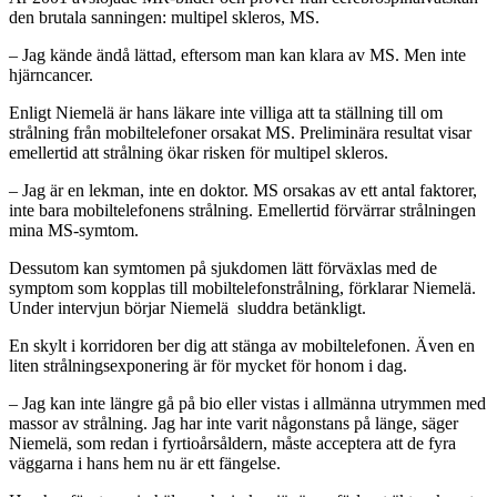
den brutala sanningen: multipel skleros, MS.
– Jag kände ändå lättad, eftersom man kan klara av MS. Men inte
hjärncancer.
Enligt Niemelä är hans läkare inte villiga att ta ställning till om
strålning från mobiltelefoner orsakat MS. Preliminära resultat visar
emellertid att strålning ökar risken för multipel skleros.
– Jag är en lekman, inte en doktor. MS orsakas av ett antal faktorer,
inte bara mobiltelefonens strålning. Emellertid förvärrar strålningen
mina MS-symtom.
Dessutom kan symtomen på sjukdomen lätt förväxlas med de
symptom som kopplas till mobiltelefonstrålning, förklarar Niemelä.
Under intervjun börjar Niemelä sluddra betänkligt.
En skylt i korridoren ber dig att stänga av mobiltelefonen. Även en
liten strålningsexponering är för mycket för honom i dag.
– Jag kan inte längre gå på bio eller vistas i allmänna utrymmen med
massor av strålning. Jag har inte varit någonstans på länge, säger
Niemelä, som redan i fyrtioårsåldern, måste acceptera att de fyra
väggarna i hans hem nu är ett fängelse.