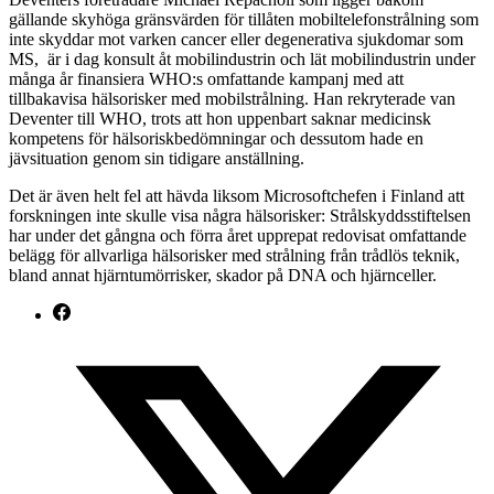
gällande skyhöga gränsvärden för tillåten mobiltelefonstrålning som
inte skyddar mot varken cancer eller degenerativa sjukdomar som
MS, är i dag konsult åt mobilindustrin och lät mobilindustrin under
många år finansiera WHO:s omfattande kampanj med att
tillbakavisa hälsorisker med mobilstrålning. Han rekryterade van
Deventer till WHO, trots att hon uppenbart saknar medicinsk
kompetens för hälsoriskbedömningar och dessutom hade en
jävsituation genom sin tidigare anställning.
Det är även helt fel att hävda liksom Microsoftchefen i Finland att
forskningen inte skulle visa några hälsorisker: Strålskyddsstiftelsen
har under det gångna och förra året upprepat redovisat omfattande
belägg för allvarliga hälsorisker med strålning från trådlös teknik,
bland annat hjärntumörrisker, skador på DNA och hjärnceller.