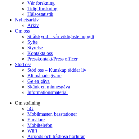
Vår forskning
Tidig forskning
Hälsostatistik
Nyhetsarkiv
Arkiv
Om oss
Strålskydd – vår viktigaste uppgift
Syfte
Styrelse
Kontakta oss
Presskontakt/Press officer
Stöd oss
Stöd oss – Kunskap räddar liv
Bli månadsgivare
Ge en gåva
Skänk en minnesgåva
Informationsmaterial
Om strålning
5G
Mobilmaster, basstationer
Elmätare
Mobiltelefon
WiFi
Airpods och trådlösa hörlurar