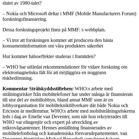
slutet av 1980-talet?
– Nokia och Microsoft deltar i MMF (Mobile Manufacturers Forum)
forskningsfinansiering.
Dessa forskningsprojekt finns på MMF: s webbplats.
– Vi tror att forskningen kommer att producera den bästa
konsumentinformation om våra produkters säkerhet
Hur kommer hälsoeffekter studeras i framtiden?
– WHO har utfärdat rekommendationer för vidare forskning om
elektromagnetiska fält för att möjliggöra en noggrann
riskbedömning.
Kommentar Strålskyddsstiftelsen:
WHO:s arbete med
strålningsrisker från mobiltelefoner har under många år finansierats
till stor del av mobillobbyn, bland annat MMF som är en
lobbyorganisation för mobiltekniktillverkare där både Nokia och
Ericsson är medlemmar. WHO:s arbete med mobilstrålningsriskerna
leds i dag av Emelie van Deventer, som när hon rekryterades till
WHO var elingenjör och expert på utveckling av
mikrovågsantenner. Hennes anställning finansierades av
mobiltelefonbolag och kanadensiska försvarsdepartementet. van
Deventers företrädare Michael Repacholi som ligger bakom