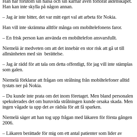
Han har förutom sin hälsa och sin karriär även förlorat äktenskapet.
Han kan inte skylla på någon annan.
– Jag är inte bitter, det var mitt eget val att arbeta för Nokia.
Han vill inte skrämma alltför många om mobiltelefonens faror.
– En frisk person kan använda en mobiltelefon ansvarsfullt.
Niemelä är medveten om att det innebär en stor risk att gå ut till
allmänheten med sin berättelse.
– Jag är rädd för att tala om detta offentligt, för jag vill inte stämplas
som galen.
Niemelä förklarar att frågan om strålning från mobiltelefoner alltid
tystats ner på Nokia.
– Du kunde inte prata om det inom företaget. Men bland personalen
spekulerades det om huruvida strålningen kunde orsaka skada. Men
ingen vågade ta upp det av rädsla för att få sparken.
Niemelä säger att han tog upp frågan med läkaren för första gången
2006.
– Läkaren berättade för mig om ett antal patienter som lider av