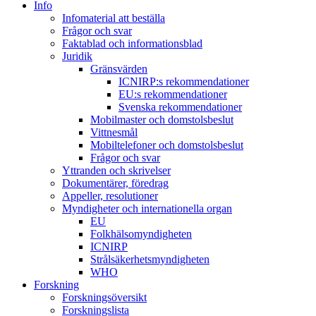
Info
Infomaterial att beställa
Frågor och svar
Faktablad och informationsblad
Juridik
Gränsvärden
ICNIRP:s rekommendationer
EU:s rekommendationer
Svenska rekommendationer
Mobilmaster och domstolsbeslut
Vittnesmål
Mobiltelefoner och domstolsbeslut
Frågor och svar
Yttranden och skrivelser
Dokumentärer, föredrag
Appeller, resolutioner
Myndigheter och internationella organ
EU
Folkhälsomyndigheten
ICNIRP
Strålsäkerhetsmyndigheten
WHO
Forskning
Forskningsöversikt
Forskningslista