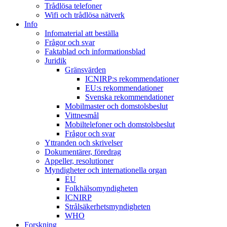
Trådlösa telefoner
Wifi och trådlösa nätverk
Info
Infomaterial att beställa
Frågor och svar
Faktablad och informationsblad
Juridik
Gränsvärden
ICNIRP:s rekommendationer
EU:s rekommendationer
Svenska rekommendationer
Mobilmaster och domstolsbeslut
Vittnesmål
Mobiltelefoner och domstolsbeslut
Frågor och svar
Yttranden och skrivelser
Dokumentärer, föredrag
Appeller, resolutioner
Myndigheter och internationella organ
EU
Folkhälsomyndigheten
ICNIRP
Strålsäkerhetsmyndigheten
WHO
Forskning