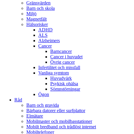
Gränsvärden
Barn och skola
Miljö
Magnetfält
Hälsorisker
ADHD
ALS
Alzheimers
Cancer
Barncancer
Cancer i huvudet
Övrig cancer
Infertilitet och missfall
Vanliga symtom
Huvudvärk
Psykisk ohälsa
Sömnstörningar
Ögon
Råd
Barn och gravida
Bärbara datorer eller surfplattor
Elmätare
Mobilmaster och mobilbasstationer
Mobilt bredband och trådlöst internet
Mobiltelefoner