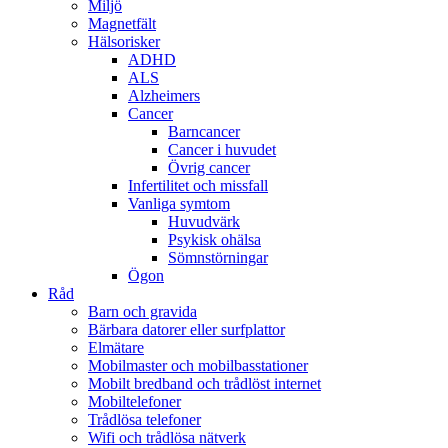
Miljö
Magnetfält
Hälsorisker
ADHD
ALS
Alzheimers
Cancer
Barncancer
Cancer i huvudet
Övrig cancer
Infertilitet och missfall
Vanliga symtom
Huvudvärk
Psykisk ohälsa
Sömnstörningar
Ögon
Råd
Barn och gravida
Bärbara datorer eller surfplattor
Elmätare
Mobilmaster och mobilbasstationer
Mobilt bredband och trådlöst internet
Mobiltelefoner
Trådlösa telefoner
Wifi och trådlösa nätverk