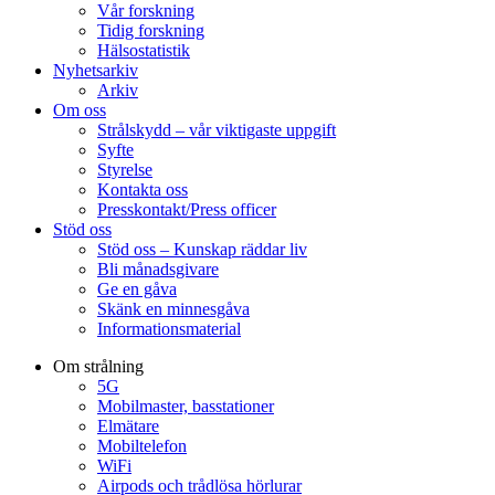
Vår forskning
Tidig forskning
Hälsostatistik
Nyhetsarkiv
Arkiv
Om oss
Strålskydd – vår viktigaste uppgift
Syfte
Styrelse
Kontakta oss
Presskontakt/Press officer
Stöd oss
Stöd oss – Kunskap räddar liv
Bli månadsgivare
Ge en gåva
Skänk en minnesgåva
Informationsmaterial
Om strålning
5G
Mobilmaster, basstationer
Elmätare
Mobiltelefon
WiFi
Airpods och trådlösa hörlurar