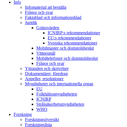
Info
Infomaterial att beställa
Frågor och svar
Faktablad och informationsblad
Juridik
Gränsvärden
ICNIRP:s rekommendationer
EU:s rekommendationer
Svenska rekommendationer
Mobilmaster och domstolsbeslut
Vittnesmål
Mobiltelefoner och domstolsbeslut
Frågor och svar
Yttranden och skrivelser
Dokumentärer, föredrag
Appeller, resolutioner
Myndigheter och internationella organ
EU
Folkhälsomyndigheten
ICNIRP
Strålsäkerhetsmyndigheten
WHO
Forskning
Forskningsöversikt
Forskningslista