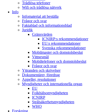
Trådlösa telefoner
Wifi och trådlösa nätverk
Info
Infomaterial att beställa
Frågor och svar
Faktablad och informationsblad
Juridik
Gränsvärden
ICNIRP:s rekommendationer
EU:s rekommendationer
Svenska rekommendationer
Mobilmaster och domstolsbeslut
Vittnesmål
Mobiltelefoner och domstolsbeslut
Frågor och svar
Yttranden och skrivelser
Dokumentärer, föredrag
Appeller, resolutioner
Myndigheter och internationella organ
EU
Folkhälsomyndigheten
ICNIRP
Strålsäkerhetsmyndigheten
WHO
Forskning