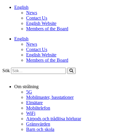
Hoppa
English
till
News
innehåll
Contact Us
English Website
Members of the Board
English
News
Contact Us
English Website
Members of the Board
Sök
Om strålning
5G
Mobilmaster, basstationer
Elmätare
Mobiltelefon
WiFi
Airpods och trådlösa hörlurar
Gränsvärden
Barn och skola