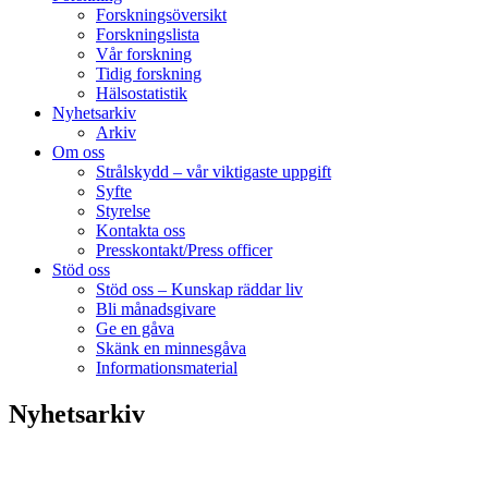
Forskningsöversikt
Forskningslista
Vår forskning
Tidig forskning
Hälsostatistik
Nyhetsarkiv
Arkiv
Om oss
Strålskydd – vår viktigaste uppgift
Syfte
Styrelse
Kontakta oss
Presskontakt/Press officer
Stöd oss
Stöd oss – Kunskap räddar liv
Bli månadsgivare
Ge en gåva
Skänk en minnesgåva
Informationsmaterial
Nyhetsarkiv