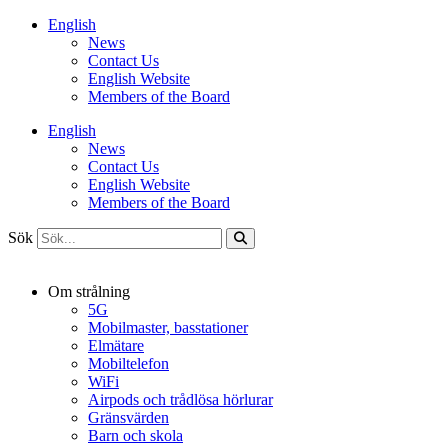
Hoppa
English
till
News
innehåll
Contact Us
English Website
Members of the Board
English
News
Contact Us
English Website
Members of the Board
Sök
Om strålning
5G
Mobilmaster, basstationer
Elmätare
Mobiltelefon
WiFi
Airpods och trådlösa hörlurar
Gränsvärden
Barn och skola