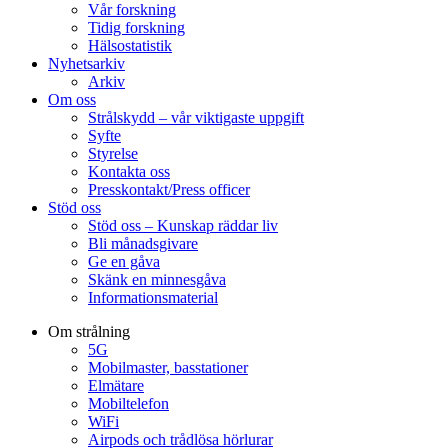
Vår forskning
Tidig forskning
Hälsostatistik
Nyhetsarkiv
Arkiv
Om oss
Strålskydd – vår viktigaste uppgift
Syfte
Styrelse
Kontakta oss
Presskontakt/Press officer
Stöd oss
Stöd oss – Kunskap räddar liv
Bli månadsgivare
Ge en gåva
Skänk en minnesgåva
Informationsmaterial
Om strålning
5G
Mobilmaster, basstationer
Elmätare
Mobiltelefon
WiFi
Airpods och trådlösa hörlurar