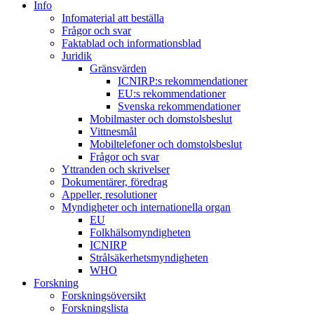
Info
Infomaterial att beställa
Frågor och svar
Faktablad och informationsblad
Juridik
Gränsvärden
ICNIRP:s rekommendationer
EU:s rekommendationer
Svenska rekommendationer
Mobilmaster och domstolsbeslut
Vittnesmål
Mobiltelefoner och domstolsbeslut
Frågor och svar
Yttranden och skrivelser
Dokumentärer, föredrag
Appeller, resolutioner
Myndigheter och internationella organ
EU
Folkhälsomyndigheten
ICNIRP
Strålsäkerhetsmyndigheten
WHO
Forskning
Forskningsöversikt
Forskningslista