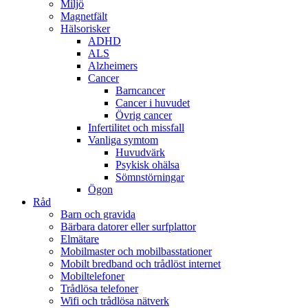
Miljö
Magnetfält
Hälsorisker
ADHD
ALS
Alzheimers
Cancer
Barncancer
Cancer i huvudet
Övrig cancer
Infertilitet och missfall
Vanliga symtom
Huvudvärk
Psykisk ohälsa
Sömnstörningar
Ögon
Råd
Barn och gravida
Bärbara datorer eller surfplattor
Elmätare
Mobilmaster och mobilbasstationer
Mobilt bredband och trådlöst internet
Mobiltelefoner
Trådlösa telefoner
Wifi och trådlösa nätverk