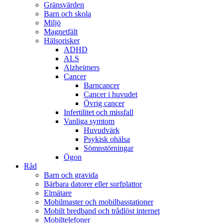
Gränsvärden
Barn och skola
Miljö
Magnetfält
Hälsorisker
ADHD
ALS
Alzheimers
Cancer
Barncancer
Cancer i huvudet
Övrig cancer
Infertilitet och missfall
Vanliga symtom
Huvudvärk
Psykisk ohälsa
Sömnstörningar
Ögon
Råd
Barn och gravida
Bärbara datorer eller surfplattor
Elmätare
Mobilmaster och mobilbasstationer
Mobilt bredband och trådlöst internet
Mobiltelefoner