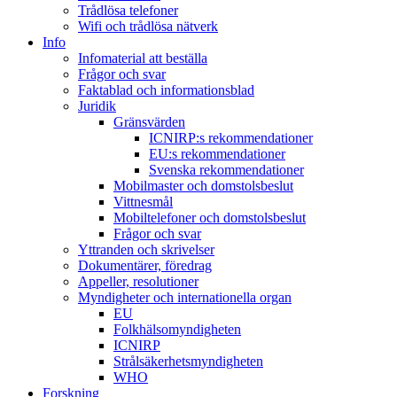
Trådlösa telefoner
Wifi och trådlösa nätverk
Info
Infomaterial att beställa
Frågor och svar
Faktablad och informationsblad
Juridik
Gränsvärden
ICNIRP:s rekommendationer
EU:s rekommendationer
Svenska rekommendationer
Mobilmaster och domstolsbeslut
Vittnesmål
Mobiltelefoner och domstolsbeslut
Frågor och svar
Yttranden och skrivelser
Dokumentärer, föredrag
Appeller, resolutioner
Myndigheter och internationella organ
EU
Folkhälsomyndigheten
ICNIRP
Strålsäkerhetsmyndigheten
WHO
Forskning