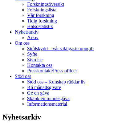
Forskningsöversikt
Forskningslista
Vår forskning
Tidig forskning
Hälsostatistik
Nyhetsarkiv
Arkiv
Om oss
Strålskydd – vår viktigaste uppgift
Syfte
Styrelse
Kontakta oss
Presskontakt/Press officer
Stöd oss
Stöd oss – Kunskap räddar liv
Bli månadsgivare
Ge en gåva
Skänk en minnesgåva
Informationsmaterial
Nyhetsarkiv