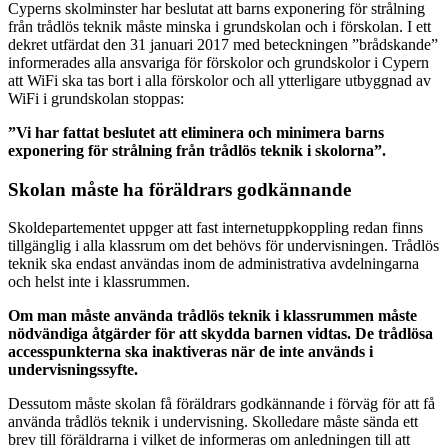
Cyperns skolminster har beslutat att barns exponering för strålning
från trådlös teknik måste minska i grundskolan och i förskolan. I ett
dekret utfärdat den 31 januari 2017 med beteckningen ”brådskande”
informerades alla ansvariga för förskolor och grundskolor i Cypern
att WiFi ska tas bort i alla förskolor och all ytterligare utbyggnad av
WiFi i grundskolan stoppas:
”Vi har fattat beslutet att eliminera och minimera barns
exponering för strålning från trådlös teknik i skolorna”.
Skolan måste ha föräldrars godkännande
Skoldepartementet uppger att fast internetuppkoppling redan finns
tillgänglig i alla klassrum om det behövs för undervisningen. Trådlös
teknik ska endast användas inom de administrativa avdelningarna
och helst inte i klassrummen.
Om man måste använda trådlös teknik i klassrummen måste
nödvändiga åtgärder för att skydda barnen vidtas. De trådlösa
accesspunkterna ska inaktiveras när de inte används i
undervisningssyfte.
Dessutom måste skolan få föräldrars godkännande i förväg för att få
använda trådlös teknik i undervisning. Skolledare måste sända ett
brev till föräldrarna i vilket de informeras om anledningen till att