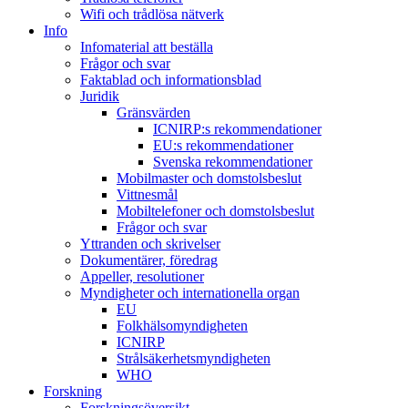
Wifi och trådlösa nätverk
Info
Infomaterial att beställa
Frågor och svar
Faktablad och informationsblad
Juridik
Gränsvärden
ICNIRP:s rekommendationer
EU:s rekommendationer
Svenska rekommendationer
Mobilmaster och domstolsbeslut
Vittnesmål
Mobiltelefoner och domstolsbeslut
Frågor och svar
Yttranden och skrivelser
Dokumentärer, föredrag
Appeller, resolutioner
Myndigheter och internationella organ
EU
Folkhälsomyndigheten
ICNIRP
Strålsäkerhetsmyndigheten
WHO
Forskning
Forskningsöversikt