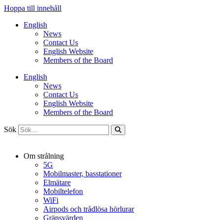
Hoppa till innehåll
English
News
Contact Us
English Website
Members of the Board
English
News
Contact Us
English Website
Members of the Board
Sök
Om strålning
5G
Mobilmaster, basstationer
Elmätare
Mobiltelefon
WiFi
Airpods och trådlösa hörlurar
Gränsvärden