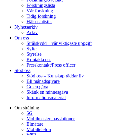
Forskningslista
Vår forskning
Tidig forskning
Hälsostatistik
Nyhetsarkiv
Arkiv
Om oss
Strålskydd – vår viktigaste uppgift
Syfte
Styrelse
Kontakta oss
Presskontakt/Press officer
Stöd oss
Stöd oss – Kunskap räddar liv
Bli månadsgivare
Ge en gåva
Skänk en minnesgåva
Informationsmaterial
Om strålning
5G
Mobilmaster, basstationer
Elmätare
Mobiltelefon
WiFi