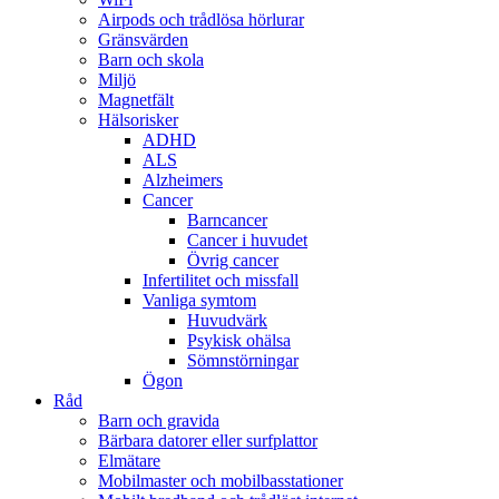
Airpods och trådlösa hörlurar
Gränsvärden
Barn och skola
Miljö
Magnetfält
Hälsorisker
ADHD
ALS
Alzheimers
Cancer
Barncancer
Cancer i huvudet
Övrig cancer
Infertilitet och missfall
Vanliga symtom
Huvudvärk
Psykisk ohälsa
Sömnstörningar
Ögon
Råd
Barn och gravida
Bärbara datorer eller surfplattor
Elmätare
Mobilmaster och mobilbasstationer