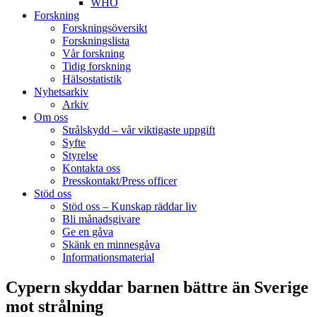
WHO
Forskning
Forskningsöversikt
Forskningslista
Vår forskning
Tidig forskning
Hälsostatistik
Nyhetsarkiv
Arkiv
Om oss
Strålskydd – vår viktigaste uppgift
Syfte
Styrelse
Kontakta oss
Presskontakt/Press officer
Stöd oss
Stöd oss – Kunskap räddar liv
Bli månadsgivare
Ge en gåva
Skänk en minnesgåva
Informationsmaterial
Cypern skyddar barnen bättre än Sverige
mot strålning