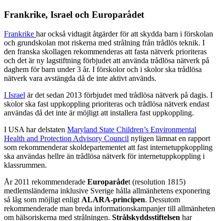
Frankrike, Israel och Europarådet
Frankrike
har också vidtagit åtgärder för att skydda barn i förskolan
och grundskolan mot riskerna med strålning från trådlös teknik. I
den franska skollagen rekommenderas att fasta nätverk prioriteras
och det är ny lagstiftning förbjudet att använda trådlösa nätverk på
daghem för barn under 3 år. I förskolor och i skolor ska trådlösa
nätverk vara avstängda då de inte aktivt används.
I Israel
är det sedan 2013 förbjudet med trådlösa nätverk på dagis. I
skolor ska fast uppkoppling prioriteras och trådlösa nätverk endast
användas då det inte är möjligt att installera fast uppkoppling.
I USA har delstaten
Maryland State Children’s Environmental
Health and Protection Advisory Council
nyligen lämnat en rapport
som rekommenderar skoldepartementet att fast internetuppkoppling
ska användas hellre än trådlösa nätverk för internetuppkoppling i
klassrummen.
År 2011 rekommenderade
Europaråde
t (resolution 1815)
medlemsländerna inklusive Sverige hålla allmänhetens exponering
så låg som möjligt enligt
ALARA-principen
. Dessutom
rekommenderade man breda informationskampanjer till allmänheten
om hälsoriskerna med strålningen.
Strålskyddsstiftelsen
har