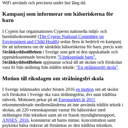
WiFi används och precisera under hur lång tid.
Kampanj som informerar om hälsoriskerna för
barn
I Cypern har organisationen Cyperns nationella miljö- och
barnhälsokommitté (
The Cyprus National Committee on
Environment and Child Health
) sedan flera år bedrivit en kampanj
för att informera om de särskilda hälsoriskerna för barn, precis som
Strålskyddsstiftelsen
i Sverige som gett ut den uppskattade och
uppmärksammade broschyren
”Uppkopplade barn”.
Strålskyddsstiftelsen
uppmanar också till att skolan och förskolan
vara fri från strålning från trådlös teknik:
”En strålningsfri skola”
.
Motion till riksdagen om strålningsfri skola
I Sverige inlämnades under hösten 2016
en motion
om att skolor
och förskolor i Sverige ska vara strålningsfria, dvs utan trådlösa
nätverk. Motionen pekar på att
Europarådet år 2011
rekommenderade medlemsländerna att inte använda trådlös teknik i
skolan, att 220 vetenskapsmän varnar för hälsorisker med
strålningen från tekniken samt att en fransk myndighetsrapport,
ANSES 2016
, konstaterar att barns minne, koncentration samt
psykiska hälsa riskerar att försämras av den trådlösa tekniken.