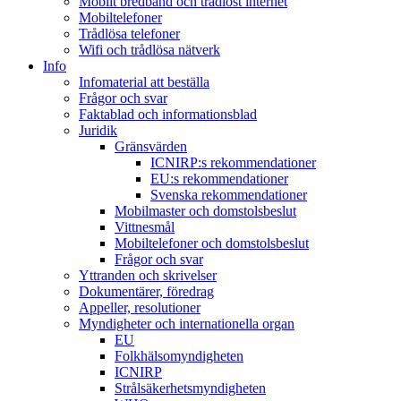
Mobilt bredband och trådlöst internet
Mobiltelefoner
Trådlösa telefoner
Wifi och trådlösa nätverk
Info
Infomaterial att beställa
Frågor och svar
Faktablad och informationsblad
Juridik
Gränsvärden
ICNIRP:s rekommendationer
EU:s rekommendationer
Svenska rekommendationer
Mobilmaster och domstolsbeslut
Vittnesmål
Mobiltelefoner och domstolsbeslut
Frågor och svar
Yttranden och skrivelser
Dokumentärer, föredrag
Appeller, resolutioner
Myndigheter och internationella organ
EU
Folkhälsomyndigheten
ICNIRP
Strålsäkerhetsmyndigheten