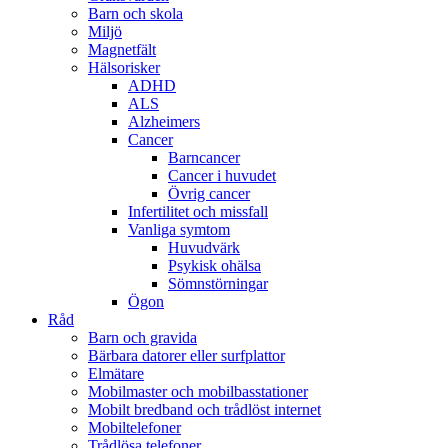
Barn och skola
Miljö
Magnetfält
Hälsorisker
ADHD
ALS
Alzheimers
Cancer
Barncancer
Cancer i huvudet
Övrig cancer
Infertilitet och missfall
Vanliga symtom
Huvudvärk
Psykisk ohälsa
Sömnstörningar
Ögon
Råd
Barn och gravida
Bärbara datorer eller surfplattor
Elmätare
Mobilmaster och mobilbasstationer
Mobilt bredband och trådlöst internet
Mobiltelefoner
Trådlösa telefoner