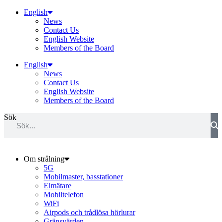
Hoppa
English
till
News
innehåll
Contact Us
English Website
Members of the Board
English
News
Contact Us
English Website
Members of the Board
Sök
Om strålning
5G
Mobilmaster, basstationer
Elmätare
Mobiltelefon
WiFi
Airpods och trådlösa hörlurar
Gränsvärden