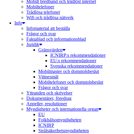
Mobilt bredband och trådlöst internet
Mobiltelefoner
Trådlösa telefoner
Wifi och trådlösa nätverk
Info
Infomaterial att beställa
Frågor och svar
Faktablad och informationsblad
Juridik
Gränsvärden
ICNIRP:s rekommendationer
EU:s rekommendationer
Svenska rekommendationer
Mobilmaster och domstolsbeslut
Vittnesmål
Mobiltelefoner och domstolsbeslut
Frågor och svar
Yttranden och skrivelser
Dokumentärer, föredrag
Appeller, resolutioner
Myndigheter och internationella organ
EU
Folkhälsomyndigheten
ICNIRP
Strålsäkerhetsmyndigheten