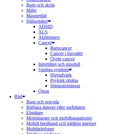
Barn och skola
Miljö
Magnetfält
Hälsorisker
ADHD
ALS
Alzheimers
Cancer
Barncancer
Cancer i huvudet
Övrig cancer
Infertilitet och missfall
Vanliga symtom
Huvudvärk
Psykisk ohälsa
Sömnstörningar
Ögon
Råd
Barn och gravida
Bärbara datorer eller surfplattor
Elmätare
Mobilmaster och mobilbasstationer
Mobilt bredband och trådlöst internet
Mobiltelefoner