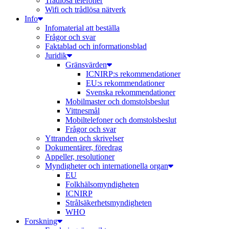
Trådlösa telefoner
Wifi och trådlösa nätverk
Info
Infomaterial att beställa
Frågor och svar
Faktablad och informationsblad
Juridik
Gränsvärden
ICNIRP:s rekommendationer
EU:s rekommendationer
Svenska rekommendationer
Mobilmaster och domstolsbeslut
Vittnesmål
Mobiltelefoner och domstolsbeslut
Frågor och svar
Yttranden och skrivelser
Dokumentärer, föredrag
Appeller, resolutioner
Myndigheter och internationella organ
EU
Folkhälsomyndigheten
ICNIRP
Strålsäkerhetsmyndigheten
WHO
Forskning