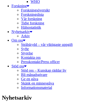
WHO
Forskning
Forskningsöversikt
Forskningslista
Vår forskning
Tidig forskning
Hälsostatistik
Nyhetsarkiv
Arkiv
Om oss
Strålskydd – vår viktigaste uppgift
Syfte
Styrelse
Kontakta oss
Presskontakt/Press officer
Stöd oss
Stöd oss – Kunskap räddar liv
Bli månadsgivare
Ge en gåva
Skänk en minnesgåva
Informationsmaterial
Nyhetsarkiv