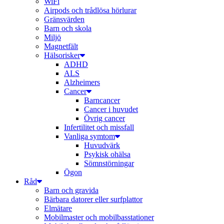
WiFi
Airpods och trådlösa hörlurar
Gränsvärden
Barn och skola
Miljö
Magnetfält
Hälsorisker
ADHD
ALS
Alzheimers
Cancer
Barncancer
Cancer i huvudet
Övrig cancer
Infertilitet och missfall
Vanliga symtom
Huvudvärk
Psykisk ohälsa
Sömnstörningar
Ögon
Råd
Barn och gravida
Bärbara datorer eller surfplattor
Elmätare
Mobilmaster och mobilbasstationer