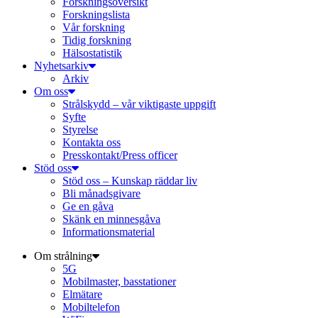
Forskningsöversikt
Forskningslista
Vår forskning
Tidig forskning
Hälsostatistik
Nyhetsarkiv
Arkiv
Om oss
Strålskydd – vår viktigaste uppgift
Syfte
Styrelse
Kontakta oss
Presskontakt/Press officer
Stöd oss
Stöd oss – Kunskap räddar liv
Bli månadsgivare
Ge en gåva
Skänk en minnesgåva
Informationsmaterial
Om strålning
5G
Mobilmaster, basstationer
Elmätare
Mobiltelefon